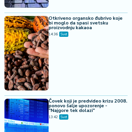
Otkriveno organsko đubrivo koje
bi moglo da spasi svetsku
proizvodnju kakaoa
14:36
Svet
Čovek koji je predvideo krizu 2008.
ponovo šalje upozorenje -
"Najgore tek dolazi"
13:42
Svet