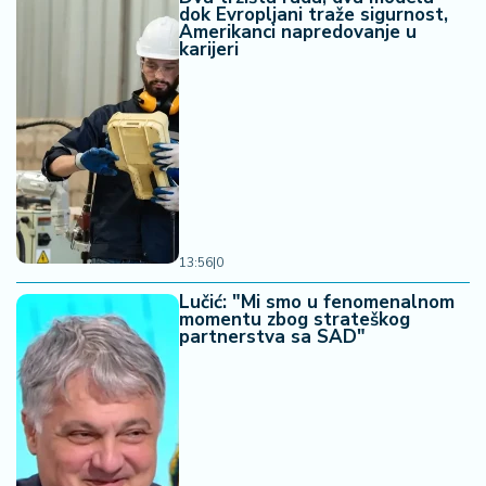
dok Evropljani traže sigurnost,
Amerikanci napredovanje u
karijeri
13:56
|
0
Lučić: "Mi smo u fenomenalnom
momentu zbog strateškog
partnerstva sa SAD"