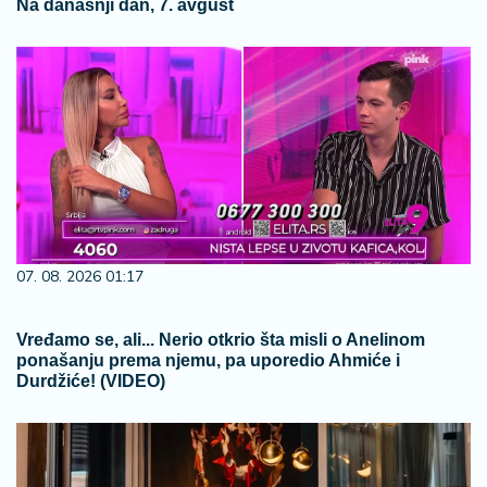
Na današnji dan, 7. avgust
07. 08. 2026 01:17
Vređamo se, ali... Nerio otkrio šta misli o Anelinom
ponašanju prema njemu, pa uporedio Ahmiće i
Durdžiće! (VIDEO)