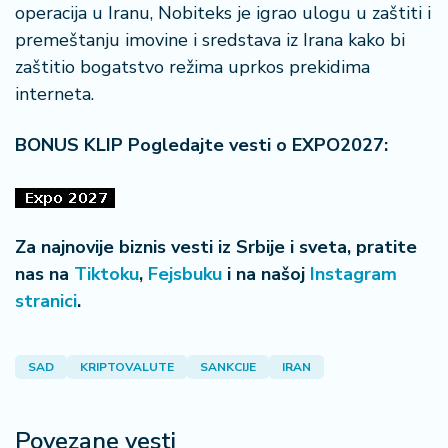
operacija u Iranu, Nobiteks je igrao ulogu u zaštiti i
a
premeštanju imovine i sredstava iz Irana kako bi
zaštitio bogatstvo režima uprkos prekidima
interneta.
BONUS KLIP Pogledajte vesti o EXPO2027:
Za najnovije biznis vesti iz Srbije i sveta, pratite
nas na
Tiktoku
,
Fejsbuku
i na našoj
Instagram
stranici
.
SAD
KRIPTOVALUTE
SANKCIJE
IRAN
Povezane vesti