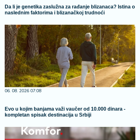
Da li je genetika zaslužna za rađanje blizanaca? Istina o
naslednim faktorima i blizanačkoj trudnoći
06. 08. 2026 07:08
Evo u kojim banjama važi vaučer od 10.000 dinara -
kompletan spisak destinacija u Srbiji