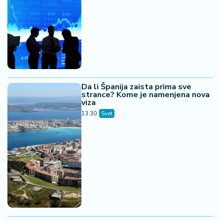
Da li Španija zaista prima sve
strance? Kome je namenjena nova
viza
13:30
Svet