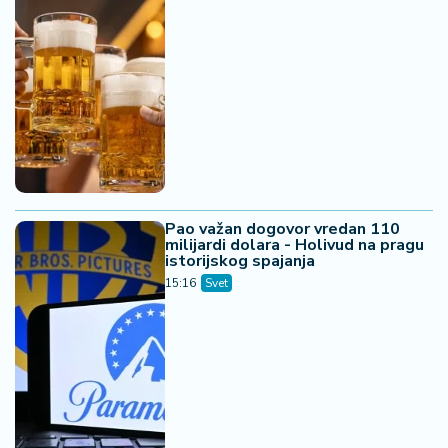
Pao važan dogovor vredan 110
milijardi dolara - Holivud na pragu
istorijskog spajanja
15:16
Svet