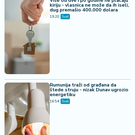
Više od dve i po godine ne plaćaju
kiriju - vlasnica ne može da ih iseli,
dug premašio 400.000 dolara
19:20
Svet
Rumunija traži od građana da
štede struju - nizak Dunav ugrozio
energetiku
16:54
Svet