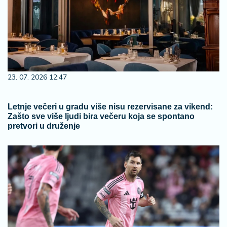
23. 07. 2026 12:47
Letnje večeri u gradu više nisu rezervisane za vikend:
Zašto sve više ljudi bira večeru koja se spontano
pretvori u druženje