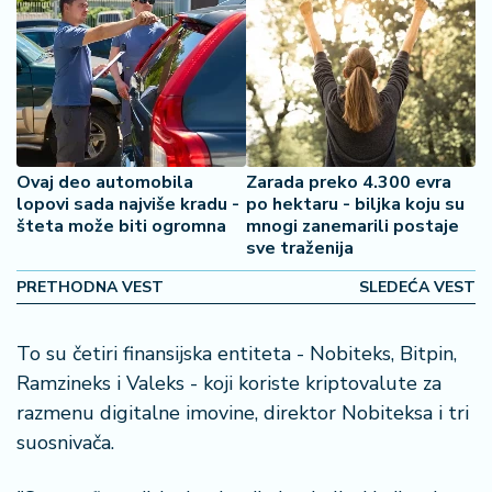
2
7
B
iz
L
if
Ovaj deo automobila
Zarada preko 4.300 evra
e
lopovi sada najviše kradu -
po hektaru - biljka koju su
s
šteta može biti ogromna
mnogi zanemarili postaje
t
sve traženija
y
PRETHODNA VEST
SLEDEĆA VEST
l
e
To su četiri finansijska entiteta - Nobiteks, Bitpin,
P
Ramzineks i Valeks - koji koriste kriptovalute za
o
razmenu digitalne imovine, direktor Nobiteksa i tri
t
suosnivača.
r
o