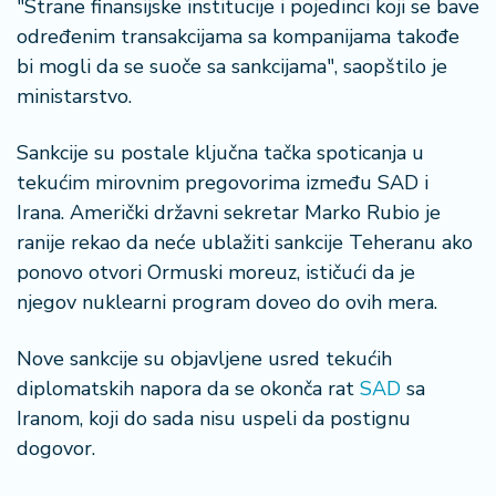
š
"Strane finansijske institucije i pojedinci koji se bave
a
određenim transakcijama sa kompanijama takođe
č
bi mogli da se suoče sa sankcijama", saopštilo je
ministarstvo.
N
e
Sankcije su postale ključna tačka spoticanja u
k
r
tekućim mirovnim pregovorima između SAD i
e
Irana. Američki državni sekretar Marko Rubio je
t
ranije rekao da neće ublažiti sankcije Teheranu ako
n
ponovo otvori Ormuski moreuz, ističući da je
i
n
njegov nuklearni program doveo do ovih mera.
e
Nove sankcije su objavljene usred tekućih
P
diplomatskih napora da se okonča rat
SAD
sa
e
Iranom, koji do sada nisu uspeli da postignu
n
dogovor.
zi
o