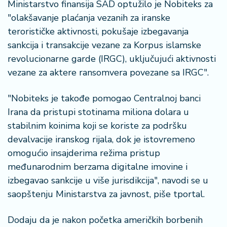
n
Ministarstvo finansija SAD optužilo je Nobiteks za
i
"olakšavanje plaćanja vezanih za iranske
s
terorističke aktivnosti, pokušaje izbegavanja
a
sankcija i transakcije vezane za Korpus islamske
n
revolucionarne garde (IRGC), uključujući aktivnosti
i
vezane za aktere ransomvera povezane sa IRGC".
T
u
"Nobiteks je takođe pomogao Centralnoj banci
ri
Irana da pristupi stotinama miliona dolara u
z
stabilnim koinima koji se koriste za podršku
a
devalvacije iranskog rijala, dok je istovremeno
m
omogućio insajderima režima pristup
međunarodnim berzama digitalne imovine i
K
a
izbegavao sankcije u više jurisdikcija", navodi se u
ri
saopštenju Ministarstva za javnost, piše tportal.
j
e
Dodaju da je nakon početka američkih borbenih
r