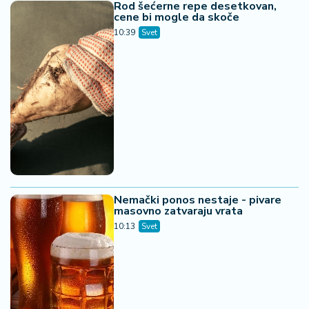
Rod šećerne repe desetkovan,
cene bi mogle da skoče
10:39
Svet
Nemački ponos nestaje - pivare
masovno zatvaraju vrata
10:13
Svet