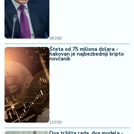
08:20
|
0
Šteta od 75 miliona dolara -
hakovan je najbezbedniji kripto
novčanik
13:57
|
0
Dva tržišta rada, dva modela -