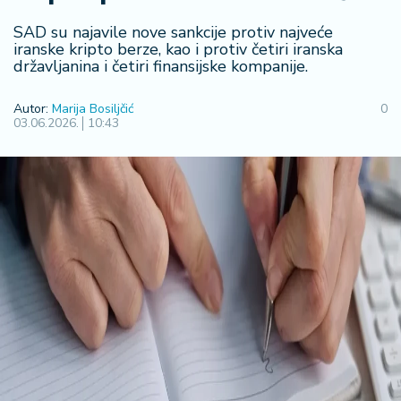
R
SAD su najavile nove sankcije protiv najveće
e
iranske kripto berze, kao i protiv četiri iranska
g
državljanina i četiri finansijske kompanije.
i
o
Autor:
Marija Bosiljčić
0
n
03.06.2026.
10:43
S
r
b
ij
a
S
v
e
t
F