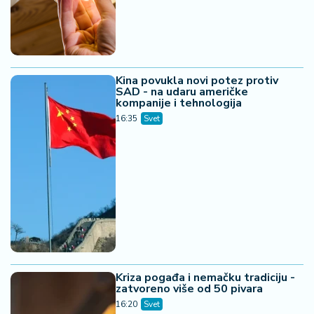
Kina povukla novi potez protiv
SAD - na udaru američke
kompanije i tehnologija
16:35
Svet
Kriza pogađa i nemačku tradiciju -
zatvoreno više od 50 pivara
16:20
Svet