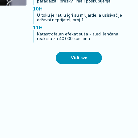
paradajza i breskvi, ima i poskupljenja
10H
U toku je rat, u igri su milijarde, a usisivač je
državni neprijatelj broj 1
11H
Katastrofalan efekat suša - sledi lančana
reakcija za 40.000 kamiona
Vidi sve