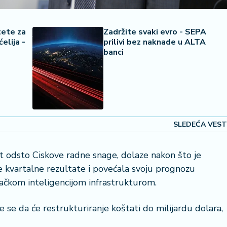
tete za
Zadržite svaki evro - SEPA
elija -
prilivi bez naknade u ALTA
banci
SLEDEĆA VEST
t odsto Ciskove radne snage, dolaze nakon što je
 kvartalne rezultate i povećala svoju prognozu
tačkom inteligencijom infrastrukturom.
e da će restrukturiranje koštati do milijardu dolara,