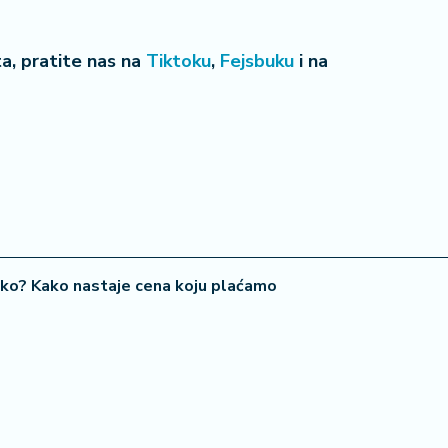
eta, pratite nas na
Tiktoku
,
Fejsbuku
i na
23 °
Lozni
iko? Kako nastaje cena koju plaćamo