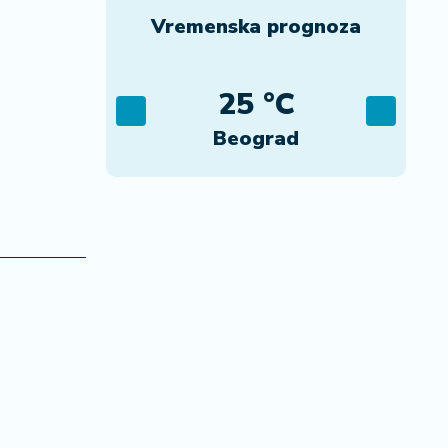
Vremenska prognoza
C
25 °C
ca
Beograd