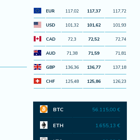
EUR
117,02
117,37
117,72
USD
101,32
101,62
101,93
CAD
72,3
72,52
72,74
AUD
71,38
71,59
71,81
GBP
136,36
136,77
137,18
CHF
125,48
125,86
126,23
BTC
56.115,00 €
ETH
1.655,13 €