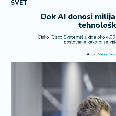
SVET
R
e
g
Dok AI donosi milija
i
tehnološki
o
n
Cisko (Cisco Systems) ukida oko 4.00
poslovanje kako bi se viš
S
r
Autor:
Marija Bosil
b
ij
a
S
v
e
t
F