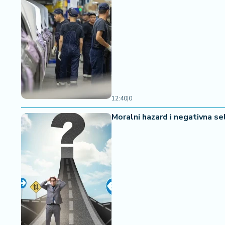
12:40
|
0
Moralni hazard i negativna se