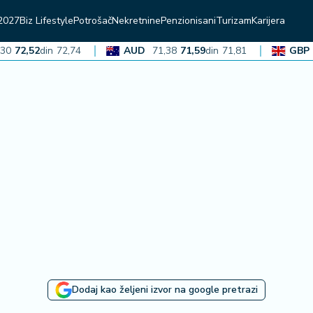
2027
Biz Lifestyle
Potrošač
Nekretnine
Penzionisani
Turizam
Karijera
,52
din
72,74
AUD
71,38
71,59
din
71,81
GBP
136,
Dodaj kao željeni izvor na google pretrazi