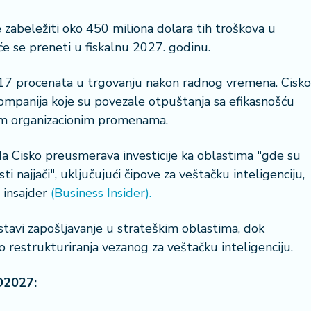
e zabeležiti oko 450 miliona dolara tih troškova u
će se preneti u fiskalnu 2027. godinu.
d 17 procenata u trgovanju nakon radnog vremena. Cisko
 kompanija koje su povezale otpuštanja sa efikasnošću
rim organizacionim promenama.
da Cisko preusmerava investicije ka oblastima "gde su
 najjači", uključujući čipove za veštačku inteligenciju,
s insajder
(Business Insider).
stavi zapošljavanje u strateškim oblastima, dok
 restrukturiranja vezanog za veštačku inteligenciju.
O2027: