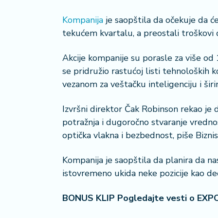
a
č
Kompanija
je saopštila da očekuje da ć
tekućem kvartalu, a preostali troškovi 
N
e
Akcije kompanije su porasle za više o
k
se pridružio rastućoj listi tehnoloških
r
vezanom za veštačku inteligenciju i ši
e
t
n
Izvršni direktor Čak Robinson rekao je 
i
potražnja i dugoročno stvaranje vrednosti
n
optička vlakna i bezbednost, piše Bizni
e
Kompanija je saopštila da planira da na
P
istovremeno ukida neke pozicije kao deo
e
n
zi
BONUS KLIP Pogledajte vesti o EXP
o
n