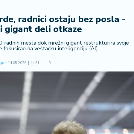
rde, radnici ostaju bez posla -
 gigant deli otkaze
0 radnih mesta dok mrežni gigant restrukturira svoje
e fokusirao na veštačku inteligenciju (AI).
jčić
14.05.2026.
14:31
0