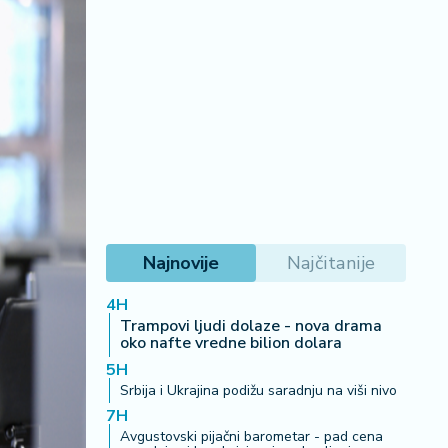
Najnovije
Najčitanije
4H
Trampovi ljudi dolaze - nova drama
oko nafte vredne bilion dolara
5H
Srbija i Ukrajina podižu saradnju na viši nivo
7H
Avgustovski pijačni barometar - pad cena