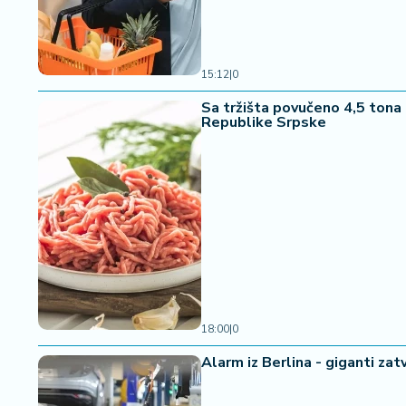
a
15:12
|
0
Sa tržišta povučeno 4,5 tona 
Republike Srpske
18:00
|
0
Alarm iz Berlina - giganti z