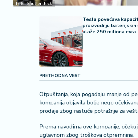
2
Foto: Shutterstock
7
Tesla povećava kapaci
B
proizvodnju baterijskih ć
iz
ulaže 250 miliona evra
L
if
e
s
t
y
PRETHODNA VEST
l
e
Otpuštanja, koja pogađaju manje od pe
P
kompanija objavila bolje nego očekivane
o
prodaje zbog rastuće potražnje za veš
t
r
Prema navodima ove kompanije, očekuje s
o
uglavnom zbog troškova otpremnina.
š