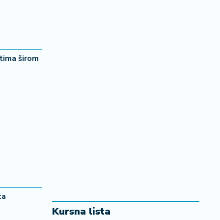
ktima širom
ta
Kursna lista