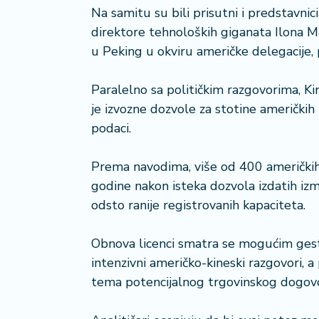
a
Na samitu su bili prisutni i predstavnici
č
direktore tehnoloških giganata Ilona M
u Peking u okviru američke delegacije, 
N
e
Paralelno sa političkim razgovorima, Ki
k
r
je izvozne dozvole za stotine američkih
e
podaci.
t
n
Prema navodima, više od 400 američkih
i
godine nakon isteka dozvola izdatih iz
n
e
odsto ranije registrovanih kapaciteta.
P
Obnova licenci smatra se mogućim ges
e
intenzivni američko-kineski razgovori, a
n
tema potencijalnog trgovinskog dogov
zi
o
n