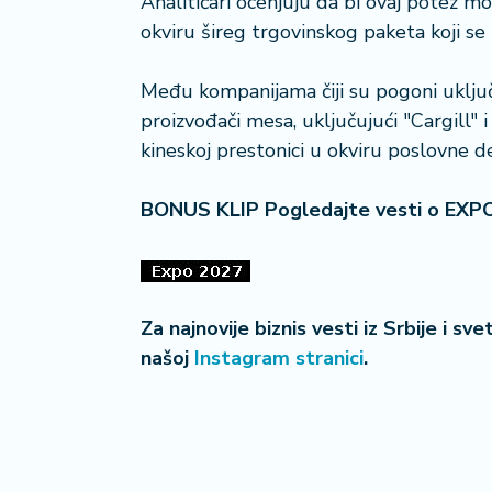
Analitičari ocenjuju da bi ovaj potez m
i
okviru šireg trgovinskog paketa koji s
s
a
Među kompanijama čiji su pogoni uključ
n
i
proizvođači mesa, uključujući "Cargill" i
kineskoj prestonici u okviru poslovne de
T
u
BONUS KLIP Pogledajte vesti o EXP
ri
z
a
m
Za najnovije biznis vesti iz Srbije i sv
K
našoj
Instagram stranici
.
a
ri
j
e
r