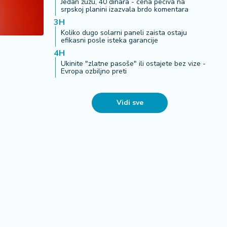
Jedan žužu, 40 dinara - cena peciva na
srpskoj planini izazvala brdo komentara
3H
Koliko dugo solarni paneli zaista ostaju
efikasni posle isteka garancije
4H
Ukinite "zlatne pasoše" ili ostajete bez vize -
Evropa ozbiljno preti
Vidi sve