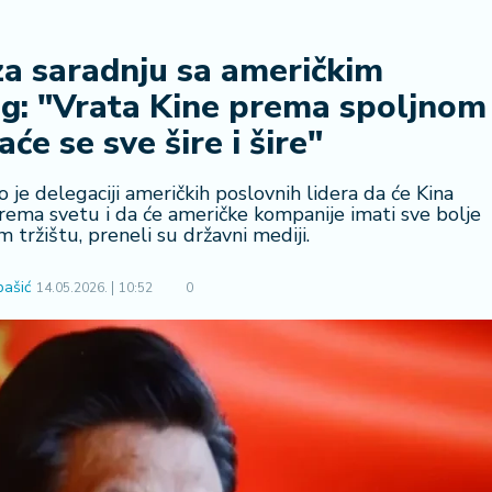
za saradnju sa američkim
g: "Vrata Kine prema spoljnom
će se sve šire i šire"
o je delegaciji američkih poslovnih lidera da će Kina
 prema svetu i da će američke kompanije imati sve bolje
 tržištu, preneli su državni mediji.
bašić
14.05.2026.
10:52
0