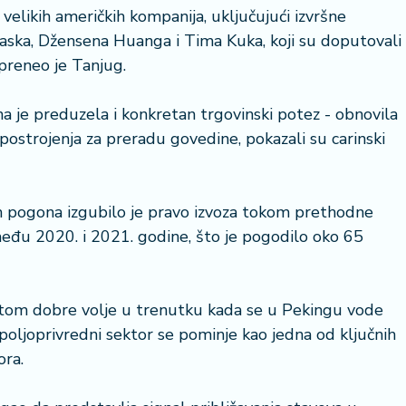
 velikih američkih kompanija, uključujući izvršne
aska, Džensena Huanga i Tima Kuka, koji su doputovali
preneo je Tanjug.
na je preduzela i konkretan trgovinski potez - obnovila
 postrojenja za preradu govedine, pokazali su carinski
 pogona izgubilo je pravo izvoza tokom prethodne
među 2020. i 2021. godine, što je pogodilo oko 65
tom dobre volje u trenutku kada se u Pekingu vode
 poljoprivredni sektor se pominje kao jedna od ključnih
ora.