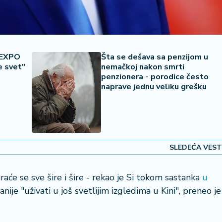
e EXPO
Šta se dešava sa penzijom u
e svet"
nemačkoj nakon smrti
penzionera - porodice često
naprave jednu veliku grešku
SLEDEĆA VEST
će se sve šire i šire - rekao je Si tokom sastanka
u
ije "uživati u još svetlijim izgledima u Kini", preneo je