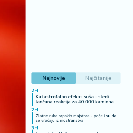
Najnovije
Najčitanije
2H
Katastrofalan efekat suša - sledi
lančana reakcija za 40.000 kamiona
2H
Zlatne ruke srpskih majstora - počeli su da
se vraćaju iz inostranstva
3H