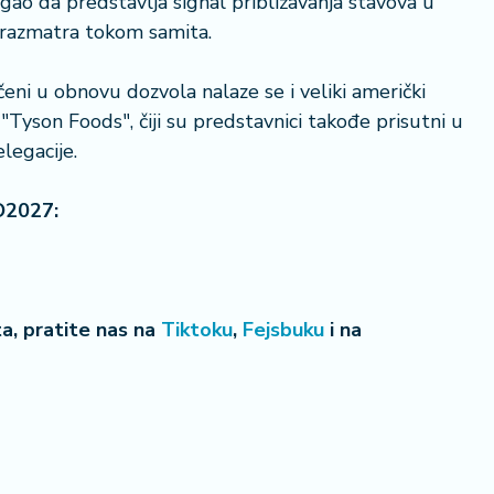
ogao da predstavlja signal približavanja stavova u
e razmatra tokom samita.
eni u obnovu dozvola nalaze se i veliki američki
 "Tyson Foods", čiji su predstavnici takođe prisutni u
23 °
legacije.
Lozni
O2027:
eta, pratite nas na
Tiktoku
,
Fejsbuku
i na