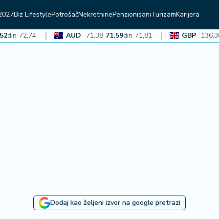
2027
Biz Lifestyle
Potrošač
Nekretnine
Penzionisani
Turizam
Karijera
n
72,74
AUD
71,38
71,59
din
71,81
GBP
136,36
13
Dodaj kao željeni izvor na google pretrazi