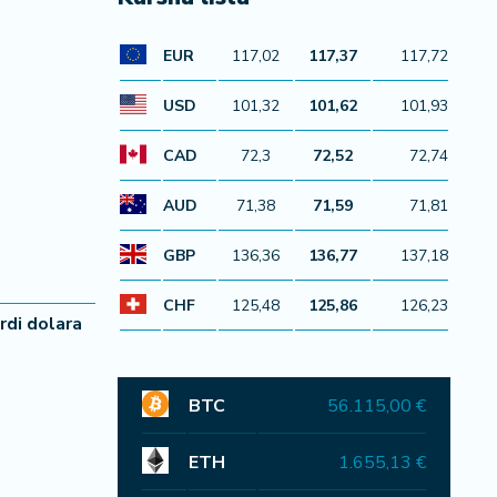
EUR
117,02
117,37
117,72
USD
101,32
101,62
101,93
CAD
72,3
72,52
72,74
AUD
71,38
71,59
71,81
GBP
136,36
136,77
137,18
CHF
125,48
125,86
126,23
rdi dolara
BTC
56.115,00 €
ETH
1.655,13 €