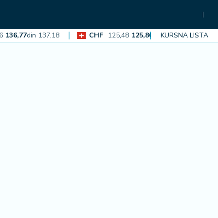
6,77
din
137,18
CHF
125,48
125,86
din
126,23
KURSNA LISTA
EUR