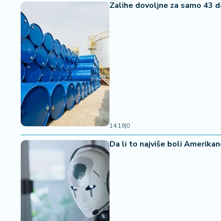
Zalihe dovoljne za samo 43 d
14:19
|
0
Da li to najviše boli Amerikan