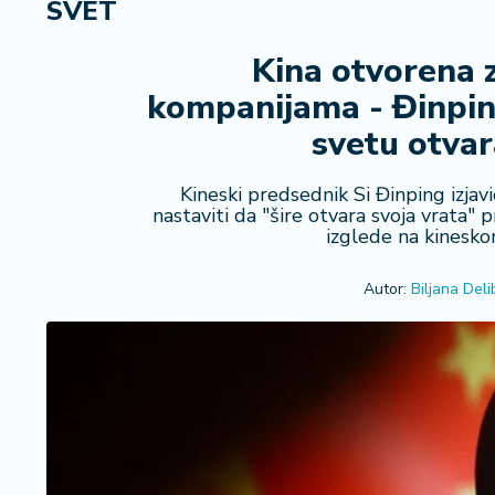
SVET
R
e
g
Kina otvorena 
i
kompanijama - Đinpin
o
n
svetu otvara
S
Kineski predsednik Si Đinping izjavi
r
nastaviti da "šire otvara svoja vrata"
b
izglede na kineskom
ij
a
Autor:
Biljana Deli
S
v
e
t
F