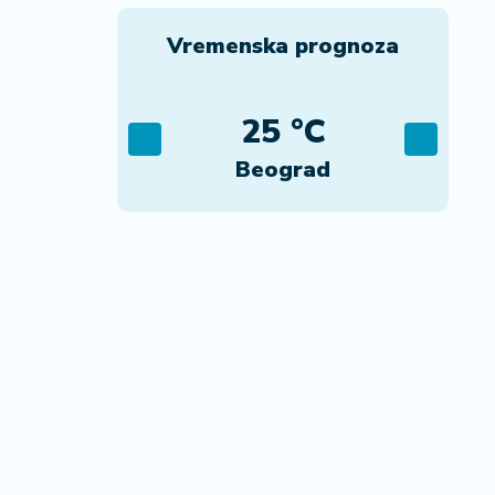
Vremenska prognoza
C
25 °C
ca
Beograd