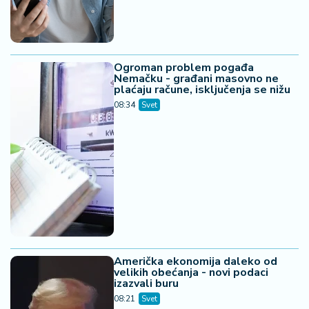
Ogroman problem pogađa
Nemačku - građani masovno ne
plaćaju račune, isključenja se nižu
08:34
Svet
Američka ekonomija daleko od
velikih obećanja - novi podaci
izazvali buru
08:21
Svet