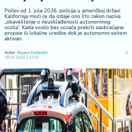
R
Počev od 1. jula 2026, policija u američkoj državi
e
Kalifornija moći će da izdaje ono što zakon naziva
g
„obaveštenje o neusklađenosti autonomnog
i
vozila“. Kada vozilo bez vozača prekrši saobraćajne
o
propise ili lokalne uredbe dok je autonomni sistem
n
aktivan.
S
Autor:
Biljana Delibašić
0
09.05.2026.
11:01
r
b
ij
a
S
v
e
t
F