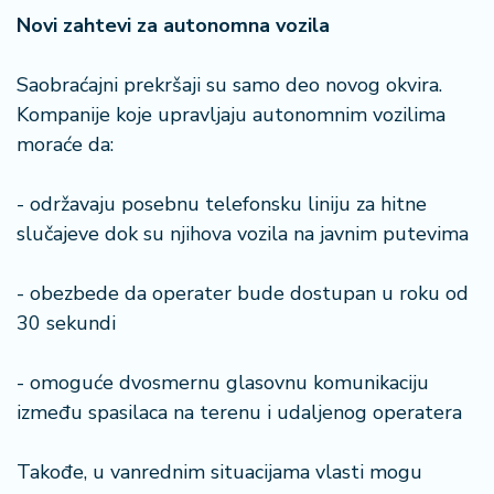
n
Novi zahtevi za autonomna vozila
i
s
a
Saobraćajni prekršaji su samo deo novog okvira.
n
Kompanije koje upravljaju autonomnim vozilima
i
moraće da:
T
- održavaju posebnu telefonsku liniju za hitne
u
slučajeve dok su njihova vozila na javnim putevima
ri
z
a
- obezbede da operater bude dostupan u roku od
m
30 sekundi
K
- omoguće dvosmernu glasovnu komunikaciju
a
ri
između spasilaca na terenu i udaljenog operatera
j
e
Takođe, u vanrednim situacijama vlasti mogu
r