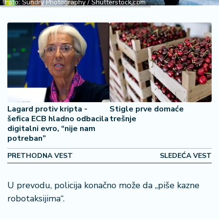
Foto: Sundry Photography / Shutterstock.com
2
7
B
iz
L
if
e
s
t
Lagard protiv kripta -
Stigle prve domaće
šefica ECB hladno odbacila
trešnje
y
digitalni evro, “nije nam
l
potreban”
e
PRETHODNA VEST
SLEDEĆA VEST
P
o
U prevodu, policija konačno može da „piše kazne
t
r
robotaksijima“.
o