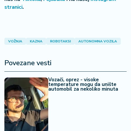
stranici
.
VOŽNJA
KAZNA
ROBOTAKSI
AUTONOMNA VOZILA
Povezane vesti
Vozači, oprez - visoke
temperature mogu da unište
automobil za nekoliko minuta