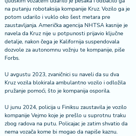
ljudskim vozačem udarilo je pešaka i odbacilo ga
na putanju robotaksija kompanije Kruz. Vozilo ga je
potom udarilo i vuklo oko šest metara pre
zaustavljanja. Američka agencija NHTSA kasnije je
navela da Kruz nije u potpunosti prijavio ključne
detalje, nakon čega je Kalifornija suspendovala
dozvole za autonomnu vožnju te kompanije, piše
Forbs.
U avgustu 2023, zvaničnici su naveli da su dva
Kruz vozila blokirala ambulantno vozilo i odložila
pružanje pomoći, što je kompanija osporila.
U junu 2024, policija u Finiksu zaustavila je vozilo
kompanije Vejmo koje je prešlo u suprotnu traku
zbog radova na putu. Policajac je zatim shvatio da
nema vozača kome bi mogao da napiše kaznu.