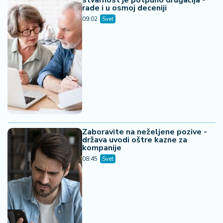
stvarnost je potpuno drugačija -
rade i u osmoj deceniji
09:02
Svet
Zaboravite na neželjene pozive -
država uvodi oštre kazne za
kompanije
08:45
Svet