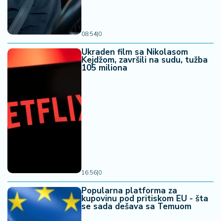
08:54
|
0
Ukraden film sa Nikolasom
Kejdžom, završili na sudu, tužba
105 miliona
16:56
|
0
Popularna platforma za
kupovinu pod pritiskom EU - šta
se sada dešava sa Temuom