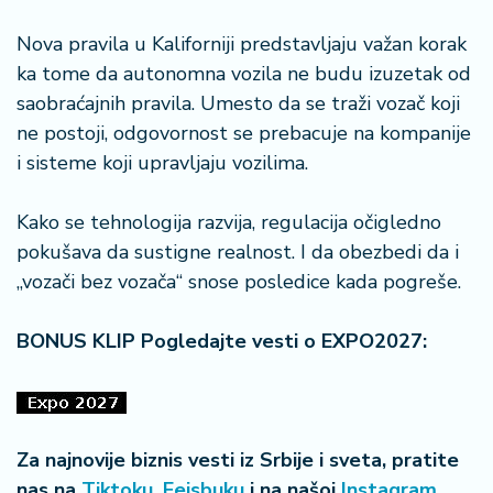
Nova pravila u Kaliforniji predstavljaju važan korak
ka tome da autonomna vozila ne budu izuzetak od
saobraćajnih pravila. Umesto da se traži vozač koji
ne postoji, odgovornost se prebacuje na kompanije
i sisteme koji upravljaju vozilima.
Kako se tehnologija razvija, regulacija očigledno
pokušava da sustigne realnost. I da obezbedi da i
„vozači bez vozača“ snose posledice kada pogreše.
BONUS KLIP Pogledajte vesti o EXPO2027:
Za najnovije biznis vesti iz Srbije i sveta, pratite
nas na
Tiktoku
,
Fejsbuku
i na našoj
Instagram