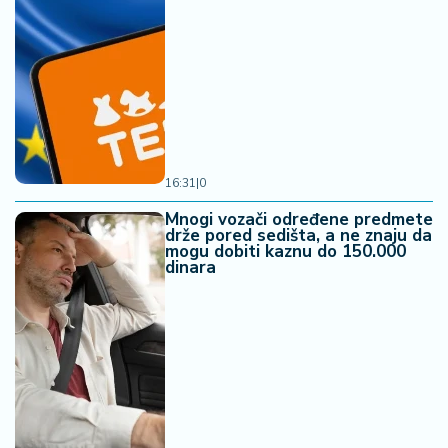
16:31
|
0
Mnogi vozači određene predmete
drže pored sedišta, a ne znaju da
mogu dobiti kaznu do 150.000
dinara