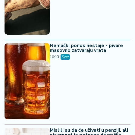
Nemački ponos nestaje - pivare
masovno zatvaraju vrata
10:13
Svet
Mislili su da će uživati u penziji, ali