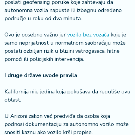
poslati geofensing poruke koje zahtevaju da
a
autonomna vozila napuste ili izbegnu određeno
područje u roku od dva minuta.
Ovo je posebno važno jer
vozilo bez vozača
koje je
samo neprijatnost u normalnom saobraćaju može
postati ozbiljan rizik u blizini vatrogasaca, hitne
pomoći ili policijskih intervencija.
I druge države uvode pravila
Kalifornija nije jedina koja pokušava da reguliše ovu
oblast.
U Arizoni zakon već predviđa da osoba koja
podnosi dokumentaciju za autonomno vozilo može
snositi kaznu ako vozilo krši propise.