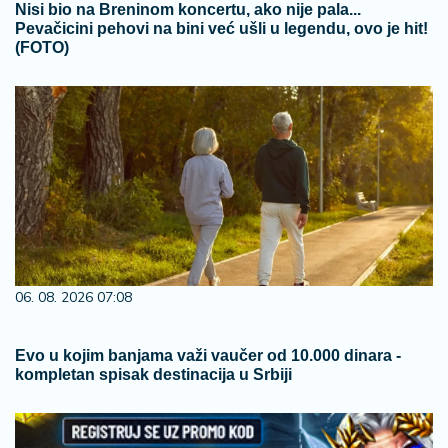
Nisi bio na Breninom koncertu, ako nije pala...
Pevačicini pehovi na bini već ušli u legendu, ovo je hit!
(FOTO)
06. 08. 2026 07:08
Evo u kojim banjama važi vaučer od 10.000 dinara -
kompletan spisak destinacija u Srbiji