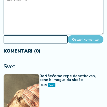
Ostavi komentar
KOMENTARI (0)
Svet
Rod šećerne repe desetkovan,
cene bi mogle da skoče
10:39
Svet