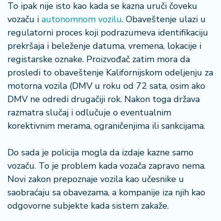
š
To ipak nije isto kao kada se kazna uruči čoveku
a
vozaču i
autonomnom vozilu
. Obaveštenje ulazi u
č
regulatorni proces koji podrazumeva identifikaciju
prekršaja i beleženje datuma, vremena, lokacije i
N
e
registarske oznake. Proizvođač zatim mora da
k
prosledi to obaveštenje Kalifornijskom odeljenju za
r
motorna vozila (DMV u roku od 72 sata, osim ako
e
DMV ne odredi drugačiji rok. Nakon toga država
t
razmatra slučaj i odlučuje o eventualnim
n
i
korektivnim merama, ograničenjima ili sankcijama.
n
e
Do sada je policija mogla da izdaje kazne samo
vozaču. To je problem kada vozača zapravo nema.
P
Novi zakon prepoznaje vozila kao učesnike u
e
n
saobraćaju sa obavezama, a kompanije iza njih kao
zi
odgovorne subjekte kada sistem zakaže.
o