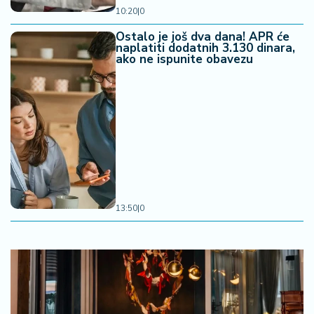
10:20
|
0
Ostalo je još dva dana! APR će
naplatiti dodatnih 3.130 dinara,
ako ne ispunite obavezu
13:50
|
0