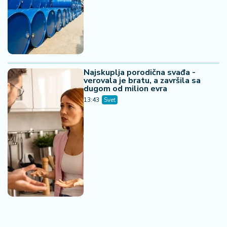
Najskuplja porodična svađa -
verovala je bratu, a završila sa
dugom od milion evra
13:43
Svet