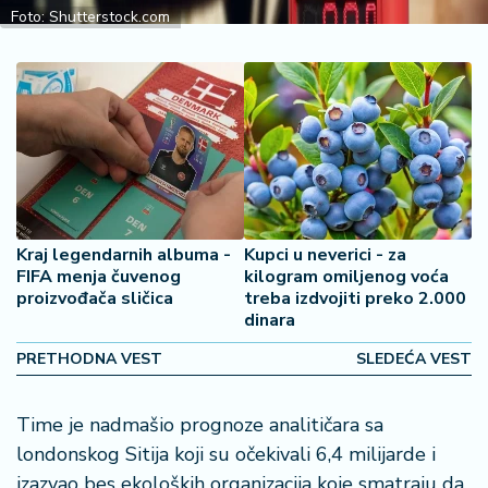
2
Foto: Shutterstock.com
7
B
iz
L
if
e
s
t
Kraj legendarnih albuma -
Kupci u neverici - za
y
FIFA menja čuvenog
kilogram omiljenog voća
l
proizvođača sličica
treba izdvojiti preko 2.000
e
dinara
PRETHODNA VEST
SLEDEĆA VEST
P
o
t
Time je nadmašio prognoze analitičara sa
r
londonskog Sitija koji su očekivali 6,4 milijarde i
o
izazvao bes ekoloških organizacija koje smatraju da