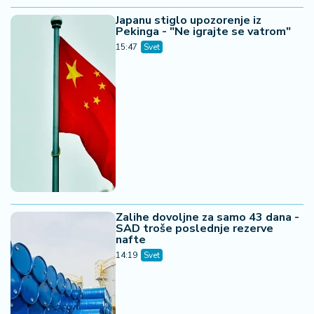
Japanu stiglo upozorenje iz
Pekinga - "Ne igrajte se vatrom"
15:47
Svet
Zalihe dovoljne za samo 43 dana -
SAD troše poslednje rezerve
nafte
14:19
Svet