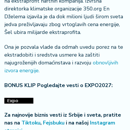
na ekstraprofit naftnih kompanija. Izvršna
a
direktorka klimatske organizacije 350.org En
Dželema izjavila je da dok milioni ljudi širom sveta
jedva preživljavaju zbog vrtoglavih cena energije,
Šel ubira milijarde ekstraprofita.
Ona je pozvala vlade da odmah uvedu porez na te
ekstradobiti i sredstva usmere ka zaštiti
najugroženijih domaćinstava i razvoju
obnovljivih
izvora energije.
BONUS KLIP Pogledajte vesti o EXPO2027:
Za najnovije biznis vesti iz Srbije i sveta, pratite
nas na
Tiktoku
,
Fejsbuku
i na našoj
Instagram