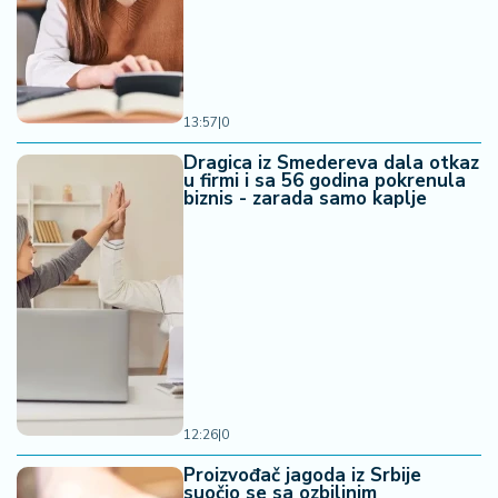
13:57
|
0
Dragica iz Smedereva dala otkaz
u firmi i sa 56 godina pokrenula
biznis - zarada samo kaplje
12:26
|
0
Proizvođač jagoda iz Srbije
suočio se sa ozbiljnim