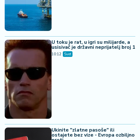
U toku je rat, u igri su milijarde, a
usisivač je državni neprijatelj broj 1
10:12
Svet
Ukinite "zlatne pasoše" ili
ostajete bez vize - Evropa ozbiljno