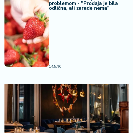
problemom - "Prodaja je bila
odlična, ali zarade nema"
14:57
|
0