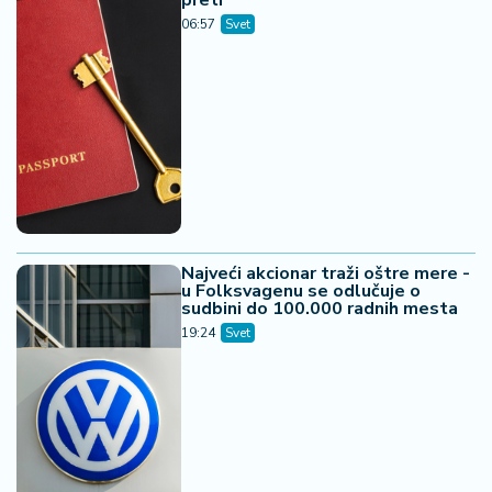
preti
06:57
Svet
Najveći akcionar traži oštre mere -
u Folksvagenu se odlučuje o
sudbini do 100.000 radnih mesta
19:24
Svet