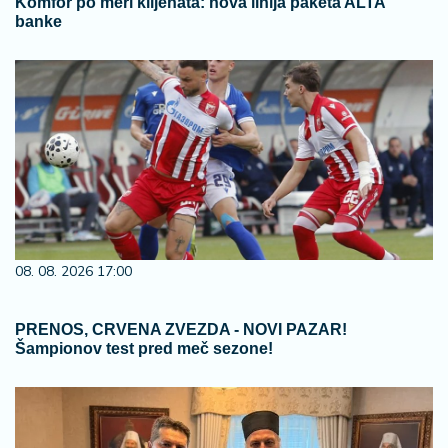
Komfor po meri klijenata: nova linija paketa ALTA
banke
08. 08. 2026 17:00
PRENOS, CRVENA ZVEZDA - NOVI PAZAR!
Šampionov test pred meč sezone!