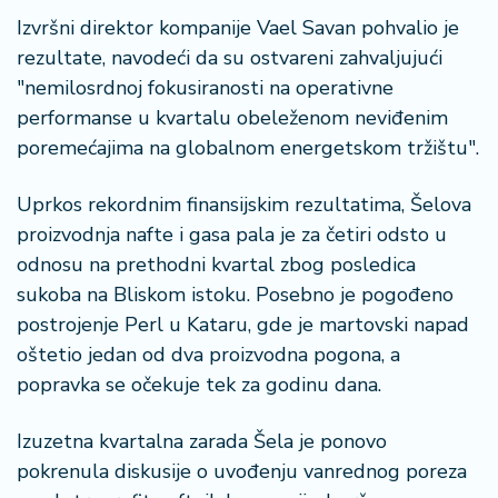
n
Izvršni direktor kompanije Vael Savan pohvalio je
i
s
rezultate, navodeći da su ostvareni zahvaljujući
a
"nemilosrdnoj fokusiranosti na operativne
n
performanse u kvartalu obeleženom neviđenim
i
poremećajima na globalnom energetskom tržištu".
T
Uprkos rekordnim finansijskim rezultatima, Šelova
u
proizvodnja nafte i gasa pala je za četiri odsto u
ri
z
odnosu na prethodni kvartal zbog posledica
a
sukoba na Bliskom istoku. Posebno je pogođeno
m
postrojenje Perl u Kataru, gde je martovski napad
oštetio jedan od dva proizvodna pogona, a
K
popravka se očekuje tek za godinu dana.
a
ri
j
Izuzetna kvartalna zarada Šela je ponovo
e
pokrenula diskusije o uvođenju vanrednog poreza
r