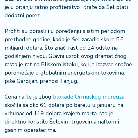
š
je u pitanju ratno profiterstvo i traže da Šel plati
a
č
dodatni porez.
N
Profiti su porasli i u poređenju s istim periodom
e
prethodne godine, kada je Šel zaradio skoro 5,6
k
milijardi dolara, što znači rast od 24 odsto na
r
godišnjem nivou. Glavni uzrok ovog dramatičnog
e
t
rasta je rat na Bliskom istoku, koji je izazvao snažne
n
poremećaje u globalnim energetskim tokovima,
i
piše Gardijan, prenosi Tanjug.
n
e
Cena nafte je zbog
blokade Ormuskog moreuza
skočila sa oko 61 dolara po barelu u januaru na
P
e
vrhunac od 119 dolara krajem marta, što je
n
direktno koristilo Šelovim trgovcima naftom i
zi
gasnim operaterima.
o