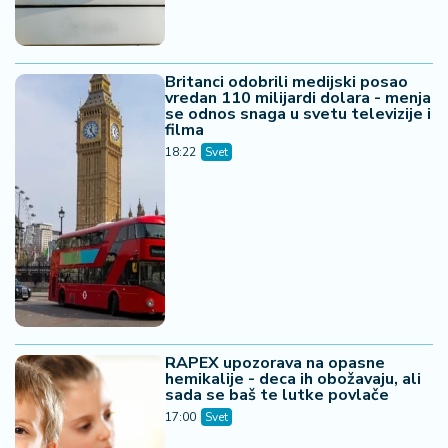
Britanci odobrili medijski posao
vredan 110 milijardi dolara - menja
se odnos snaga u svetu televizije i
filma
18:22
Svet
RAPEX upozorava na opasne
hemikalije - deca ih obožavaju, ali
sada se baš te lutke povlače
17:00
Svet