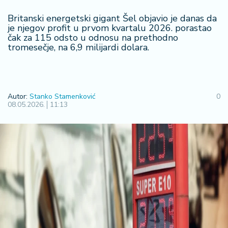
R
Britanski energetski gigant Šel objavio je danas da
e
je njegov profit u prvom kvartalu 2026. porastao
g
čak za 115 odsto u odnosu na prethodno
i
tromesečje, na 6,9 milijardi dolara.
o
n
S
Autor:
Stanko Stamenković
0
r
08.05.2026.
11:13
b
ij
a
S
v
e
t
F