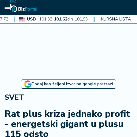
BIZ
USD
101,32
101,62
din
101,93
CAD
KURSNA LISTA
72,30
72,52
din
72
N
aj
n
o
vi
je
B
Dodaj kao željeni izvor na google pretrazi
i
z
SVET
i
n
Rat plus kriza jednako profit
f
- energetski gigant u plusu
o
115 odsto