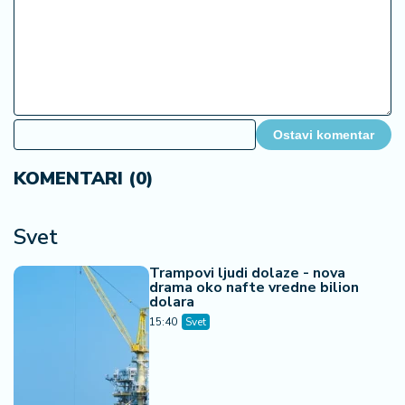
Ostavi komentar
KOMENTARI (0)
Svet
Trampovi ljudi dolaze - nova
drama oko nafte vredne bilion
dolara
15:40
Svet