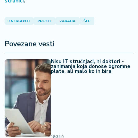
stranici
.
ENERGENTI
PROFIT
ZARADA
ŠEL
Povezane vesti
Nisu IT stručnjaci, ni doktori -
zanimanja koja donose ogromne
plate, ali malo ko ih bira
18:34
|
0