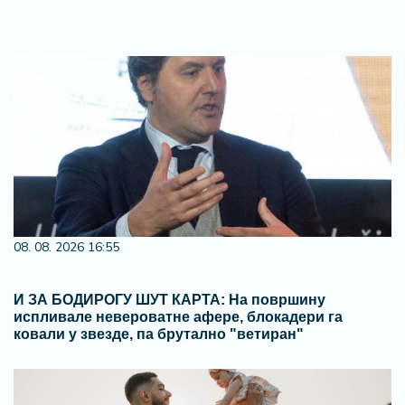
08. 08. 2026 16:55
И ЗА БОДИРОГУ ШУТ КАРТА: На површину
испливале невероватне афере, блокадери га
ковали у звезде, па брутално "ветиран"