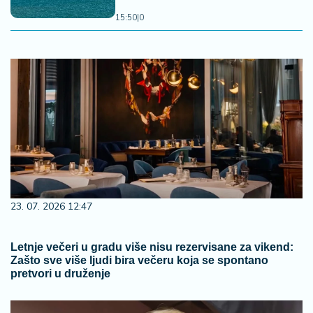
15:50
|
0
23. 07. 2026 12:47
Letnje večeri u gradu više nisu rezervisane za vikend:
Zašto sve više ljudi bira večeru koja se spontano
pretvori u druženje