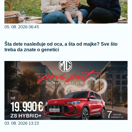
05. 08. 2026 06:45
Šta dete nasleđuje od oca, a šta od majke? Sve što
treba da znate o genetici
03. 08. 2026 13:23