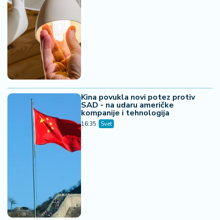
Kina povukla novi potez protiv
SAD - na udaru američke
kompanije i tehnologija
16:35
Svet