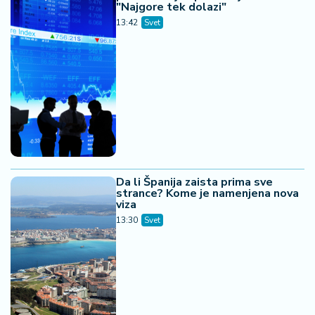
"Najgore tek dolazi"
13:42
Svet
Da li Španija zaista prima sve
strance? Kome je namenjena nova
viza
13:30
Svet