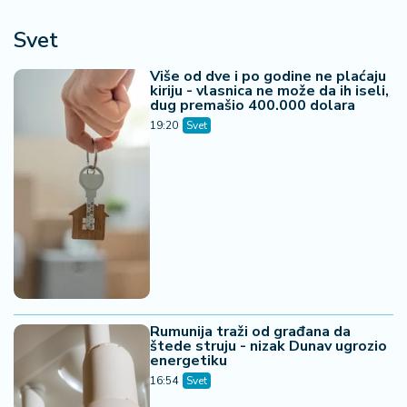
Svet
Više od dve i po godine ne plaćaju
kiriju - vlasnica ne može da ih iseli,
dug premašio 400.000 dolara
19:20
Svet
Rumunija traži od građana da
štede struju - nizak Dunav ugrozio
energetiku
16:54
Svet