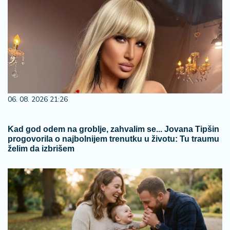
06. 08. 2026 21:26
Kad god odem na groblje, zahvalim se... Jovana Tipšin
progovorila o najbolnijem trenutku u životu: Tu traumu
želim da izbrišem