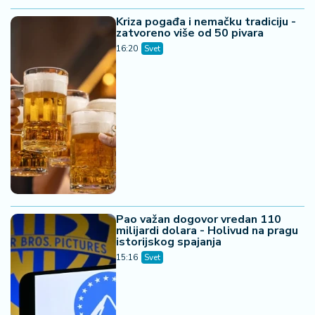
Kriza pogađa i nemačku tradiciju -
zatvoreno više od 50 pivara
16:20
Svet
Pao važan dogovor vredan 110
milijardi dolara - Holivud na pragu
istorijskog spajanja
15:16
Svet