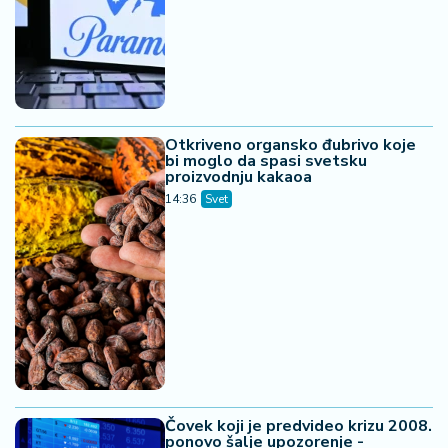
Otkriveno organsko đubrivo koje
bi moglo da spasi svetsku
proizvodnju kakaoa
14:36
Svet
Čovek koji je predvideo krizu 2008.
ponovo šalje upozorenje -