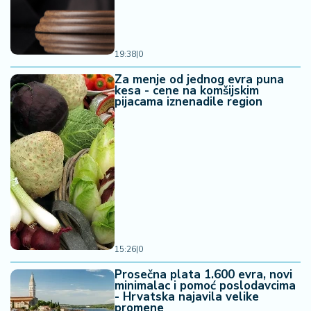
19:38
|
0
Za menje od jednog evra puna
kesa - cene na komšijskim
pijacama iznenadile region
15:26
|
0
Prosečna plata 1.600 evra, novi
minimalac i pomoć poslodavcima
- Hrvatska najavila velike
promene