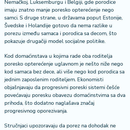
Nemačkoj, Luksemburgu i Belgiji, gde porodice
a
imaju znatno manje poresko opterećenje nego
samci. S druge strane, u državama poput Estonije,
Švedske i Holandije gotovo da nema razlike u
porezu između samaca i porodica sa decom, što
pokazuje drugačiji model socijalne politike.
Kod domaćinstava u kojima rade oba roditelja
poresko opterećenje uglavnom je nešto niže nego
kod samaca bez dece, ali više nego kod porodica sa
jednim zaposlenim roditeljem. Ekonomisti
objašnjavaju da progresivni poreski sistemi češće
povećavaju poresku obavezu domaćinstvima sa dva
prihoda, što dodatno naglašava značaj
progresivnog oporezivanja.
Stručnjaci upozoravaju da porez na dohodak ne