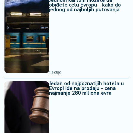
Jednom kartom možete da
obiđete celu Evropu - kako do
jednog od najboljih putovanja
14:05
|
0
Jedan od najpoznatijih hotela u
Evropi ide na prodaju - cena
najmanje 280 miliona evra