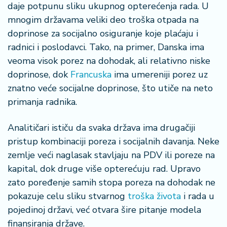
daje potpunu sliku ukupnog opterećenja rada. U
mnogim državama veliki deo troška otpada na
doprinose za socijalno osiguranje koje plaćaju i
radnici i poslodavci. Tako, na primer, Danska ima
veoma visok porez na dohodak, ali relativno niske
doprinose, dok
Francuska
ima umereniji porez uz
znatno veće socijalne doprinose, što utiče na neto
primanja radnika.
Analitičari ističu da svaka država ima drugačiji
pristup kombinaciji poreza i socijalnih davanja. Neke
zemlje veći naglasak stavljaju na PDV ili poreze na
kapital, dok druge više opterećuju rad. Upravo
zato poređenje samih stopa poreza na dohodak ne
pokazuje celu sliku stvarnog
troška života
i rada u
pojedinoj državi, već otvara šire pitanje modela
finansiranja države.