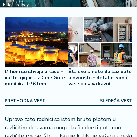
2
Foto: Pixabay
7
B
iz
L
if
e
s
t
Milioni se slivaju u kase -
Šta sve smete da sazidate
y
naftni gigant iz Crne Gore
u dvorištu - detaljni vodič
l
dominira tržištem
vas spasava kazni
e
PRETHODNA VEST
SLEDEĆA VEST
P
o
t
Upravo zato radnici sa istom bruto platom u
r
različitim državama mogu kući odneti potpuno
o
različite iznose, što pokazuje koliko je važan poreski