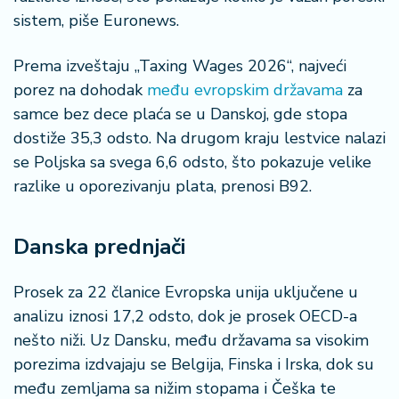
š
sistem, piše Euronews.
a
č
Prema izveštaju „Taxing Wages 2026“, najveći
N
porez na dohodak
među evropskim državama
za
e
samce bez dece plaća se u Danskoj, gde stopa
k
dostiže 35,3 odsto. Na drugom kraju lestvice nalazi
r
se Poljska sa svega 6,6 odsto, što pokazuje velike
e
t
razlike u oporezivanju plata, prenosi B92.
n
i
n
Danska prednjači
e
Prosek za 22 članice Evropska unija uključene u
P
analizu iznosi 17,2 odsto, dok je prosek OECD-a
e
nešto niži. Uz Dansku, među državama sa visokim
n
porezima izdvajaju se Belgija, Finska i Irska, dok su
zi
o
među zemljama sa nižim stopama i Češka te