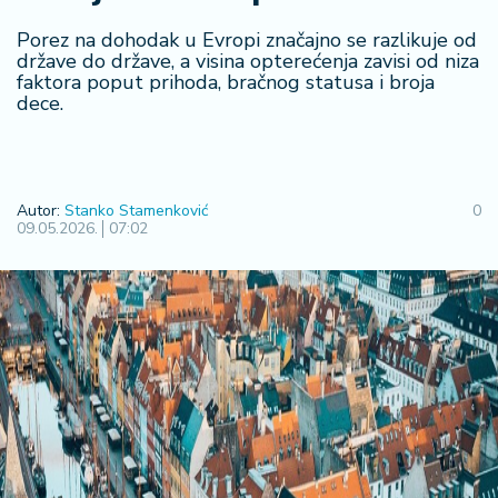
R
Porez na dohodak u Evropi značajno se razlikuje od
e
države do države, a visina opterećenja zavisi od niza
g
faktora poput prihoda, bračnog statusa i broja
i
dece.
o
n
S
Autor:
Stanko Stamenković
0
r
09.05.2026.
07:02
b
ij
a
S
v
e
t
F