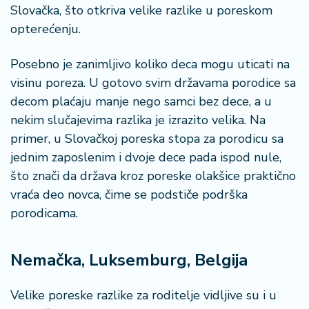
n
Slovačka, što otkriva velike razlike u poreskom
i
opterećenju.
s
a
Posebno je zanimljivo koliko deca mogu uticati na
n
i
visinu poreza. U gotovo svim državama porodice sa
decom plaćaju manje nego samci bez dece, a u
T
nekim slučajevima razlika je izrazito velika. Na
u
primer, u Slovačkoj poreska stopa za porodicu sa
ri
jednim zaposlenim i dvoje dece pada ispod nule,
z
što znači da država kroz poreske olakšice praktično
a
m
vraća deo novca, čime se podstiče podrška
porodicama.
K
a
Nemačka, Luksemburg, Belgija
ri
j
e
Velike poreske razlike za roditelje vidljive su i u
r