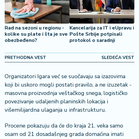
2
7
B
Rad na sezoni u regionu -
Kancelarija za IT i eUpravu i
kolike su plate i šta je sve
Pošte Srbije potpisali
iz
obezbeđeno?
protokol o saradnji
L
if
e
PRETHODNA VEST
SLEDEĆA VEST
s
t
y
Organizatori Igara već se suočavaju sa izazovima
l
koji bi uskoro mogli postati pravilo, a ne izuzetak -
e
masovna proizvodnja veštačkog snega, logističko
povezivanje udaljenih planinskih lokacija i
P
višemilijardna ulaganja u infrastrukturu.
o
t
Procene pokazuju da će do kraja 21. veka samo
r
o
osam od 21 dosadašnjeg grada domaćina imati