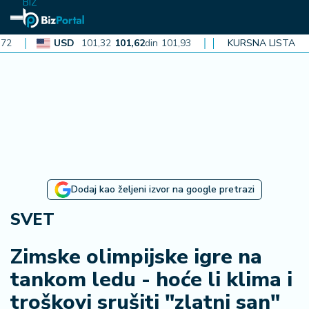
BIZ
USD
101,32
101,62
din
101,93
CAD
72,30
KURSNA LISTA
72,52
din
72,
N
aj
n
o
vi
je
B
Dodaj kao željeni izvor na google pretrazi
i
z
SVET
i
n
Zimske olimpijske igre na
f
tankom ledu - hoće li klima i
o
troškovi srušiti "zlatni san"