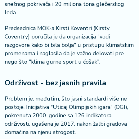
n
snežnog pokrivača i 20 miliona tona glečerskog
i
leda.
s
a
Predsednica MOK-a Kirsti Koventri (Kirsty
n
i
Coventry) poručila je da organizacija "vodi
razgovore kako bi bila bolja" u pristupu klimatskim
T
promenama i naglasila da je važno delovati pre
u
nego što "klima gurne sport u ćošak".
ri
z
a
Održivost - bez jasnih pravila
m
Problem je, međutim, što jasni standardi više ne
K
postoje. Inicijativa "Uticaj Olimpijskih igara" (OGI),
a
pokrenuta 2000. godine sa 126 indikatora
ri
j
održivosti, ugašena je 2017. nakon žalbi gradova
e
domaćina na njenu strogost.
r