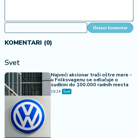
Ostavi komentar
KOMENTARI (0)
Svet
Najveći akcionar traži oštre mere -
u Folksvagenu se odlučuje o
sudbini do 100.000 radnih mesta
19:24
Svet