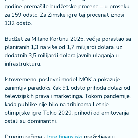
godine premašile budžetske procene – u proseku
za 159 odsto. Za Zimske igre taj procenat iznosi
132 odsto.
Budžet za Milano Kortinu 2026. već je porastao sa
planiranih 1,3 na više od 1,7 milijardi dolara, uz
dodatnih 3,5 milijardi dolara javnih ulaganja u
infrastrukturu.
Istovremeno, poslovni model MOK-a pokazuje
zanimljiv paradoks: čak 91 odsto prihoda dolazi od
televizijskih prava i marketinga. Tokom pandemije,
kada publike nije bilo na tribinama Letnje
olimpijske igre Tokio 2020, prihodi od emitovanja
ostali su dominantni.
Drugim rečima -
Igre finansijski
preživljavaju