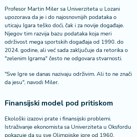
a
Profesor Martin Miler sa Univerziteta u Lozani
upozorava da je i do najosnovnijih podataka o
uticaju Igara teško doći, čak i za novije događaje.
Njegov tim razvija bazu podataka koja meri
održivost mega sportskih događaja od 1990. do
2024. godine, ali već sada zaključuje da retorika o
"zelenim Igrama" često ne odgovara stvarnosti.
"Sve Igre se danas nazivaju održivim. Ali to ne znači
da jesu", navodi Miler.
Finansijski model pod pritiskom
Ekološki izazovi prate i finansijski problemi.
Istraživanje ekonomista sa Univerziteta u Oksfordu
pokazuje da su sve Olimpijske igre od 1960.