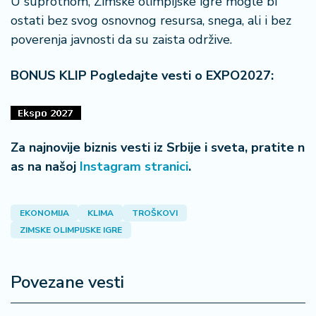
U suprotnom, Zimske olimpijske igre mogle bi
ostati bez svog osnovnog resursa, snega, ali i bez
poverenja javnosti da su zaista održive.
BONUS KLIP Pogledajte vesti o EXPO2027:
Za najnovije biznis vesti iz Srbije i sveta, pratite n
as na našoj
Instagram stranici
.
EKONOMIJA
KLIMA
TROŠKOVI
ZIMSKE OLIMPIJSKE IGRE
Povezane vesti