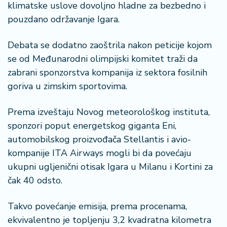
š
klimatske uslove dovoljno hladne za bezbedno i
a
pouzdano održavanje Igara.
č
Debata se dodatno zaoštrila nakon peticije kojom
N
se od Međunarodni olimpijski komitet traži da
e
k
zabrani sponzorstva kompanija iz sektora fosilnih
r
goriva u zimskim sportovima.
e
t
Prema izveštaju Novog meteorološkog instituta,
n
sponzori poput energetskog giganta Eni,
i
n
automobilskog proizvođača Stellantis i avio-
e
kompanije ITA Airways mogli bi da povećaju
ukupni ugljenični otisak Igara u Milanu i Kortini za
P
čak 40 odsto.
e
n
Takvo povećanje emisija, prema procenama,
zi
o
ekvivalentno je topljenju 3,2 kvadratna kilometra