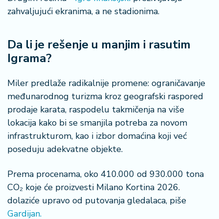
zahvaljujući ekranima, a ne stadionima.
Da li je rešenje u manjim i rasutim
Igrama?
Miler predlaže radikalnije promene: ograničavanje
međunarodnog turizma kroz geografski raspored
prodaje karata, raspodelu takmičenja na više
lokacija kako bi se smanjila potreba za novom
infrastrukturom, kao i izbor domaćina koji već
poseduju adekvatne objekte.
Prema procenama, oko 410.000 od 930.000 tona
CO₂ koje će proizvesti Milano Kortina 2026.
dolaziće upravo od putovanja gledalaca, piše
Gardijan.