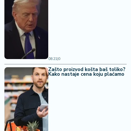
08:21
|
0
Zašto proizvod košta baš toliko?
Kako nastaje cena koju plaćamo