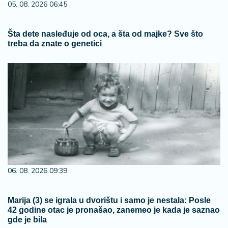
05. 08. 2026 06:45
Šta dete nasleđuje od oca, a šta od majke? Sve što
treba da znate o genetici
06. 08. 2026 09:39
Marija (3) se igrala u dvorištu i samo je nestala: Posle
42 godine otac je pronašao, zanemeo je kada je saznao
gde je bila