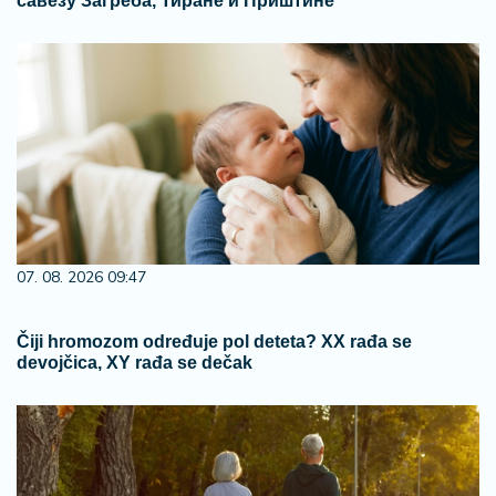
савезу Загреба, Тиране и Приштине
07. 08. 2026 09:47
Čiji hromozom određuje pol deteta? XX rađa se
devojčica, XY rađa se dečak