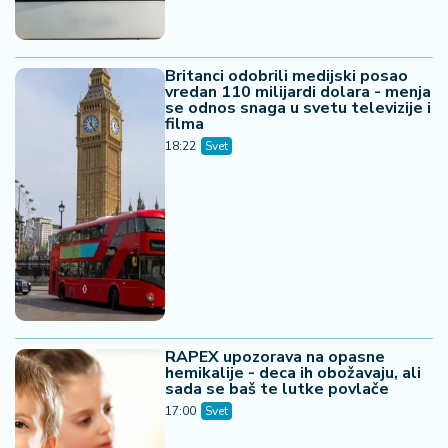
Britanci odobrili medijski posao
vredan 110 milijardi dolara - menja
se odnos snaga u svetu televizije i
filma
18:22
Svet
RAPEX upozorava na opasne
hemikalije - deca ih obožavaju, ali
sada se baš te lutke povlače
17:00
Svet