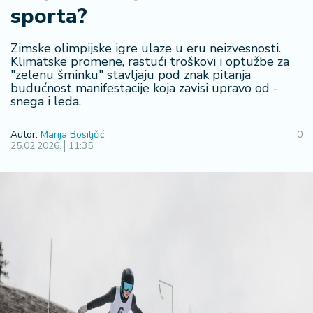
sporta?
R
e
g
Zimske olimpijske igre ulaze u eru neizvesnosti.
i
Klimatske promene, rastući troškovi i optužbe za
"zelenu šminku" stavljaju pod znak pitanja
o
budućnost manifestacije koja zavisi upravo od -
n
snega i leda.
S
Autor:
Marija Bosiljčić
0
r
25.02.2026.
11:35
b
ij
a
S
v
e
t
F