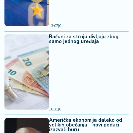
13:07
|
0
Računi za struju divljaju zbog
samo jednog uređaja
10:31
|
0
Američka ekonomija daleko od
velikih obećanja - novi podaci
izazvali buru