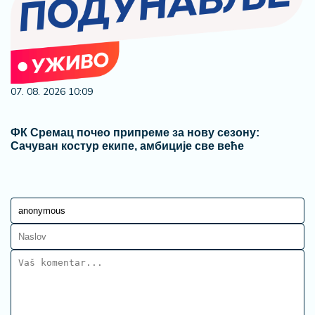
07. 08. 2026 10:09
ФК Сремац почео припреме за нову сезону:
Сачуван костур екипе, амбиције све веће