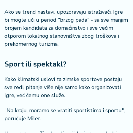
Ako se trend nastavi, upozoravaju istraživači, Igre
bi mogle ući u period "brzog pada" - sa sve manjim
brojem kandidata za domaćinstvo i sve većim
otporom lokalnog stanovništva zbog troškova i
prekomernog turizma.
Sport ili spektakl?
Kako klimatski uslovi za zimske sportove postaju
sve ređi, pitanje više nije samo kako organizovati
Igre, već čemu one služe.
"Na kraju, moramo se vratiti sportistima i sportu",
poručuje Miler.