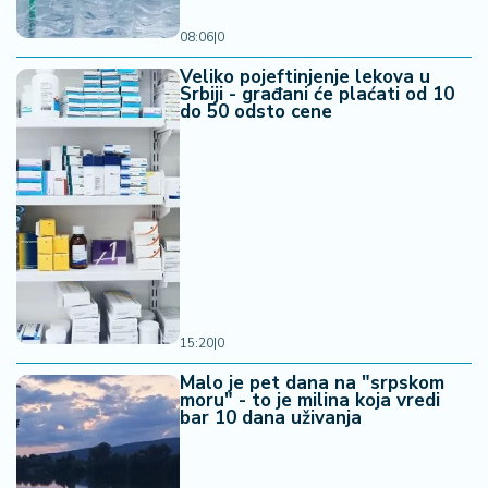
08:06
|
0
Veliko pojeftinjenje lekova u
Srbiji - građani će plaćati od 10
do 50 odsto cene
15:20
|
0
Malo je pet dana na "srpskom
moru" - to je milina koja vredi
bar 10 dana uživanja