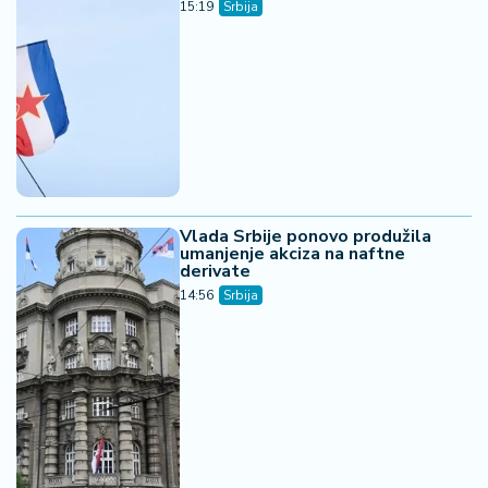
15:19
Srbija
Vlada Srbije ponovo produžila
umanjenje akciza na naftne
derivate
14:56
Srbija