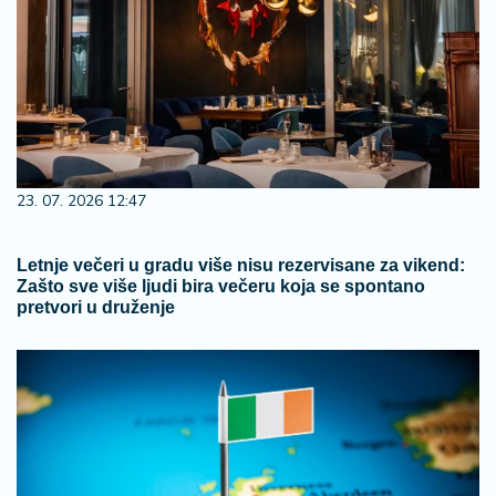
23. 07. 2026 12:47
Letnje večeri u gradu više nisu rezervisane za vikend:
Zašto sve više ljudi bira večeru koja se spontano
pretvori u druženje