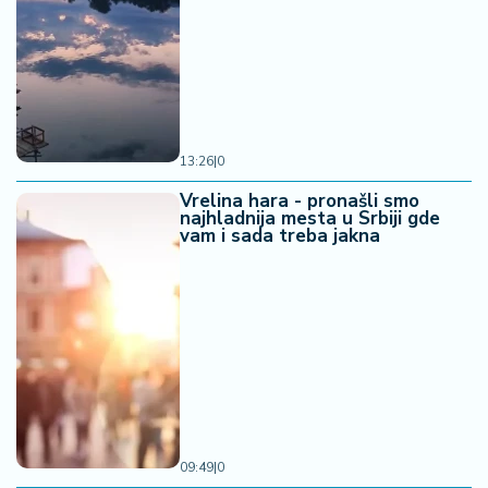
13:26
|
0
Vrelina hara - pronašli smo
najhladnija mesta u Srbiji gde
vam i sada treba jakna
09:49
|
0