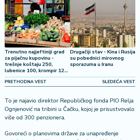
2
7
B
iz
L
if
Trenutno najjeftiniji grad
Drugačiji stav - Kina i Rusija
e
za pijačnu kupovinu -
su pobednici mirovnog
s
trešnje koštaju 250,
sporazuma u Iranu
t
lubenice 100, krompir 120
y
dinara
PRETHODNA VEST
SLEDEĆA VEST
l
e
To je najavio direktor Republičkog fonda PIO Relja
P
Ognjenović na tribini u Čačku, kojoj je prisustvovalo
o
više od 300 penzionera.
t
r
Govoreći o planovima države za unapređenje
o