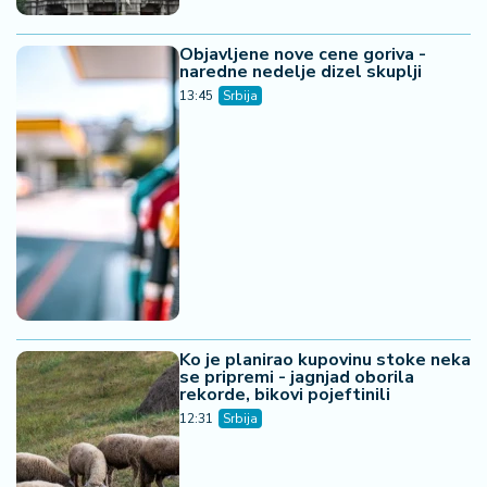
Objavljene nove cene goriva -
naredne nedelje dizel skuplji
13:45
Srbija
Ko je planirao kupovinu stoke neka
se pripremi - jagnjad oborila
rekorde, bikovi pojeftinili
12:31
Srbija