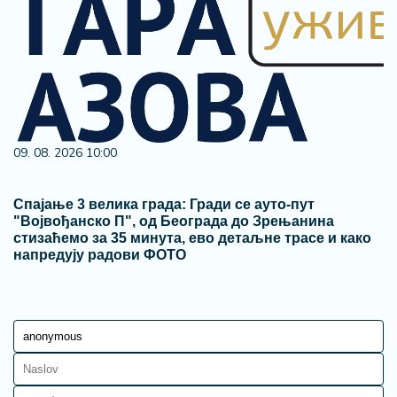
09. 08. 2026 10:00
Спајање 3 велика града: Гради се ауто-пут
"Војвођанско П", од Београда до Зрењанина
стизаћемо за 35 минута, ево детаљне трасе и како
напредују радови ФОТО