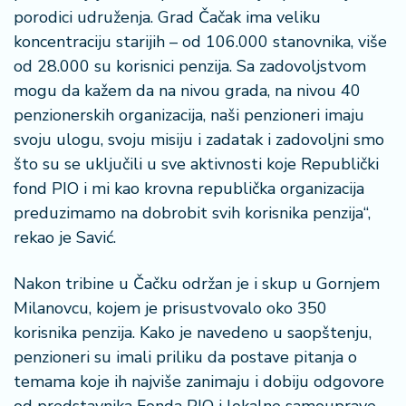
a
porodici udruženja. Grad Čačak ima veliku
koncentraciju starijih – od 106.000 stanovnika, više
od 28.000 su korisnici penzija. Sa zadovoljstvom
mogu da kažem da na nivou grada, na nivou 40
penzionerskih organizacija, naši penzioneri imaju
svoju ulogu, svoju misiju i zadatak i zadovoljni smo
što su se uključili u sve aktivnosti koje Republički
fond PIO i mi kao krovna republička organizacija
preduzimamo na dobrobit svih korisnika penzija“,
rekao je Savić.
Nakon tribine u Čačku održan je i skup u Gornjem
Milanovcu, kojem je prisustvovalo oko 350
korisnika penzija. Kako je navedeno u saopštenju,
penzioneri su imali priliku da postave pitanja o
temama koje ih najviše zanimaju i dobiju odgovore