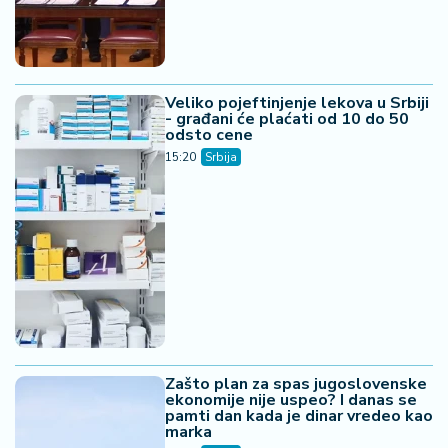
Veliko pojeftinjenje lekova u Srbiji
- građani će plaćati od 10 do 50
odsto cene
15:20
Srbija
Zašto plan za spas jugoslovenske
ekonomije nije uspeo? I danas se
pamti dan kada je dinar vredeo kao
marka