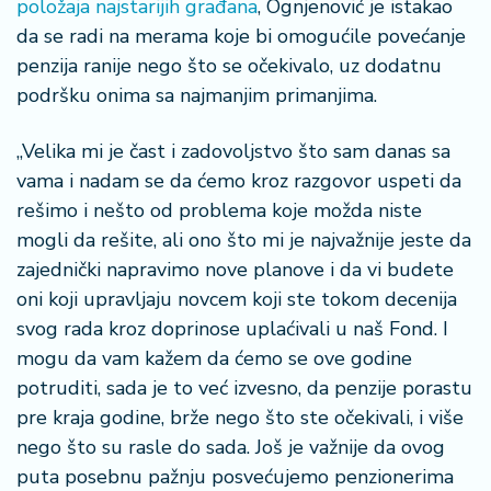
š
položaja najstarijih građana
, Ognjenović je istakao
a
da se radi na merama koje bi omogućile povećanje
č
penzija ranije nego što se očekivalo, uz dodatnu
podršku onima sa najmanjim primanjima.
N
e
„Velika mi je čast i zadovoljstvo što sam danas sa
k
r
vama i nadam se da ćemo kroz razgovor uspeti da
e
rešimo i nešto od problema koje možda niste
t
mogli da rešite, ali ono što mi je najvažnije jeste da
n
zajednički napravimo nove planove i da vi budete
i
n
oni koji upravljaju novcem koji ste tokom decenija
e
svog rada kroz doprinose uplaćivali u naš Fond. I
mogu da vam kažem da ćemo se ove godine
P
potruditi, sada je to već izvesno, da penzije porastu
e
pre kraja godine, brže nego što ste očekivali, i više
n
nego što su rasle do sada. Još je važnije da ovog
zi
o
puta posebnu pažnju posvećujemo penzionerima