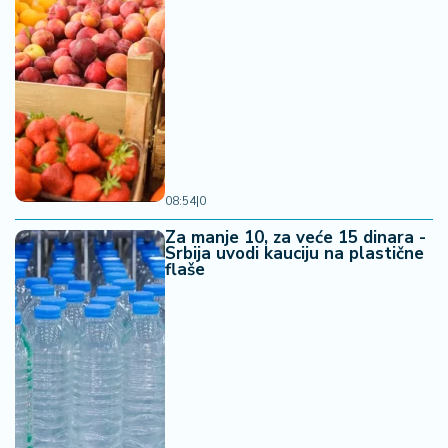
08:54
|
0
Za manje 10, za veće 15 dinara -
Srbija uvodi kauciju na plastične
flaše