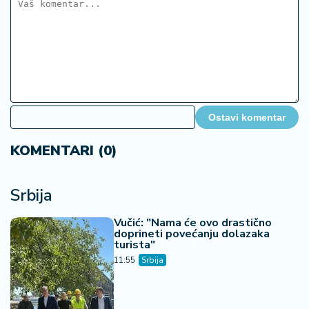
Ostavi komentar
KOMENTARI (0)
Srbija
Vučić: "Nama će ovo drastično
doprineti povećanju dolazaka
turista"
11:55
Srbija