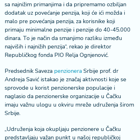
n
sa najnižim primanjima i da pripremamo ozbiljan
i
dodatak uz povećanje penzija, koji će ići možda i
s
malo pre povećanja penzija, za korisnike koji
a
primaju minimalne penzije i penzije do 40-45.000
n
i
dinara. To je način da smanjimo razliku između
najviših i najnižih penzija“, rekao je direktor
T
Republičkog fonda PIO Relja Ognjenović.
u
ri
Predsednik Saveza
penzionera
Srbije prof. dr
z
Andreja Savić istakao je značaj aktivnosti koje se
a
m
sprovode u korist penzionerske populacije i
naglasio da penzionerske organizacije u Čačku
K
imaju važnu ulogu u okviru mreže udruženja širom
a
Srbije.
ri
j
„Udruženja koja okupljaju penzionere u Čačku
e
r
predstavljaju važan punkt u našoj republičkoj