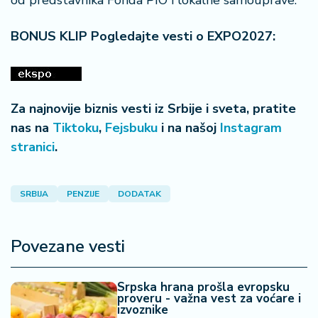
od predstavnika Fonda PIO i lokalne samouprave.
BONUS KLIP Pogledajte vesti o EXPO2027:
Za najnovije biznis vesti iz Srbije i sveta, pratite
nas na
Tiktoku
,
Fejsbuku
i na našoj
Instagram
stranici
.
SRBIJA
PENZIJE
DODATAK
Povezane vesti
Srpska hrana prošla evropsku
proveru - važna vest za voćare i
izvoznike