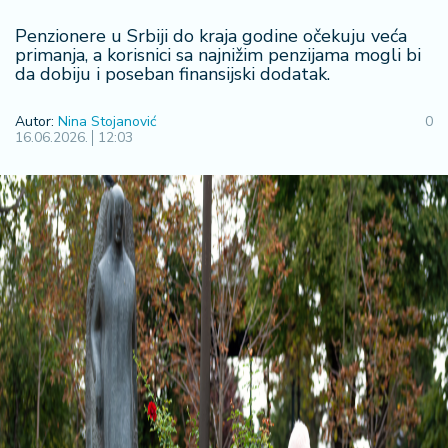
R
Penzionere u Srbiji do kraja godine očekuju veća
e
primanja, a korisnici sa najnižim penzijama mogli bi
g
da dobiju i poseban finansijski dodatak.
i
o
Autor:
Nina Stojanović
0
n
16.06.2026.
12:03
S
r
b
ij
a
S
v
e
t
F