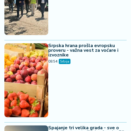
Srpska hrana prošla evropsku
proveru - važna vest za voćare i
izvoznike
08:54
Srbija
Spajanje tri velika grada - sve o