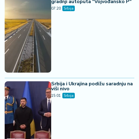
gradnji autoputa "Vojvođansko P"
07:20
Srbija
Srbija i Ukrajina podižu saradnju na
viši nivo
15:01
Srbija