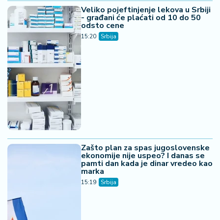
Veliko pojeftinjenje lekova u Srbiji
- građani će plaćati od 10 do 50
odsto cene
15:20
Srbija
Zašto plan za spas jugoslovenske
ekonomije nije uspeo? I danas se
pamti dan kada je dinar vredeo kao
marka
15:19
Srbija