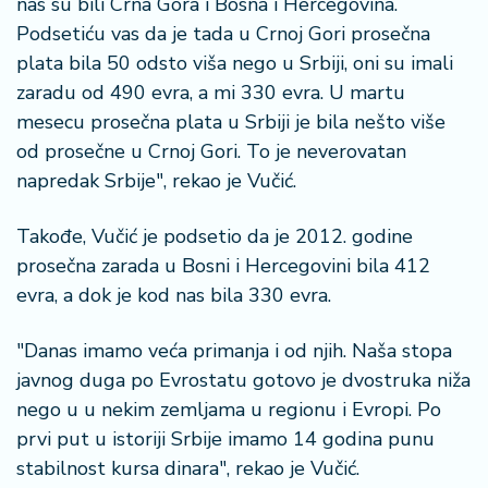
š
nas su bili Crna Gora i Bosna i Hercegovina.
a
Podsetiću vas da je tada u Crnoj Gori prosečna
č
plata bila 50 odsto viša nego u Srbiji, oni su imali
zaradu od 490 evra, a mi 330 evra. U martu
N
mesecu prosečna plata u Srbiji je bila nešto više
e
od prosečne u Crnoj Gori. To je neverovatan
k
r
napredak Srbije", rekao je Vučić.
e
t
Takođe, Vučić je podsetio da je 2012. godine
n
prosečna zarada u Bosni i Hercegovini bila 412
i
evra, a dok je kod nas bila 330 evra.
n
e
"Danas imamo veća primanja i od njih. Naša stopa
P
javnog duga po Evrostatu gotovo je dvostruka niža
e
nego u u nekim zemljama u regionu i Evropi. Po
n
prvi put u istoriji Srbije imamo 14 godina punu
zi
stabilnost kursa dinara", rekao je Vučić.
o