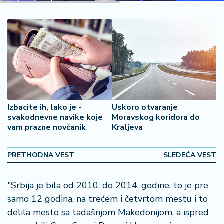
2
7
B
iz
L
if
e
s
Izbacite ih, lako je -
Uskoro otvaranje
t
svakodnevne navike koje
Moravskog koridora do
y
vam prazne novčanik
Kraljeva
l
e
PRETHODNA VEST
SLEDEĆA VEST
P
o
"Srbija je bila od 2010. do 2014. godine, to je pre
t
samo 12 godina, na trećem i četvrtom mestu i to
r
delila mesto sa tadašnjom Makedonijom, a ispred
o