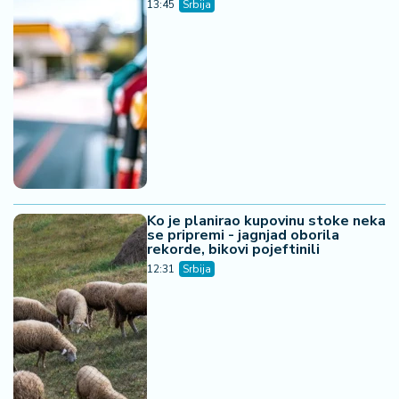
13:45
Srbija
Ko je planirao kupovinu stoke neka
se pripremi - jagnjad oborila
rekorde, bikovi pojeftinili
12:31
Srbija