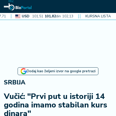
BIZ
USD
101,51
101,82
din
102,13
CAD
72,40
KURSNA LISTA
72,62
din
72
N
aj
n
o
vi
je
B
Dodaj kao željeni izvor na google pretrazi
i
z
SRBIJA
i
n
Vučić: "Prvi put u istoriji 14
f
godina imamo stabilan kurs
o
dinara"