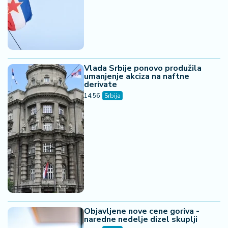
Vlada Srbije ponovo produžila
umanjenje akciza na naftne
derivate
14:56
Srbija
Objavljene nove cene goriva -
naredne nedelje dizel skuplji