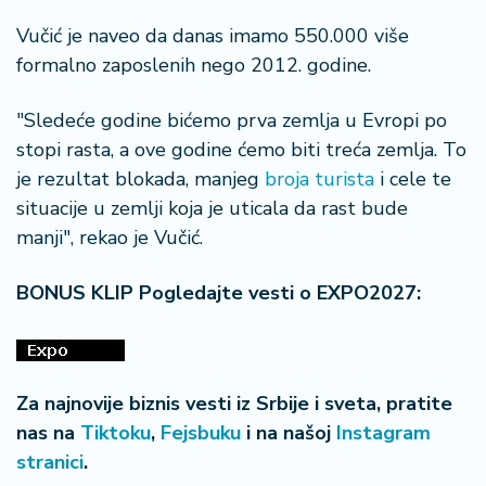
n
i
Vučić je naveo da danas imamo 550.000 više
s
formalno zaposlenih nego 2012. godine.
a
n
"Sledeće godine bićemo prva zemlja u Evropi po
i
stopi rasta, a ove godine ćemo biti treća zemlja. To
je rezultat blokada, manjeg
broja turista
i cele te
T
u
situacije u zemlji koja je uticala da rast bude
ri
manji", rekao je Vučić.
z
a
BONUS KLIP Pogledajte vesti o EXPO2027:
m
K
a
Za najnovije biznis vesti iz Srbije i sveta, pratite
ri
j
nas na
Tiktoku
,
Fejsbuku
i na našoj
Instagram
e
stranici
.
r