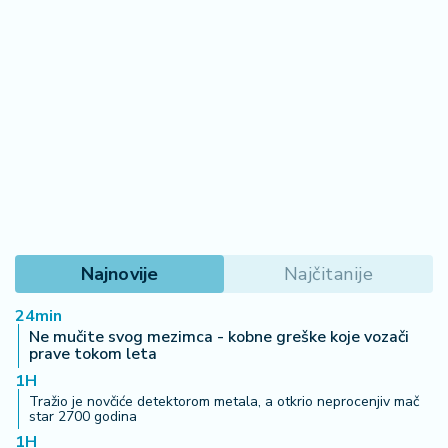
Najnovije
Najčitanije
24min
Ne mučite svog mezimca - kobne greške koje vozači
prave tokom leta
1H
Tražio je novčiće detektorom metala, a otkrio neprocenjiv mač
star 2700 godina
1H