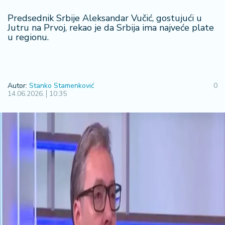
R
Predsednik Srbije Aleksandar Vučić, gostujući u
e
Jutru na Prvoj, rekao je da Srbija ima najveće plate
g
u regionu.
i
o
n
Autor:
Stanko Stamenković
0
S
14.06.2026.
10:35
r
b
ij
a
S
v
e
t
F