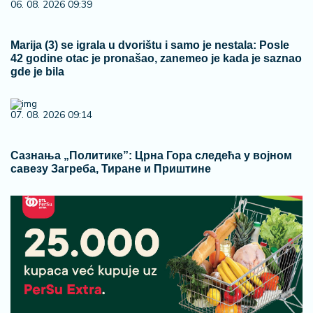
06. 08. 2026 09:39
Marija (3) se igrala u dvorištu i samo je nestala: Posle
42 godine otac je pronašao, zanemeo je kada je saznao
gde je bila
07. 08. 2026 09:14
Сазнања „Политике”: Црна Гора следећа у војном
савезу Загреба, Тиране и Приштине