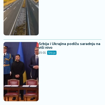
Srbija i Ukrajina podižu saradnju na
viši nivo
15:01
Srbija