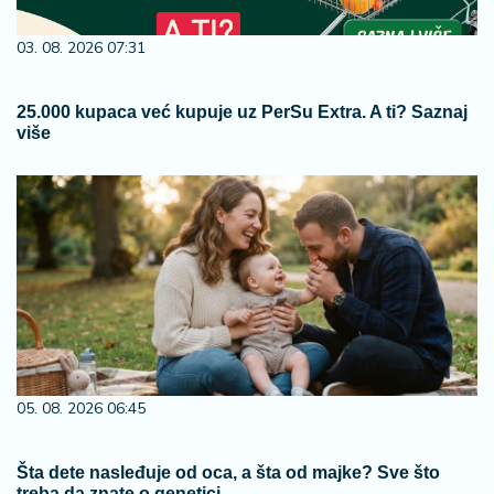
03. 08. 2026 07:31
25.000 kupaca već kupuje uz PerSu Extra. A ti? Saznaj
više
05. 08. 2026 06:45
Šta dete nasleđuje od oca, a šta od majke? Sve što
treba da znate o genetici