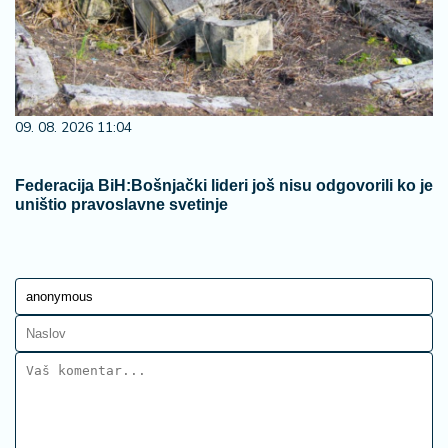
09. 08. 2026 11:04
Federacija BiH:Bošnjački lideri još nisu odgovorili ko je
uništio pravoslavne svetinje