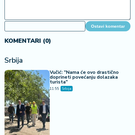
Ostavi komentar
KOMENTARI (0)
Srbija
Vučić: "Nama će ovo drastično
doprineti povećanju dolazaka
turista"
11:55
Srbija