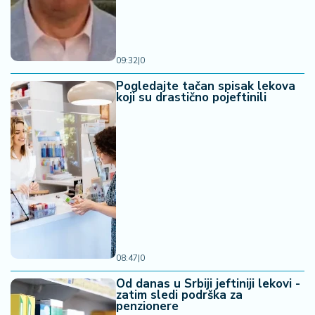
09:32
|
0
Pogledajte tačan spisak lekova
koji su drastično pojeftinili
08:47
|
0
Od danas u Srbiji jeftiniji lekovi -
zatim sledi podrška za
penzionere