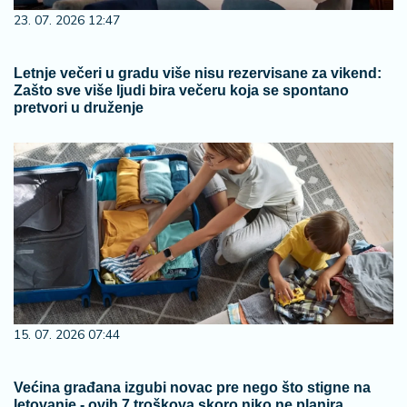
23. 07. 2026 12:47
Letnje večeri u gradu više nisu rezervisane za vikend:
Zašto sve više ljudi bira večeru koja se spontano
pretvori u druženje
15. 07. 2026 07:44
Većina građana izgubi novac pre nego što stigne na
letovanje - ovih 7 troškova skoro niko ne planira