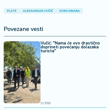
a
PLATE
ALEKSANDAR VUČIĆ
KURS DINARA
Povezane vesti
Vučić: "Nama će ovo drastično
doprineti povećanju dolazaka
turista"
11:55
|
0