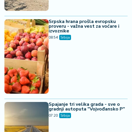
Srpska hrana prošla evropsku
proveru - važna vest za voćare i
izvoznike
08:54
Srbija
Spajanje tri velika grada - sve o
gradnji autoputa "Vojvođansko P"
07:20
Srbija