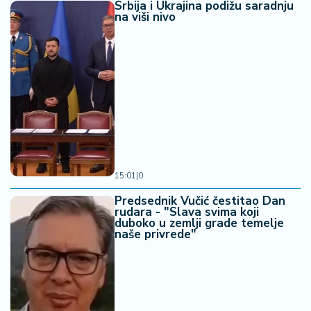
Srbija i Ukrajina podižu saradnju
na viši nivo
15:01
|
0
Predsednik Vučić čestitao Dan
rudara - "Slava svima koji
duboko u zemlji grade temelje
naše privrede"