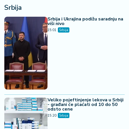
Srbija
Srbija i Ukrajina podižu saradnju na
viši nivo
15:01
Srbija
Veliko pojeftinjenje lekova u Srbiji
- građani će plaćati od 10 do 50
odsto cene
15:20
Srbija