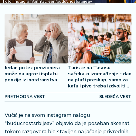
Foto: Instagram/printscreen/buducnostsrbijeav
2
7
B
iz
L
if
e
s
t
Jedan potez penzionera
Turiste na Tasosu
može da ugrozi isplatu
sačekalo iznenađenje - dan
y
penzije iz inostranstva
na plaži preskup, samo za
l
kafu i pivo treba izdvojiti
e
preko 10 evra
PRETHODNA VEST
SLEDEĆA VEST
P
o
Vučić je na svom instagram nalogu
t
r
"buducnostsrbijeav" objavio da je poseban akcenat
o
tokom razgovora bio stavljen na jačanje privrednih