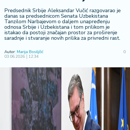
R
Predsednik Srbije Aleksandar Vučić razgovarao je
e
danas sa predsednicom Senata Uzbekistana
g
Tanzilom Narbajevom o daljem unapređenju
i
odnosa Srbije i Uzbekistana i tom prilikom je
o
istakao da postoji značajan prostor za proširenje
n
saradnje i stvaranje novih prilika za privredni rast.
S
Autor:
Marija Bosiljčić
0
03.06.2026.
12:34
r
b
ij
a
S
v
e
t
F