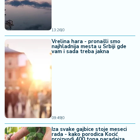
13:26
|
0
Vrelina hara - pronašli smo
najhladnija mesta u Srbiji gde
vam i sada treba jakna
09:49
|
0
Iza svake gajbice stoje meseci
rada - kako porodica Kocić
proizvodi 400 tona paradajza