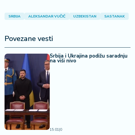
SRBIJA
ALEKSANDAR VUČIĆ
UZBEKISTAN
SASTANAK
Povezane vesti
Srbija i Ukrajina podižu saradnju
na viši nivo
15:01
|
0