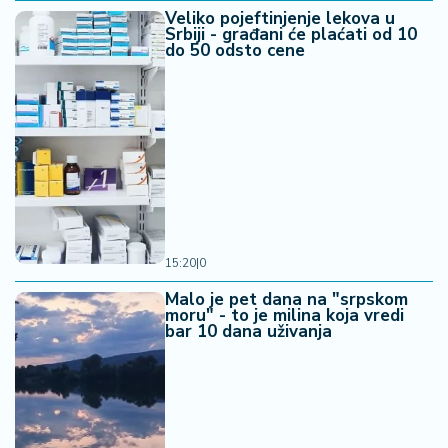
Veliko pojeftinjenje lekova u
Srbiji - građani će plaćati od 10
do 50 odsto cene
15:20
|
0
Malo je pet dana na "srpskom
moru" - to je milina koja vredi
bar 10 dana uživanja