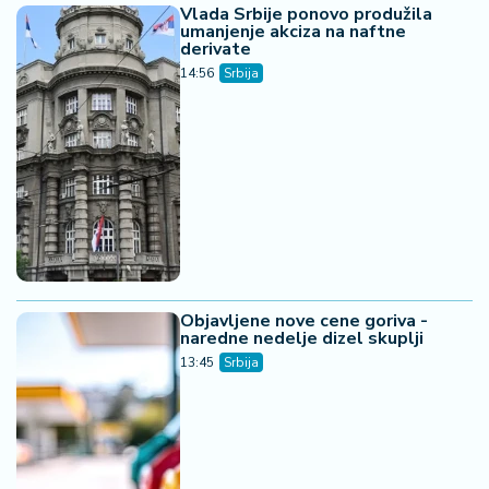
Vlada Srbije ponovo produžila
umanjenje akciza na naftne
derivate
14:56
Srbija
Objavljene nove cene goriva -
naredne nedelje dizel skuplji
13:45
Srbija