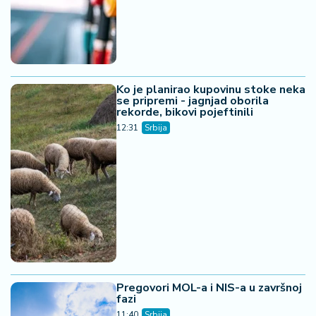
Ko je planirao kupovinu stoke neka
se pripremi - jagnjad oborila
rekorde, bikovi pojeftinili
12:31
Srbija
Pregovori MOL-a i NIS-a u završnoj
fazi
11:40
Srbija