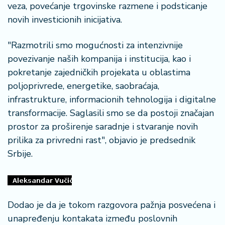
š
veza, povećanje trgovinske razmene i podsticanje
a
novih investicionih inicijativa.
č
"Razmotrili smo mogućnosti za intenzivnije
N
povezivanje naših kompanija i institucija, kao i
e
k
pokretanje zajedničkih projekata u oblastima
r
poljoprivrede, energetike, saobraćaja,
e
infrastrukture, informacionih tehnologija i digitalne
t
transformacije. Saglasili smo se da postoji značajan
n
i
prostor za proširenje saradnje i stvaranje novih
n
prilika za privredni rast", objavio je predsednik
e
Srbije.
P
e
n
Dodao je da je tokom razgovora pažnja posvećena i
zi
o
unapređenju kontakata između poslovnih