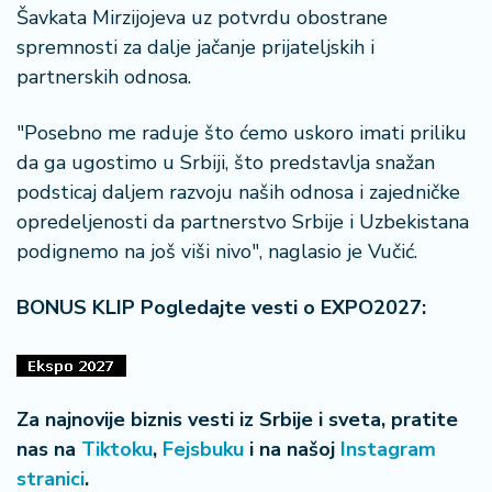
a
Šavkata Mirzijojeva uz potvrdu obostrane
spremnosti za dalje jačanje prijateljskih i
partnerskih odnosa.
"Posebno me raduje što ćemo uskoro imati priliku
da ga ugostimo u Srbiji, što predstavlja snažan
podsticaj daljem razvoju naših odnosa i zajedničke
opredeljenosti da partnerstvo Srbije i Uzbekistana
podignemo na još viši nivo", naglasio je Vučić.
BONUS KLIP Pogledajte vesti o EXPO2027:
Za najnovije biznis vesti iz Srbije i sveta, pratite
nas na
Tiktoku
,
Fejsbuku
i na našoj
Instagram
stranici
.