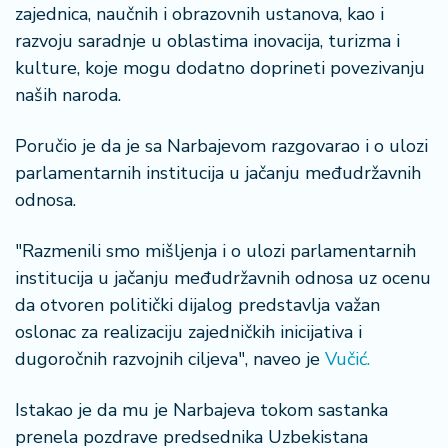
n
zajednica, naučnih i obrazovnih ustanova, kao i
i
razvoju saradnje u oblastima inovacija, turizma i
s
kulture, koje mogu dodatno doprineti povezivanju
a
naših naroda.
n
i
Poručio je da je sa Narbajevom razgovarao i o ulozi
T
parlamentarnih institucija u jačanju međudržavnih
u
odnosa.
ri
z
"Razmenili smo mišljenja i o ulozi parlamentarnih
a
institucija u jačanju međudržavnih odnosa uz ocenu
m
da otvoren politički dijalog predstavlja važan
K
oslonac za realizaciju zajedničkih inicijativa i
a
dugoročnih razvojnih ciljeva", naveo je
Vučić.
ri
j
Istakao je da mu je Narbajeva tokom sastanka
e
prenela pozdrave predsednika Uzbekistana
r