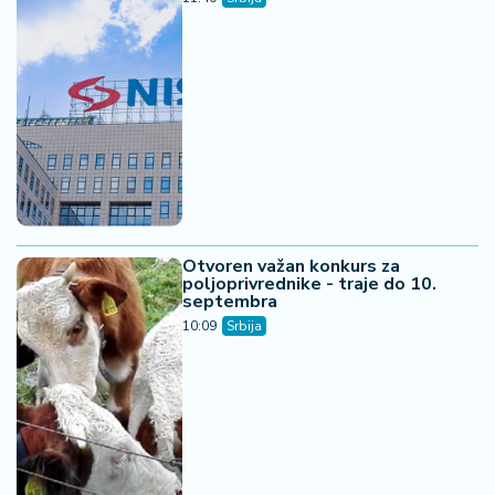
Otvoren važan konkurs za
poljoprivrednike - traje do 10.
septembra
10:09
Srbija