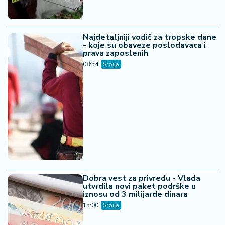
Najdetaljniji vodič za tropske dane
- koje su obaveze poslodavaca i
prava zaposlenih
08:54
Srbija
Dobra vest za privredu - Vlada
utvrdila novi paket podrške u
iznosu od 3 milijarde dinara
15:00
Srbija