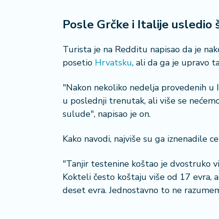
n
i
s
Posle Grčke i Italije usledio 
a
n
Turista je na Redditu napisao da je nako
i
posetio
Hrvatsku
, ali da ga je upravo 
T
"Nakon nekoliko nedelja provedenih u Ita
u
ri
u poslednji trenutak, ali više se nećem
z
sulude", napisao je on.
a
m
Kako navodi, najviše su ga iznenadile c
K
"Tanjir testenine koštao je dvostruko više
a
Kokteli često koštaju više od 17 evra,
ri
j
deset evra. Jednostavno to ne razumem"
e
r