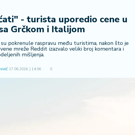
ati" - turista uporedio cene u
sa Grčkom i Italijom
su pokrenule raspravu među turistima, nakon što je
vene mreže Reddit izazvalo veliki broj komentara i
deljenih mišljenja.
ović
17.06.2026.
14:06
0