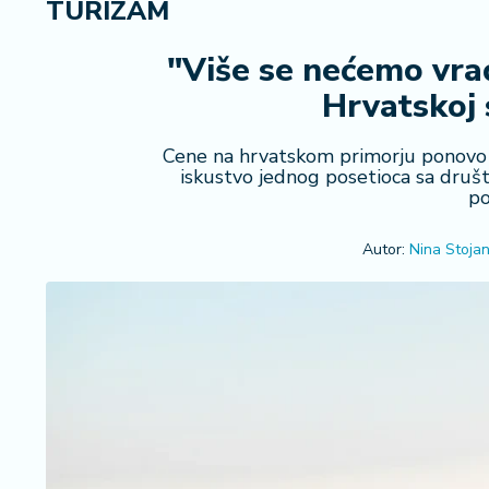
TURIZAM
i
n
a
"Više se nećemo vrać
n
Hrvatskoj 
si
j
e
Cene na hrvatskom primorju ponovo 
iskustvo jednog posetioca sa društ
i
po
B
e
r
Autor:
Nina Stojan
z
a
E
x
p
o
2
0