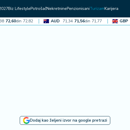
2027
Biz Lifestyle
Potrošač
Nekretnine
Penzionisani
Turizam
Karijera
2,60
din
72,82
AUD
71,34
71,56
din
71,77
GBP
136
Dodaj kao željeni izvor na google pretrazi