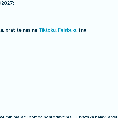
O2027:
eta, pratite nas na
Tiktoku
,
Fejsbuku
i na
ovi minimalac i pomoć poslodavcima - Hrvatska najavila vel