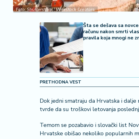
a
Foto: Shutterstock / Wirestock Creators
č
Šta se dešava sa novc
N
računu nakon smrti vlas
e
pravila koja mnogi ne z
k
r
e
t
n
i
n
PRETHODNA VEST
e
Dok jedni smatraju da Hrvatska i dalje
P
tvrde da su troškovi letovanja poslednj
e
n
zi
Temom se pozabavio i slovački list Nový 
o
Hrvatske obišao nekoliko popularnih me