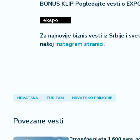
BONUS KLIP Pogledajte vesti o EXP
Za najnovije biznis vesti iz Srbije i sv
našoj
Instagram stranici
.
HRVATSKA
TURIZAM
HRVATSKO PRIMORJE
Povezane vesti
Prosečna plata 1.600 evra, n