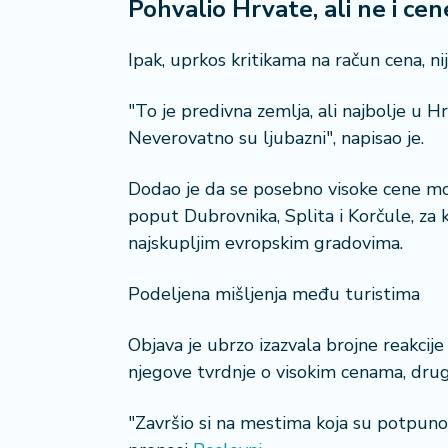
a
Pohvalio Hrvate, ali ne i cen
Ipak, uprkos kritikama na račun cena, n
"To je predivna zemlja, ali najbolje u Hr
Neverovatno su ljubazni", napisao je.
Dodao je da se posebno visoke cene mo
poput Dubrovnika, Splita i Korčule, za 
najskupljim evropskim gradovima.
Podeljena mišljenja među turistima
Objava je ubrzo izazvala brojne reakcije
njegove tvrdnje o visokim cenama, drugi
"Završio si na mestima koja su potpuno 