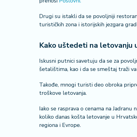
prenosi
Poslovni.
Drugi su istakli da se povoljniji restora
turističkih zona i istorijskih jezgara gra
Kako uštedeti na letovanju 
Iskusni putnici savetuju da se za povolj
šetalištima, kao i da se smeštaj traži v
Takođe, mnogi turisti deo obroka prip
troškove letovanja.
Iako se rasprava o cenama na Jadranu na
koliko danas košta letovanje u Hrvatskoj
regiona i Evrope.