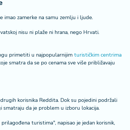
e
ije imao zamerke na samu zemlju i ljude.
vatskoj nisu ni plaže ni hrana, nego Hrvati.
20 °
Lozni
gu primetiti u najpopularnijim
turističkim centrima
koje smatra da se po cenama sve više približavaju
 drugih korisnika Reddita. Dok su pojedini podržali
 smatraju da je problem u izboru lokacija.
prilagođena turistima", napisao je jedan korisnik,