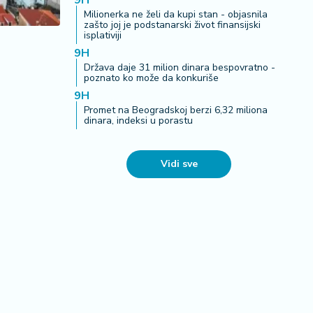
9H
Milionerka ne želi da kupi stan - objasnila
zašto joj je podstanarski život finansijski
isplativiji
9H
Država daje 31 milion dinara bespovratno -
poznato ko može da konkuriše
9H
Promet na Beogradskoj berzi 6,32 miliona
dinara, indeksi u porastu
Vidi sve