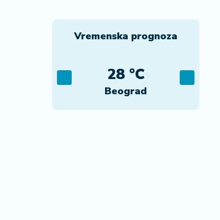
Vremenska prognoza
C
28 °C
ca
Beograd