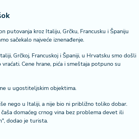
šok
n putovanja kroz Italiju, Grčku, Francusku i Španiju
tamo sačekalo najveće iznenađenje.
liji, Grčkoj, Francuskoj i Španiji, u Hrvatsku smo došli
o vraćati. Cene hrane, pića i smeštaja potpuno su
ene u ugostiteljskim objektima.
 nego u Italiji, a nije bio ni približno toliko dobar.
 a čaša domaćeg crnog vina bez problema devet ili
, dodao je turista.