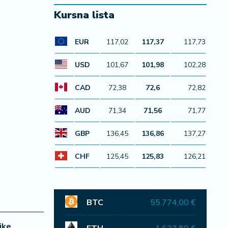
Kursna lista
EUR
117,02
117,37
117,73
USD
101,67
101,98
102,28
CAD
72,38
72,6
72,82
AUD
71,34
71,56
71,77
GBP
136,45
136,86
137,27
CHF
125,45
125,83
126,21
BTC
55.774,00 €
ike