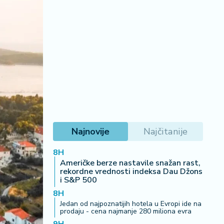
Najnovije
Najčitanije
8H
Američke berze nastavile snažan rast,
rekordne vrednosti indeksa Dau Džons
i S&P 500
8H
Jedan od najpoznatijih hotela u Evropi ide na
prodaju - cena najmanje 280 miliona evra