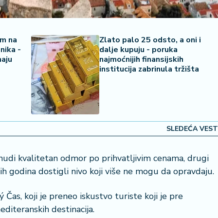
em na
Zlato palo 25 odsto, a oni i
nika -
dalje kupuju - poruka
naju
najmoćnijih finansijskih
institucija zabrinula tržišta
SLEDEĆA VEST
 nudi kvalitetan odmor po prihvatljivim cenama, drugi
ih godina dostigli nivo koji više ne mogu da opravdaju.
Čas, koji je preneo iskustvo turiste koji je pre
diteranskih destinacija.