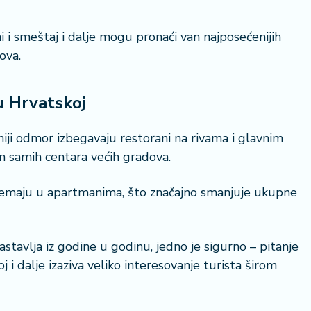
ni i smeštaj i dalje mogu pronaći van najposećenijih
dova.
u Hrvatskoj
niji odmor izbegavaju restorani na rivama i glavnim
an samih centara većih gradova.
remaju u apartmanima, što značajno smanjuje ukupne
stavlja iz godine u godinu, jedno je sigurno – pitanje
 i dalje izaziva veliko interesovanje turista širom