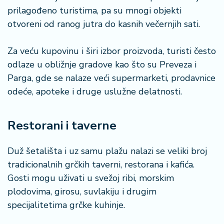
prilagođeno turistima, pa su mnogi objekti
otvoreni od ranog jutra do kasnih večernjih sati.
Za veću kupovinu i širi izbor proizvoda, turisti često
odlaze u obližnje gradove kao što su Preveza i
Parga, gde se nalaze veći supermarketi, prodavnice
odeće, apoteke i druge uslužne delatnosti.
Restorani i taverne
Duž šetališta i uz samu plažu nalazi se veliki broj
tradicionalnih grčkih taverni, restorana i kafića.
Gosti mogu uživati u svežoj ribi, morskim
plodovima, girosu, suvlakiju i drugim
specijalitetima grčke kuhinje.