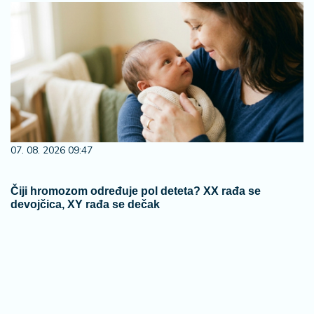
07. 08. 2026 09:47
Čiji hromozom određuje pol deteta? XX rađa se
devojčica, XY rađa se dečak