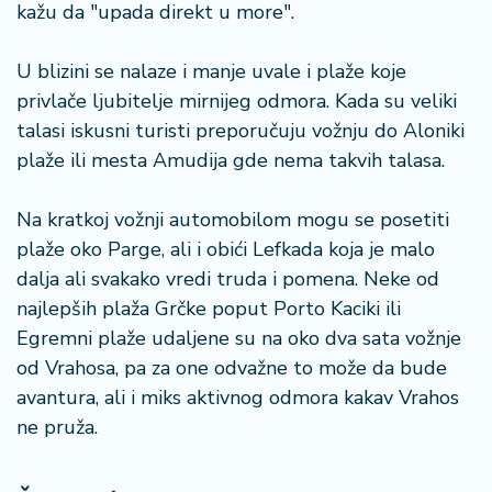
kažu da "upada direkt u more".
U blizini se nalaze i manje uvale i plaže koje
privlače ljubitelje mirnijeg odmora. Kada su veliki
talasi iskusni turisti preporučuju vožnju do Aloniki
plaže ili mesta Amudija gde nema takvih talasa.
Na kratkoj vožnji automobilom mogu se posetiti
plaže oko Parge, ali i obići Lefkada koja je malo
dalja ali svakako vredi truda i pomena. Neke od
najlepših plaža Grčke poput Porto Kaciki ili
Egremni plaže udaljene su na oko dva sata vožnje
od Vrahosa, pa za one odvažne to može da bude
avantura, ali i miks aktivnog odmora kakav Vrahos
ne pruža.