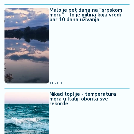
Malo je pet dana na "srpskom
moru" - to je milina koja vredi
bar 10 dana uživanja
11:21
|
0
Nikad toplije - temperatura
mora u Italiji oborila sve
rekorde