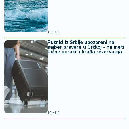
13:37
|
0
Putnici iz Srbije upozoreni na
sajber prevare u Grčkoj - na meti
lažne poruke i krađa rezervacija
13:41
|
0