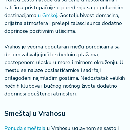
a
kafićima pristupačnije u poređenju sa popularnijim
destinacijama
u Grčkoj
. Gostoljubivost domaćina,
prijatna atmosfera i prelepi zalasci sunca dodatno
doprinose pozitivnim utiscima.
Vrahos je veoma popularan među porodicama sa
decom zahvaljujući bezbednim plažama,
postepenom ulasku u more i mirnom okruženju. U
mestu se nalaze poslastičarnice i sadržaji
prilagođeni najmlađim gostima. Nedostatak velikih
noćnih klubova i bučnog noćnog života dodatno
doprinosi opuštenoj atmosferi.
Smeštaj u Vrahosu
Ponuda smeštaja
u Vrahosu uglavnom se sastoji