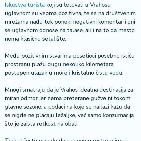
n
Iskustva turista
koji su letovali u Vrahosu
i
uglavnom su veoma pozitivna, te se na društvenim
s
mrežama nađu tek poneki negativni komentar i oni
a
se uglavnom odnose na talase, ali i na to da mesto
n
i
nema klasično šetalište.
T
Među pozitivnim stvarima posetioci posebno ističu
u
prostranu plažu dugu nekoliko kilometara,
ri
postepen ulazak u more i kristalno čistu vodu.
z
a
m
Mnogi smatraju da je Vrahos idealna destinacija za
miran odmor jer nema preterane gužve ni tokom
K
glavne sezone, a podaci na koje se nailazi kažu da
a
se nigde ne plaćaju ležaljke, već samo konzumacija
ri
što je zaista retkost na obali.
j
e
r
Turisti često navode da su cene u restoranima i