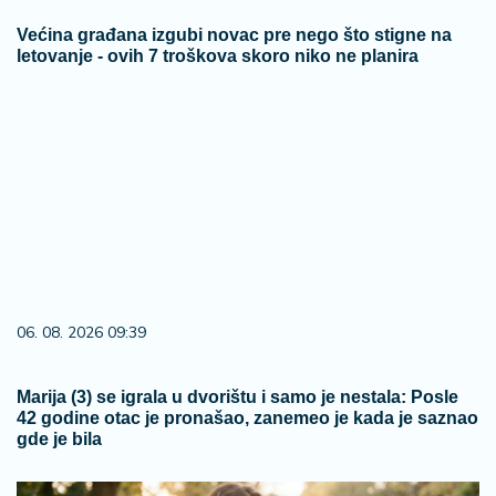
Većina građana izgubi novac pre nego što stigne na
letovanje - ovih 7 troškova skoro niko ne planira
06. 08. 2026 09:39
Marija (3) se igrala u dvorištu i samo je nestala: Posle
42 godine otac je pronašao, zanemeo je kada je saznao
gde je bila