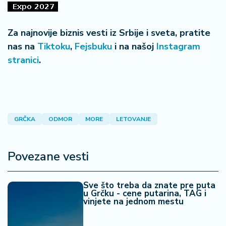
Za najnovije biznis vesti iz Srbije i sveta, pratite
nas na
Tiktoku
,
Fejsbuku
i na našoj
Instagram
stranici
.
GRČKA
ODMOR
MORE
LETOVANJE
Povezane vesti
Sve što treba da znate pre puta
u Grčku - cene putarina, TAG i
vinjete na jednom mestu