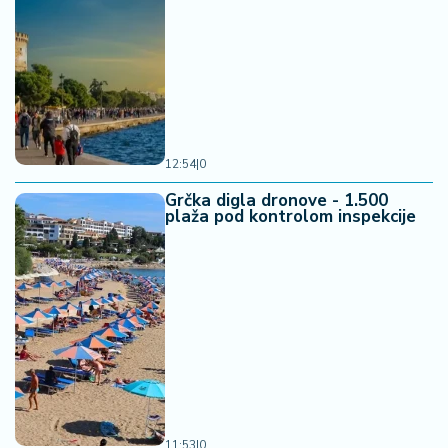
12:54
|
0
Grčka digla dronove - 1.500
plaža pod kontrolom inspekcije
11:53
|
0