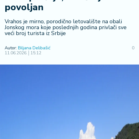
F
povoljan
i
n
a
Vrahos je mirno, porodično letovalište na obali
n
Jonskog mora koje poslednjih godina privlači sve
veći broj turista iz Srbije
si
j
e
Autor:
Biljana Delibašić
0
11.06.2026.
15:12
i
B
e
r
z
a
E
x
p
o
2
0