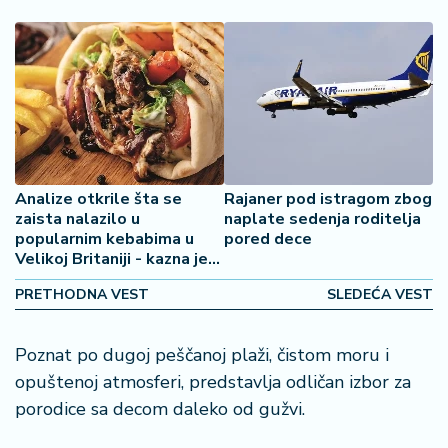
š
a
č
N
e
k
r
e
Analize otkrile šta se
Rajaner pod istragom zbog
t
zaista nalazilo u
naplate sedenja roditelja
n
popularnim kebabima u
pored dece
i
Velikoj Britaniji - kazna je
n
paprena
e
PRETHODNA VEST
SLEDEĆA VEST
P
Poznat po dugoj peščanoj plaži, čistom moru i
e
opuštenoj atmosferi, predstavlja odličan izbor za
n
porodice sa decom daleko od gužvi.
zi
o