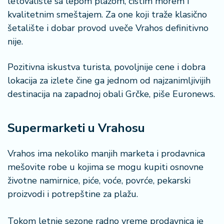
letovalište sa lepom plažom, čistim morem i
kvalitetnim smeštajem. Za one koji traže klasično
šetalište i dobar provod uveče Vrahos definitivno
nije.
Pozitivna iskustva turista, povoljnije cene i dobra
lokacija za izlete čine ga jednom od najzanimljivijih
destinacija na zapadnoj obali Grčke, piše Euronews.
Supermarketi u Vrahosu
Vrahos ima nekoliko manjih marketa i prodavnica
mešovite robe u kojima se mogu kupiti osnovne
životne namirnice, piće, voće, povrće, pekarski
proizvodi i potrepštine za plažu.
Tokom letnje sezone radno vreme prodavnica je