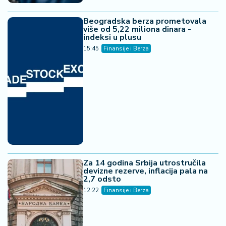
Beogradska berza prometovala
više od 5,22 miliona dinara -
indeksi u plusu
15:45
Finansije i Berza
Za 14 godina Srbija utrostručila
devizne rezerve, inflacija pala na
2,7 odsto
12:22
Finansije i Berza