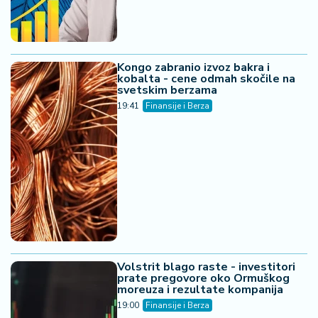
Kongo zabranio izvoz bakra i
kobalta - cene odmah skočile na
svetskim berzama
19:41
Finansije i Berza
Volstrit blago raste - investitori
prate pregovore oko Ormuškog
moreuza i rezultate kompanija
19:00
Finansije i Berza