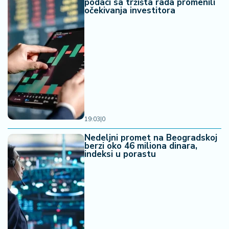
podaci sa tržišta rada promenili
očekivanja investitora
19:03
|
0
Nedeljni promet na Beogradskoj
berzi oko 46 miliona dinara,
indeksi u porastu