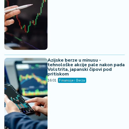
Azijske berze u minusu -
tehnološke akcije pale nakon pada
Volstrita, japanski čipovi pod
pritiskom
16:01
Finansije i Berza