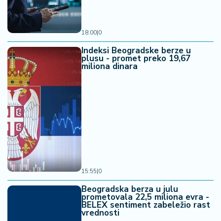
18:00
|
0
Indeksi Beogradske berze u
plusu - promet preko 19,67
miliona dinara
15:55
|
0
Beogradska berza u julu
prometovala 22,5 miliona evra -
BELEX sentiment zabeležio rast
vrednosti