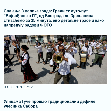
Спајање 3 велика града: Гради се ауто-пут
"Војвођанско П", од Београда до Зрењанина
стизаћемо за 35 минута, ево детаљне трасе и како
напредују радови ФОТО
09. 08. 2026 12:12
Улицама Гуче прошао традиционални дефиле
учесника Сабора