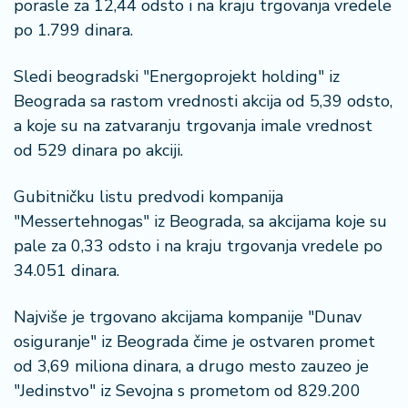
porasle za 12,44 odsto i na kraju trgovanja vredele
n
i
po 1.799 dinara.
s
a
Sledi beogradski "Energoprojekt holding" iz
n
Beograda sa rastom vrednosti akcija od 5,39 odsto,
i
a koje su na zatvaranju trgovanja imale vrednost
od 529 dinara po akciji.
T
u
ri
Gubitničku listu predvodi kompanija
z
"Messertehnogas" iz Beograda, sa akcijama koje su
a
pale za 0,33 odsto i na kraju trgovanja vredele po
m
34.051 dinara.
K
Najviše je trgovano akcijama kompanije "Dunav
a
osiguranje" iz Beograda čime je ostvaren promet
ri
j
od 3,69 miliona dinara, a drugo mesto zauzeo je
e
"Jedinstvo" iz Sevojna s prometom od 829.200
r