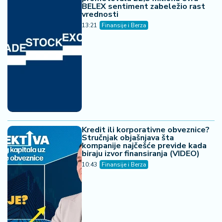
BELEX sentiment zabeležio rast
vrednosti
13:21
Finansije i Berza
Kredit ili korporativne obveznice?
Stručnjak objašnjava šta
kompanije najčešće previde kada
biraju izvor finansiranja (VIDEO)
10:43
Finansije i Berza