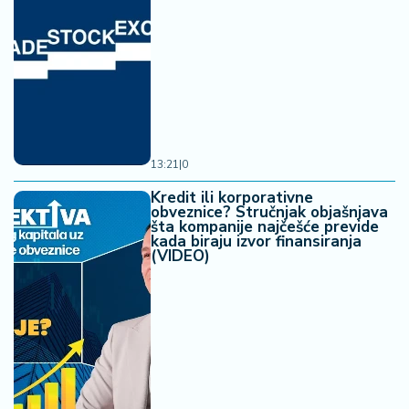
13:21
|
0
Kredit ili korporativne
obveznice? Stručnjak objašnjava
šta kompanije najčešće previde
kada biraju izvor finansiranja
(VIDEO)