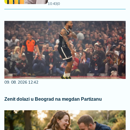
10:43
|
0
09. 08. 2026 12:42
Zenit dolazi u Beograd na megdan Partizanu