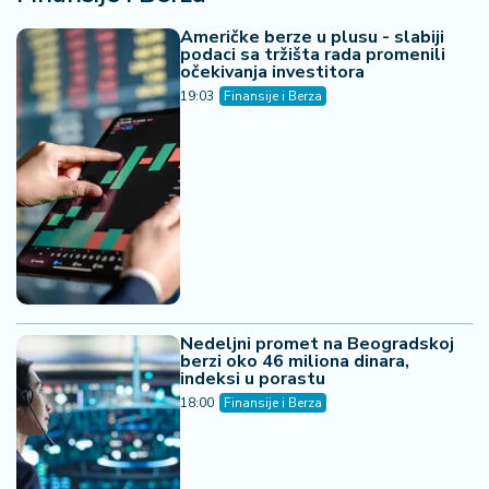
Američke berze u plusu - slabiji
podaci sa tržišta rada promenili
očekivanja investitora
19:03
Finansije i Berza
Nedeljni promet na Beogradskoj
berzi oko 46 miliona dinara,
indeksi u porastu
18:00
Finansije i Berza