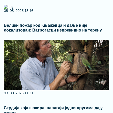
08. 08. 2026 13:46
Велики пожар код Књажевца и даље није
локализован: Ватрогасци непрекидно на терену
09. 08. 2026 11:31
Студија која шокира: папагаји једни другима дају
имена