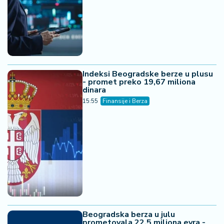
Indeksi Beogradske berze u plusu
- promet preko 19,67 miliona
dinara
15:55
Finansije i Berza
Beogradska berza u julu
prometovala 22,5 miliona evra -