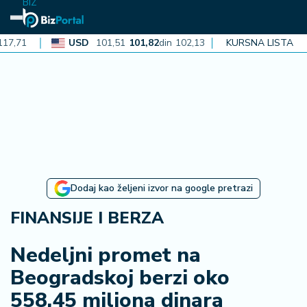
BIZ
USD
101,51
101,82
din
102,13
CAD
KURSNA LISTA
72,40
72,62
din
N
aj
n
o
vi
je
B
Dodaj kao željeni izvor na google pretrazi
iz
i
FINANSIJE I BERZA
n
f
Nedeljni promet na
o
Beogradskoj berzi oko
558,45 miliona dinara