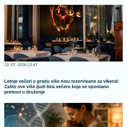
23. 07. 2026 12:47
Letnje večeri u gradu više nisu rezervisane za vikend:
Zašto sve više ljudi bira večeru koja se spontano
pretvori u druženje