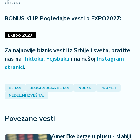
dinara.
a
BONUS KLIP Pogledajte vesti o EXPO2027:
Za najnovije biznis vesti iz Srbije i sveta, pratite
nas na
Tiktoku
,
Fejsbuku
i na našoj
Instagram
stranici
.
BERZA
BEOGRADSKA BERZA
INDEKSI
PROMET
NEDELJNI IZVEŠTAJ
Povezane vesti
Američke berze u plusu - slabiji