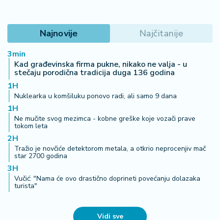
Najnovije
Najčitanije
3min
Kad građevinska firma pukne, nikako ne valja - u
stečaju porodična tradicija duga 136 godina
1H
Nuklearka u komšiluku ponovo radi, ali samo 9 dana
1H
Ne mučite svog mezimca - kobne greške koje vozači prave
tokom leta
2H
Tražio je novčiće detektorom metala, a otkrio neprocenjiv mač
star 2700 godina
3H
Vučić: "Nama će ovo drastično doprineti povećanju dolazaka
turista"
Vidi sve