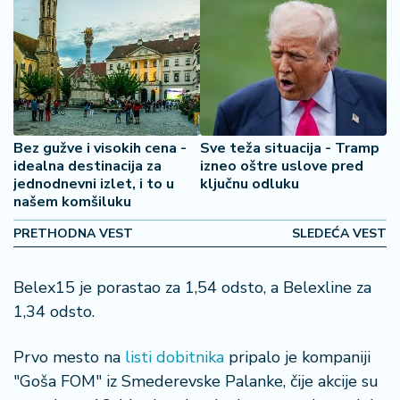
š
a
č
N
e
k
r
Bez gužve i visokih cena -
Sve teža situacija - Tramp
e
idealna destinacija za
izneo oštre uslove pred
jednodnevni izlet, i to u
ključnu odluku
t
našem komšiluku
n
i
PRETHODNA VEST
SLEDEĆA VEST
n
e
Belex15 je porastao za 1,54 odsto, a Belexline za
P
1,34 odsto.
e
n
Prvo mesto na
listi dobitnika
pripalo je kompaniji
zi
"Goša FOM" iz Smederevske Palanke, čije akcije su
o