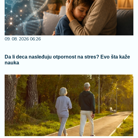
09. 08. 2026 06:26
Da li deca nasleđuju otpornost na stres? Evo šta kaže
nauka