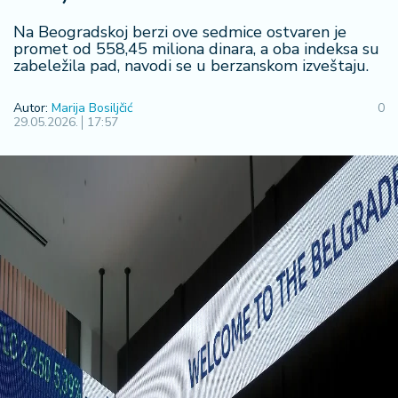
F
i
Na Beogradskoj berzi ove sedmice ostvaren je
n
promet od 558,45 miliona dinara, a oba indeksa su
a
zabeležila pad, navodi se u berzanskom izveštaju.
n
s
Autor:
Marija Bosiljčić
0
ij
29.05.2026.
17:57
e
i
B
e
r
z
a
E
x
p
o
2
0