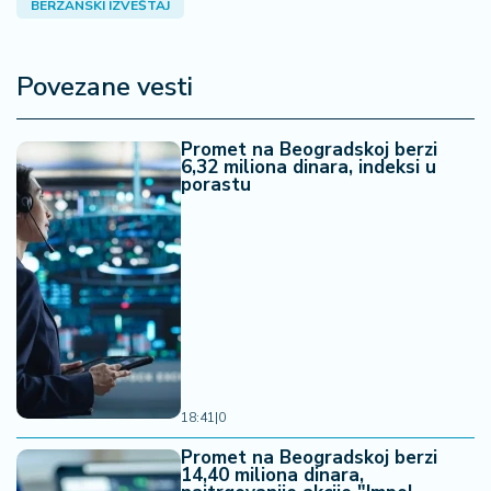
BERZANSKI IZVEŠTAJ
a
Povezane vesti
Promet na Beogradskoj berzi
6,32 miliona dinara, indeksi u
porastu
18:41
|
0
Promet na Beogradskoj berzi
14,40 miliona dinara,