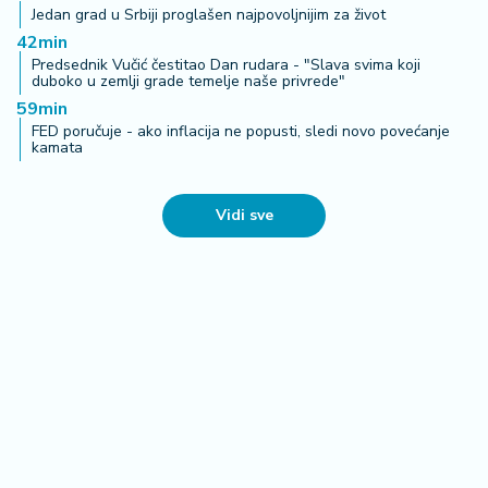
Jedan grad u Srbiji proglašen najpovoljnijim za život
42min
Predsednik Vučić čestitao Dan rudara - "Slava svima koji
duboko u zemlji grade temelje naše privrede"
59min
FED poručuje - ako inflacija ne popusti, sledi novo povećanje
kamata
Vidi sve