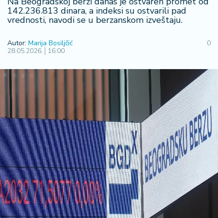
F
Na Beogradskoj berzi danas je ostvaren promet od
i
142.236.813 dinara, a indeksi su ostvarili pad
vrednosti, navodi se u berzanskom izveštaju.
n
a
n
Autor:
Marija Bosiljčić
0
28.05.2026.
16:00
s
ij
e
i
B
e
r
z
a
E
x
p
o
2
0