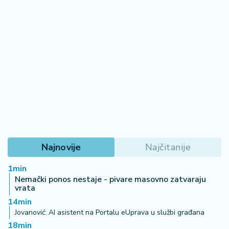
Najnovije
Najčitanije
1min
Nemački ponos nestaje - pivare masovno zatvaraju
vrata
14min
Jovanović: AI asistent na Portalu eUprava u službi građana
18min