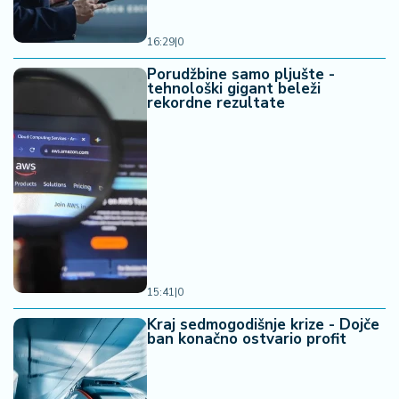
16:29
|
0
Porudžbine samo pljušte -
tehnološki gigant beleži
rekordne rezultate
15:41
|
0
Kraj sedmogodišnje krize - Dojče
ban konačno ostvario profit