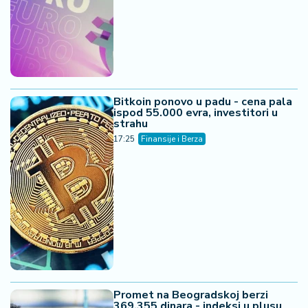
Bitkoin ponovo u padu - cena pala
ispod 55.000 evra, investitori u
strahu
17:25
Finansije i Berza
Promet na Beogradskoj berzi
369.355 dinara - indeksi u plusu