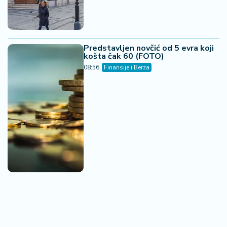
Predstavljen novčić od 5 evra koji
košta čak 60 (FOTO)
08:56
Finansije i Berza