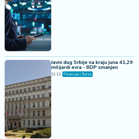
Javni dug Srbije na kraju juna 41,29
milijardi evra - BDP smanjen
11:12
Finansije i Berza