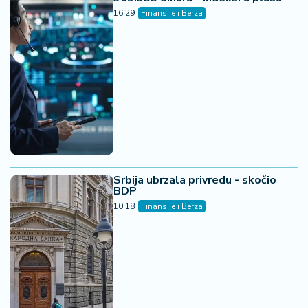
16:29
Finansije i Berza
Srbija ubrzala privredu - skočio
BDP
10:18
Finansije i Berza