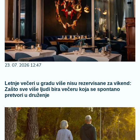
23. 07. 2026 12:47
Letnje večeri u gradu više nisu rezervisane za vikend:
Zašto sve više ljudi bira večeru koja se spontano
pretvori u druženje