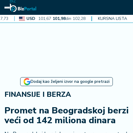
BIZ
USD
101,67
101,98
din
102,28
CAD
KURSNA LISTA
72,38
72,60
din
7
N
aj
n
o
vi
je
B
Dodaj kao željeni izvor na google pretrazi
iz
i
FINANSIJE I BERZA
n
f
Promet na Beogradskoj berzi
o
veći od 142 miliona dinara