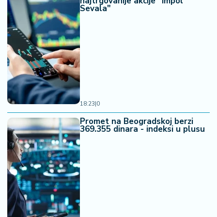
najtrgovanije akcije "Impol
Sevala"
18:23
|
0
Promet na Beogradskoj berzi
369.355 dinara - indeksi u plusu