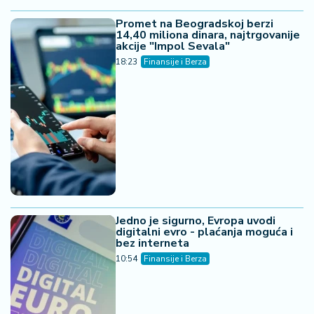
Promet na Beogradskoj berzi
14,40 miliona dinara, najtrgovanije
akcije "Impol Sevala"
18:23
Finansije i Berza
Jedno je sigurno, Evropa uvodi
digitalni evro - plaćanja moguća i
bez interneta
10:54
Finansije i Berza