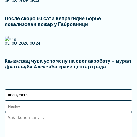
06. 08. 2026 06:40
После скоро 60 сати непрекидне борбе
локализован пожар у Габровници
05. 08. 2026 08:24
Књажевац чува успомену на свог акробату – мурал
Драгoљуба Алексића краси центар града