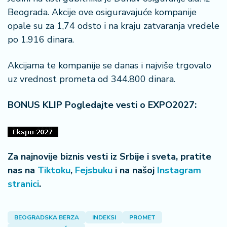
n
Beograda. Akcije ove osiguravajuće kompanije
i
opale su za 1,74 odsto i na kraju zatvaranja vredele
s
a
po 1.916 dinara.
n
i
Akcijama te kompanije se danas i najviše trgovalo
uz vrednost prometa od 344.800 dinara.
T
u
BONUS KLIP Pogledajte vesti o EXPO2027:
ri
z
a
m
Za najnovije biznis vesti iz Srbije i sveta, pratite
K
nas na
Tiktoku
,
Fejsbuku
i na našoj
Instagram
a
stranici
.
ri
j
e
BEOGRADSKA BERZA
INDEKSI
PROMET
r