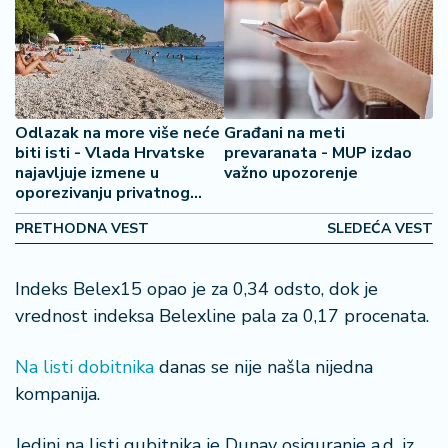
š
a
č
N
e
Odlazak na more više neće
Građani na meti
k
biti isti - Vlada Hrvatske
prevaranata - MUP izdao
r
najavljuje izmene u
važno upozorenje
e
oporezivanju privatnog
t
smeštaja
n
PRETHODNA VEST
SLEDEĆA VEST
i
n
Indeks Belex15 opao je za 0,34 odsto, dok je
e
vrednost indeksa Belexline pala za 0,17 procenata.
P
Na listi dobitnika
danas se nije našla nijedna
e
n
kompanija.
zi
o
Jedini na listi gubitnika je Dunav osiguranje a.d. iz