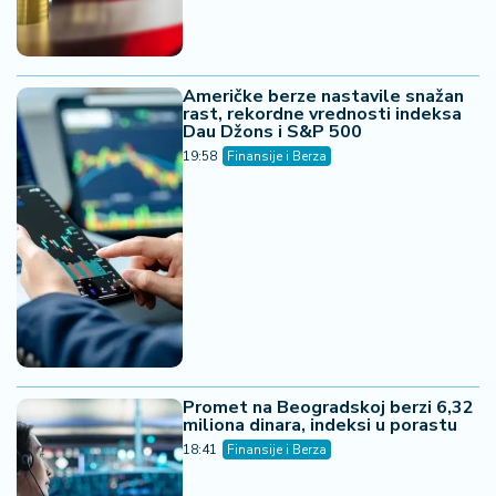
Američke berze nastavile snažan
rast, rekordne vrednosti indeksa
Dau Džons i S&P 500
19:58
Finansije i Berza
Promet na Beogradskoj berzi 6,32
miliona dinara, indeksi u porastu
18:41
Finansije i Berza