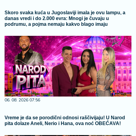
Skoro svaka kuća u Jugoslaviji imala je ovu lampu, a
danas vredi i do 2.000 evra: Mnogi je čuvaju u
podrumu, a pojma nemaju kakvo blago imaju
06. 08. 2026 07:56
Vreme je da se porodični odnosi raščivijaju! U Narod
pita dolaze Aneli, Nerio i Hana, ova noć OBEĆAVA!