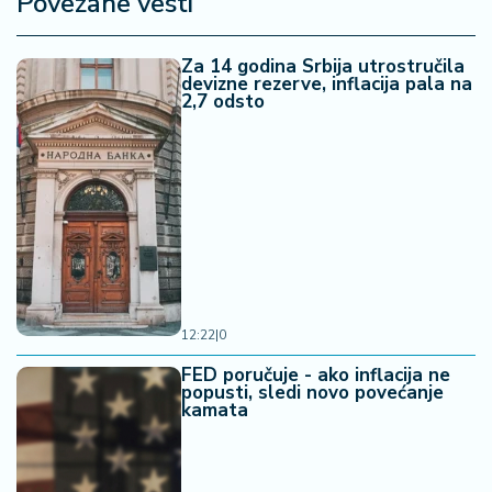
Povezane vesti
Za 14 godina Srbija utrostručila
devizne rezerve, inflacija pala na
2,7 odsto
12:22
|
0
FED poručuje - ako inflacija ne
popusti, sledi novo povećanje
kamata