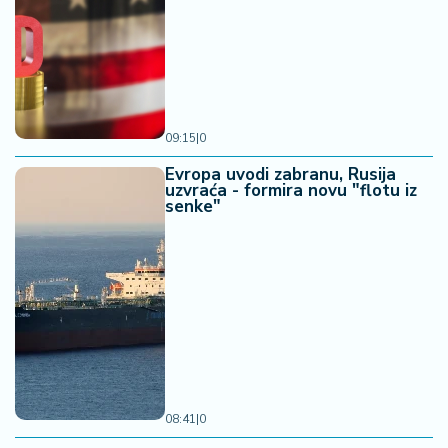
09:15
|
0
Evropa uvodi zabranu, Rusija
uzvraća - formira novu "flotu iz
senke"
08:41
|
0