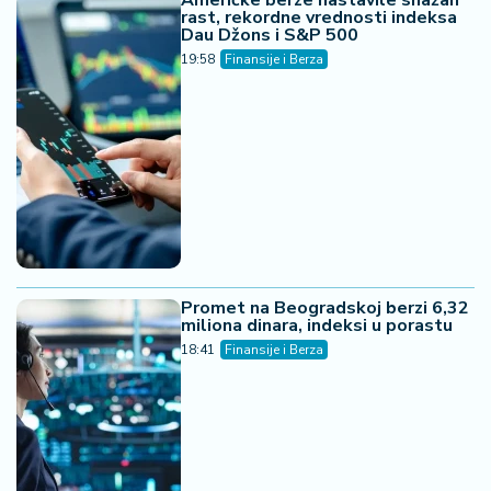
19:00
Finansije i Berza
Azijske berze u minusu -
tehnološke akcije pale nakon pada
Volstrita, japanski čipovi pod
pritiskom
16:01
Finansije i Berza