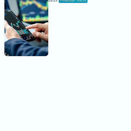
FED poručuje - ako inflacija ne
popusti, sledi novo povećanje
kamata
09:15
Finansije i Berza