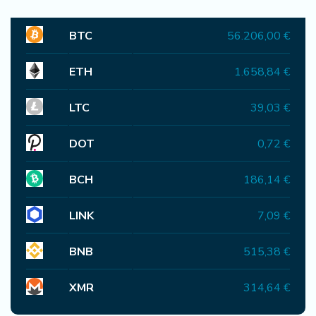
4H
Nisu IT stručnjaci, ni doktori - zanimanja koja donose ogromne
plate, ali malo ko ih bira
Vidi sve