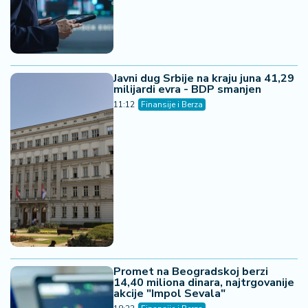
Beogradska berza prometovala
više od 5,22 miliona dinara -
indeksi u plusu
15:45
Finansije i Berza
Za 14 godina Srbija utrostručila
devizne rezerve, inflacija pala na
2,7 odsto
12:22
Finansije i Berza