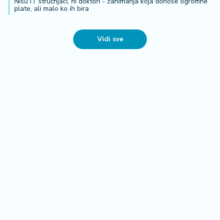
Javni dug Srbije na kraju juna 41,29
milijardi evra - BDP smanjen
11:12
Finansije i Berza
Promet na Beogradskoj berzi
14,40 miliona dinara, najtrgovanije
akcije "Impol Sevala"