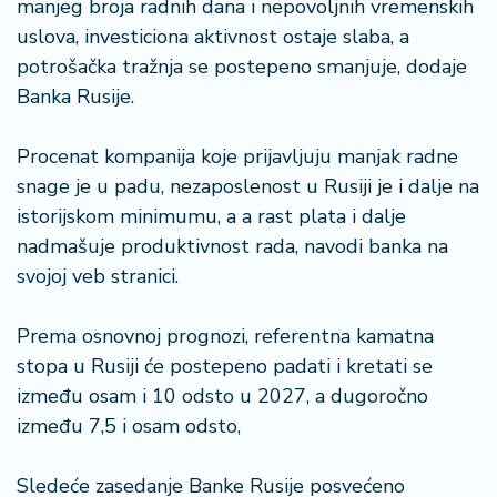
manjeg broja radnih dana i nepovoljnih vremenskih
a
uslova, investiciona aktivnost ostaje slaba, a
potrošačka tražnja se postepeno smanjuje, dodaje
Banka Rusije.
Procenat kompanija koje prijavljuju manjak radne
snage je u padu, nezaposlenost u Rusiji je i dalje na
istorijskom minimumu, a a rast plata i dalje
nadmašuje produktivnost rada, navodi banka na
svojoj veb stranici.
Prema osnovnoj prognozi, referentna kamatna
stopa u Rusiji će postepeno padati i kretati se
između osam i 10 odsto u 2027, a dugoročno
između 7,5 i osam odsto,
Sledeće zasedanje Banke Rusije posvećeno