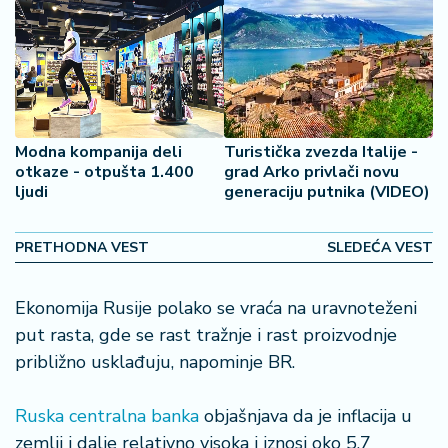
š
a
č
N
e
k
Modna kompanija deli
Turistička zvezda Italije -
r
otkaze - otpušta 1.400
grad Arko privlači novu
e
ljudi
generaciju putnika (VIDEO)
t
n
PRETHODNA VEST
SLEDEĆA VEST
i
n
e
Ekonomija Rusije polako se vraća na uravnoteženi
put rasta, gde se rast tražnje i rast proizvodnje
P
približno usklađuju, napominje BR.
e
n
zi
Ruska centralna banka
objašnjava da je inflacija u
o
zemlji i dalje relativno visoka i iznosi oko 5,7