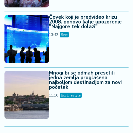
Kursna lista
EUR
117,02
117,37
117,72
USD
101,32
101,62
101,93
CAD
72,3
72,52
72,74
AUD
71,38
71,59
71,81
GBP
136,36
136,77
137,18
CHF
125,48
125,86
126,23