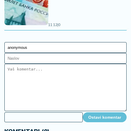
11:12
|
0
06. 08. 2026 07:02
После скоро 60 сати непрекидне борбе
локализован пожар у Габровници