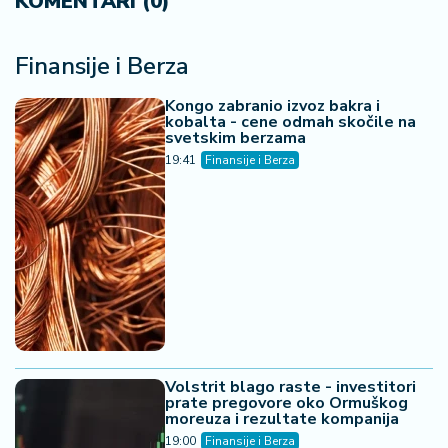
06. 08. 2026 19:25
Познат распоред Зоне "Исток": У првом колу
Јединство дочекује Хајдук Вељка, Танаско Рајић
гостује у Боговини