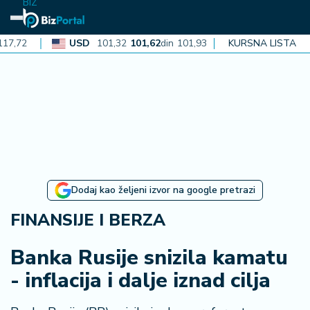
BIZ
2
USD
101,32
101,62
din
101,93
CAD
KURSNA LISTA
72,30
72,52
N
aj
n
o
vi
je
B
Dodaj kao željeni izvor na google pretrazi
iz
i
FINANSIJE I BERZA
n
f
Banka Rusije snizila kamatu
o
- inflacija i dalje iznad cilja