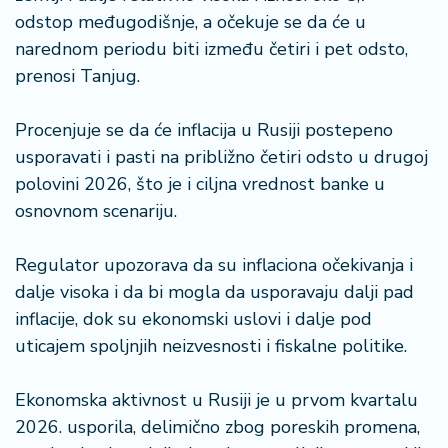
n
odstop međugodišnje, a očekuje se da će u
i
narednom periodu biti između četiri i pet odsto,
s
a
prenosi Tanjug.
n
i
Procenjuje se da će inflacija u Rusiji postepeno
usporavati i pasti na približno četiri odsto u drugoj
T
polovini 2026, što je i ciljna vrednost banke u
u
osnovnom scenariju.
ri
z
a
Regulator upozorava da su inflaciona očekivanja i
m
dalje visoka i da bi mogla da usporavaju dalji pad
inflacije, dok su ekonomski uslovi i dalje pod
K
uticajem spoljnjih neizvesnosti i fiskalne politike.
a
ri
j
Ekonomska aktivnost u Rusiji je u prvom kvartalu
e
2026. usporila, delimično zbog poreskih promena,
r