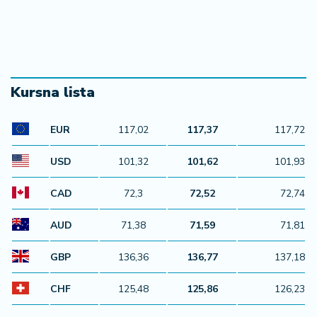
Najnovije
Najčitanije
3H
Najluksuzniji automobil na svetu krije detalj vredan
kao stan u Beogradu
3H
Kongo zabranio izvoz bakra i kobalta - cene odmah skočile na
svetskim berzama
3H
Više od dve i po godine ne plaćaju kiriju - vlasnica ne može da
ih iseli, dug premašio 400.000 dolara
4H
Volstrit blago raste - investitori prate pregovore oko Ormuškog
moreuza i rezultate kompanija