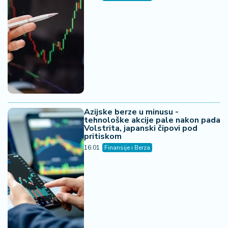
06. 08. 2026 09:00
Ћировић: Низак водостај је оптерећење за систем,
вода да се рационално користи