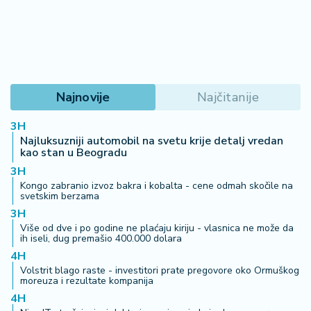
Američke berze nastavile snažan
rast, rekordne vrednosti indeksa
Dau Džons i S&P 500
19:58
Finansije i Berza
Promet na Beogradskoj berzi 6,32
miliona dinara, indeksi u porastu
18:41
Finansije i Berza