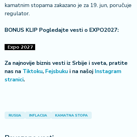
kamatnim stopama zakazano je za 19. jun, poručuje
regulator.
BONUS KLIP Pogledajte vesti o EXPO2027:
Za najnovije biznis vesti iz Srbije i sveta, pratite
nas na
Tiktoku
,
Fejsbuku
i na našoj
Instagram
stranici
.
RUSIJA
INFLACIJA
KAMATNA STOPA