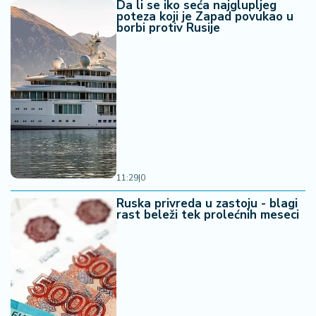
Da li se iko seća najglupljeg
poteza koji je Zapad povukao u
borbi protiv Rusije
11:29
|
0
Ruska privreda u zastoju - blagi
rast beleži tek prolećnih meseci