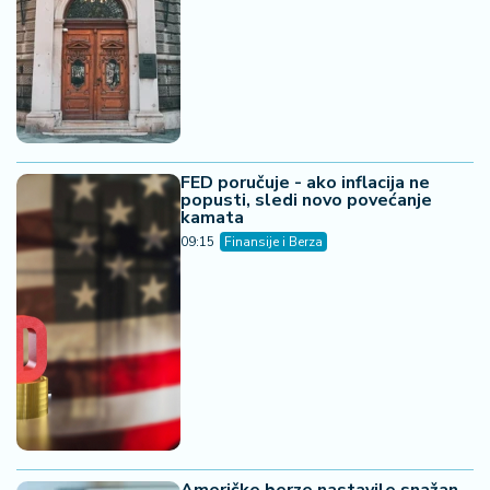
KOMENTARI (0)
Finansije i Berza
Kongo zabranio izvoz bakra i
kobalta - cene odmah skočile na
svetskim berzama
19:41
Finansije i Berza
Volstrit blago raste - investitori
prate pregovore oko Ormuškog
moreuza i rezultate kompanija