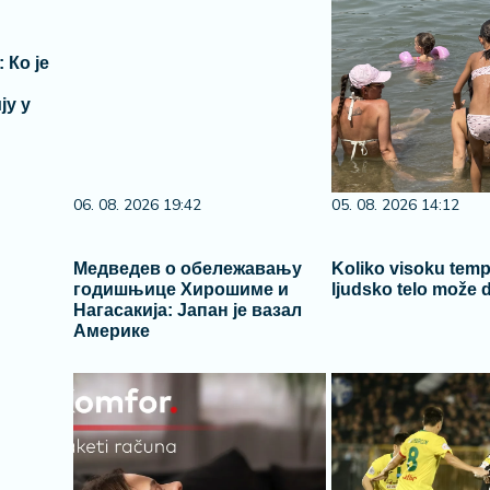
 Ко је
ју у
06. 08. 2026 19:42
05. 08. 2026 14:12
Медведев о обележавању
Koliko visoku temp
годишњице Хирошиме и
ljudsko telo može d
Нагасакија: Јапан је вазал
Америке