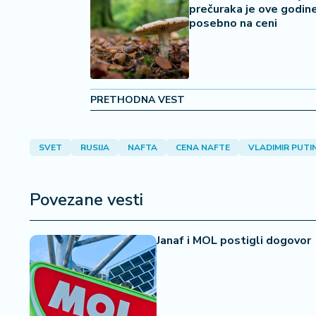
2
prečuraka je ove godin
7
posebno na ceni
B
iz
L
PRETHODNA VEST
if
e
s
t
SVET
RUSIJA
NAFTA
CENA NAFTE
VLADIMIR PUTI
y
l
e
Povezane vesti
P
Janaf i MOL postigli dogovor
o
t
r
o
š