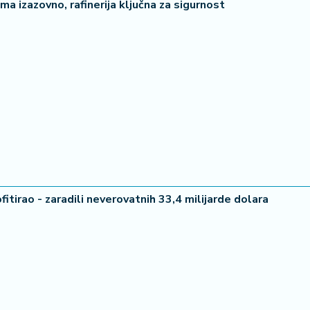
a izazovno, rafinerija ključna za sigurnost
34 °C
36 °
Loznica
Beogr
tirao - zaradili neverovatnih 33,4 milijarde dolara