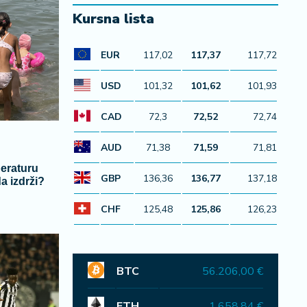
Kursna lista
EUR
117,02
117,37
117,72
USD
101,32
101,62
101,93
CAD
72,3
72,52
72,74
AUD
71,38
71,59
71,81
eraturu
GBP
136,36
136,77
137,18
a izdrži?
CHF
125,48
125,86
126,23
BTC
56.206,00 €
ETH
1.658,84 €