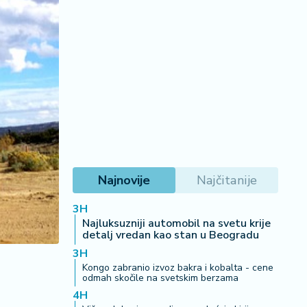
Najnovije
Najčitanije
3H
Najluksuzniji automobil na svetu krije
detalj vredan kao stan u Beogradu
3H
Kongo zabranio izvoz bakra i kobalta - cene
odmah skočile na svetskim berzama
4H