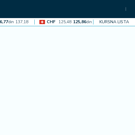
din
137,18
CHF
125,48
125,86
din
126,23
KURSNA LISTA
EUR
117