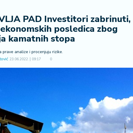
A PAD Investitori zabrinuti,
h ekonomskih posledica zbog
ja kamatnih stopa
prave analize i procenjuju rizike.
tović
23.06.2022.
09:17
0