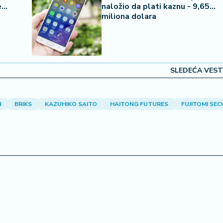
e
naložio da plati kaznu - 9,65
miliona dolara
SLEDEĆA VEST
N
BRIKS
KAZUHIKO SAITO
HAITONG FUTURES
FUJITOMI SEC