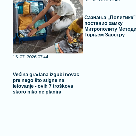
Сазнања „Политике”:
поставио замку
Митрополиту Методи
Горњем Заостру
15. 07. 2026 07:44
Većina građana izgubi novac
pre nego što stigne na
letovanje - ovih 7 troškova
skoro niko ne planira