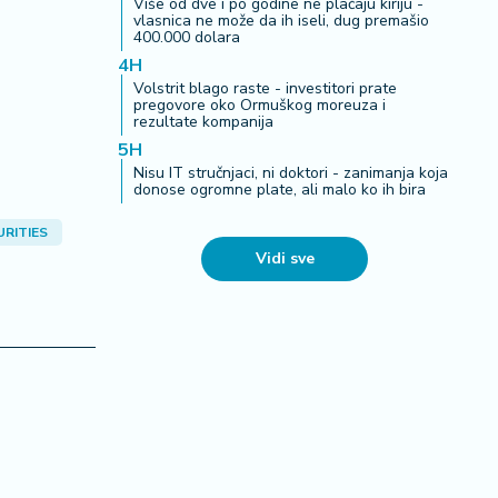
Više od dve i po godine ne plaćaju kiriju -
vlasnica ne može da ih iseli, dug premašio
400.000 dolara
4H
Volstrit blago raste - investitori prate
pregovore oko Ormuškog moreuza i
rezultate kompanija
5H
Nisu IT stručnjaci, ni doktori - zanimanja koja
donose ogromne plate, ali malo ko ih bira
URITIES
Vidi sve