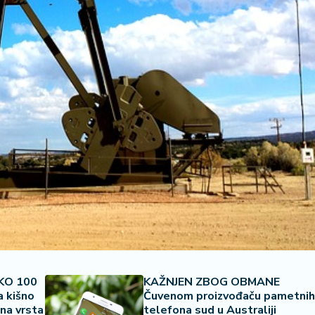
KO 100
KAŽNJEN ZBOG OBMANE
a kišno
Čuvenom proizvođaču pametnih
dna vrsta
telefona sud u Australiji