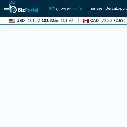
BIZ
Najnovije
Finansije i Berza
Expo 
Biz info
USD
101,32
101,62
din
101,93
CAD
72,30
72,52
din
72
N
aj
n
o
vi
je
B
i
z
i
n
f
o