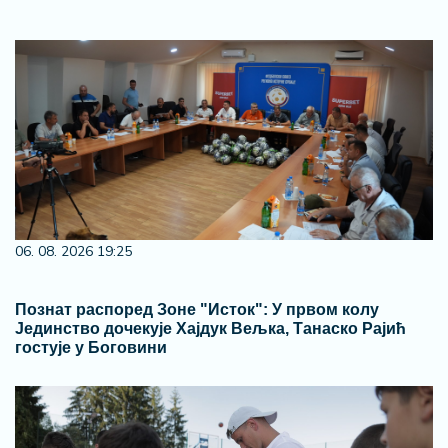
06. 08. 2026 19:25
Познат распоред Зоне "Исток": У првом колу
Јединство дочекује Хајдук Вељка, Танаско Рајић
гостује у Боговини