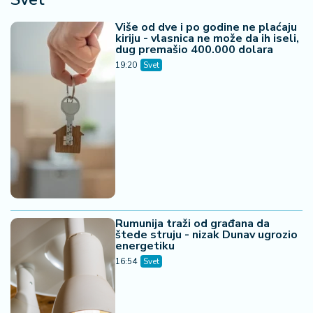
Više od dve i po godine ne plaćaju
kiriju - vlasnica ne može da ih iseli,
dug premašio 400.000 dolara
19:20
Svet
Rumunija traži od građana da
štede struju - nizak Dunav ugrozio
energetiku
16:54
Svet