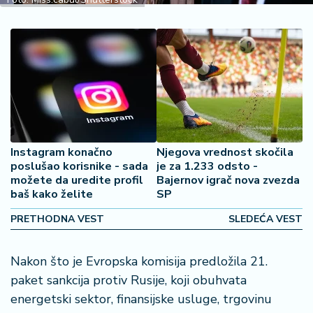
2
7
B
iz
L
if
e
s
Instagram konačno
Njegova vrednost skočila
t
poslušao korisnike - sada
je za 1.233 odsto -
y
možete da uredite profil
Bajernov igrač nova zvezda
l
baš kako želite
SP
e
PRETHODNA VEST
SLEDEĆA VEST
P
o
Nakon što je Evropska komisija predložila 21.
t
paket sankcija protiv Rusije, koji obuhvata
r
o
energetski sektor, finansijske usluge, trgovinu