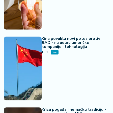
Kina povukla novi potez protiv
SAD - na udaru američke
kompanije i tehnologija
16:35
Svet
Kriza pogađa i nemačku tradiciju -