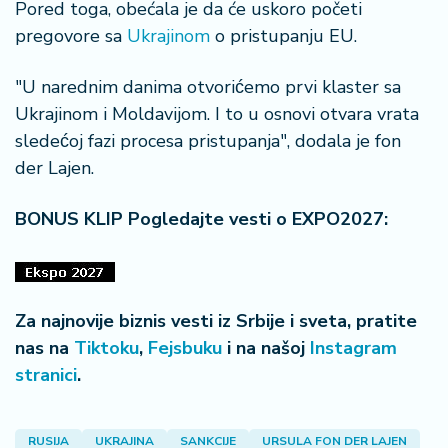
n
Pored toga, obećala je da će uskoro početi
i
pregovore sa
Ukrajinom
o pristupanju EU.
s
a
"U narednim danima otvorićemo prvi klaster sa
n
Ukrajinom i Moldavijom. I to u osnovi otvara vrata
i
sledećoj fazi procesa pristupanja", dodala je fon
der Lajen.
T
u
ri
BONUS KLIP Pogledajte vesti o EXPO2027:
z
a
m
Za najnovije biznis vesti iz Srbije i sveta, pratite
K
nas na
Tiktoku
,
Fejsbuku
i na našoj
Instagram
a
ri
stranici
.
j
e
r
RUSIJA
UKRAJINA
SANKCIJE
URSULA FON DER LAJEN