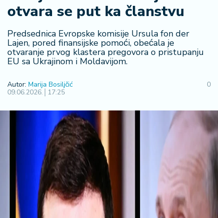
otvara se put ka članstvu
R
e
g
Predsednica Evropske komisije Ursula fon der
i
Lajen, pored finansijske pomoći, obećala je
otvaranje prvog klastera pregovora o pristupanju
o
EU sa Ukrajinom i Moldavijom.
n
Autor:
Marija Bosiljčić
0
S
09.06.2026.
17:25
r
b
ij
a
S
v
e
t
F