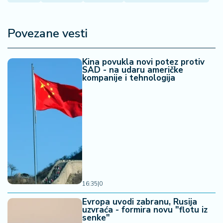
a
Povezane vesti
Kina povukla novi potez protiv
SAD - na udaru američke
kompanije i tehnologija
16:35
|
0
Evropa uvodi zabranu, Rusija
uzvraća - formira novu "flotu iz
senke"