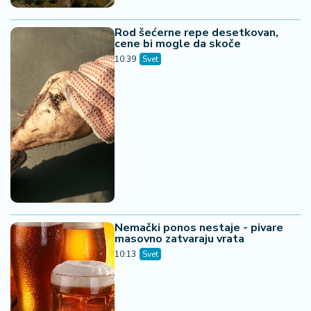
Rod šećerne repe desetkovan,
cene bi mogle da skoče
10:39
Svet
Nemački ponos nestaje - pivare
masovno zatvaraju vrata
10:13
Svet