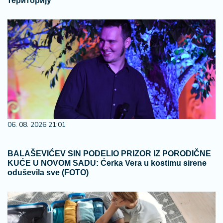
територију
06. 08. 2026 21:01
BALAŠEVIĆEV SIN PODELIO PRIZOR IZ PORODIČNE
KUĆE U NOVOM SADU: Ćerka Vera u kostimu sirene
oduševila sve (FOTO)