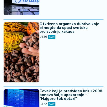
Otkriveno organsko đubrivo koje
bi moglo da spasi svetsku
proizvodnju kakaoa
14:36
Svet
Čovek koji je predvideo krizu 2008.
ponovo šalje upozorenje -
"Najgore tek dolazi"
13:42
Svet