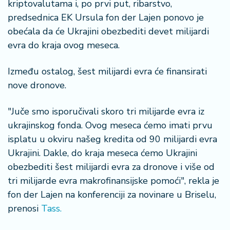
š
kriptovalutama i, po prvi put, ribarstvo,
a
predsednica EK Ursula fon der Lajen ponovo je
č
obećala da će Ukrajini obezbediti devet milijardi
evra do kraja ovog meseca.
N
e
Između ostalog, šest milijardi evra će finansirati
k
r
nove dronove.
e
t
"Juče smo isporučivali skoro tri milijarde evra iz
n
ukrajinskog fonda. Ovog meseca ćemo imati prvu
i
isplatu u okviru našeg kredita od 90 milijardi evra
n
e
Ukrajini. Dakle, do kraja meseca ćemo Ukrajini
obezbediti šest milijardi evra za dronove i više od
P
tri milijarde evra makrofinansijske pomoći", rekla je
e
fon der Lajen na konferenciji za novinare u Briselu,
n
prenosi
Tass.
zi
o