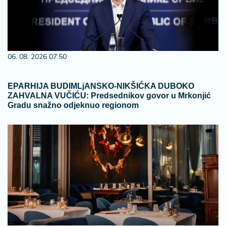
06. 08. 2026 07:50
EPARHIJA BUDIMLjANSKO-NIKŠIĆKA DUBOKO
ZAHVALNA VUČIĆU: Predsednikov govor u Mrkonjić
Gradu snažno odjeknuo regionom