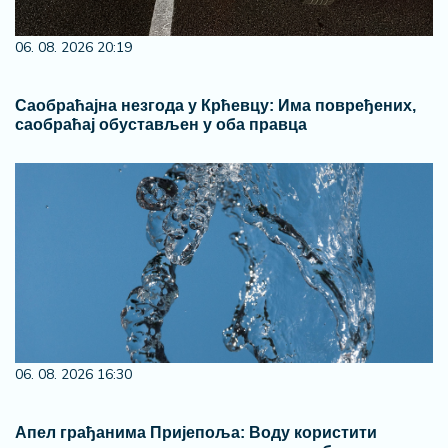
06. 08. 2026 20:19
Саобраћајна незгода у Крћевцу: Има повређених,
саобраћај обустављен у оба правца
06. 08. 2026 16:30
Апел грађанима Пријепоља: Воду користити