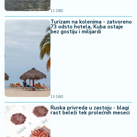
11:29
|
0
Turizam na kolenima - zatvoreno
73 odsto hotela, Kuba ostaje
bez gostiju i milijardi
13:16
|
0
Ruska privreda u zastoju - blagi
rast beleži tek prolećnih meseci