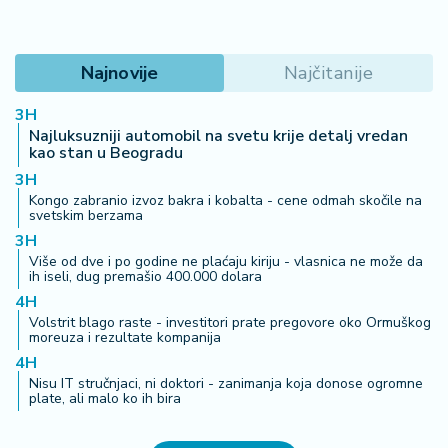
Najnovije
Najčitanije
3H
Najluksuzniji automobil na svetu krije detalj vredan
kao stan u Beogradu
3H
Kongo zabranio izvoz bakra i kobalta - cene odmah skočile na
svetskim berzama
3H
Više od dve i po godine ne plaćaju kiriju - vlasnica ne može da
ih iseli, dug premašio 400.000 dolara
4H
Volstrit blago raste - investitori prate pregovore oko Ormuškog
moreuza i rezultate kompanija
4H
Nisu IT stručnjaci, ni doktori - zanimanja koja donose ogromne
plate, ali malo ko ih bira