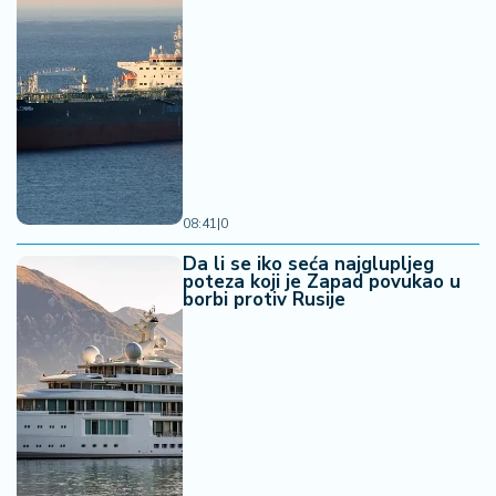
08:41
|
0
Da li se iko seća najglupljeg
poteza koji je Zapad povukao u
borbi protiv Rusije