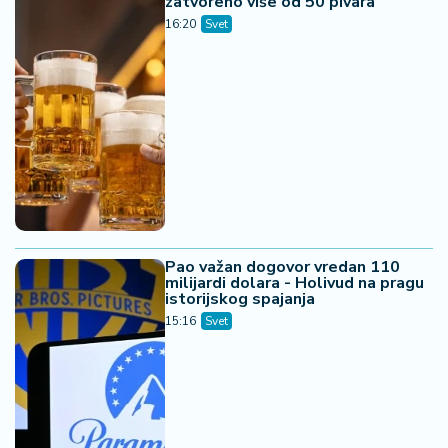
zatvoreno više od 50 pivara
16:20
Svet
Pao važan dogovor vredan 110
milijardi dolara - Holivud na pragu
istorijskog spajanja
15:16
Svet