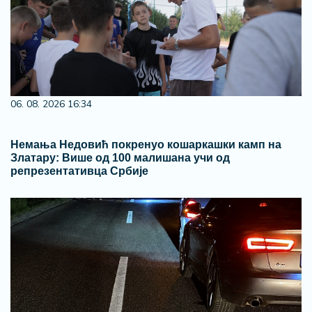
06. 08. 2026 16:34
Немања Недовић покренуо кошаркашки камп на
Златару: Више од 100 малишана учи од
репрезентативца Србије