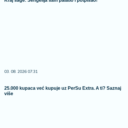
Kraj sage: Šengelija sam palatio i potpisao!
03. 08. 2026 07:31
25.000 kupaca već kupuje uz PerSu Extra. A ti? Saznaj
više