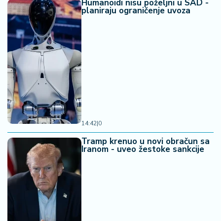
Humanoidi nisu poželjni u SAD -
planiraju ograničenje uvoza
14:42
|
0
Tramp krenuo u novi obračun sa
Iranom - uveo žestoke sankcije