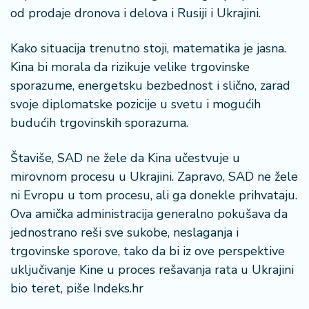
od prodaje dronova i delova i Rusiji i Ukrajini.
Kako situacija trenutno stoji, matematika je jasna.
Kina bi morala da rizikuje velike trgovinske
sporazume, energetsku bezbednost i slično, zarad
svoje diplomatske pozicije u svetu i mogućih
budućih trgovinskih sporazuma.
Štaviše, SAD ne žele da Kina učestvuje u
mirovnom procesu u Ukrajini. Zapravo, SAD ne žele
ni Evropu u tom procesu, ali ga donekle prihvataju.
Ova amička administracija generalno pokušava da
jednostrano reši sve sukobe, neslaganja i
trgovinske sporove, tako da bi iz ove perspektive
uključivanje Kine u proces rešavanja rata u Ukrajini
bio teret, piše Indeks.hr