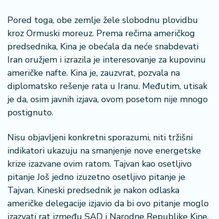
š
a
Pored toga, obe zemlje žele slobodnu plovidbu
č
kroz Ormuski moreuz. Prema rečima američkog
predsednika, Kina je obećala da neće snabdevati
N
e
Iran oružjem i izrazila je interesovanje za kupovinu
k
američke nafte. Kina je, zauzvrat, pozvala na
r
diplomatsko rešenje rata u Iranu. Međutim, utisak
e
je da, osim javnih izjava, ovom posetom nije mnogo
t
n
postignuto.
i
n
Nisu objavljeni konkretni sporazumi, niti tržišni
e
indikatori ukazuju na smanjenje nove energetske
krize izazvane ovim ratom. Tajvan kao osetljivo
P
pitanje Još jedno izuzetno osetljivo pitanje je
e
Tajvan. Kineski predsednik je nakon odlaska
n
zi
američke delegacije izjavio da bi ovo pitanje moglo
o
izazvati rat između SAD i Narodne Republike Kine.