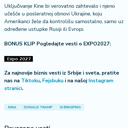
Uključivanje Kine bi verovatno zahtevalo i njeno
učešće u posleratnoj obnovi Ukrajine, koju
Amerikanci žele da kontrolišu samostalno, samo uz
određene ustupke Rusiji ili Evropi.
BONUS KLIP Pogledajte vesti o EXPO2027:
Za najnovije biznis vesti iz Srbije i sveta, pratite
nas na
Tiktoku
,
Fejsbuku
i na našoj
Instagram
stranici
.
KINA
DONALD TRAMP
SI ĐINGPING