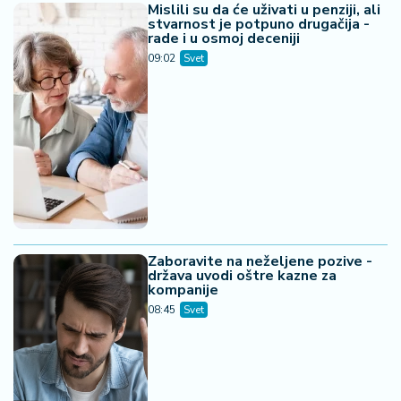
Mislili su da će uživati u penziji, ali
stvarnost je potpuno drugačija -
rade i u osmoj deceniji
09:02
Svet
Zaboravite na neželjene pozive -
država uvodi oštre kazne za
kompanije
08:45
Svet