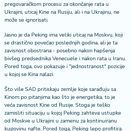
a
pregovaračkom procesu za okončanje rata u
Ukrajini, uticaj Kine na Rusiju, ali i na Ukrajinu, ne
može se ignorisati.
Jasno je da Peking ima veliki uticaj na Moskvu, koji
se drastično povećao poslednjih godina, ali je ta
zavisnost obostrana - posebno nakon hapšenja
bivšeg predsednika Venecuele i nakon rata u Iranu.
Pored toga, ovo pokazuje i "jednostranost" pozicije
u kojoj se Kina nalazi.
Što više SAD pritiskaju zemlje koje sarađuju sa
Kinom po pitanjima kao što je energetika, to je
veća zavisnost Kine od Rusije. Stoga je teško
zamisliti situaciju u kojoj Peking zahteva ustupke
od Moskve u Ukrajini u zamenu za kontinuiranu
kupovinu nafte. Pored toga, Peking lepo profitira