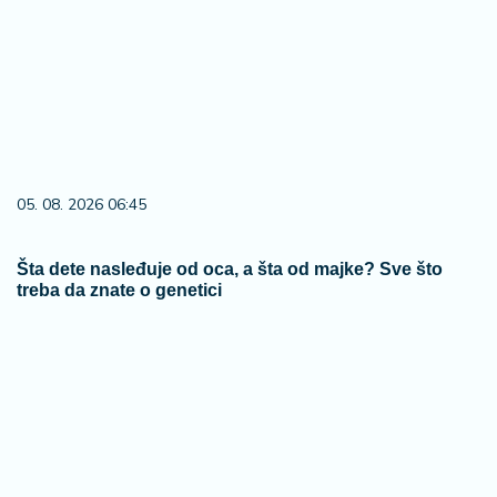
05. 08. 2026 06:45
Šta dete nasleđuje od oca, a šta od majke? Sve što
treba da znate o genetici