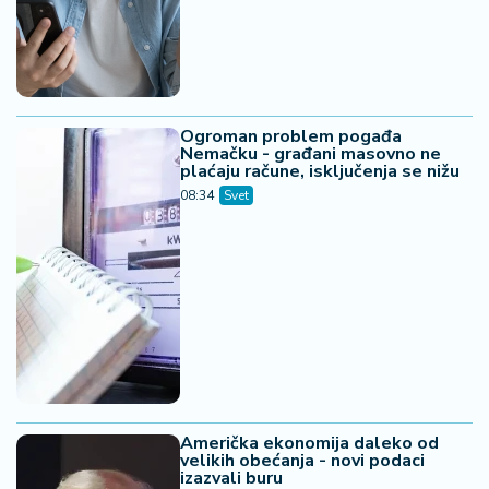
Ogroman problem pogađa
Nemačku - građani masovno ne
plaćaju račune, isključenja se nižu
08:34
Svet
Američka ekonomija daleko od
velikih obećanja - novi podaci
izazvali buru