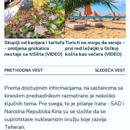
2
7
B
iz
L
Skuplji od kavijara i tartufa
Turisti ne mogu da veruju -
if
- omiljena grickalica
prvi red ležaljki u Grčkoj
e
nestaje sa tržišta (VIDEO)
košta kao večera (VIDEO)
s
t
y
PRETHODNA VEST
SLEDEĆA VEST
l
e
Prema dostupnim informacijama, na sastancima sa
kineskim predsednikom razmatrano je nekoliko
P
ključnih tema. Pre svega, to je pitanje Irana - SAD i
o
t
Narodna Republika Kina su se složile da se
r
suprotstave nuklearnom oružju koje razvija
o
Teheran.