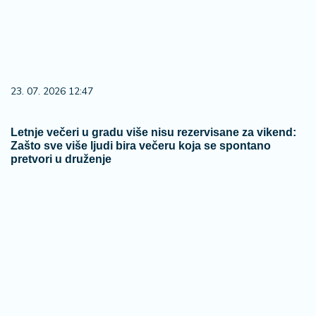
23. 07. 2026 12:47
Letnje večeri u gradu više nisu rezervisane za vikend:
Zašto sve više ljudi bira večeru koja se spontano
pretvori u druženje