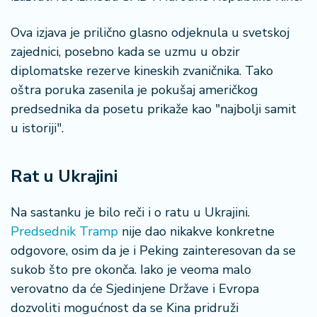
n
i
Ova izjava je prilično glasno odjeknula u svetskoj
s
zajednici, posebno kada se uzmu u obzir
a
n
diplomatske rezerve kineskih zvaničnika. Tako
i
oštra poruka zasenila je pokušaj američkog
predsednika da posetu prikaže kao "najbolji samit
T
u istoriji".
u
ri
z
Rat u Ukrajini
a
m
Na sastanku je bilo reči i o ratu u Ukrajini.
Predsednik Tramp
nije dao nikakve konkretne
K
a
odgovore, osim da je i Peking zainteresovan da se
ri
sukob što pre okonča. Iako je veoma malo
j
verovatno da će Sjedinjene Države i Evropa
e
dozvoliti mogućnost da se Kina pridruži
r