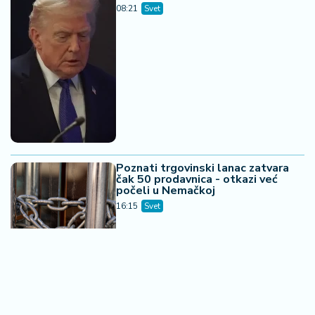
08:21
Svet
Poznati trgovinski lanac zatvara
čak 50 prodavnica - otkazi već
počeli u Nemačkoj
16:15
Svet