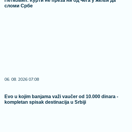
Петковић: Курти не преза ни од чега у жељи да
сломи Србе
06. 08. 2026 07:08
Evo u kojim banjama važi vaučer od 10.000 dinara -
kompletan spisak destinacija u Srbiji