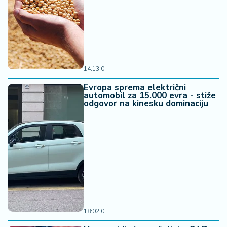
14:13
|
0
Evropa sprema električni
automobil za 15.000 evra - stiže
odgovor na kinesku dominaciju
18:02
|
0