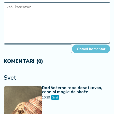
Ostavi komentar
KOMENTARI (0)
Svet
Rod šećerne repe desetkovan,
cene bi mogle da skoče
10:39
Svet