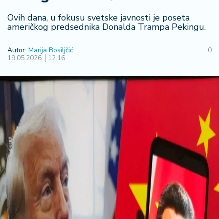
R
Ovih dana, u fokusu svetske javnosti je poseta
e
američkog predsednika Donalda Trampa Pekingu.
g
i
Autor:
Marija Bosiljčić
0
o
19.05.2026.
12:16
n
S
r
b
ij
a
S
v
e
t
F