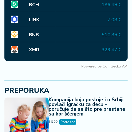
BCH
186,49 €
LINK
7,08 €
BNB
510,89 €
XMR
329,47 €
Powered by
CoinGecko API
PREPORUKA
Kompanija koja posluje i u Srbiji
povlači igračku za decu -
poručuje da se što pre prestane
sa korišćenjem
16:22
Potrošač