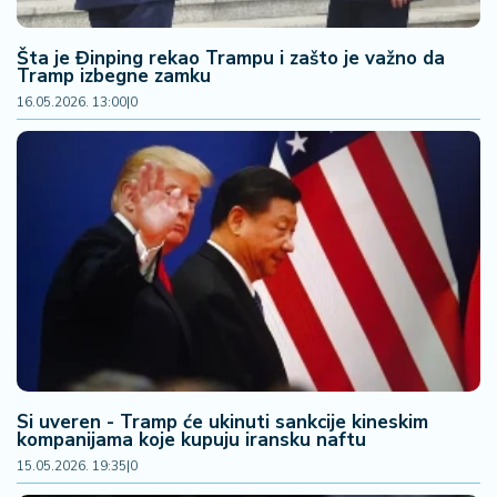
2
7
Šta je Đinping rekao Trampu i zašto je važno da
Tramp izbegne zamku
B
16.05.2026. 13:00
|
0
iz
L
if
e
s
t
y
l
e
P
o
Si uveren - Tramp će ukinuti sankcije kineskim
t
kompanijama koje kupuju iransku naftu
r
15.05.2026. 19:35
|
0
o