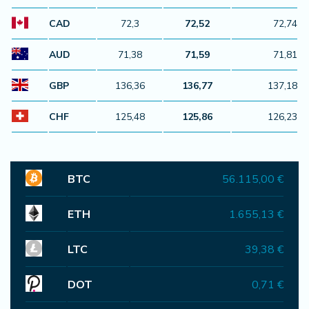
CAD
72,3
72,52
72,74
AUD
71,38
71,59
71,81
GBP
136,36
136,77
137,18
CHF
125,48
125,86
126,23
BTC
56.115,00 €
ETH
1.655,13 €
LTC
39,38 €
DOT
0,71 €