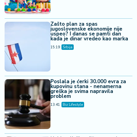
Zašto plan za spas
jugoslovenske ekonomije nije
uspeo? I danas se pamti dan
kada je dinar vredeo kao marka
15:19
Srbija
Poslala je ćerki 30.000 evra za
kupovinu stana - nenamerna
greška je svima napravila
problem
13:41
Biz Lifestyle