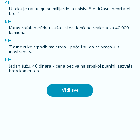
4H
U toku je rat, u igri su milijarde, a usisivač je državni neprijatelj
broj 1
5H
Katastrofalan efekat suša - sledi lančana reakcija za 40.000
kamiona
5H
Zlatne ruke srpskih majstora - počeli su da se vraćaju iz
inostranstva
6H
Jedan žužu, 40 dinara - cena peciva na srpskoj planini izazvala
brdo komentara
Vidi sve