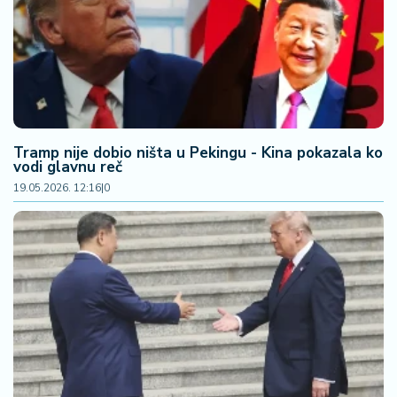
F
i
n
a
n
si
j
e
Tramp nije dobio ništa u Pekingu - Kina pokazala ko
i
vodi glavnu reč
B
19.05.2026. 12:16
|
0
e
r
z
a
E
x
p
o
2
0