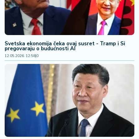
n
i
s
a
n
i
Svetska ekonomija čeka ovaj susret - Tramp i Si
pregovaraju o budućnosti AI
T
12.05.2026. 12:58
|
0
u
ri
z
a
m
K
a
ri
j
e
r