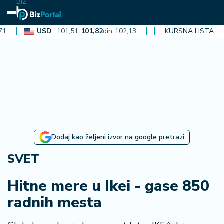
BIZ
USD
101,51
101,82
din
102,13
CAD
72,40
KURSNA LISTA
72,62
din
72,84
N
aj
n
o
vi
je
B
Dodaj kao željeni izvor na google pretrazi
i
z
SVET
i
n
Hitne mere u Ikei - gase 850
f
radnih mesta
o