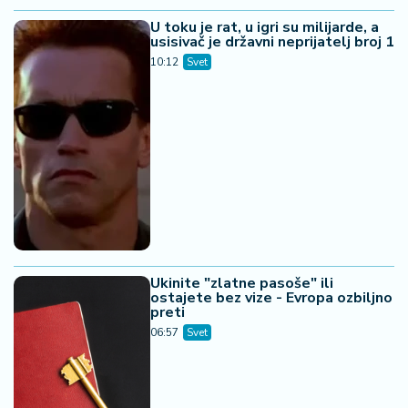
U toku je rat, u igri su milijarde, a
usisivač je državni neprijatelj broj 1
10:12
Svet
Ukinite "zlatne pasoše" ili
ostajete bez vize - Evropa ozbiljno
preti
06:57
Svet