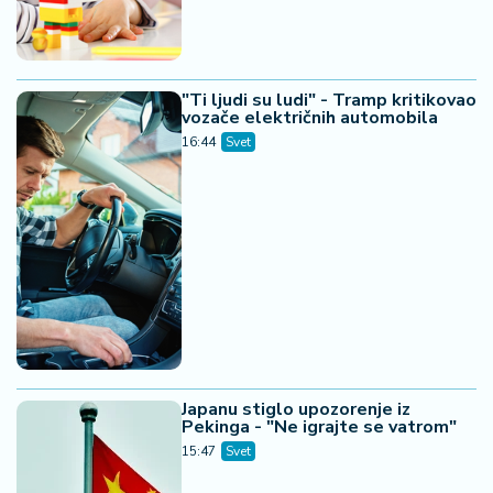
"Ti ljudi su ludi" - Tramp kritikovao
vozače električnih automobila
16:44
Svet
Japanu stiglo upozorenje iz
Pekinga - "Ne igrajte se vatrom"
15:47
Svet