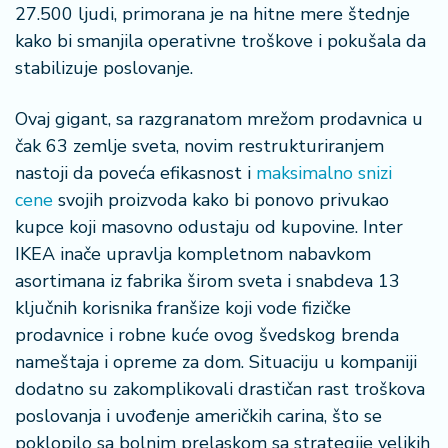
š
27.500 ljudi, primorana je na hitne mere štednje
a
kako bi smanjila operativne troškove i pokušala da
č
stabilizuje poslovanje.
N
e
Ovaj gigant, sa razgranatom mrežom prodavnica u
k
čak 63 zemlje sveta, novim restrukturiranjem
r
nastoji da poveća efikasnost i
maksimalno snizi
e
cene
svojih proizvoda kako bi ponovo privukao
t
kupce koji masovno odustaju od kupovine. Inter
n
i
IKEA inače upravlja kompletnom nabavkom
n
asortimana iz fabrika širom sveta i snabdeva 13
e
ključnih korisnika franšize koji vode fizičke
prodavnice i robne kuće ovog švedskog brenda
P
nameštaja i opreme za dom. Situaciju u kompaniji
e
dodatno su zakomplikovali drastičan rast troškova
n
zi
poslovanja i uvođenje američkih carina, što se
o
poklopilo sa bolnim prelaskom sa strategije velikih