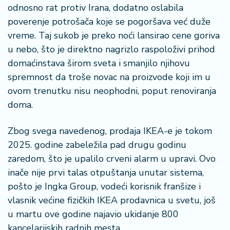
a
odnosno rat protiv Irana, dodatno oslabila
poverenje potrošača koje se pogoršava već duže
vreme. Taj sukob je preko noći lansirao cene goriva
u nebo, što je direktno nagrizlo raspoloživi prihod
domaćinstava širom sveta i smanjilo njihovu
spremnost da troše novac na proizvode koji im u
ovom trenutku nisu neophodni, poput renoviranja
doma.
Zbog svega navedenog, prodaja IKEA-e je tokom
2025. godine zabeležila pad drugu godinu
zaredom, što je upalilo crveni alarm u upravi. Ovo
inače nije prvi talas otpuštanja unutar sistema,
pošto je Ingka Group, vodeći korisnik franšize i
vlasnik većine fizičkih IKEA prodavnica u svetu, još
u martu ove godine najavio ukidanje 800
kancelarijskih radnih mesta.