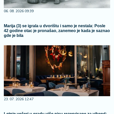
06. 08. 2026 09:39
Marija (3) se igrala u dvorištu i samo je nestala: Posle
42 godine otac je pronašao, zanemeo je kada je saznao
gde je bila
23. 07. 2026 12:47
Letnje večeri u gradu više nisu rezervisane za vikend: