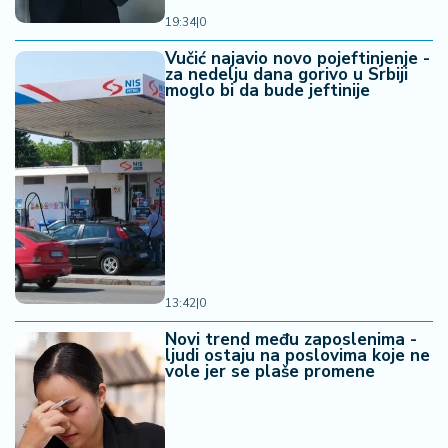
19:34
|
0
Vučić najavio novo pojeftinjenje -
za nedelju dana gorivo u Srbiji
moglo bi da bude jeftinije
13:42
|
0
Novi trend među zaposlenima -
ljudi ostaju na poslovima koje ne
vole jer se plaše promene