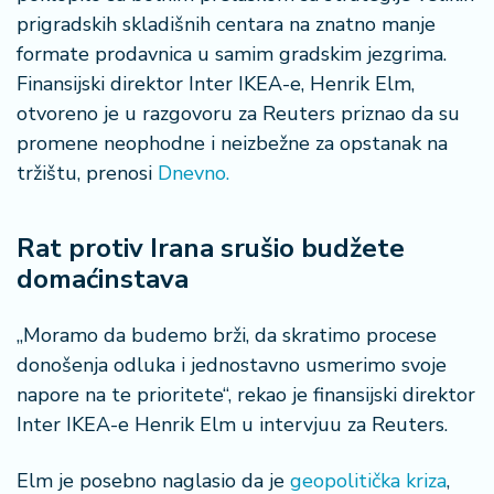
n
prigradskih skladišnih centara na znatno manje
i
formate prodavnica u samim gradskim jezgrima.
s
a
Finansijski direktor Inter IKEA-e, Henrik Elm,
n
otvoreno je u razgovoru za Reuters priznao da su
i
promene neophodne i neizbežne za opstanak na
tržištu, prenosi
Dnevno.
T
u
ri
Rat protiv Irana srušio budžete
z
domaćinstava
a
m
„Moramo da budemo brži, da skratimo procese
K
donošenja odluka i jednostavno usmerimo svoje
a
napore na te prioritete“, rekao je finansijski direktor
ri
Inter IKEA-e Henrik Elm u intervjuu za Reuters.
j
e
Elm je posebno naglasio da je
geopolitička kriza
,
r