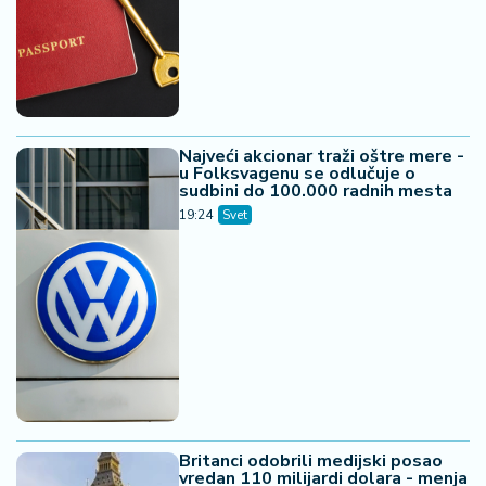
Najveći akcionar traži oštre mere -
u Folksvagenu se odlučuje o
sudbini do 100.000 radnih mesta
19:24
Svet
Britanci odobrili medijski posao
vredan 110 milijardi dolara - menja