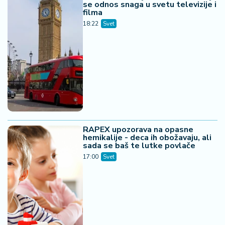
se odnos snaga u svetu televizije i
filma
18:22
Svet
RAPEX upozorava na opasne
hemikalije - deca ih obožavaju, ali
sada se baš te lutke povlače
17:00
Svet