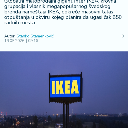
Globalni maloprodajni gigant Inter IKEA, krovna
R
grupacija i vlasnik megapopularnog švedskog
brenda nameštaja IKEA, pokreće masovni talas
e
otpuštanja u okviru kojeg planira da ugasi čak 850
g
radnih mesta.
i
o
Autor:
Stanko Stamenković
0
n
19.05.2026.
09:16
S
r
b
ij
a
S
v
e
t
F