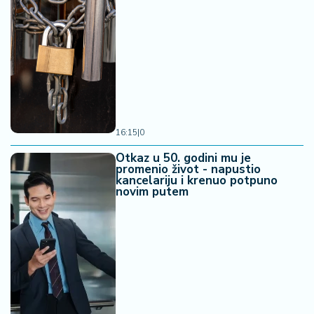
16:15
|
0
Otkaz u 50. godini mu je
promenio život - napustio
kancelariju i krenuo potpuno
novim putem