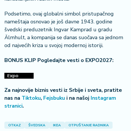
Podsetimo, ovaj globalni simbol pristupačnog
nameštaja osnovao je još davne 1943. godine
švedski preduzetnik Ingvar Kamprad u gradu
Älmhult, a kompanija se danas suočava sa jednom
od najvećih kriza u svojoj modernoj istoriji.
BONUS KLIP Pogledajte vesti o EXPO2027:
Za najnovije biznis vesti iz Srbije i sveta, pratite
nas na
Tiktoku
,
Fejsbuku
i na našoj
Instagram
stranici
.
OTKAZ
ŠVEDSKA
IKEA
OTPUŠTANJE RADNIKA