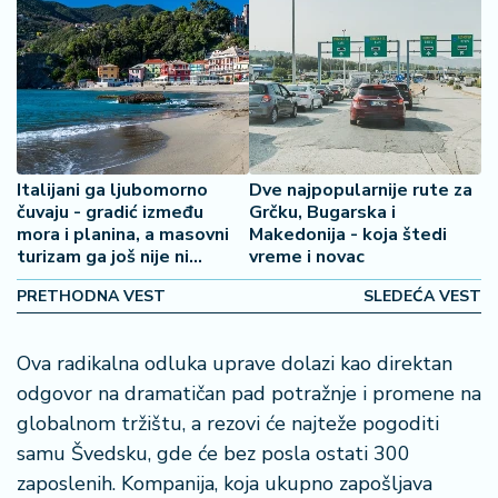
2
7
B
iz
L
if
Italijani ga ljubomorno
Dve najpopularnije rute za
e
čuvaju - gradić između
Grčku, Bugarska i
s
mora i planina, a masovni
Makedonija - koja štedi
t
turizam ga još nije ni
vreme i novac
y
dotakao
l
PRETHODNA VEST
SLEDEĆA VEST
e
Ova radikalna odluka uprave dolazi kao direktan
P
odgovor na dramatičan pad potražnje i promene na
o
globalnom tržištu, a rezovi će najteže pogoditi
t
r
samu Švedsku, gde će bez posla ostati 300
o
zaposlenih. Kompanija, koja ukupno zapošljava