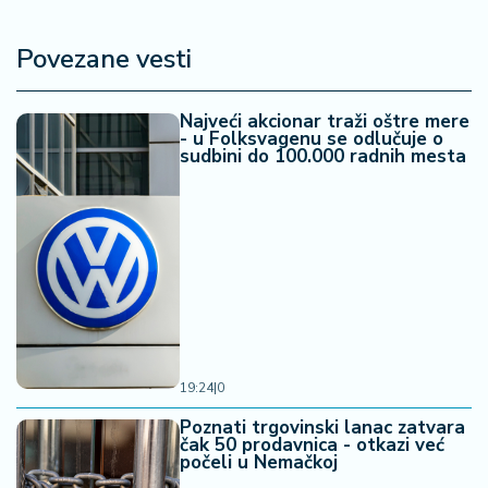
Povezane vesti
Najveći akcionar traži oštre mere
- u Folksvagenu se odlučuje o
sudbini do 100.000 radnih mesta
19:24
|
0
Poznati trgovinski lanac zatvara
čak 50 prodavnica - otkazi već
počeli u Nemačkoj