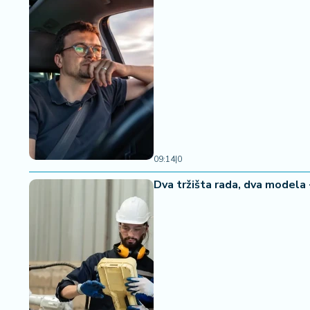
09:14
|
0
Dva tržišta rada, dva modela 