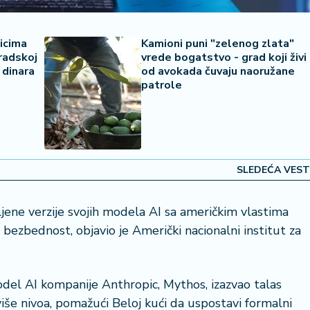
icima
Kamioni puni "zelenog zlata"
radskoj
vrede bogatstvo - grad koji živi
 dinara
od avokada čuvaju naoružane
patrole
SLEDEĆA VEST
vljene verzije svojih modela AI sa američkim vlastima
r bezbednost, objavio je Američki nacionalni institut za
odel AI kompanije Anthropic, Mythos, izazvao talas
še nivoa, pomažući Beloj kući da uspostavi formalni