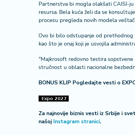
Partnerstva bi mogla olakšati CAISI-ju 
i
resursa. Bela kuća želi da se konsult
s
a
procesu pregleda novih modela veštačke
n
i
Ovo bi bilo odstupanje od prethodnog l
kao što je onaj koji je usvojila admini
T
u
"Majkrosoft redovno testira sopstvene 
ri
stručnost u oblasti nacionalne bezbedno
z
a
m
BONUS KLIP Pogledajte vesti o EXP
K
a
ri
Za najnovije biznis vesti iz Srbije i sv
j
našoj
Instagram stranici
.
e
r