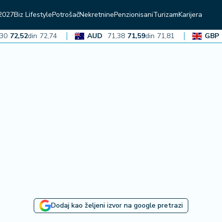
2027
Biz Lifestyle
Potrošač
Nekretnine
Penzionisani
Turizam
Karijera
2,52
din
72,74
AUD
71,38
71,59
din
71,81
GBP
136,
Dodaj kao željeni izvor na google pretrazi