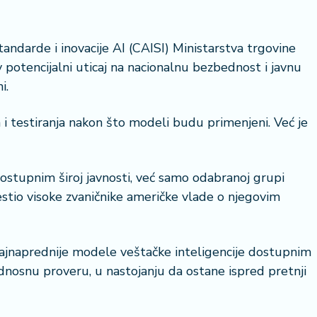
ndarde i inovacije AI (CAISI) Ministarstva trgovine
potencijalni uticaj na nacionalnu bezbednost i javnu
i.
a i testiranja nakon što modeli budu primenjeni. Već je
ostupnim široj javnosti, već samo odabranoj grupi
estio visoke zvaničnike američke vlade o njegovim
najnaprednije modele veštačke inteligencije dostupnim
ednosnu proveru, u nastojanju da ostane ispred pretnji