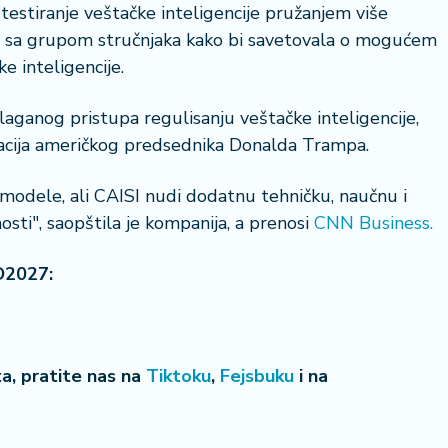
testiranje veštačke inteligencije pružanjem više
uje sa grupom stručnjaka kako bi savetovala o mogućem
 inteligencije.
aganog pristupa regulisanju veštačke inteligencije,
23 °
stracija američkog predsednika Donalda Trampa.
Lozni
modele, ali CAISI nudi dodatnu tehničku, naučnu i
sti", saopštila je kompanija, a prenosi
CNN Business.
O2027:
eta, pratite nas na
Tiktoku
,
Fejsbuku
i na