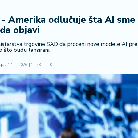
- Amerika odlučuje šta AI sme
da objavi
istarstva trgovine SAD da proceni nove modele AI pre
 što budu lansirani.
jčić
14.05.2026.
16:48
0