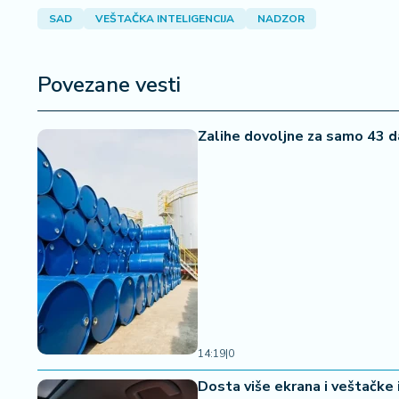
a
SAD
VEŠTAČKA INTELIGENCIJA
NADZOR
Povezane vesti
Zalihe dovoljne za samo 43 d
14:19
|
0
Dosta više ekrana i veštačke 