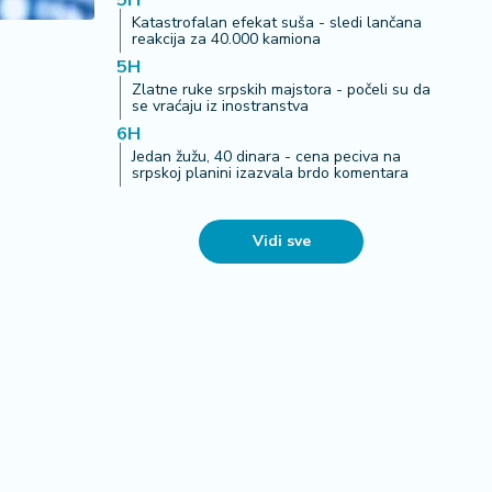
5H
Katastrofalan efekat suša - sledi lančana
reakcija za 40.000 kamiona
5H
Zlatne ruke srpskih majstora - počeli su da
se vraćaju iz inostranstva
6H
Jedan žužu, 40 dinara - cena peciva na
srpskoj planini izazvala brdo komentara
Vidi sve