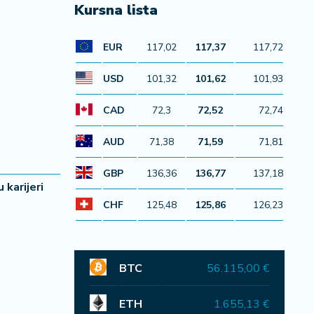
Kursna lista
EUR
117,02
117,37
117,72
USD
101,32
101,62
101,93
CAD
72,3
72,52
72,74
AUD
71,38
71,59
71,81
GBP
136,36
136,77
137,18
 karijeri
CHF
125,48
125,86
126,23
BTC
56.115,00 €
ETH
1.655,13 €