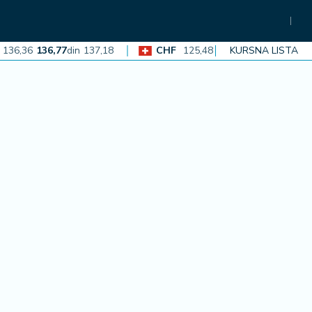
36
136,77
din
137,18
CHF
125,48
125,86
din
KURSNA LISTA
126,23