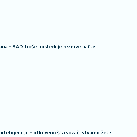
ana - SAD troše poslednje rezerve nafte
inteligencije - otkriveno šta vozači stvarno žele