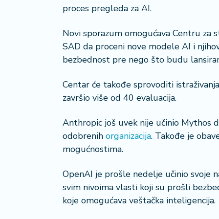
a
proces pregleda za AI.
č
Novi sporazum omogućava Centru za sta
N
SAD da proceni nove modele AI i njihov 
e
bezbednost pre nego što budu lansiran
k
r
Centar će takođe sprovoditi istraživanj
e
t
završio više od 40 evaluacija.
n
i
Anthropic još uvek nije učinio Mythos d
n
odobrenih
organizacija
. Takođe je obav
e
mogućnostima.
P
OpenAI je prošle nedelje učinio svoje 
e
n
svim nivoima vlasti koji su prošli bezb
zi
koje omogućava veštačka inteligencija.
o
n