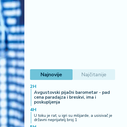
Najnovije
Najčitanije
2H
Avgustovski pijačni barometar - pad
cena paradajza i breskvi, ima i
poskupljenja
4H
U toku je rat, u igri su milijarde, a usisivač je
državni neprijatelj broj 1