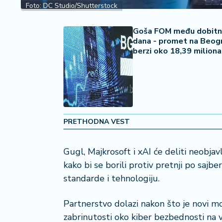
2
Foto: DC Studio/Shutterstock
7
Goša FOM među dobitn
B
dana - promet na Beog
iz
berzi oko 18,39 miliona
L
if
e
s
t
y
PRETHODNA VEST
l
e
Gugl, Majkrosoft i xAI će deliti neobja
P
kako bi se borili protiv pretnji po sajbe
o
standarde i tehnologiju.
t
r
Partnerstvo dolazi nakon što je novi m
o
zabrinutosti oko kiber bezbednosti na vi
š