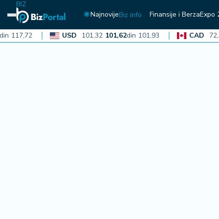
BIZ
Najnovije
Finansije i Berza
Expo 
Biz info
17,72
USD
101,32
101,62
din
101,93
CAD
72,30
7
N
aj
n
o
vi
je
B
i
z
i
n
f
o