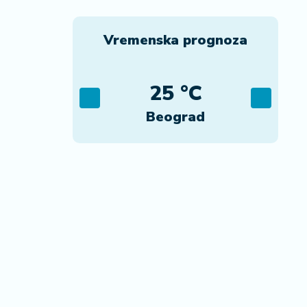
Vremenska prognoza
C
25 °C
ca
Beograd