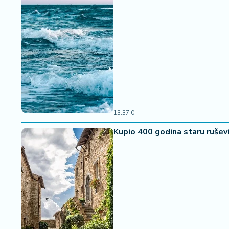
13:37
|
0
Kupio 400 godina staru ruševin