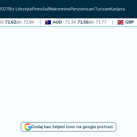
2027
Biz Lifestyle
Potrošač
Nekretnine
Penzionisani
Turizam
Karijera
2,62
din
72,84
AUD
71,34
71,56
din
71,77
GBP
136
Dodaj kao željeni izvor na google pretrazi