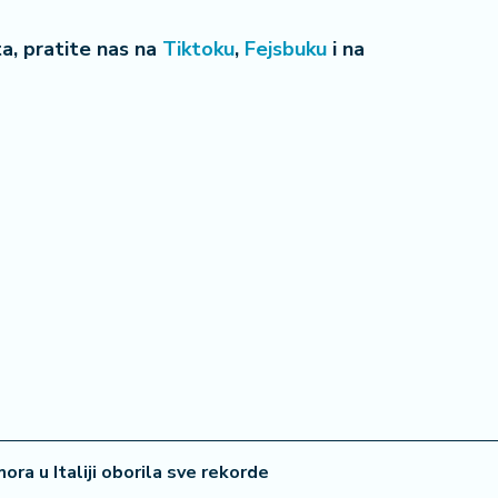
eta, pratite nas na
Tiktoku
,
Fejsbuku
i na
ora u Italiji oborila sve rekorde