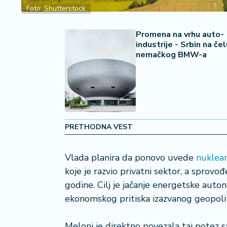
2
Foto: Shutterstock
7
Promena na vrhu auto-
B
industrije - Srbin na čel
iz
nemačkog BMW-a
L
if
e
s
t
y
PRETHODNA VEST
l
e
Vlada planira da ponovo uvede
nuklear
P
koje je razvio privatni sektor, a sprovođ
o
godine. Cilj je jačanje energetske auto
t
ekonomskog pritiska izazvanog geopoli
r
o
š
Meloni je direktno povezala taj potez sa