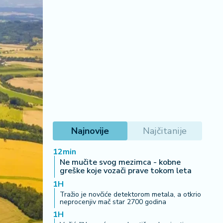
Najnovije
Najčitanije
12min
Ne mučite svog mezimca - kobne
greške koje vozači prave tokom leta
1H
Tražio je novčiće detektorom metala, a otkrio
neprocenjiv mač star 2700 godina
1H