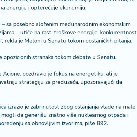
ma energije i opterećuje ekonomiju.
azimo – sa posebno složenim međunarodnim ekonomskim
ijama – utiče na rast, troškove energije, konkurentnost
 rekla je Meloni u Senatu tokom poslaničkih pitanja.
ije opozicionih stranaka tokom debate u Senatu.
e Acione, pozdravio je fokus na energetiku, ali je
vatniju strategiju za preduzeća, upozoravajući da
ca izrazio je zabrinutost zbog oslanjanja vlade na male
i mogli da generišu znatno više nuklearnog otpada i
oređenju sa obnovljivim izvorima, piše B92.