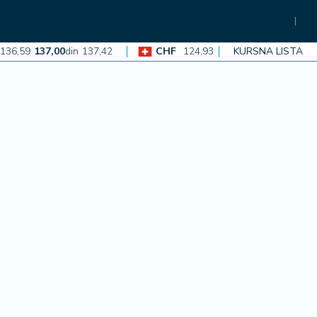
,59
137,00
din
137,42
CHF
124,93
125,30
din
KURSNA LISTA
125,68