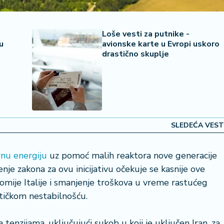
Loše vesti za putnike -
u
avionske karte u Evropi uskoro
drastično skuplje
SLEDEĆA VEST
nu energiju
uz pomoć malih reaktora nove generacije
enje zakona za ovu inicijativu očekuje se kasnije ove
nomije Italije i smanjenje troškova u vreme rastućeg
tičkom nestabilnošću.
 tenzijama, uključujući sukob u koji je uključen Iran, za