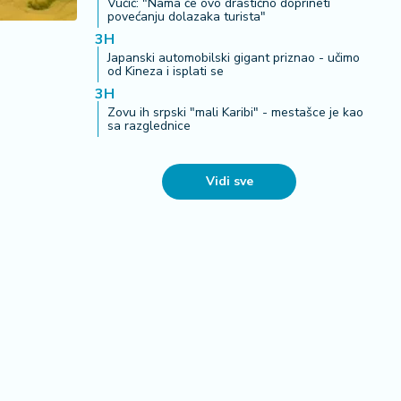
Vučić: "Nama će ovo drastično doprineti
povećanju dolazaka turista"
3H
Japanski automobilski gigant priznao - učimo
od Kineza i isplati se
3H
Zovu ih srpski "mali Karibi" - mestašce je kao
sa razglednice
Vidi sve