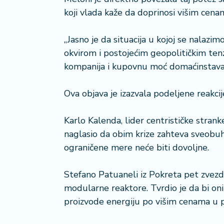
a
koji vlada kaže da doprinosi višim cena
č
„Jasno je da situacija u kojoj se nal
N
okvirom i postojećim geopolitičkim tenz
e
k
kompanija i kupovnu moć domaćinstava“,
r
e
Ova objava je izazvala podeljene reakc
t
n
i
Karlo Kalenda, lider centrističke strank
n
naglasio da obim krize zahteva sveobuh
e
ograničene mere neće biti dovoljne.
P
Stefano Patuaneli iz Pokreta pet zvezdi
e
modularne reaktore. Tvrdio je da bi on
n
zi
proizvode energiju po višim cenama u p
o
n