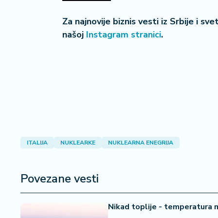
a
Za najnovije biznis vesti iz Srbije i sv
našoj
Instagram stranici
.
ITALIJA
NUKLEARKE
NUKLEARNA ENEGRIJA
Povezane vesti
Nikad toplije - temperatura m