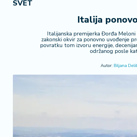
SVET
R
e
g
Italija ponov
i
o
Italijanska premijerka Đorđa Meloni 
n
zakonski okvir za ponovno uvođenje p
povratku tom izvoru energije, decenija
održanog posle kat
S
r
b
Autor:
Biljana Deli
ij
a
S
v
e
t
F