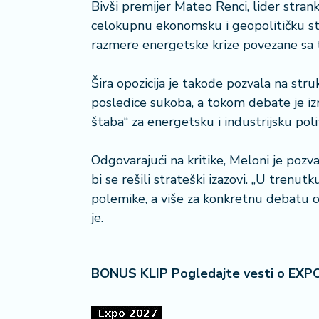
Bivši premijer Mateo Renci, lider stranke 
i
celokupnu ekonomsku i geopolitičku str
s
a
razmere energetske krize povezane sa t
n
i
Šira opozicija je takođe pozvala na stru
posledice sukoba, a tokom debate je i
T
štaba“ za energetsku i industrijsku poli
u
ri
z
Odgovarajući na kritike, Meloni je poz
a
bi se rešili strateški izazovi. „U trenut
m
polemike, a više za konkretnu debatu o g
je.
K
a
ri
BONUS KLIP Pogledajte vesti o EXP
j
e
r