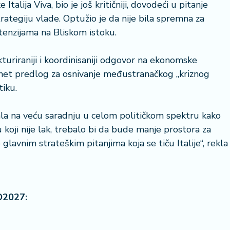
Italija Viva, bio je još kritičniji, dovodeći u pitanje
ategiju vlade. Optužio je da nije bila spremna za
enzijama na Bliskom istoku.
20 °
kturiraniji i koordinisaniji odgovor na ekonomske
znet predlog za osnivanje međustranačkog „kriznog
Lozni
tiku.
vala na veću saradnju u celom političkom spektru kako
ku koji nije lak, trebalo bi da bude manje prostora za
lavnim strateškim pitanjima koja se tiču Italije“, rekla
O2027: