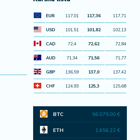
EUR
117,01
117,36
117,71
USD
101,51
101,82
102,13
CAD
72,4
72,62
72,84
AUD
71,34
71,56
71,77
GBP
136,59
137,0
137,42
CHF
124,93
125,3
125,68
BTC
56.075,00 €
ETH
1.656,22 €