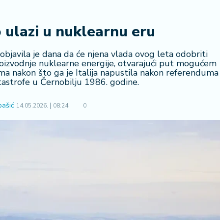
o ulazi u nuklearnu eru
objavila je dana da će njena vlada ovog leta odobriti
roizvodnje nuklearne energije, otvarajući put mogućem
ma nakon što ga je Italija napustila nakon referenduma
astrofe u Černobilju 1986. godine.
bašić
14.05.2026.
08:24
0