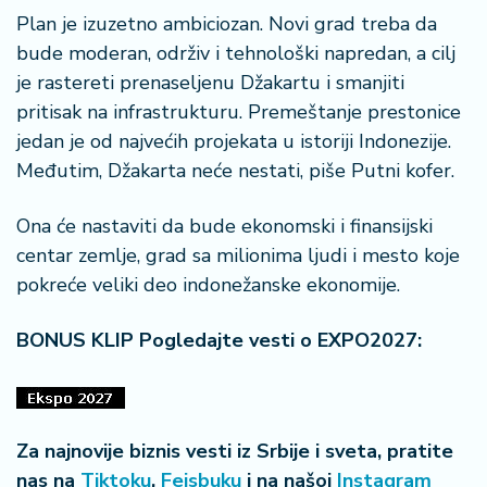
Plan je izuzetno ambiciozan. Novi grad treba da
bude moderan, održiv i tehnološki napredan, a cilj
je rastereti prenaseljenu Džakartu i smanjiti
pritisak na infrastrukturu. Premeštanje prestonice
jedan je od najvećih projekata u istoriji Indonezije.
Međutim, Džakarta neće nestati, piše Putni kofer.
Ona će nastaviti da bude ekonomski i finansijski
centar zemlje, grad sa milionima ljudi i mesto koje
pokreće veliki deo indonežanske ekonomije.
BONUS KLIP Pogledajte vesti o EXPO2027:
Za najnovije biznis vesti iz Srbije i sveta, pratite
nas na
Tiktoku
,
Fejsbuku
i na našoj
Instagram