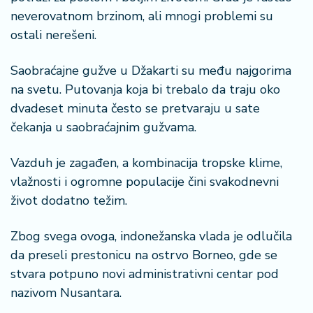
neverovatnom brzinom, ali mnogi problemi su
ostali nerešeni.
Saobraćajne gužve u Džakarti su među najgorima
na svetu. Putovanja koja bi trebalo da traju oko
dvadeset minuta često se pretvaraju u sate
čekanja u saobraćajnim gužvama.
Vazduh je zagađen, a kombinacija tropske klime,
vlažnosti i ogromne populacije čini svakodnevni
život dodatno težim.
Zbog svega ovoga, indonežanska vlada je odlučila
da preseli prestonicu na ostrvo Borneo, gde se
stvara potpuno novi administrativni centar pod
nazivom Nusantara.