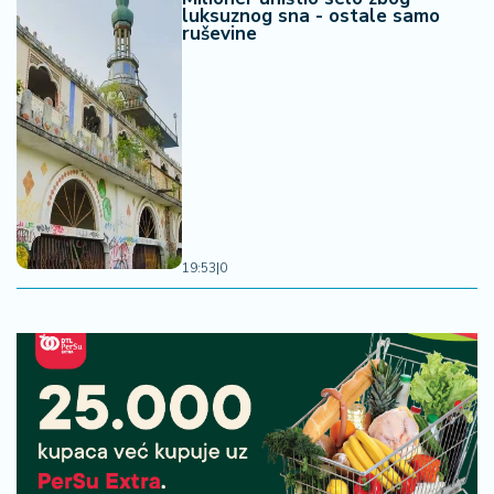
luksuznog sna - ostale samo
ruševine
19:53
|
0