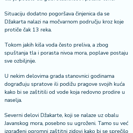
Situaciju dodatno pogoršava činjenica da se
Džakarta nalazi na močvarnom području kroz koje
protiče čak 13 reka.
Tokom jakih kiša voda često preliva, a zbog
spuštanja tla i porasta nivoa mora, poplave postaju
sve ozbiljnije.
U nekim delovima grada stanovnici godinama
dograđuju spratove ili podižu pragove svojih kuća
kako bi se zaštitili od vode koja redovno prodire u
naselja.
Severni delovi Džakarte, koji se nalaze uz obalu
Javanskog mora, posebno su ugroženi. Tamo su već
izgrađeni ogromni zaštitni zidovi kako bi se sprečilo