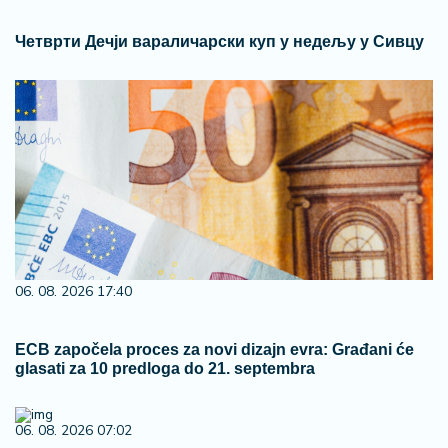
Четврти Дечји вараличарски куп у недељу у Сивцу
06. 08. 2026 17:40
ECB započela proces za novi dizajn evra: Građani će
glasati za 10 predloga do 21. septembra
06. 08. 2026 07:02