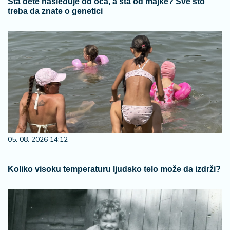
Šta dete nasleđuje od oca, a šta od majke? Sve što
treba da znate o genetici
05. 08. 2026 14:12
Koliko visoku temperaturu ljudsko telo može da izdrži?