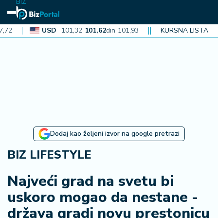
BIZ
USD
101,32
101,62
din
101,93
CAD
KURSNA LISTA
72,30
72,52
din
7
N
aj
n
o
vi
je
B
Dodaj kao željeni izvor na google pretrazi
iz
i
BIZ LIFESTYLE
n
f
Najveći grad na svetu bi
o
uskoro mogao da nestane -
država gradi novu prestonicu