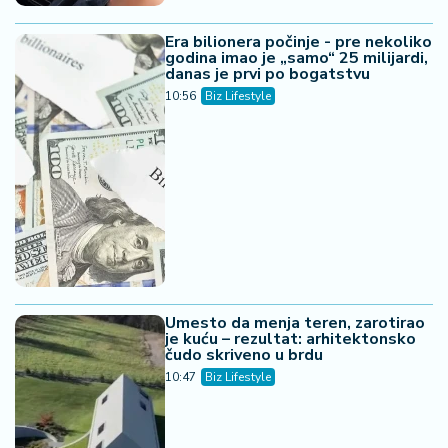
Era bilionera počinje - pre nekoliko
godina imao je „samo“ 25 milijardi,
danas je prvi po bogatstvu
10:56
Biz Lifestyle
Umesto da menja teren, zarotirao
je kuću – rezultat: arhitektonsko
čudo skriveno u brdu
10:47
Biz Lifestyle