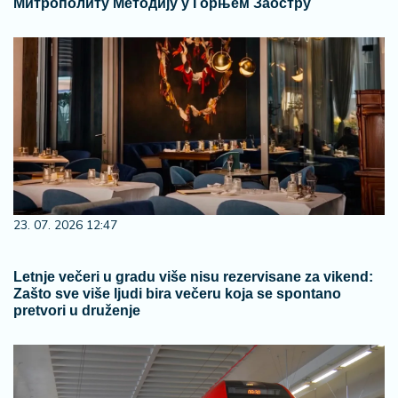
Митрополиту Методију у Горњем Заостру
23. 07. 2026 12:47
Letnje večeri u gradu više nisu rezervisane za vikend:
Zašto sve više ljudi bira večeru koja se spontano
pretvori u druženje