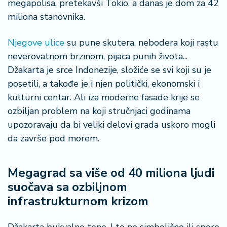
megapolisa, pretekavši Tokio, a danas je dom za 42
o
n
miliona stanovnika.
i
s
Njegove ulice
su pune skutera, nebodera koji rastu
a
neverovatnom brzinom, pijaca punih života...
n
Džakarta je srce Indonezije, složiće se svi koji su je
i
posetili, a takođe je i njen politički, ekonomski i
kulturni centar. Ali iza moderne fasade krije se
T
u
ozbiljan problem na koji stručnjaci godinama
ri
upozoravaju da bi veliki delovi grada uskoro mogli
z
da završe pod morem.
a
m
Megagrad sa više od 40 miliona ljudi
K
suočava sa ozbiljnom
a
infrastrukturnom krizom
ri
j
e