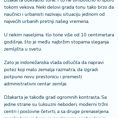
Džakarta bukvalno tone. I to ne simbolično ili sporo
r
tokom vekova. Neki delovi grada tonu tako brzo da
a
naučnici i urbanisti nazivaju situaciju jednom od
najvećih urbanih pretnji našeg vremena.
U nekim naseljima, tlo tone više od 10 centimetara
godišnje, što je među najbržim stopama sleganja
zemljišta u svetu.
Zato je indonežanska vlada odlučila da napravi
potez koji malo zemalja razmatra, da izgradi
potpuno novu prestonicu i premesti
administrativni centar zemlje.
Džakarta je takođe grad ogromnih kontrasta. Sa
jedne strane su luksuzni neboderi, moderni tržni
centri i poslovne četvrti, a sa druge prenaseljena