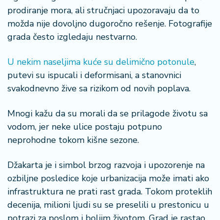
prodiranje mora, ali stručnjaci upozoravaju da to
možda nije dovoljno dugoročno rešenje. Fotografije
grada često izgledaju nestvarno.
U nekim naseljima kuće su delimično potonule
,
putevi su ispucali i deformisani, a stanovnici
svakodnevno žive sa rizikom od novih poplava.
Mnogi kažu da su morali da se prilagode životu sa
vodom, jer neke ulice postaju potpuno
neprohodne tokom kišne sezone.
Džakarta je i simbol brzog razvoja i upozorenje na
ozbiljne posledice koje urbanizacija može imati ako
infrastruktura ne prati rast grada. Tokom proteklih
decenija, milioni ljudi su se preselili u prestonicu u
potrazi za poslom i boljim životom. Grad je rastao