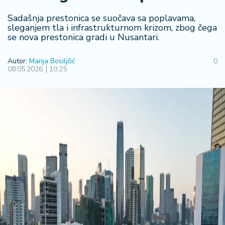
F
i
Sadašnja prestonica se suočava sa poplavama,
n
sleganjem tla i infrastrukturnom krizom, zbog čega
a
se nova prestonica gradi u Nusantari.
n
si
Autor:
Marija Bosiljčić
0
j
08.05.2026.
10:25
e
i
B
e
r
z
a
E
x
p
o
2
0