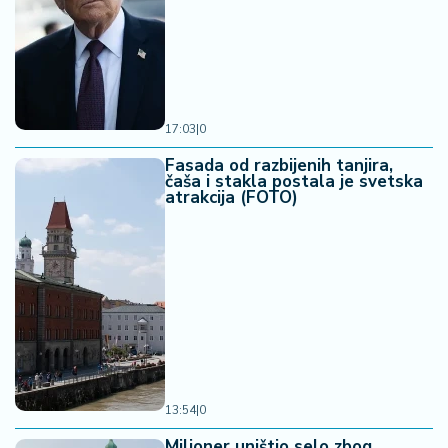
17:03
|
0
Fasada od razbijenih tanjira,
čaša i stakla postala je svetska
atrakcija (FOTO)
13:54
|
0
Milioner uništio selo zbog