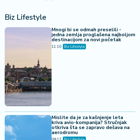
Biz Lifestyle
Mnogi bi se odmah preselili -
jedna zemlja proglašena najboljom
destinacijom za novi početak
11:10
Biz Lifestyle
Mislite da je za kašnjenje leta
kriva avio-kompanija? Stručnjak
otkriva šta se zapravo dešava na
aerodromu
09:17
Biz Lifestyle