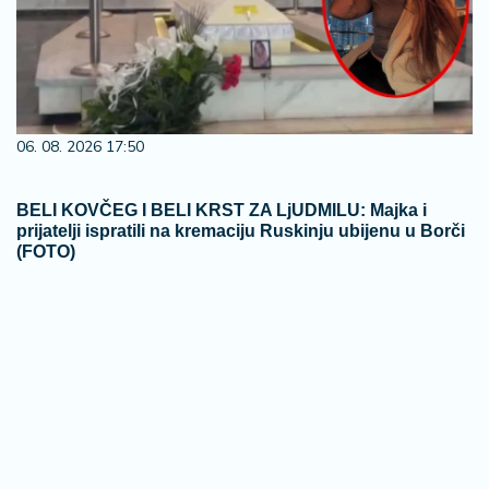
06. 08. 2026 17:50
BELI KOVČEG I BELI KRST ZA LjUDMILU: Majka i
prijatelji ispratili na kremaciju Ruskinju ubijenu u Borči
(FOTO)