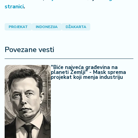
stranici
.
PROJEKAT
INDONEZIJA
DŽAKARTA
Povezane vesti
"Biće najveća građevina na
planeti Zemlji" - Mask sprema
projekat koji menja industriju