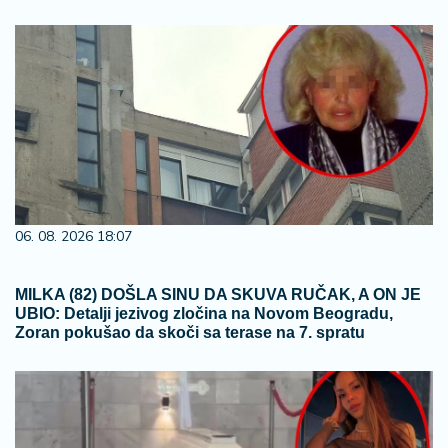
06. 08. 2026 18:07
MILKA (82) DOŠLA SINU DA SKUVA RUČAK, A ON JE
UBIO: Detalji jezivog zločina na Novom Beogradu,
Zoran pokušao da skoči sa terase na 7. spratu