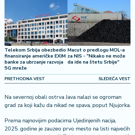
o
š
a
č
N
e
k
Telekom Srbija obezbedio
Macut o predlogu MOL-a
r
finansiranje američke EXIM
za NIS - "Nikako ne može
banke za ubrzanje razvoja
da ide na štetu Srbije"
e
5G mreže
t
n
PRETHODNA VEST
SLEDEĆA VEST
i
n
e
Na severnoj obali ostrva Java nalazi se ogroman
grad za koji kažu da nikad ne spava, poput Njujorka.
P
e
Prema najnovijim podacima Ujedinjenih nacija,
n
2025. godine je zauzeo prvo mesto na listi najvećih
zi