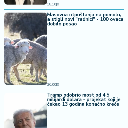
18:10
|
0
Masovna otpuštanja na pomolu,
a stigli novi "radnici" - 100 ovaca
dobilo posao
20:00
|
0
Tramp odobrio most od 4,5
milijardi dolara - projekat koji je
čekao 13 godina konačno kreće