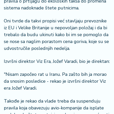
š
pravila o prtljagu do ekoloških taksa do promena
a
sistema nadoknade štete putnicima.
č
Oni tvrde da takvi propisi već stavljaju prevoznike
N
iz EU i Velike Britanije u nepovoljan položaj i da bi
e
trebalo da budu ukinuti kako bi im se pomoglo da
k
r
se nose sa naglim porastom cena goriva, koje su se
e
udvostručile poslednjih nedelja.
t
n
Izvršni direktor Viz Era, Jožef Varadi, bio je direktan:
i
n
"Nisam započeo rat u Iranu. Pa zašto bih ja morao
e
da snosim posledice - rekao je izvršni direktor Viz
P
era Jožef Varadi.
e
n
Takođe je rekao da vlade treba da suspenduju
zi
pravila koja obavezuju avio-kompanije da isplate
o