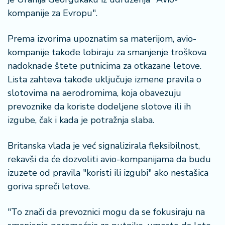
kompanije za Evropu".
Prema izvorima upoznatim sa materijom, avio-
kompanije takođe lobiraju za smanjenje troškova
nadoknade štete putnicima za otkazane letove.
Lista zahteva takođe uključuje izmene pravila o
slotovima na aerodromima, koja obavezuju
prevoznike da koriste dodeljene slotove ili ih
izgube, čak i kada je potražnja slaba.
Britanska vlada je već signalizirala fleksibilnost,
rekavši da će dozvoliti avio-kompanijama da budu
izuzete od pravila "koristi ili izgubi" ako nestašica
goriva spreči letove.
"To znači da prevoznici mogu da se fokusiraju na