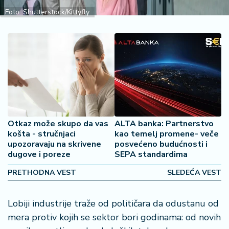
2
Foto: Shutterstock/Kittyfly
7
B
iz
L
if
e
s
t
Otkaz može skupo da vas
ALTA banka: Partnerstvo
y
košta - stručnjaci
kao temelj promene- veče
l
upozoravaju na skrivene
posvećeno budućnosti i
e
dugove i poreze
SEPA standardima
P
PRETHODNA VEST
SLEDEĆA VEST
o
t
Lobiji industrije traže od političara da odustanu od
r
mera protiv kojih se sektor bori godinama: od novih
o