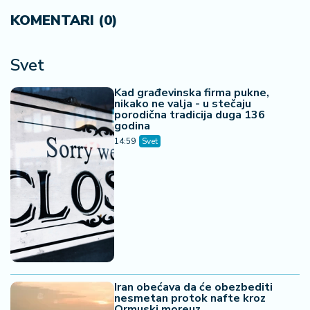
KOMENTARI (0)
Svet
Kad građevinska firma pukne,
nikako ne valja - u stečaju
porodična tradicija duga 136
godina
14:59
Svet
Iran obećava da će obezbediti
nesmetan protok nafte kroz
Ormuski moreuz