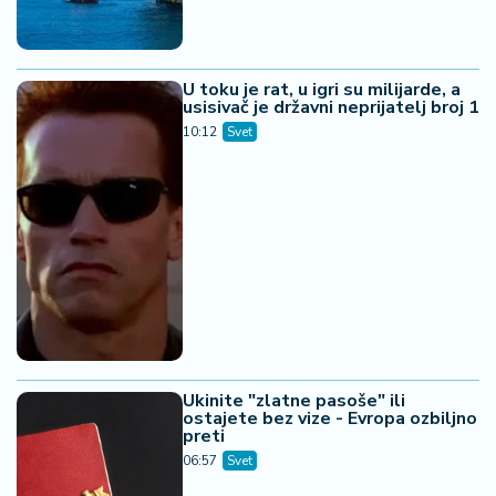
U toku je rat, u igri su milijarde, a
usisivač je državni neprijatelj broj 1
10:12
Svet
Ukinite "zlatne pasoše" ili
ostajete bez vize - Evropa ozbiljno
preti
06:57
Svet