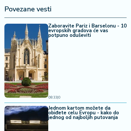
Povezane vesti
Zaboravite Pariz i Barselonu - 10
evropskih gradova će vas
potpuno oduševiti
08:33
|
0
Jednom kartom možete da
obiđete celu Evropu - kako do
jednog od najboljih putovanja