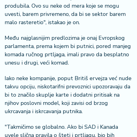
a
produbila. Ovo su neke od mera koje se mogu
uvesti, barem privremeno, da bi se sektor barem
malo rasteretio", istakao je on.
Među najglasnijim predlozima je onaj Evropskog
parlamenta, prema kojem bi putnici, pored manjeg
komada ručnog prtljaga, imali pravo da besplatno
unesu i drugi, veći komad.
Iako neke kompanije, poput Britiš ervejza već nude
takvu opciju, niskotarifni prevoznici upozoravaju da
bi to značilo skuplje karte i dodatni pritisak na
njihov poslovni model, koji zavisi od brzog
ukrcavanja i iskrcavanja putnika.
"Takmičimo se globalno. Ako bi SAD i Kanada
uvele slična pravila o šteti i prtljagu, bio bih