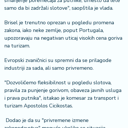
smanjenje poremećaja za putnike, umesto da lete
samo da bi zadržali slotove", saopštila je vlada.
Brisel je trenutno oprezan u pogledu promena
zakona, iako neke zemlje, poput Portugala,
upozoravaju na negativan uticaj visokih cena goriva
na turizam.
Evropski zvaničnici su spremni da se prilagode
industriji za sada, ali samo privremeno.
"Dozvolićemo fleksibilnost u pogledu slotova,
pravila za punjenje gorivom, obaveza javnih usluga
i prava putnika", istakao je komesar za transport i
turizam Apostolos Cicikostas.
Dodao je da su "privremene izmene