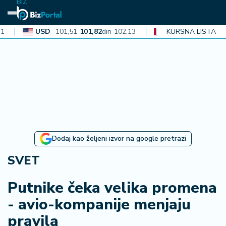
BIZ
USD
101,51
101,82
din
102,13
CAD
72,40
KURSNA LISTA
72,62
din
72,8
N
aj
n
o
vi
je
B
Dodaj kao željeni izvor na google pretrazi
i
z
SVET
i
n
Putnike čeka velika promena
f
- avio-kompanije menjaju
o
pravila