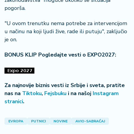
zakonodavstva" moguće ukoliko se situacija
pogorša.
"U ovom trenutku nema potrebe za intervencijom
u načinu na koji ljudi žive, rade ili putuju", zaključio
je on.
BONUS KLIP Pogledajte vesti o EXPO2027:
Za najnovije biznis vesti iz Srbije i sveta, pratite
nas na
Tiktoku
,
Fejsbuku
i na našoj
Instagram
stranici
.
EVROPA
PUTNICI
NOVINE
AVIO-SABRAĆAJ