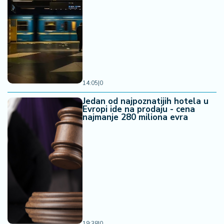
14:05
|
0
Jedan od najpoznatijih hotela u
Evropi ide na prodaju - cena
najmanje 280 miliona evra
19:38
|
0