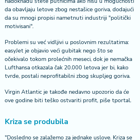
nadoknadu štete putnicima ako nisu u mogućnosti
n
i
da obavljaju letove zbog nestašice goriva, dodajući
s
da su mnogi propisi nametnuti industriji "politički
a
motivisani".
n
i
Problemi su već vidljivi u poslovnim rezultatima:
easyJet je objavio veći gubitak nego što se
T
očekivalo tokom prolećnih meseci, dok je nemačka
u
ri
Lufthansa otkazala čak 20.000 letova jer bi, kako
z
tvrde, postali neprofitabilni zbog skupljeg goriva.
a
m
Virgin Atlantic je takođe nedavno upozorio da će
ove godine biti teško ostvariti profit, piše tportal.
K
a
ri
Kriza se produbila
j
e
r
"Dosledno se zalažemo za jednake uslove. Kriza se