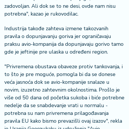
zadovoljan. Ali dok se to ne desi, ovde nam nisu
potrebna", kazao je rukovodilac.
Industrija takođe zahteva izmene takozvanih
pravila o dopunjavanju goriva jer ograničavaju
praksu avio-kompanija da dopunjavaju gorivo tamo
gde je jeftinije pre ulaska u određeni region.
"Privremena obustava obaveze protiv tankovanja, i
to što je pre moguće, pomogla bi da se donese
veća jasnoća dok se avio-kompanije snalaze u
novim, izuzetno zahtevnim okolnostima. Prošlo je
više od 50 dana od početka sukoba i biće potrebne
nedelje da se snabdevanje vrati u normalu -
potrebna su nam privremena prilagođavanja
pravila EU kako bismo prevazišli ovaj izazov", rekla
je Uranija Georgukaku iz udruženja "Avio-