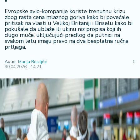
R
Evropske avio-kompanije koriste trenutnu krizu
e
zbog rasta cena mlaznog goriva kako bi povećale
g
pritisak na vlasti u Velikoj Britaniji i Briselu kako bi
i
pokušale da ublaže ili ukinu niz propisa koji ih
o
dugo muče, uključujući predlog da putnici na
n
svakom letu imaju pravo na dva besplatna ručna
prtljaga.
S
Autor:
Marija Bosiljčić
0
r
30.04.2026.
14:21
b
ij
a
S
v
e
t
F