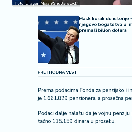
2
Foto: Dragan Mujan/Shutterstock
7
Mask korak do istorije 
B
njegovo bogatstvo bi 
iz
premaši bilion dolara
L
if
e
s
t
y
PRETHODNA VEST
l
e
Prema podacima Fonda za penzijsko i in
P
je 1.661.829 penzionera, a prosečna penz
o
t
Podaci dalje nalažu da je vojnu penziju 
r
tačno 115.159 dinara u proseku.
o
š