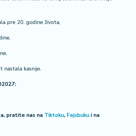
la pre 20. godine života,
dine,
ne,
 nastala kasnije.
O2027:
eta, pratite nas na
Tiktoku
,
Fejsbuku
i na