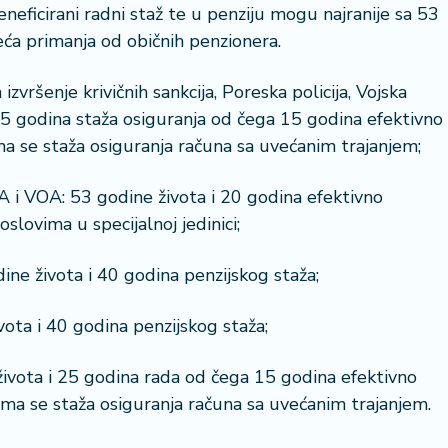
eneficirani radni staž te u penziju mogu najranije sa 53
eća primanja od običnih penzionera.
ršenje krivičnih sankcija, Poreska policija, Vojska
 25 godina staža osiguranja od čega 15 godina efektivno
 se staža osiguranja računa sa uvećanim trajanjem;
BA i VOA: 53 godine života i 20 godina efektivno
lovima u specijalnoj jedinici;
odine života i 40 godina penzijskog staža;
vota i 40 godina penzijskog staža;
a života i 25 godina rada od čega 15 godina efektivno
ma se staža osiguranja računa sa uvećanim trajanjem.