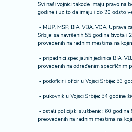
a
Svi naši vojnici takođe imaju pravo na b
č
godine i uz to da imaju i do 20 odsto v
N
- MUP, MSP, BIA, VBA, VOA, Uprava za izv
e
Srbije: sa navršenih 55 godina života i
k
provedenih na radnim mestima na kojima
r
e
t
- pripadnici specijalnih jedinica BIA, V
n
provedenih na određenim specifičnim pos
i
n
- podoficir i oficir u Vojsci Srbije: 53 g
e
- pukovnik u Vojsci Srbije: 54 godine ži
P
e
- ostali policijski službenici: 60 godin
n
zi
preovedenih na radnim mestima na koji
o
n