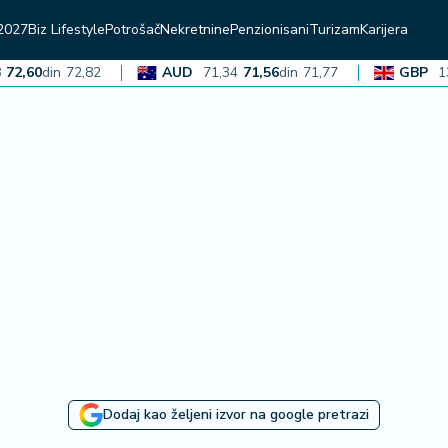
2027
Biz Lifestyle
Potrošač
Nekretnine
Penzionisani
Turizam
Karijera
60
din
72,82
AUD
71,34
71,56
din
71,77
GBP
136,4
Dodaj kao željeni izvor na google pretrazi