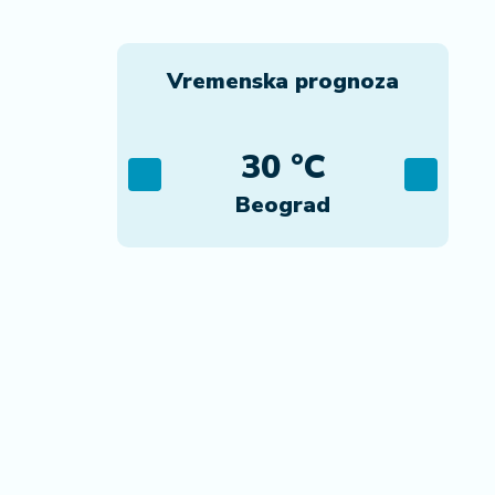
Vremenska prognoza
C
30 °C
ca
Beograd