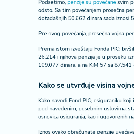
Podsetimo,
penzije su povećane
svim p
i
odsto. Sa tim povećanjem prosečna penz
s
dotadašnjih 50.662 dinara sada iznosi 5
a
n
i
Pre ovog povećanja, prosečna vojna penz
T
Prema istom izveštaju Fonda PIO, bivših 
u
26.214 i njihova penzija je u proseku iz
ri
109.077 dinara, a na KiM 57 sa 87.541 
z
a
m
Kako se utvrđuje visina vojn
K
Kako navodi Fond PIO, osiguraniku koji 
a
ri
pod navedenim, posebnim uslovima, sta
j
osnovica osiguranja, kao i ugovorenih n
e
r
Iznos ovako obračunate penzije uvećava