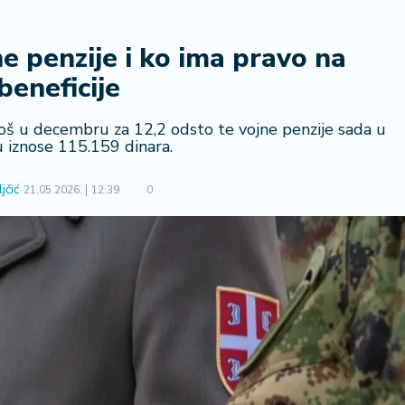
ne penzije i ko ima pravo na
beneficije
 još u decembru za 12,2 odsto te vojne penzije sada u
 iznose 115.159 dinara.
jčić
21.05.2026.
12:39
0