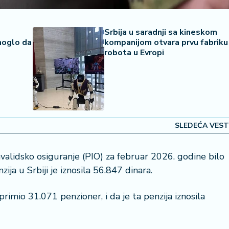
-
Srbija u saradnji sa kineskom
moglo da
kompanijom otvara prvu fabriku
robota u Evropi
SLEDEĆA VEST
validsko osiguranje (PIO) za februar 2026. godine bilo
ija u Srbiji je iznosila 56.847 dinara.
primio 31.071 penzioner, i da je ta penzija iznosila