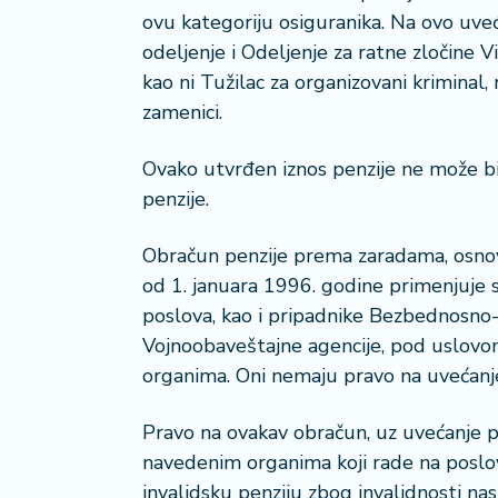
a
ovu kategoriju osiguranika. Na ovo uv
odeljenje i Odeljenje za ratne zločine
kao ni Tužilac za organizovani kriminal, 
zamenici.
Ovako utvrđen iznos penzije ne može b
penzije.
Obračun penzije prema zaradama, osno
od 1. januara 1996. godine primenjuje 
poslova, kao i pripadnike Bezbednosno
Vojnoobaveštajne agencije, pod uslovo
organima. Oni nemaju pravo na uvećanj
Pravo na ovakav obračun, uz uvećanje pe
navedenim organima koji rade na poslov
invalidsku penziju zbog invalidnosti na