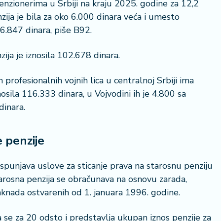
enzionerima u Srbiji na kraju 2025. godine za 12,2
ija je bila za oko 6.000 dinara veća i umesto
6.847 dinara, piše B92.
ija je iznosila 102.678 dinara.
22 °
profesionalnih vojnih lica u centralnoj Srbiji ima
Lozni
nosila 116.333 dinara, u Vojvodini ih je 4.800 sa
dinara.
e penzije
ispunjava uslove za sticanje prava na starosnu penziju
rosna penzija se obračunava na osnovu zarada,
aknada ostvarenih od 1. januara 1996. godine.
 se za 20 odsto i predstavlja ukupan iznos penzije za