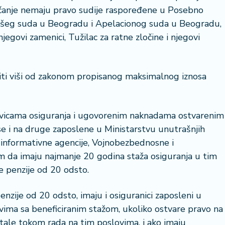
ećanje nemaju pravo sudije raspoređene u Posebno
 Višeg suda u Beogradu i Apelacionog suda u Beogradu,
njegovi zamenici, Tužilac za ratne zločine i njegovi
iti viši od zakonom propisanog maksimalnog iznosa
vicama osiguranja i ugovorenim naknadama ostvarenim
se i na druge zaposlene u Ministarstvu unutrašnjih
-informativne agencije, Vojnobezbednosne i
m da imaju najmanje 20 godina staža osiguranja u tim
e penzije od 20 odsto.
nzije od 20 odsto, imaju i osiguranici zaposleni u
ima sa beneficiranim stažom, ukoliko ostvare pravo na
stale tokom rada na tim poslovima, i ako imaju