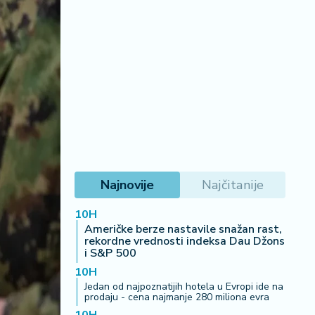
Najnovije
Najčitanije
10H
Američke berze nastavile snažan rast,
rekordne vrednosti indeksa Dau Džons
i S&P 500
10H
Jedan od najpoznatijih hotela u Evropi ide na
prodaju - cena najmanje 280 miliona evra