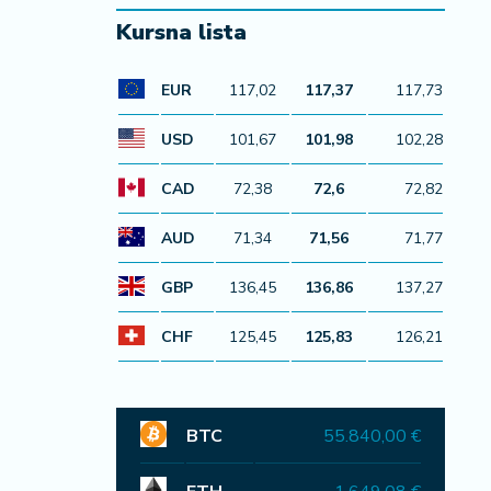
Kursna lista
EUR
117,02
117,37
117,73
USD
101,67
101,98
102,28
CAD
72,38
72,6
72,82
AUD
71,34
71,56
71,77
GBP
136,45
136,86
137,27
CHF
125,45
125,83
126,21
BTC
55.840,00 €