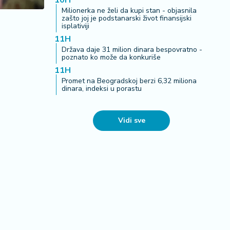
10H
Milionerka ne želi da kupi stan - objasnila
zašto joj je podstanarski život finansijski
isplativiji
11H
Država daje 31 milion dinara bespovratno -
poznato ko može da konkuriše
11H
Promet na Beogradskoj berzi 6,32 miliona
dinara, indeksi u porastu
Vidi sve