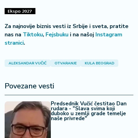
Za najnovije biznis vesti iz Srbije i sveta, pratite
nas na
Tiktoku
,
Fejsbuku
i na našoj
Instagram
stranici
.
ALEKSANDAR VUČIĆ
OTVARANJE
KULA BEOGRAD
Povezane vesti
Predsednik Vučić čestitao Dan
rudara - "Slava svima koji
duboko u zemlji grade temelje
naše privrede"