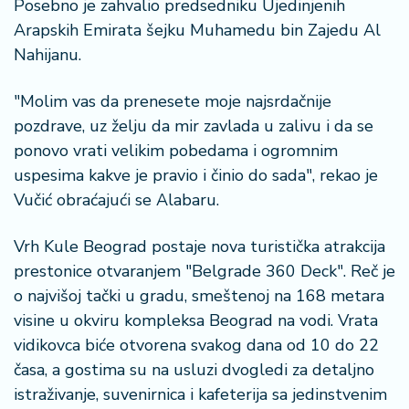
Posebno je zahvalio predsedniku Ujedinjenih
Arapskih Emirata šejku Muhamedu bin Zajedu Al
Nahijanu.
"Molim vas da prenesete moje najsrdačnije
pozdrave, uz želju da mir zavlada u zalivu i da se
ponovo vrati velikim pobedama i ogromnim
uspesima kakve je pravio i činio do sada", rekao je
Vučić obraćajući se Alabaru.
Vrh Kule Beograd postaje nova turistička atrakcija
prestonice otvaranjem "Belgrade 360 Deck". Reč je
o najvišoj tački u gradu, smeštenoj na 168 metara
visine u okviru kompleksa Beograd na vodi. Vrata
vidikovca biće otvorena svakog dana od 10 do 22
časa, a gostima su na usluzi dvogledi za detaljno
istraživanje, suvenirnica i kafeterija sa jedinstvenim