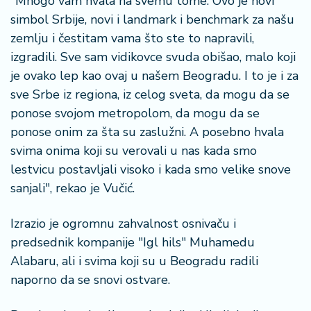
"Mnogo vam hvala na svemu tome. Ovo je novi
simbol Srbije, novi i landmark i benchmark za našu
zemlju i čestitam vama što ste to napravili,
izgradili. Sve sam vidikovce svuda obišao, malo koji
je ovako lep kao ovaj u našem Beogradu. I to je i za
sve Srbe iz regiona, iz celog sveta, da mogu da se
ponose svojom metropolom, da mogu da se
ponose onim za šta su zaslužni. A posebno hvala
svima onima koji su verovali u nas kada smo
lestvicu postavljali visoko i kada smo velike snove
sanjali", rekao je Vučić.
Izrazio je ogromnu zahvalnost osnivaču i
predsednik kompanije "Igl hils" Muhamedu
Alabaru, ali i svima koji su u Beogradu radili
naporno da se snovi ostvare.