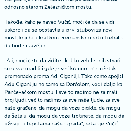
odnosno starom Železničkom mostu.
Takođe, kako je naveo Vučić, moći će da se vidi
uskoro i da se postavljaju prvi stubovi za novi
most, koji bi u kratkom vremenskom roku trebalo
da bude i završen.
"Ali, moći ćete da vidite i koliko velelepnih stvari
smo sve uradili i gde je već krenuo produžetak
promenade prema Adi Ciganliji. Tako ćemo spojiti
Adu Ciganliju ne samo sa Dorćolom, već i dalje ka
Pančevačkom mostu. I sve to radimo ne za mali
broj ljudi, već to radimo za sve naše ljude, za sve
naše građane, da mogu da voze bicikle, da mogu
da šetaju, da mogu da voze trotinete, da mogu da
uživaju u lepotama našeg grada", rekao je Vučić.