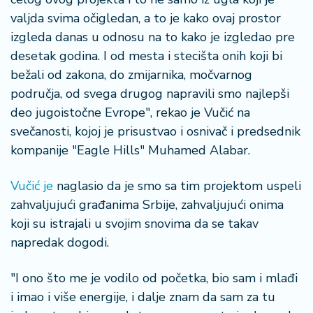
š
a
valjda svima očigledan, a to je kako ovaj prostor
č
izgleda danas u odnosu na to kako je izgledao pre
desetak godina. I od mesta i stecišta onih koji bi
N
bežali od zakona, do zmijarnika, močvarnog
e
područja, od svega drugog napravili smo najlepši
k
deo jugoistočne Evrope", rekao je Vučić na
r
e
svečanosti, kojoj je prisustvao i osnivač i predsednik
t
kompanije "Eagle Hills" Muhamed Alabar.
n
i
Vučić je
naglasio da je smo sa tim projektom uspeli
n
zahvaljujući građanima Srbije, zahvaljujući onima
e
koji su istrajali u svojim snovima da se takav
P
napredak dogodi.
e
n
"I ono što me je vodilo od početka, bio sam i mlađi
zi
i imao i više energije, i dalje znam da sam za tu
o