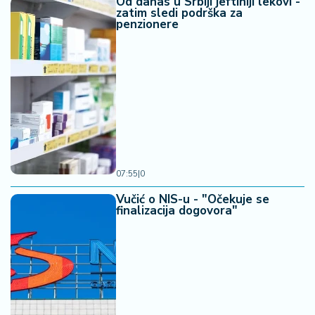
Od danas u Srbiji jeftiniji lekovi -
zatim sledi podrška za
penzionere
07:55
|
0
Vučić o NIS-u - "Očekuje se
finalizacija dogovora"