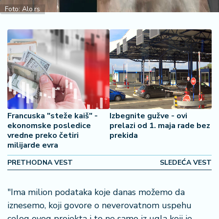
2
Foto: Alo.rs
7
B
iz
L
if
e
s
t
Francuska "steže kaiš" -
Izbegnite gužve - ovi
y
ekonomske posledice
prelazi od 1. maja rade bez
l
vredne preko četiri
prekida
e
milijarde evra
PRETHODNA VEST
SLEDEĆA VEST
P
o
t
"Ima milion podataka koje danas možemo da
r
iznesemo, koji govore o neverovatnom uspehu
o
celog ovog projekta i to ne samo iz ugla koji je