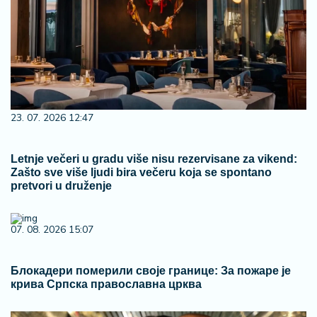
23. 07. 2026 12:47
Letnje večeri u gradu više nisu rezervisane za vikend:
Zašto sve više ljudi bira večeru koja se spontano
pretvori u druženje
07. 08. 2026 15:07
Блокадери померили своје границе: За пожаре је
крива Српска православна црква