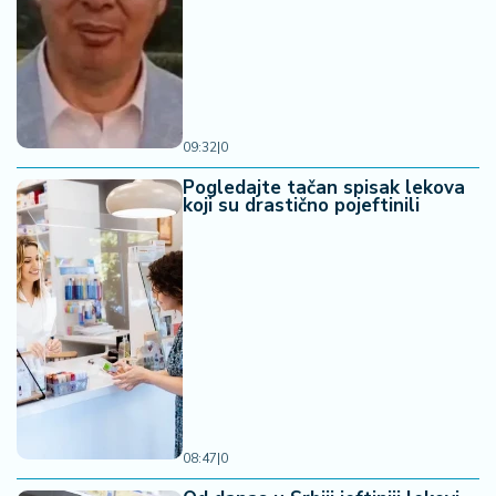
09:32
|
0
Pogledajte tačan spisak lekova
koji su drastično pojeftinili
08:47
|
0