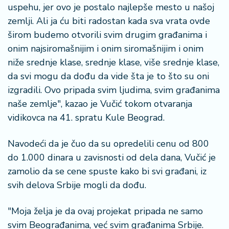
uspehu, jer ovo je postalo najlepše mesto u našoj
zemlji. Ali ja ću biti radostan kada sva vrata ovde
širom budemo otvorili svim drugim građanima i
onim najsiromašnijim i onim siromašnijim i onim
niže srednje klase, srednje klase, više srednje klase,
da svi mogu da dođu da vide šta je to što su oni
izgradili. Ovo pripada svim ljudima, svim građanima
naše zemlje", kazao je Vučić tokom otvaranja
vidikovca na 41. spratu Kule Beograd.
Navodeći da je čuo da su opredelili cenu od 800
do 1.000 dinara u zavisnosti od dela dana, Vučić je
zamolio da se cene spuste kako bi svi građani, iz
svih delova Srbije mogli da dođu.
"Moja želja je da ovaj projekat pripada ne samo
svim Beograđanima, već svim građanima Srbije.