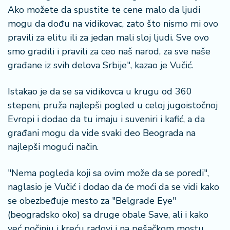
Ako možete da spustite te cene malo da ljudi
mogu da dođu na vidikovac, zato što nismo mi ovo
pravili za elitu ili za jedan mali sloj ljudi. Sve ovo
smo gradili i pravili za ceo naš narod, za sve naše
građane iz svih delova Srbije", kazao je Vučić.
Istakao je da se sa vidikovca u krugu od 360
stepeni, pruža najlepši pogled u celoj jugoistočnoj
Evropi i dodao da tu imaju i suveniri i kafić, a da
građani mogu da vide svaki deo Beograda na
najlepši mogući način.
"Nema pogleda koji sa ovim može da se poredi",
naglasio je Vučić i dodao da će moći da se vidi kako
se obezbeđuje mesto za "Belgrade Eye"
(beogradsko oko) sa druge obale Save, ali i kako
već počinju i kreću radovi i na pešačkom mostu,