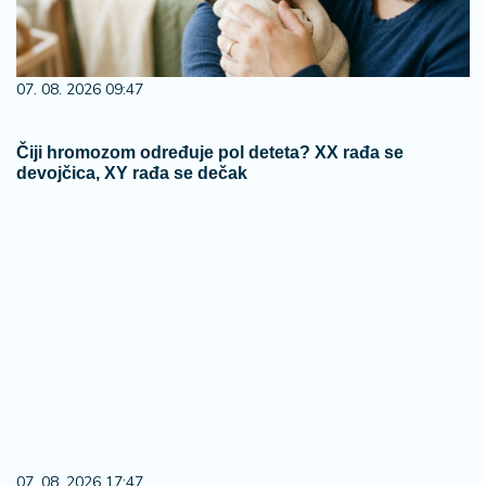
07. 08. 2026 09:47
Čiji hromozom određuje pol deteta? XX rađa se
devojčica, XY rađa se dečak
07. 08. 2026 17:47