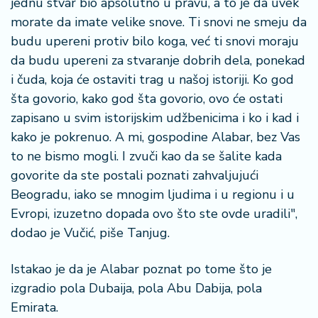
jednu stvar bio apsolutno u pravu, a to je da uvek
n
i
morate da imate velike snove. Ti snovi ne smeju da
s
budu upereni protiv bilo koga, već ti snovi moraju
a
da budu upereni za stvaranje dobrih dela, ponekad
n
i čuda, koja će ostaviti trag u našoj istoriji. Ko god
i
šta govorio, kako god šta govorio, ovo će ostati
zapisano u svim istorijskim udžbenicima i ko i kad i
T
u
kako je pokrenuo. A mi, gospodine Alabar, bez Vas
ri
to ne bismo mogli. I zvuči kao da se šalite kada
z
govorite da ste postali poznati zahvaljujući
a
Beogradu, iako se mnogim ljudima i u regionu i u
m
Evropi, izuzetno dopada ovo što ste ovde uradili",
dodao je Vučić, piše Tanjug.
K
a
ri
Istakao je da je Alabar poznat po tome što je
j
izgradio pola Dubaija, pola Abu Dabija, pola
e
Emirata.
r