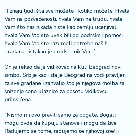
a
"I znaju ljudi šta sve možete i koliko možete. Hvala
Vam na posvećenosti, hvala Vam na trudu, hvala
Vam što nas nikada niste kao zemlju ucenjivali,
hvala Vam što ste uvek bili od podrške i pomoći,
hvala Vam što ste razumeli potrebe naših
građana", istakao je predsednik Vučić.
On je rekao da je vidikovac na Kuli Beograd novi
simbol Srbije kao i da je Beograd na vodi pravljen
za sve građane i zahvalio što je njegova molba za
sniženje cene ulaznice za posetu vidikovcu
prihvaćena.
"Nismo mi ovo pravili samo za bogate. Bogati
mogu ovde da kupuju stanove i mogu da žive.
Radujemo se tome, radujemo se njihovoj sreći i