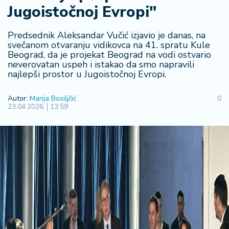
Jugoistočnoj Evropi"
R
e
g
Predsednik Aleksandar Vučić izjavio je danas, na
i
svečanom otvaranju vidikovca na 41. spratu Kule
Beograd, da je projekat Beograd na vodi ostvario
o
neverovatan uspeh i istakao da smo napravili
n
najlepši prostor u Jugoistočnoj Evropi.
S
Autor:
Marija Bosiljčić
0
r
23.04.2026.
13:59
b
ij
a
S
v
e
t
F