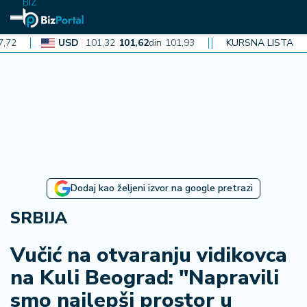
BIZ
USD
101,32
101,62
din
101,93
CAD
KURSNA LISTA
72,30
72,52
din
72
N
aj
n
o
vi
je
B
Dodaj kao željeni izvor na google pretrazi
i
z
SRBIJA
i
n
Vučić na otvaranju vidikovca
f
na Kuli Beograd: "Napravili
o
smo najlepši prostor u