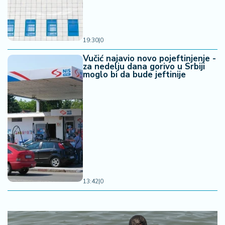
19:30
|
0
Vučić najavio novo pojeftinjenje -
za nedelju dana gorivo u Srbiji
moglo bi da bude jeftinije
13:42
|
0