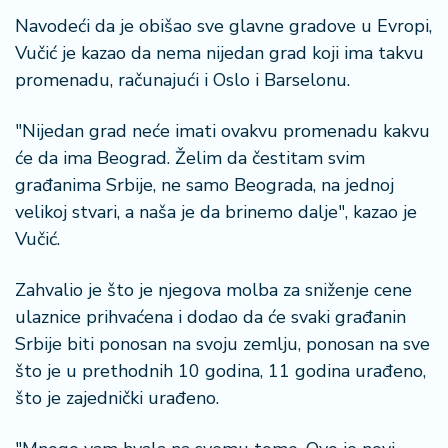
Navodeći da je obišao sve glavne gradove u Evropi,
Vučić je kazao da nema nijedan grad koji ima takvu
promenadu, računajući i Oslo i Barselonu.
"Nijedan grad neće imati ovakvu promenadu kakvu
će da ima Beograd. Želim da čestitam svim
građanima Srbije, ne samo Beograda, na jednoj
velikoj stvari, a naša je da brinemo dalje", kazao je
Vučić.
Zahvalio je što je njegova molba za sniženje cene
ulaznice prihvaćena i dodao da će svaki građanin
Srbije biti ponosan na svoju zemlju, ponosan na sve
što je u prethodnih 10 godina, 11 godina urađeno,
što je zajednički urađeno.