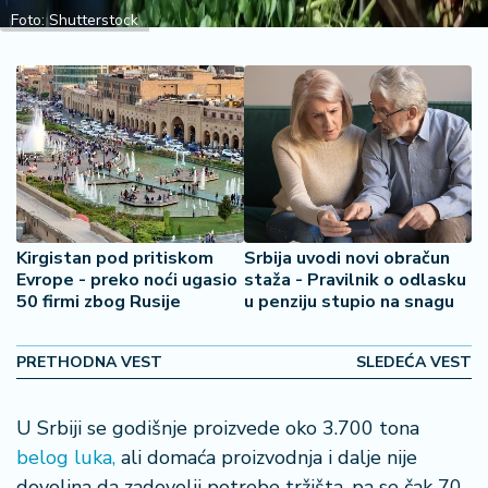
š
Foto: Shutterstock
a
č
N
e
k
r
e
t
n
Kirgistan pod pritiskom
Srbija uvodi novi obračun
i
Evrope - preko noći ugasio
staža - Pravilnik o odlasku
n
50 firmi zbog Rusije
u penziju stupio na snagu
e
PRETHODNA VEST
SLEDEĆA VEST
P
e
n
U Srbiji se godišnje proizvede oko 3.700 tona
zi
belog luka,
ali domaća proizvodnja i dalje nije
o
dovoljna da zadovolji potrebe tržišta, pa se čak 70