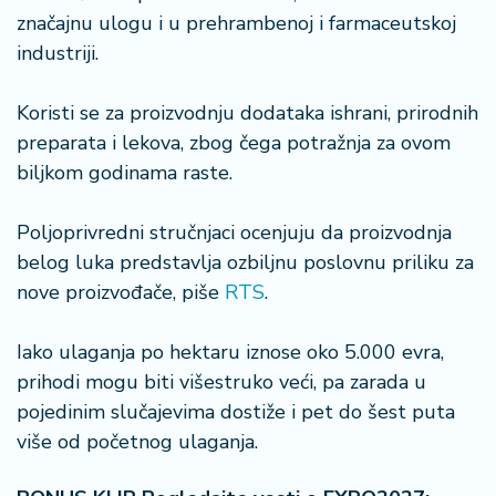
značajnu ulogu i u prehrambenoj i farmaceutskoj
industriji.
Koristi se za proizvodnju dodataka ishrani, prirodnih
preparata i lekova, zbog čega potražnja za ovom
biljkom godinama raste.
Poljoprivredni stručnjaci ocenjuju da proizvodnja
belog luka predstavlja ozbiljnu poslovnu priliku za
nove proizvođače, piše
RTS
.
Iako ulaganja po hektaru iznose oko 5.000 evra,
prihodi mogu biti višestruko veći, pa zarada u
pojedinim slučajevima dostiže i pet do šest puta
više od početnog ulaganja.