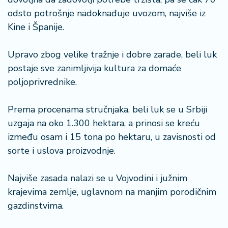
n
odsto potrošnje nadoknađuje uvozom, najviše iz
i
Kine i Španije.
s
a
n
Upravo zbog velike tražnje i dobre zarade, beli luk
i
postaje sve zanimljivija kultura za domaće
poljoprivrednike.
T
u
ri
Prema procenama stručnjaka, beli luk se u Srbiji
z
uzgaja na oko 1.300 hektara, a prinosi se kreću
a
između osam i 15 tona po hektaru, u zavisnosti od
m
sorte i uslova proizvodnje.
K
Najviše zasada nalazi se u Vojvodini i južnim
a
ri
krajevima zemlje, uglavnom na manjim porodičnim
j
gazdinstvima.
e
r