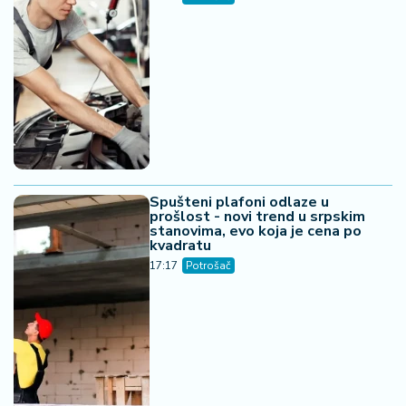
Spušteni plafoni odlaze u
prošlost - novi trend u srpskim
stanovima, evo koja je cena po
kvadratu
17:17
Potrošač