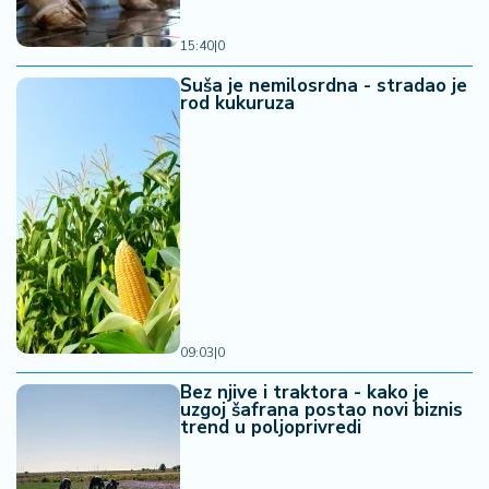
15:40
|
0
Suša je nemilosrdna - stradao je
rod kukuruza
09:03
|
0
Bez njive i traktora - kako je
uzgoj šafrana postao novi biznis
trend u poljoprivredi