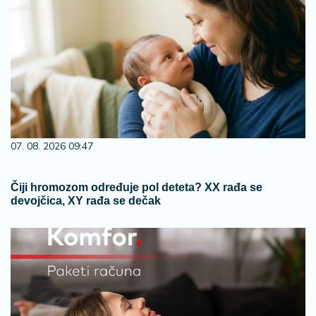
07. 08. 2026 09:47
Čiji hromozom određuje pol deteta? XX rađa se
devojčica, XY rađa se dečak