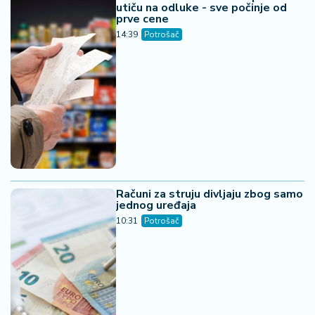
utiču na odluke - sve počinje od
prve cene
14:39
Potrošač
Računi za struju divljaju zbog samo
jednog uređaja
10:31
Potrošač