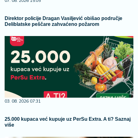
07. 08. 2026 15:05
Direktor policije Dragan Vasiljević obišao područje
Deliblatske peščare zahvaćeno požarom
03. 08. 2026 07:31
25.000 kupaca već kupuje uz PerSu Extra. A ti? Saznaj
više