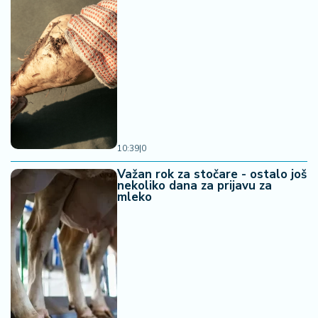
10:39
|
0
Važan rok za stočare - ostalo još
nekoliko dana za prijavu za
mleko