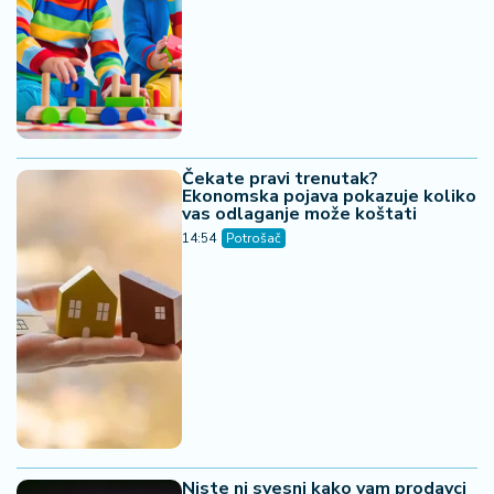
Čekate pravi trenutak?
Ekonomska pojava pokazuje koliko
vas odlaganje može koštati
14:54
Potrošač
Niste ni svesni kako vam prodavci