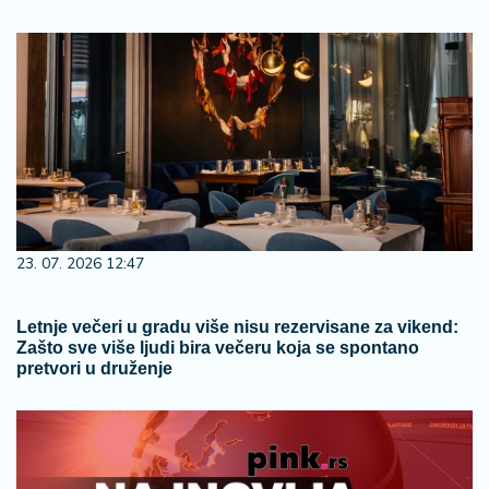
23. 07. 2026 12:47
Letnje večeri u gradu više nisu rezervisane za vikend:
Zašto sve više ljudi bira večeru koja se spontano
pretvori u druženje