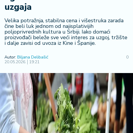
F
uzgaja
i
n
a
Velika potražnja, stabilna cena i višestruka zarada
n
čine beli luk jednom od najisplativijih
poljoprivrednih kultura u Srbiji. Iako domaći
si
proizvođači beleže sve veći interes za uzgoj, tržište
j
i dalje zavisi od uvoza iz Kine i Španije.
e
i
Autor:
Biljana Delibašić
0
B
20.05.2026.
19:21
e
r
z
a
E
x
p
o
2
0