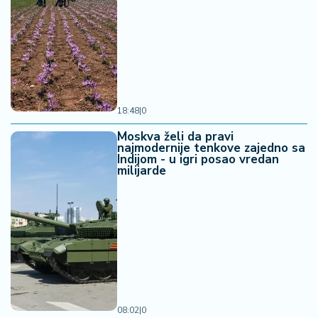
18:48
|
0
Moskva želi da pravi
najmodernije tenkove zajedno sa
Indijom - u igri posao vredan
milijarde
08:02
|
0