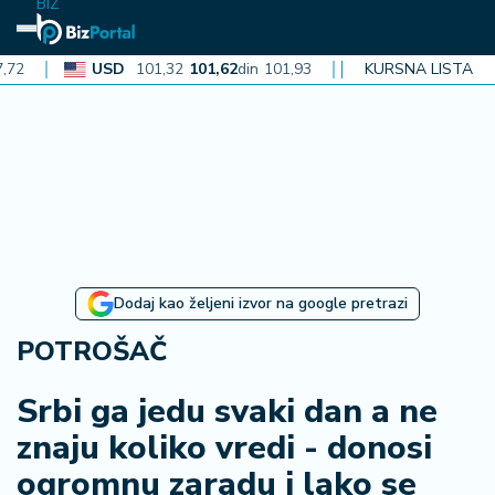
BIZ
USD
101,32
101,62
din
101,93
CAD
72,30
KURSNA LISTA
72,52
din
72,
N
aj
n
o
vi
je
B
Dodaj kao željeni izvor na google pretrazi
iz
i
POTROŠAČ
n
f
Srbi ga jedu svaki dan a ne
o
znaju koliko vredi - donosi
ogromnu zaradu i lako se