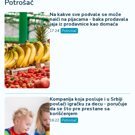
Potrošač
Na kakve sve podvale se može
naići na pijacama - baka prodavala
jaja iz prodavnice kao domaća
17:24
Potrošač
Kompanija koja posluje i u Srbiji
povlači igračku za decu - poručuje
da se što pre prestane sa
korišćenjem
16:22
Potrošač