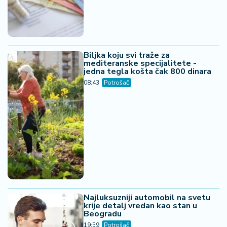
Biljka koju svi traže za
mediteranske specijalitete -
jedna tegla košta čak 800 dinara
08:43
Potrošač
Najluksuzniji automobil na svetu
krije detalj vredan kao stan u
Beogradu
19:59
Potrošač