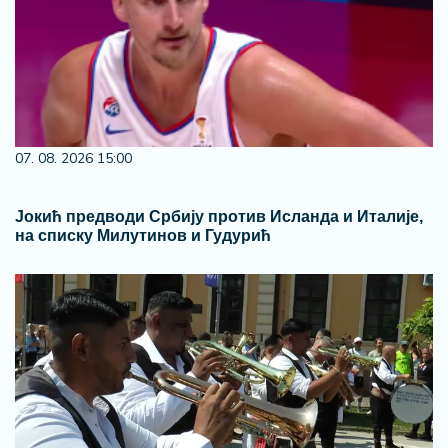
07. 08. 2026 15:00
Јокић предводи Србију против Исланда и Италије,
на списку Милутинов и Гудурић