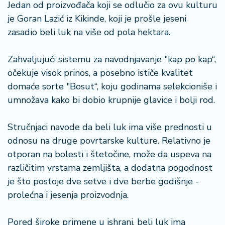
Jedan od proizvođača koji se odlučio za ovu kulturu
a
je Goran Lazić iz Kikinde, koji je prošle jeseni
zasadio beli luk na više od pola hektara.
Zahvaljujući sistemu za navodnjavanje "kap po kap“,
očekuje visok prinos, a posebno ističe kvalitet
domaće sorte "Bosut“, koju godinama selekcioniše i
umnožava kako bi dobio krupnije glavice i bolji rod.
Stručnjaci navode da beli luk ima više prednosti u
odnosu na druge povrtarske kulture. Relativno je
otporan na bolesti i štetočine, može da uspeva na
različitim vrstama zemljišta, a dodatna pogodnost
je što postoje dve setve i dve berbe godišnje -
prolećna i jesenja proizvodnja.
Pored široke primene u ishrani, beli luk ima