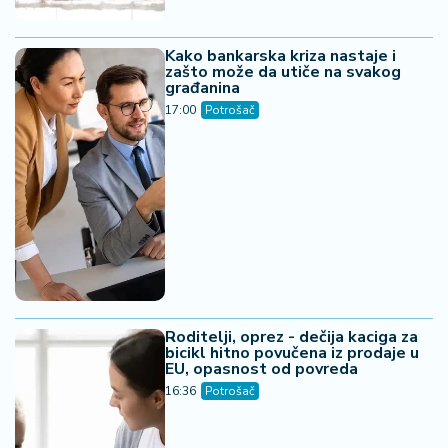
Kako bankarska kriza nastaje i
zašto može da utiče na svakog
građanina
17:00
Potrošač
Roditelji, oprez - dečija kaciga za
bicikl hitno povučena iz prodaje u
EU, opasnost od povreda
16:36
Potrošač