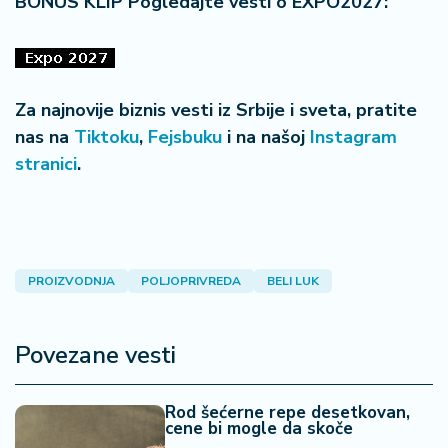
BONUS KLIP Pogledajte vesti o EXPO2027:
Za najnovije biznis vesti iz Srbije i sveta, pratite
nas na
Tiktoku
,
Fejsbuku
i na našoj
Instagram
stranici
.
PROIZVODNJA
POLJOPRIVREDA
BELI LUK
Povezane vesti
Rod šećerne repe desetkovan,
cene bi mogle da skoče