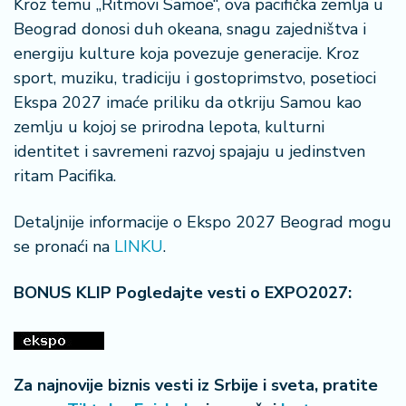
Kroz temu „Ritmovi Samoe“, ova pacifička zemlja u
Beograd donosi duh okeana, snagu zajedništva i
energiju kulture koja povezuje generacije. Kroz
sport, muziku, tradiciju i gostoprimstvo, posetioci
Ekspa 2027 imaće priliku da otkriju Samou kao
zemlju u kojoj se prirodna lepota, kulturni
identitet i savremeni razvoj spajaju u jedinstven
ritam Pacifika.
Detaljnije informacije o Ekspo 2027 Beograd mogu
se pronaći na
LINKU
.
BONUS KLIP Pogledajte vesti o EXPO2027:
Za najnovije biznis vesti iz Srbije i sveta, pratite