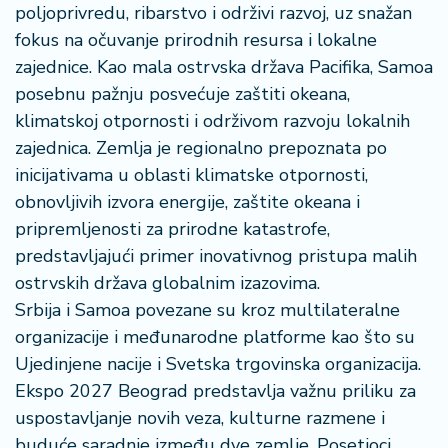
poljoprivredu, ribarstvo i održivi razvoj, uz snažan
fokus na očuvanje prirodnih resursa i lokalne
zajednice. Kao mala ostrvska država Pacifika, Samoa
posebnu pažnju posvećuje zaštiti okeana,
klimatskoj otpornosti i održivom razvoju lokalnih
zajednica. Zemlja je regionalno prepoznata po
inicijativama u oblasti klimatske otpornosti,
obnovljivih izvora energije, zaštite okeana i
pripremljenosti za prirodne katastrofe,
predstavljajući primer inovativnog pristupa malih
ostrvskih država globalnim izazovima.
Srbija i Samoa povezane su kroz multilateralne
organizacije i međunarodne platforme kao što su
Ujedinjene nacije i Svetska trgovinska organizacija.
Ekspo 2027 Beograd predstavlja važnu priliku za
uspostavljanje novih veza, kulturne razmene i
buduće saradnje između dve zemlje. Posetioci