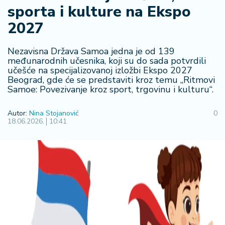
F
sporta i kulture na Ekspo
i
n
2027
a
n
Nezavisna Država Samoa jedna je od 139
si
međunarodnih učesnika, koji su do sada potvrdili
j
učešće na specijalizovanoj izložbi Ekspo 2027
e
Beograd, gde će se predstaviti kroz temu „Ritmovi
i
Samoe: Povezivanje kroz sport, trgovinu i kulturu“.
B
e
Autor:
Nina Stojanović
0
r
18.06.2026.
10:41
z
a
E
x
p
o
2
0