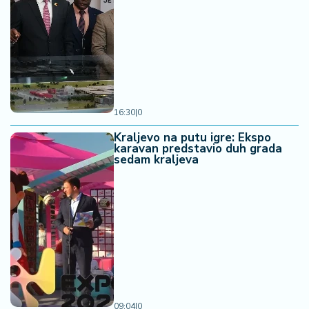
16:30
|
0
Kraljevo na putu igre: Ekspo
karavan predstavio duh grada
sedam kraljeva
09:04
|
0