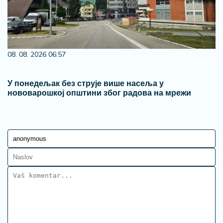
08. 08. 2026 06:57
У понедељак без струје више насеља у
нововарошкој општини због радова на мрежи