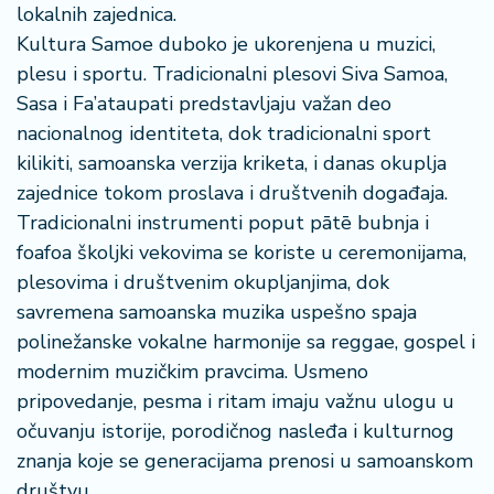
lokalnih zajednica.
a
Kultura Samoe duboko je ukorenjena u muzici,
plesu i sportu. Tradicionalni plesovi Siva Samoa,
Sasa i Fa’ataupati predstavljaju važan deo
nacionalnog identiteta, dok tradicionalni sport
kilikiti, samoanska verzija kriketa, i danas okuplja
zajednice tokom proslava i društvenih događaja.
Tradicionalni instrumenti poput pātē bubnja i
foafoa školjki vekovima se koriste u ceremonijama,
plesovima i društvenim okupljanjima, dok
savremena samoanska muzika uspešno spaja
polinežanske vokalne harmonije sa reggae, gospel i
modernim muzičkim pravcima. Usmeno
pripovedanje, pesma i ritam imaju važnu ulogu u
očuvanju istorije, porodičnog nasleđa i kulturnog
znanja koje se generacijama prenosi u samoanskom
društvu.