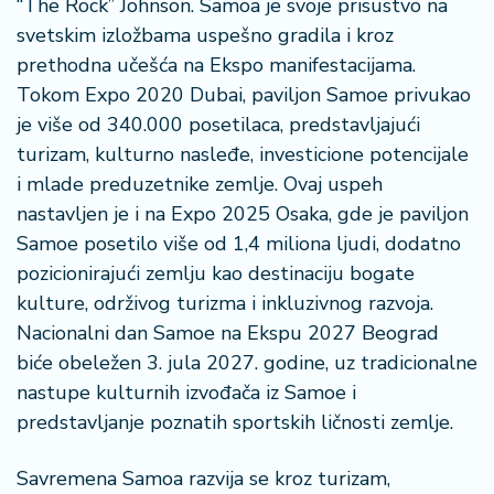
“The Rock” Johnson. Samoa je svoje prisustvo na
svetskim izložbama uspešno gradila i kroz
prethodna učešća na Ekspo manifestacijama.
Tokom Expo 2020 Dubai, paviljon Samoe privukao
je više od 340.000 posetilaca, predstavljajući
turizam, kulturno nasleđe, investicione potencijale
i mlade preduzetnike zemlje. Ovaj uspeh
nastavljen je i na Expo 2025 Osaka, gde je paviljon
Samoe posetilo više od 1,4 miliona ljudi, dodatno
pozicionirajući zemlju kao destinaciju bogate
kulture, održivog turizma i inkluzivnog razvoja.
Nacionalni dan Samoe na Ekspu 2027 Beograd
biće obeležen 3. jula 2027. godine, uz tradicionalne
nastupe kulturnih izvođača iz Samoe i
predstavljanje poznatih sportskih ličnosti zemlje.
Savremena Samoa razvija se kroz turizam,