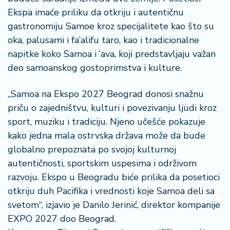
Ekspa imaće priliku da otkriju i autentičnu
gastronomiju Samoe kroz specijalitete kao što su
oka, palusami i fa’alifu taro, kao i tradicionalne
napitke koko Samoa i ’ava, koji predstavljaju važan
deo samoanskog gostoprimstva i kulture.
„Samoa na Ekspo 2027 Beograd donosi snažnu
priču o zajedništvu, kulturi i povezivanju ljudi kroz
sport, muziku i tradiciju. Njeno učešće pokazuje
kako jedna mala ostrvska država može da bude
globalno prepoznata po svojoj kulturnoj
autentičnosti, sportskim uspesima i održivom
razvoju. Ekspo u Beogradu biće prilika da posetioci
otkriju duh Pacifika i vrednosti koje Samoa deli sa
svetom“, izjavio je Danilo Jerinić, direktor kompanije
EXPO 2027 doo Beograd.