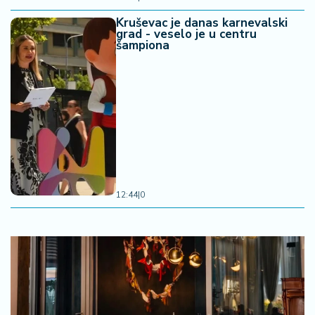
Kruševac je danas karnevalski
grad - veselo je u centru
šampiona
12:44
|
0