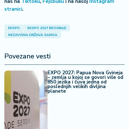
nas na
Tiktoku
,
Fejsbuku
i na našoj
Instagram
stranici
.
EKSPO
EKSPO 2027 BEOGRAD
NEZAVISNA DRŽAVA SAMOA
Povezane vesti
EXPO 2027: Papua Nova Gvineja
– zemlja u kojoj se govori više od
850 jezika i čuva jedna od
poslednjih velikih divljina
planete