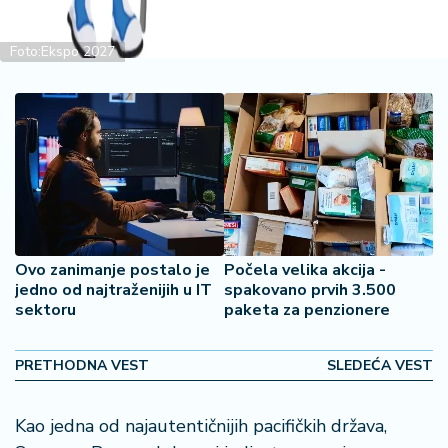
š
a
č
Foto:Ekspo 2027
N
e
k
r
e
t
n
i
Ovo zanimanje postalo je
Počela velika akcija -
n
jedno od najtraženijih u IT
spakovano prvih 3.500
e
sektoru
paketa za penzionere
P
PRETHODNA VEST
SLEDEĆA VEST
e
n
zi
Kao jedna od najautentičnijih pacifičkih država,
o