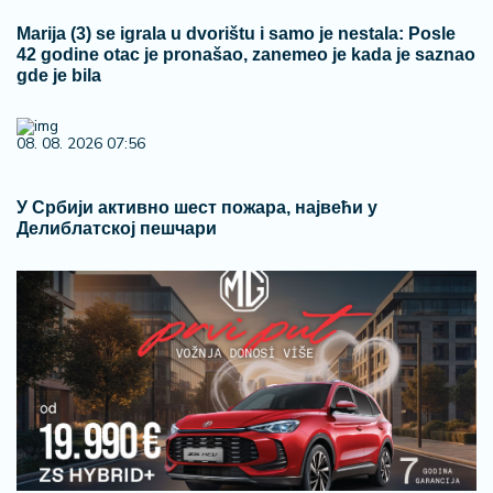
Marija (3) se igrala u dvorištu i samo je nestala: Posle
42 godine otac je pronašao, zanemeo je kada je saznao
gde je bila
08. 08. 2026 07:56
У Србији активно шест пожара, највећи у
Делиблатској пешчари