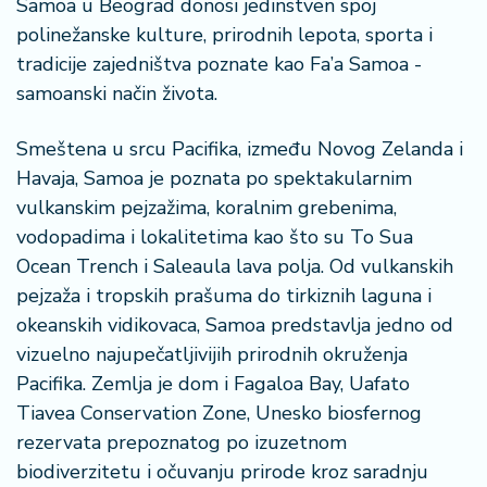
Samoa u Beograd donosi jedinstven spoj
n
i
polinežanske kulture, prirodnih lepota, sporta i
s
tradicije zajedništva poznate kao Fa’a Samoa -
a
samoanski način života.
n
i
Smeštena u srcu Pacifika, između Novog Zelanda i
Havaja, Samoa je poznata po spektakularnim
T
vulkanskim pejzažima, koralnim grebenima,
u
ri
vodopadima i lokalitetima kao što su To Sua
z
Ocean Trench i Saleaula lava polja. Od vulkanskih
a
pejzaža i tropskih prašuma do tirkiznih laguna i
m
okeanskih vidikovaca, Samoa predstavlja jedno od
vizuelno najupečatljivijih prirodnih okruženja
K
Pacifika. Zemlja je dom i Fagaloa Bay, Uafato
a
ri
Tiavea Conservation Zone, Unesko biosfernog
j
rezervata prepoznatog po izuzetnom
e
biodiverzitetu i očuvanju prirode kroz saradnju
r