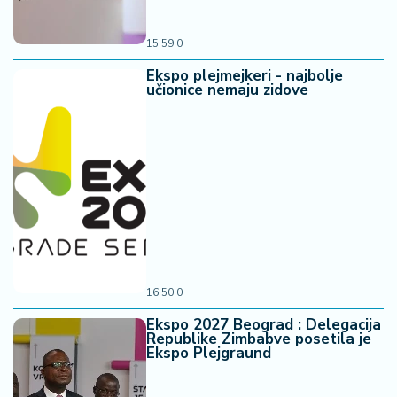
15:59
|
0
Ekspo plejmejkeri - najbolje
učionice nemaju zidove
16:50
|
0
Ekspo 2027 Beograd : Delegacija
Republike Zimbabve posetila je
Ekspo Plejgraund