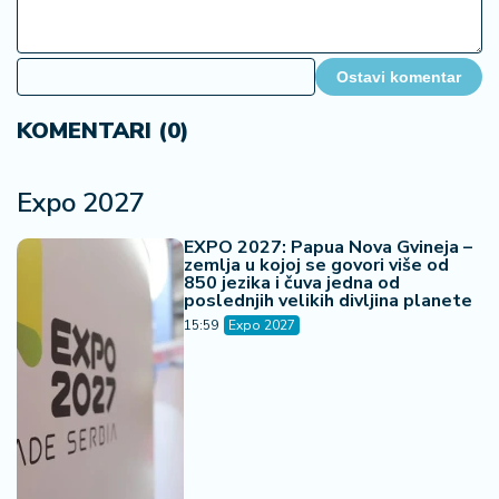
Ostavi komentar
KOMENTARI (0)
Expo 2027
EXPO 2027: Papua Nova Gvineja –
zemlja u kojoj se govori više od
850 jezika i čuva jedna od
poslednjih velikih divljina planete
15:59
Expo 2027