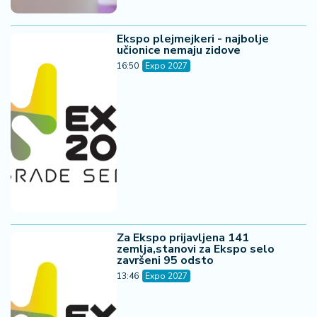
Ekspo plejmejkeri - najbolje
učionice nemaju zidove
16:50
Expo 2027
Za Ekspo prijavljena 141
zemlja,stanovi za Ekspo selo
završeni 95 odsto
13:46
Expo 2027