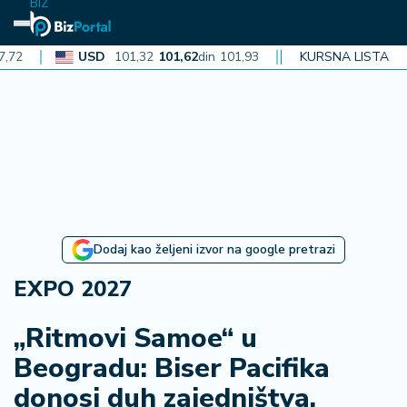
BIZ
USD
101,32
101,62
din
101,93
CAD
KURSNA LISTA
72,30
72,52
din
72
N
aj
n
o
vi
je
B
Dodaj kao željeni izvor na google pretrazi
iz
i
EXPO 2027
n
f
„Ritmovi Samoe“ u
o
Beogradu: Biser Pacifika
donosi duh zajedništva,