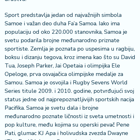
Sport predstavlja jedan od najvažnijih simbola
Samoe i važan deo duha Fa’a Samoa. Iako ima
populaciju od oko 220.000 stanovnika, Samoa je
svetu podarila brojne međunarodno priznate
sportiste. Zemlja je poznata po uspesima u ragbiju,
boksu i dizanju tegova, kroz imena kao što su David
Tua, Joseph Parker, Jai Opetaia i olimpijka Ele
Opeloge, prva osvajačica olimpijske medalje za
Samou. Samoa je osvojila i Rugby Sevens World
Series titule 2009. i 2010. godine, potvrđujući svoj
status jedne od najprepoznatljivijih sportskih nacija
Pacifika. Samoa je svetu dala i brojne
međunarodno poznate ličnosti iz sveta umetnosti i
pop kulture, među kojima su operski pevač Pene
Pati, glumac KJ Apa i holivudska zvezda Dwayne