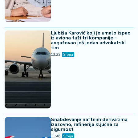
Ljubiša Karović koji je umalo ispao
iz aviona tuži tri kompanije -
angažovao još jedan advokatski
tim
13:22
Srbija
Snabdevanje naftnim derivatima
izazovno, rafinerija ključna za
sigurnost
11:46
Srbija