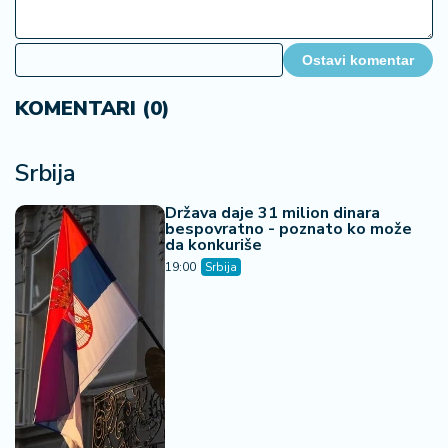
Ostavi komentar
KOMENTARI (0)
Srbija
Država daje 31 milion dinara
bespovratno - poznato ko može
da konkuriše
19:00
Srbija