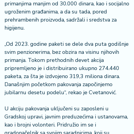
n
primanjima manjim od 30.000 dinara, kao i socijalno
i
ugroženim građanima, a da su tada, pored
s
prehrambenih proizvoda, sadržali i sredstva za
a
higijenu.
n
i
„Od 2023. godine paketi se dele dva puta godišnje
T
svim penzionerima, bez obzira na visinu njihovih
u
primanja. Tokom prethodnih devet akcija
ri
pripremljeno je i distribuirano ukupno 274.440
z
paketa, za šta je izdvojeno 319,3 miliona dinara.
a
m
Današnjim početkom pakovanja započinjemo
jubilarnu desetu podelu“, rekao je Cvetanović.
K
a
U akciju pakovanja uključeni su zaposleni u
ri
Gradskoj upravi, javnim preduzećima i ustanovama,
j
kao i brojni volonteri. Pridružio im se i
e
r
gradonačelnik sa svojim saradnicima, koji su