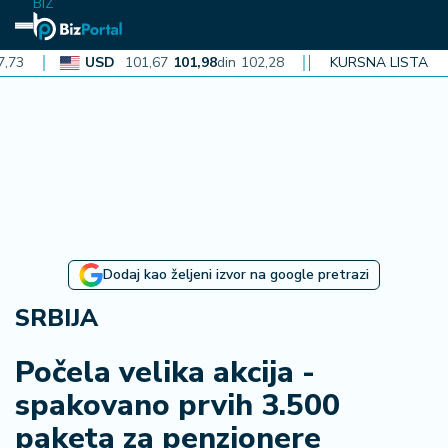
BIZ
USD
101,67
101,98
din
102,28
CAD
72,38
KURSNA LISTA
72,60
din
72,
N
aj
n
o
vi
je
B
Dodaj kao željeni izvor na google pretrazi
i
z
SRBIJA
i
n
Počela velika akcija -
f
spakovano prvih 3.500
o
paketa za penzionere