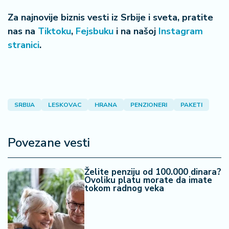
Za najnovije biznis vesti iz Srbije i sveta, pratite
nas na
Tiktoku
,
Fejsbuku
i na našoj
Instagram
stranici
.
SRBIJA
LESKOVAC
HRANA
PENZIONERI
PAKETI
Povezane vesti
Želite penziju od 100.000 dinara?
Ovoliku platu morate da imate
tokom radnog veka