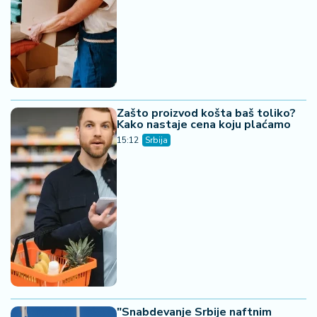
Zašto proizvod košta baš toliko?
Kako nastaje cena koju plaćamo
15:12
Srbija
"Snabdevanje Srbije naftnim