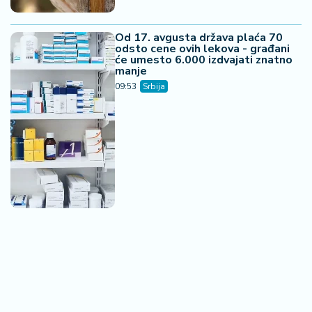
Od 17. avgusta država plaća 70
odsto cene ovih lekova - građani
će umesto 6.000 izdvajati znatno
manje
09:53
Srbija