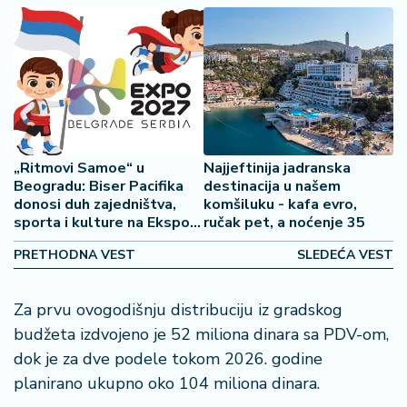
2
7
B
iz
L
if
e
„Ritmovi Samoe“ u
Najjeftinija jadranska
s
Beogradu: Biser Pacifika
destinacija u našem
t
donosi duh zajedništva,
komšiluku - kafa evro,
y
sporta i kulture na Ekspo
ručak pet, a noćenje 35
2027
l
PRETHODNA VEST
SLEDEĆA VEST
e
P
Za prvu ovogodišnju distribuciju iz gradskog
o
budžeta izdvojeno je 52 miliona dinara sa PDV-om,
t
dok je za dve podele tokom 2026. godine
r
planirano ukupno oko 104 miliona dinara.
o