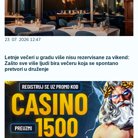
23. 07. 2026 12:47
Letnje večeri u gradu više nisu rezervisane za vikend:
Zašto sve više ljudi bira večeru koja se spontano
pretvori u druženje