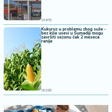
14:47
|
0
Kukuruz u problemu zbog suše -
bez kiše usevi u Šumadiji mogu
završiti sezonu čak 2 meseca
ranije
16:10
|
0