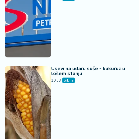
Usevi na udaru suše - kukuruz u
lošem stanju
10:53
Srbija