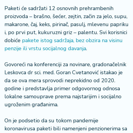
š
a
Paketi će sadržati 12 osnovnih prehrambenih
č
proizvoda – brašno, šećer, zejtin, začin za jelo, supu,
makarone, čaj, keks, pirinač, pasulj, mlevenu papriku
N
i, po prvi put, kukuruzni griz – palentu. Svi korisnici
e
dobiće
pakete istog sadržaja, bez obzira na visinu
k
r
penzije ili vrstu socijalnog davanja
.
e
t
Govoreći na konferenciji za novinare, gradonačelnik
n
Leskovca dr sci. med. Goran Cvetanović istakao je
i
da se ova mera sprovodi neprekidno od 2020.
n
e
godine i predstavlja primer odgovornog odnosa
lokalne samouprave prema najstarijim i socijalno
P
ugroženim građanima.
e
n
On je podsetio da su tokom pandemije
zi
koronavirusa paketi bili namenjeni penzionerima sa
o