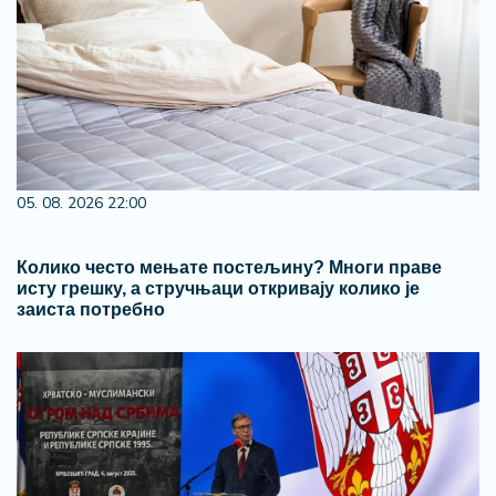
05. 08. 2026 22:00
Колико често мењате постељину? Многи праве
исту грешку, а стручњаци откривају колико је
заиста потребно