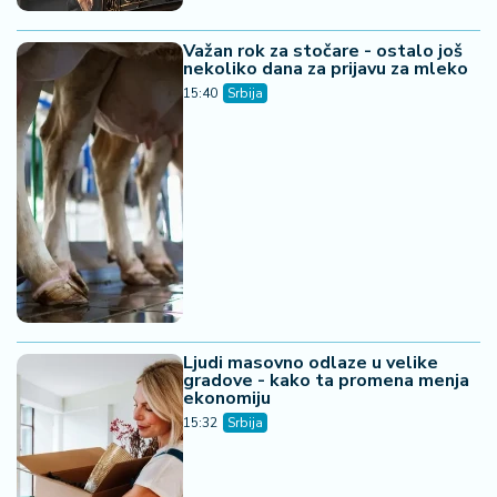
Važan rok za stočare - ostalo još
nekoliko dana za prijavu za mleko
15:40
Srbija
Ljudi masovno odlaze u velike
gradove - kako ta promena menja
ekonomiju
15:32
Srbija