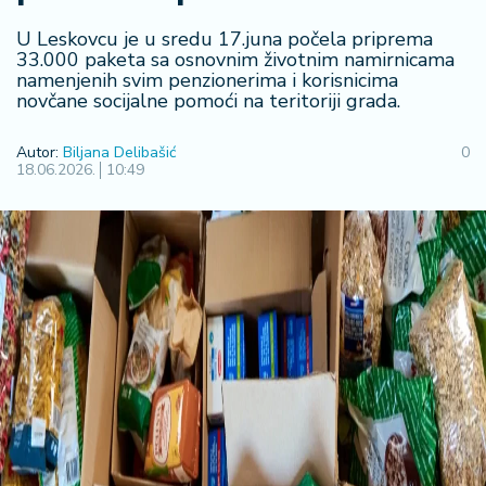
R
U Leskovcu je u sredu 17.juna počela priprema
e
33.000 paketa sa osnovnim životnim namirnicama
g
namenjenih svim penzionerima i korisnicima
i
novčane socijalne pomoći na teritoriji grada.
o
n
Autor:
Biljana Delibašić
0
18.06.2026.
10:49
S
r
b
ij
a
S
v
e
t
F