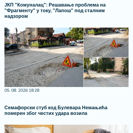
ЈКП "Комуналац": Решавање проблема на
"Фрагменту" у току, "Лапош" под сталним
надзором
05. 08. 2026 18:28
Семафорски стуб код Булевара Немањића
померен због честих удара возила