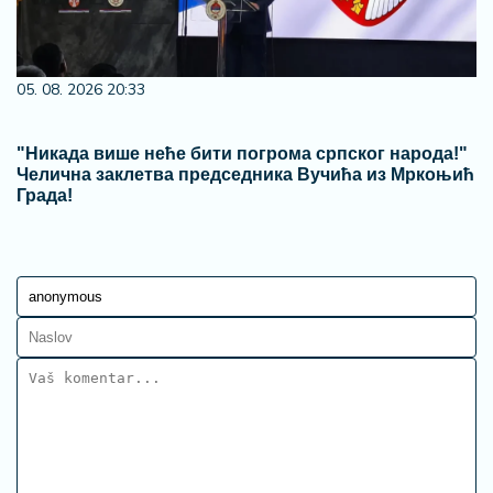
05. 08. 2026 20:33
"Никада више неће бити погрома српског народа!"
Челична заклетва председника Вучића из Мркоњић
Града!