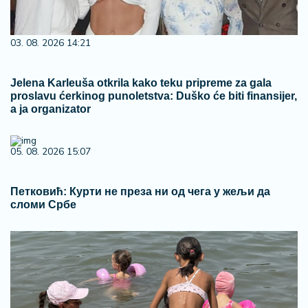
03. 08. 2026 14:21
Jelena Karleuša otkrila kako teku pripreme za gala
proslavu ćerkinog punoletstva: Duško će biti finansijer,
a ja organizator
05. 08. 2026 15:07
Петковић: Курти не преза ни од чега у жељи да
сломи Србе