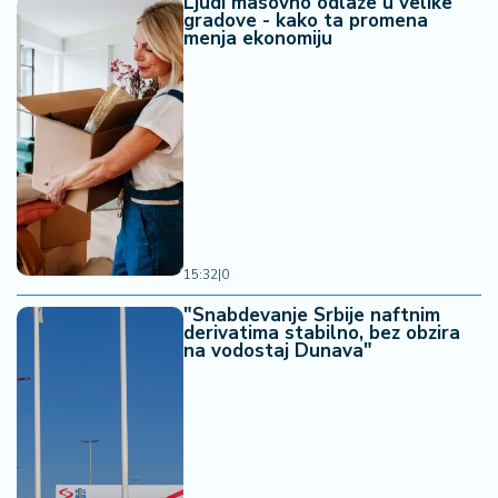
Ljudi masovno odlaze u velike
gradove - kako ta promena
menja ekonomiju
15:32
|
0
"Snabdevanje Srbije naftnim
derivatima stabilno, bez obzira
na vodostaj Dunava"