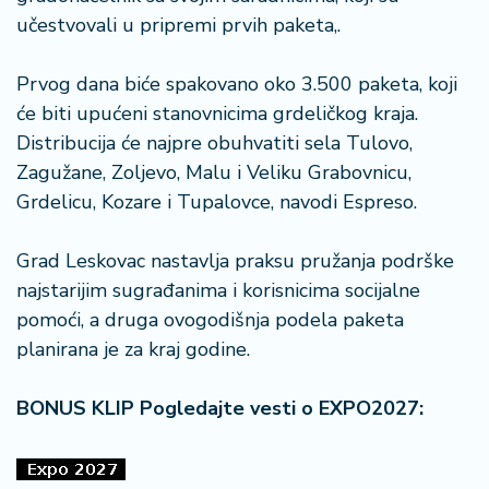
a
učestvovali u pripremi prvih paketa,.
Prvog dana biće spakovano oko 3.500 paketa, koji
će biti upućeni stanovnicima grdeličkog kraja.
Distribucija će najpre obuhvatiti sela Tulovo,
Zagužane, Zoljevo, Malu i Veliku Grabovnicu,
Grdelicu, Kozare i Tupalovce, navodi Espreso.
Grad Leskovac nastavlja praksu pružanja podrške
najstarijim sugrađanima i korisnicima socijalne
pomoći, a druga ovogodišnja podela paketa
planirana je za kraj godine.
BONUS KLIP Pogledajte vesti o EXPO2027: