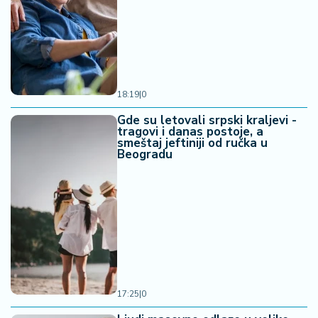
18:19
|
0
Gde su letovali srpski kraljevi -
tragovi i danas postoje, a
smeštaj jeftiniji od ručka u
Beogradu
17:25
|
0