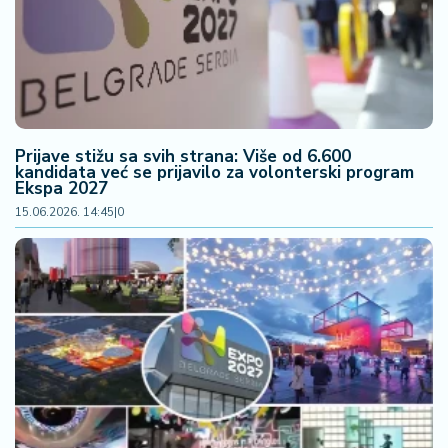
n
i
s
a
n
i
Prijave stižu sa svih strana: Više od 6.600
T
kandidata već se prijavilo za volonterski program
Ekspa 2027
u
ri
15.06.2026. 14:45
|
0
z
a
m
K
a
ri
j
e
r