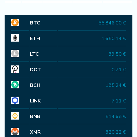
BTC
55.846,00 €
ETH
1.650,14 €
LTC
39,50 €
DOT
0,71 €
BCH
185,24 €
LINK
7,11 €
BNB
514,68 €
XMR
320,22 €