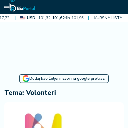
BIZ
USD
101,32
101,62
din
101,93
CAD
KURSNA LISTA
72,30
72,52
d
N
aj
n
o
vi
je
B
Dodaj kao željeni izvor na google pretrazi
iz
i
Tema: Volonteri
n
f
o