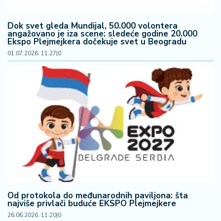
2
7
Dok svet gleda Mundijal, 50.000 volontera
angažovano je iza scene: sledeće godine 20.000
Ekspo Plejmejkera dočekuje svet u Beogradu
B
01.07.2026. 11:27
|
0
iz
L
if
e
s
t
y
l
e
P
o
t
Od protokola do međunarodnih paviljona: šta
r
najviše privlači buduće EKSPO Plejmejkere
o
26.06.2026. 11:20
|
0