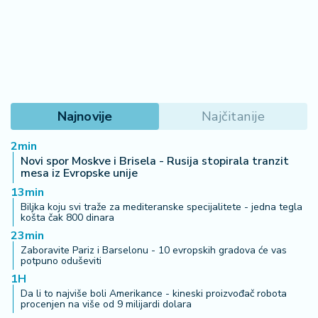
Najnovije
Najčitanije
2min
Novi spor Moskve i Brisela - Rusija stopirala tranzit
mesa iz Evropske unije
13min
Biljka koju svi traže za mediteranske specijalitete - jedna tegla
košta čak 800 dinara
23min
Zaboravite Pariz i Barselonu - 10 evropskih gradova će vas
potpuno oduševiti
1H
Da li to najviše boli Amerikance - kineski proizvođač robota
procenjen na više od 9 milijardi dolara