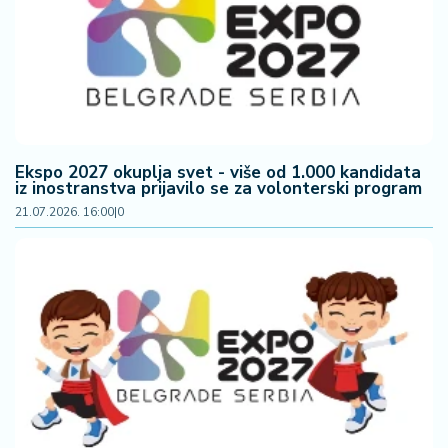
F
i
n
a
n
si
j
e
Ekspo 2027 okuplja svet - više od 1.000 kandidata
i
iz inostranstva prijavilo se za volonterski program
B
21.07.2026. 16:00
|
0
e
r
z
a
E
x
p
o
2
0