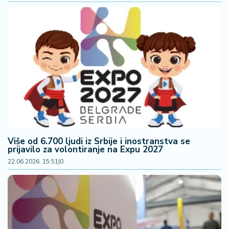
š
a
č
N
e
k
r
e
t
n
i
n
Više od 6.700 ljudi iz Srbije i inostranstva se
prijavilo za volontiranje na Expu 2027
e
22.06.2026. 15:51
|
0
P
e
n
zi
o