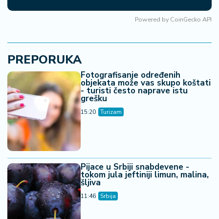
Powered by
CoinGecko API
PREPORUKA
Fotografisanje određenih
objekata može vas skupo koštati
- turisti često naprave istu
grešku
15:20
Turizam
Pijace u Srbiji snabdevene -
tokom jula jeftiniji limun, malina,
šljiva
11:46
Srbija