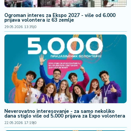
a
Ogroman interes za Ekspo 2027 - više od 6.000
prijava volontera iz 63 zemlje
29.05.2026. 13:35
|
0
Neverovatno interesovanje - za samo nekoliko
dana stiglo više od 5.000 prijava za Expo volontera
22.05.2026. 17:19
|
0