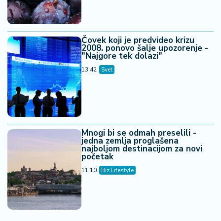
Čovek koji je predvideo krizu
2008. ponovo šalje upozorenje -
"Najgore tek dolazi"
13:42
Svet
Mnogi bi se odmah preselili -
jedna zemlja proglašena
najboljom destinacijom za novi
početak
11:10
Biz Lifestyle