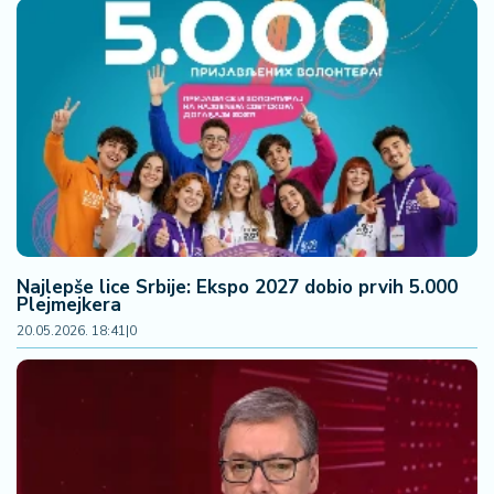
Nаjlepše lice Srbije: Ekspo 2027 dobio prvih 5.000
Plejmejkerа
20.05.2026. 18:41
|
0