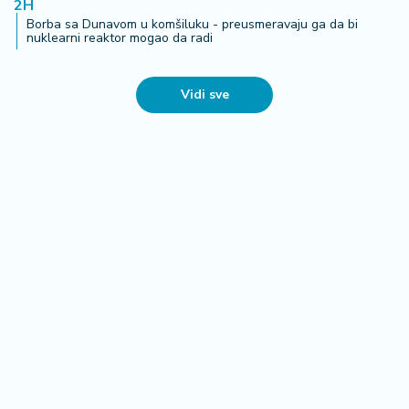
2H
Borba sa Dunavom u komšiluku - preusmeravaju ga da bi
nuklearni reaktor mogao da radi
Vidi sve