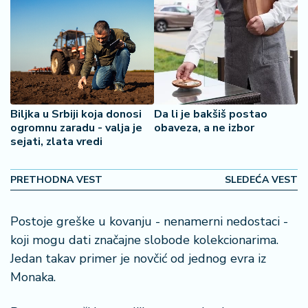
o
š
a
č
N
e
k
Biljka u Srbiji koja donosi
Da li je bakšiš postao
r
ogromnu zaradu - valja je
obaveza, a ne izbor
sejati, zlata vredi
e
t
n
PRETHODNA VEST
SLEDEĆA VEST
i
n
e
Postoje greške u kovanju - nenamerni nedostaci -
koji mogu dati značajne slobode kolekcionarima.
P
Jedan takav primer je novčić od jednog evra iz
e
Monaka.
n
zi