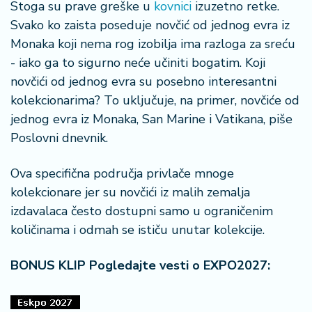
Stoga su prave greške u
kovnici
izuzetno retke.
Svako ko zaista poseduje novčić od jednog evra iz
Monaka koji nema rog izobilja ima razloga za sreću
- iako ga to sigurno neće učiniti bogatim. Koji
novčići od jednog evra su posebno interesantni
kolekcionarima? To uključuje, na primer, novčiće od
jednog evra iz Monaka, San Marine i Vatikana, piše
Poslovni dnevnik.
Ova specifična područja privlače mnoge
kolekcionare jer su novčići iz malih zemalja
izdavalaca često dostupni samo u ograničenim
količinama i odmah se ističu unutar kolekcije.
BONUS KLIP Pogledajte vesti o EXPO2027: