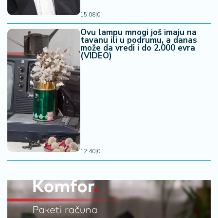
15:08
|
0
Ovu lampu mnogi još imaju na
tavanu ili u podrumu, a danas
može da vredi i do 2.000 evra
(VIDEO)
12:40
|
0