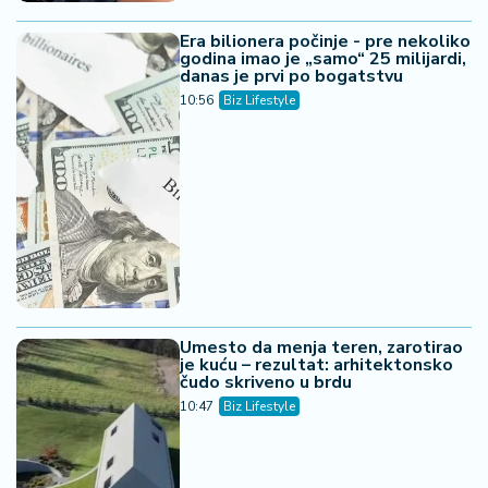
Era bilionera počinje - pre nekoliko
godina imao je „samo“ 25 milijardi,
danas je prvi po bogatstvu
10:56
Biz Lifestyle
Umesto da menja teren, zarotirao
je kuću – rezultat: arhitektonsko
čudo skriveno u brdu
10:47
Biz Lifestyle