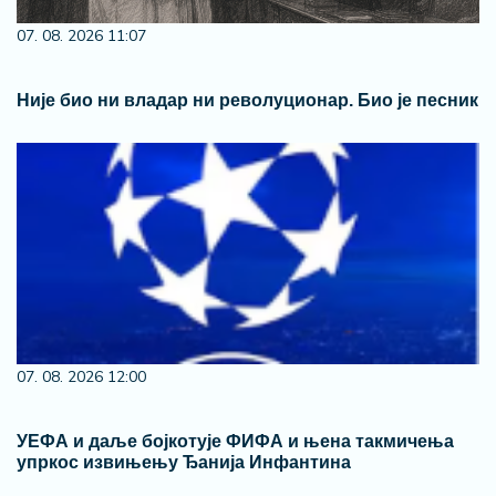
07. 08. 2026 11:07
Није био ни владар ни револуционар. Био је песник
07. 08. 2026 12:00
УЕФА и даље бојкотује ФИФА и њена такмичења
упркос извињењу Ђанија Инфантина