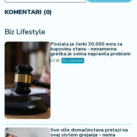
KOMENTARI (0)
Biz Lifestyle
Poslala je ćerki 30.000 evra za
kupovinu stana - nenamerna
greška je svima napravila problem
13:41
Biz Lifestyle
Sve više domaćinstava prelazi na
ovaj sistem grejanja – nema