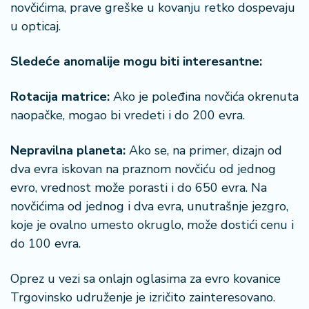
novčićima, prave greške u kovanju retko dospevaju
r
a
u opticaj.
Sledeće anomalije mogu biti interesantne:
Rotacija matrice:
Ako je poleđina novčića okrenuta
naopačke, mogao bi vredeti i do 200 evra.
Nepravilna planeta:
Ako se, na primer, dizajn od
dva evra iskovan na praznom novčiću od jednog
evro, vrednost može porasti i do 650 evra. Na
novčićima od jednog i dva evra, unutrašnje jezgro,
koje je ovalno umesto okruglo, može dostići cenu i
do 100 evra.
Oprez u vezi sa onlajn oglasima za evro kovanice
Trgovinsko udruženje je izričito zainteresovano.