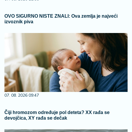
OVO SIGURNO NISTE ZNALI: Ova zemlja je najveći
izvoznik piva
07. 08. 2026 09:47
Čiji hromozom određuje pol deteta? XX rađa se
devojčica, XY rađa se dečak