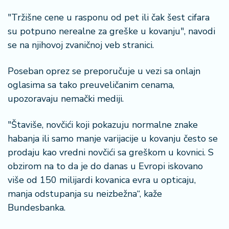
"Tržišne cene u rasponu od pet ili čak šest cifara
su potpuno nerealne za greške u kovanju", navodi
se na njihovoj zvaničnoj veb stranici.
Poseban oprez se preporučuje u vezi sa onlajn
oglasima sa tako preuveličanim cenama,
upozoravaju nemački mediji.
"Štaviše, novčići koji pokazuju normalne znake
habanja ili samo manje varijacije u kovanju često se
prodaju kao vredni novčići sa greškom u kovnici. S
obzirom na to da je do danas u Evropi iskovano
više od 150 milijardi kovanica evra u opticaju,
manja odstupanja su neizbežna“, kaže
Bundesbanka.