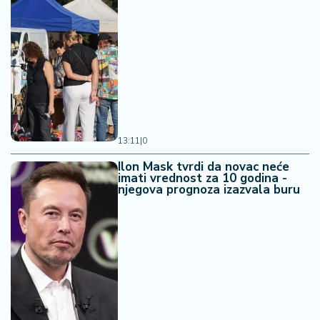
13:11
|
0
Ilon Mask tvrdi da novac neće
imati vrednost za 10 godina -
njegova prognoza izazvala buru