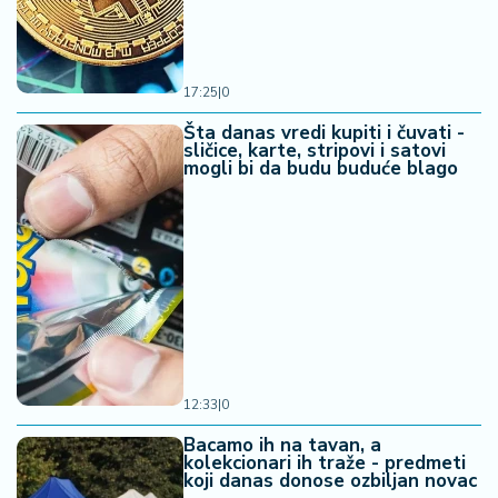
17:25
|
0
Šta danas vredi kupiti i čuvati -
sličice, karte, stripovi i satovi
mogli bi da budu buduće blago
12:33
|
0
Bacamo ih na tavan, a
kolekcionari ih traže - predmeti
koji danas donose ozbiljan novac