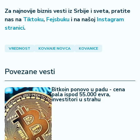
Za najnovije biznis vesti iz Srbije i sveta, pratite
nas na
Tiktoku
,
Fejsbuku
i na našoj
Instagram
stranici
.
VREDNOST
KOVANJE NOVCA
KOVANICE
Povezane vesti
Bitkoin ponovo u padu - cena
pala ispod 55.000 evra,
investitori u strahu