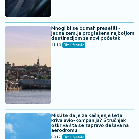
Mnogi bi se odmah preselili -
jedna zemlja proglašena najboljom
destinacijom za novi početak
11:10
Biz Lifestyle
Mislite da je za kašnjenje leta
kriva avio-kompanija? Stručnjak
otkriva šta se zapravo dešava na
aerodromu
09:17
Biz Lifestyle