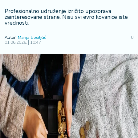
F
i
Profesionalno udruženje izričito upozorava
n
zainteresovane strane. Nisu svi evro kovanice iste
a
vrednosti.
n
si
Autor:
Marija Bosiljčić
0
j
01.06.2026.
10:47
e
i
B
e
r
z
a
E
x
p
o
2
0