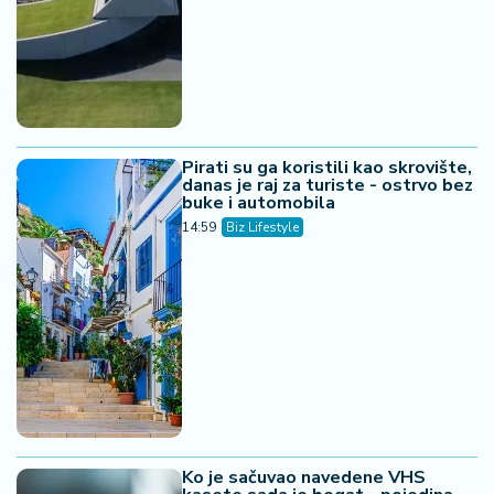
Pirati su ga koristili kao skrovište,
danas je raj za turiste - ostrvo bez
buke i automobila
14:59
Biz Lifestyle
Ko je sačuvao navedene VHS