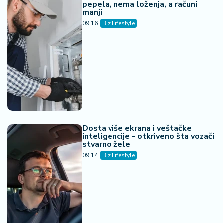
pepela, nema loženja, a računi
manji
09:16
Biz Lifestyle
Dosta više ekrana i veštačke
inteligencije - otkriveno šta vozači
stvarno žele
09:14
Biz Lifestyle