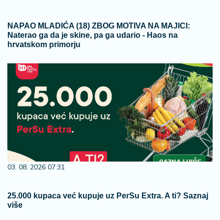
NAPAO MLADIĆA (18) ZBOG MOTIVA NA MAJICI:
Naterao ga da je skine, pa ga udario - Haos na
hrvatskom primorju
03. 08. 2026 07:31
25.000 kupaca već kupuje uz PerSu Extra. A ti? Saznaj
više