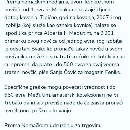
Prema nemačkim medijima, ovom konkretnom
o
n
novčiću od 1 evra iz Monaka nedostaje ključni
i
detalj kovanja. Tipično, godina kovanja, 2007 i rog
s
izobilja (koji služe kao oznaka kovnice) nalaze se
a
ispod lika princa Alberta II. Međutim, na 2.291
n
primerku ovog novčića od jednog evra, rog izobilja
i
je odsutan. Svako ko pronađe takav novčić u svom
T
novčaniku može se smatrati srećnikom: kolekcionari
u
su spremni da plate i do 500 evra za ovaj veoma
ri
traženi novčić, piše Sanja Čović za magazin Feniks.
z
a
Specifične greške mogu povećati vrednost i do
m
650 evra. Međutim, amaterski kolekcionari ne bi
K
trebalo da imaju previše nade da će zaista pronaći
a
ovu ili onu grešku u kovanju.
ri
j
Prema Nemačkom udruženju za trgovinu
e