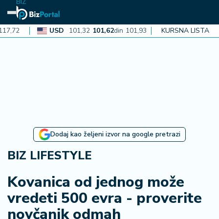
BIZ
USD
101,32
101,62
din
101,93
CAD
KURSNA LISTA
72,30
72,52
din
N
aj
n
o
vi
je
B
Dodaj kao željeni izvor na google pretrazi
iz
i
BIZ LIFESTYLE
n
f
Kovanica od jednog može
o
vredeti 500 evra - proverite
novčanik odmah