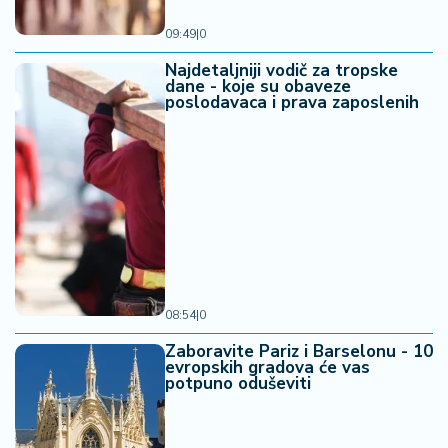
09:49
|
0
Najdetaljniji vodič za tropske
dane - koje su obaveze
poslodavaca i prava zaposlenih
08:54
|
0
Zaboravite Pariz i Barselonu - 10
evropskih gradova će vas
potpuno oduševiti