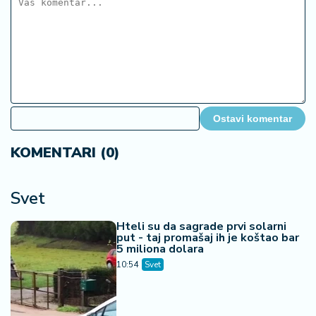
Ostavi komentar
KOMENTARI (0)
Svet
Hteli su da sagrade prvi solarni
put - taj promašaj ih je koštao bar
5 miliona dolara
10:54
Svet