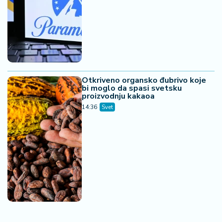
Otkriveno organsko đubrivo koje
bi moglo da spasi svetsku
proizvodnju kakaoa
14:36
Svet