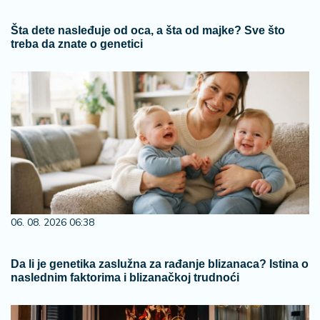
Šta dete nasleđuje od oca, a šta od majke? Sve što
treba da znate o genetici
06. 08. 2026 06:38
Da li je genetika zaslužna za rađanje blizanaca? Istina o
naslednim faktorima i blizanačkoj trudnoći