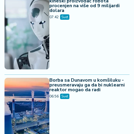
kineski proizvođač robota
procenjen na više od 9 milijardi
dolara
07:42
Svet
Borba sa Dunavom u komšiluku -
preusmeravaju ga da bi nuklearni
reaktor mogao da radi
06:56
Svet