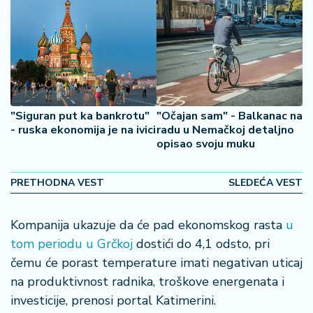
2
7
B
iz
L
if
"Siguran put ka bankrotu"
"Očajan sam" - Balkanac na
e
- ruska ekonomija je na ivici
radu u Nemačkoj detaljno
s
opisao svoju muku
t
y
PRETHODNA VEST
SLEDEĆA VEST
l
e
Kompanija ukazuje da će pad ekonomskog rasta
u
P
tom periodu u Grčkoj
dostići do 4,1 odsto, pri
o
čemu će porast temperature imati negativan uticaj
t
na produktivnost radnika, troškove energenata i
r
o
investicije, prenosi portal Katimerini.