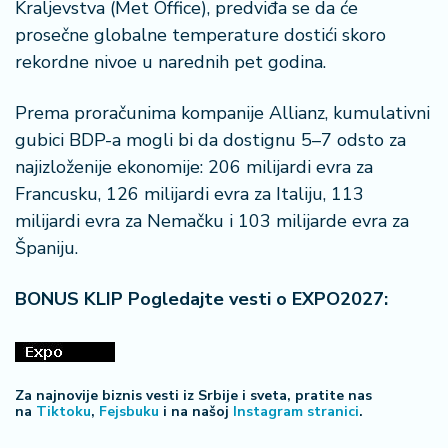
n
Kraljevstva (Met Office), predviđa se da će
i
prosečne globalne temperature dostići skoro
s
rekordne nivoe u narednih pet godina.
a
n
Prema proračunima kompanije Allianz, kumulativni
i
gubici BDP-a mogli bi da dostignu 5–7 odsto za
najizloženije ekonomije: 206 milijardi evra za
T
u
Francusku, 126 milijardi evra za Italiju, 113
ri
milijardi evra za Nemačku i 103 milijarde evra za
z
Španiju.
a
m
BONUS KLIP Pogledajte vesti o EXPO2027:
K
a
ri
j
Za najnovije biznis vesti iz Srbije i sveta, pratite nas
na
Tiktoku
,
Fejsbuku
i na našoj
Instagram stranici
.
e
r