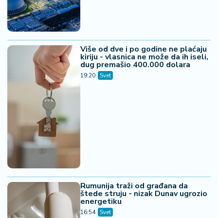
Više od dve i po godine ne plaćaju
kiriju - vlasnica ne može da ih iseli,
dug premašio 400.000 dolara
19:20
Svet
Rumunija traži od građana da
štede struju - nizak Dunav ugrozio
energetiku
16:54
Svet