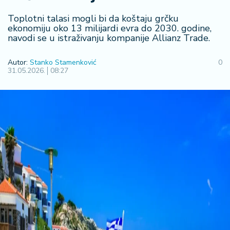
R
Toplotni talasi mogli bi da koštaju grčku
e
ekonomiju oko 13 milijardi evra do 2030. godine,
g
navodi se u istraživanju kompanije Allianz Trade.
i
o
Autor:
Stanko Stamenković
0
n
31.05.2026.
08:27
S
r
b
ij
a
S
v
e
t
F