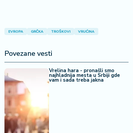
a
EVROPA
GRČKA
TROŠKOVI
VRUĆINA
Povezane vesti
Vrelina hara - pronašli smo
najhladnija mesta u Srbiji gde
vam i sada treba jakna