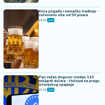
Kriza pogađa i nemačku tradiciju -
zatvoreno više od 50 pivara
16:20
Svet
Pao važan dogovor vredan 110
milijardi dolara - Holivud na pragu
istorijskog spajanja
15:16
Svet