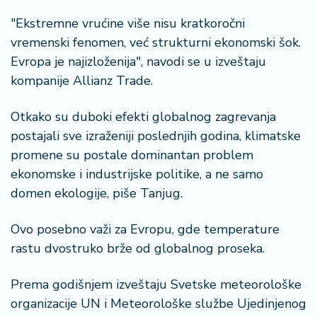
š
a
"Ekstremne vrućine više nisu kratkoročni
č
vremenski fenomen, već strukturni ekonomski šok.
Evropa je najizloženija", navodi se u izveštaju
N
kompanije Allianz Trade.
e
k
r
Otkako su duboki efekti globalnog zagrevanja
e
postajali sve izraženiji poslednjih godina, klimatske
t
promene su postale dominantan problem
n
ekonomske i industrijske politike, a ne samo
i
n
domen ekologije, piše Tanjug.
e
Ovo posebno važi za Evropu, gde temperature
P
rastu dvostruko brže od globalnog proseka.
e
n
Prema godišnjem izveštaju Svetske meteorološke
zi
organizacije UN i Meteorološke službe Ujedinjenog
o