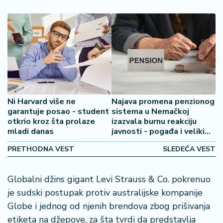
2
7
B
iz
L
if
e
s
Ni Harvard više ne
Najava promena penzionog
t
garantuje posao - student
sistema u Nemačkoj
y
otkrio kroz šta prolaze
izazvala burnu reakciju
mladi danas
javnosti - pogađa i veliki
l
broj Srba
e
PRETHODNA VEST
SLEDEĆA VEST
P
Globalni džins gigant Levi Strauss & Co. pokrenuo
o
t
je sudski postupak protiv australijske kompanije
r
Globe i jednog od njenih brendova zbog prišivanja
o
etiketa na džepove, za šta tvrdi da predstavlja