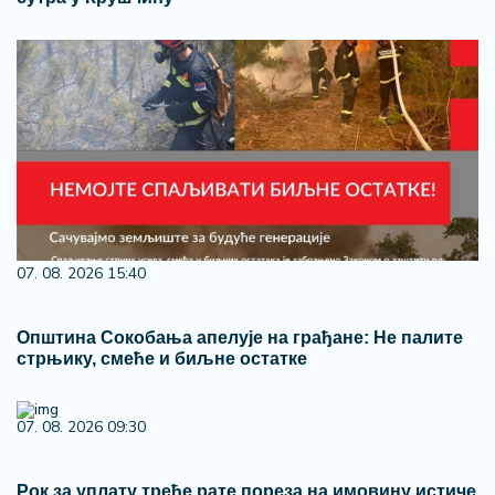
07. 08. 2026 15:40
Општина Сокобања апелује на грађане: Не палите
стрњику, смеће и биљне остатке
07. 08. 2026 09:30
Рок за уплату треће рате пореза на имовину истиче