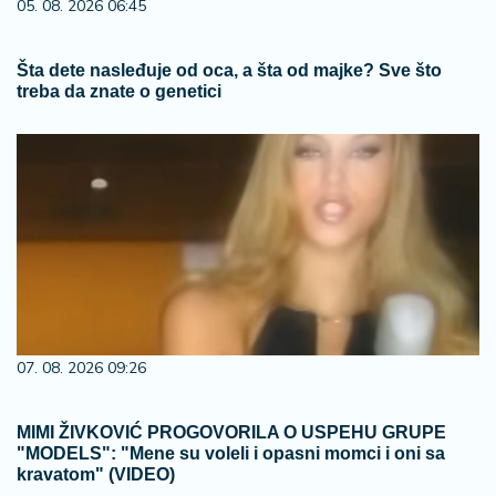
05. 08. 2026 06:45
Šta dete nasleđuje od oca, a šta od majke? Sve što
treba da znate o genetici
07. 08. 2026 09:26
MIMI ŽIVKOVIĆ PROGOVORILA O USPEHU GRUPE
"MODELS": "Mene su voleli i opasni momci i oni sa
kravatom" (VIDEO)