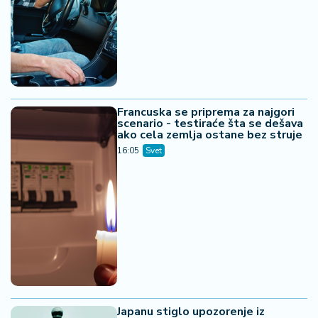
Francuska se priprema za najgori
scenario - testiraće šta se dešava
ako cela zemlja ostane bez struje
16:05
Svet
Japanu stiglo upozorenje iz