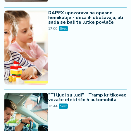
RAPEX upozorava na opasne
hemikalije - deca ih obožavaju, ali
sada se baš te lutke povlače
17:00
Svet
"Ti ljudi su ludi" - Tramp kritikovao
vozače električnih automobila
16:44
Svet