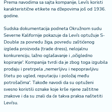
n
Prema navodima sa sajta kompanije, Levi’s koristi
i
karakteristične etikete na džepovima još od 1936.
s
godine.
a
n
Sudska dokumentacija podneta Okružnom sudu
i
Severne Kalifornije pokazuje da Levi’s optužuje S-
Double za povredu žiga, povredu zaštićenog
T
u
izgleda proizvoda (trade dress), nelojalnu
ri
konkurenciju, lažno oglašavanje i „očigledno
z
kopiranje“. Kompanija tvrdi da je zbog toga izgubila
a
prodaju i pretrpela „nemerljivu i nepopravljivu
m
štetu po ugled, reputaciju i položaj među
K
potrošačima“. Takođe navodi da su optuženi
a
svesno koristili oznake koje krše njene zaštitne
ri
znakove i da su znali da će takva praksa naštetiti
j
Levi’su.
e
r