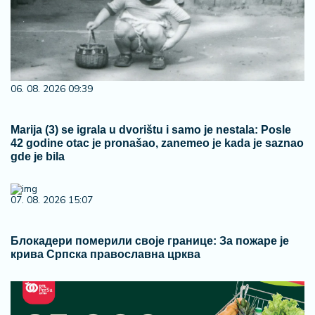
06. 08. 2026 09:39
Marija (3) se igrala u dvorištu i samo je nestala: Posle
42 godine otac je pronašao, zanemeo je kada je saznao
gde je bila
07. 08. 2026 15:07
Блокадери померили своје границе: За пожаре је
крива Српска православна црква