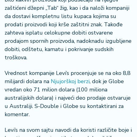
zaštićeni džepni „Tab“ žig, kao i da naloži kompaniji
da dostavi kompletnu listu kupaca kojima su
prodati proizvodi koji krše zaštitni znak. Takođe
zahteva isplatu celokupne dobiti ostvarene
prodajom spornih proizvoda, nadoknadu izgubljene
dobiti, odštetu, kamatu i pokrivanje sudskih
troškova.
Vrednost kompanije Levi’s procenjuje se na oko 8,8
milijardi dolara na
Njujorškoj berzi
, dok je Globe
vredan oko 71 milion dolara (100 miliona
australijskih dolara) i najveći deo prodaje ostvaruje
u Australiji. S-Double i Globe su kontaktirani za
komentar.
Levi’s na svom sajtu navodi da koristi različite boje i