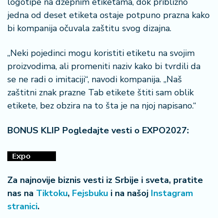
logotipe na džepnim etiketama, dok približno
jedna od deset etiketa ostaje potpuno prazna kako
bi kompanija očuvala zaštitu svog dizajna.
„Neki pojedinci mogu koristiti etiketu na svojim
proizvodima, ali promeniti naziv kako bi tvrdili da
se ne radi o imitaciji“, navodi kompanija. „Naš
zaštitni znak prazne Tab etikete štiti sam oblik
etikete, bez obzira na to šta je na njoj napisano.“
BONUS KLIP Pogledajte vesti o EXPO2027:
Za najnovije biznis vesti iz Srbije i sveta, pratite
nas na
Tiktoku
,
Fejsbuku
i na našoj
Instagram
stranici
.