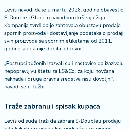
Levi’s navodi da je u martu 2026. godine obavestio
S-Double i Globe o navodnom kršenju žiga.
Kompanija tvrdi da je zahtevala obustavu prodaje
spornih proizvoda i dostavljanje podataka o prodaji
svih proizvoda sa spornim etiketama od 2011.
godine, ali da nije dobila odgovor.
„Postupci tuženih izazvali su i nastaviće da izazivaju
nepopravljivu štetu za LS&Co., za koju novčana
naknada i druga pravna sredstva nisu dovoljni“,
navodi se u tužbi.
Traže zabranu i spisak kupaca
Levi’s od suda traži da zabrani S-Doubleu prodaju
bilo kakvih proizvoda koji podsećaju na njegov