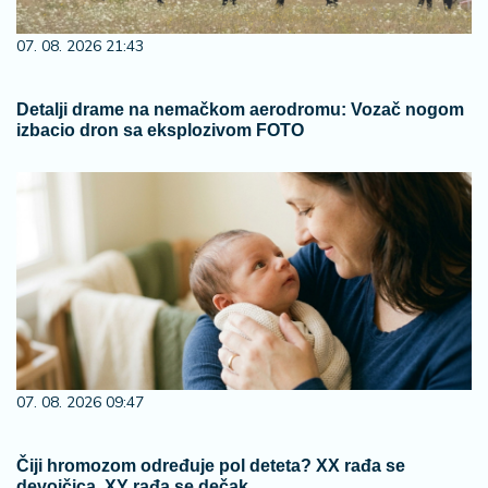
07. 08. 2026 21:43
Detalji drame na nemačkom aerodromu: Vozač nogom
izbacio dron sa eksplozivom FOTO
07. 08. 2026 09:47
Čiji hromozom određuje pol deteta? XX rađa se
devojčica, XY rađa se dečak