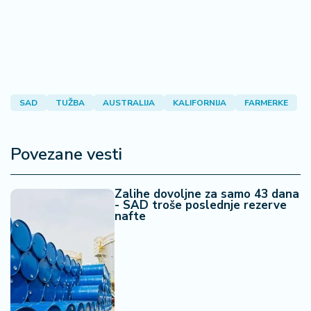
SAD
TUŽBA
AUSTRALIJA
KALIFORNIJA
FARMERKE
Povezane vesti
Zalihe dovoljne za samo 43 dana
- SAD troše poslednje rezerve
nafte