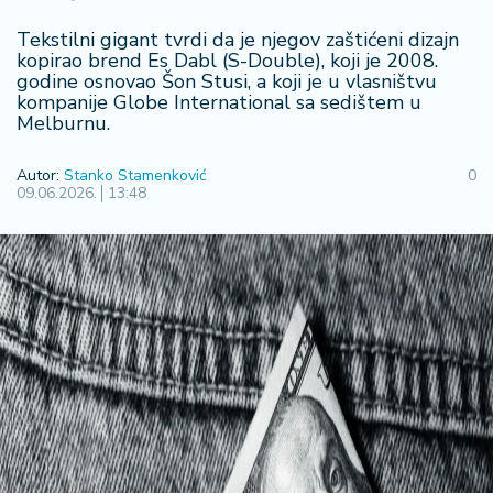
R
Tekstilni gigant tvrdi da je njegov zaštićeni dizajn
e
kopirao brend Es Dabl (S-Double), koji je 2008.
g
godine osnovao Šon Stusi, a koji je u vlasništvu
i
kompanije Globe International sa sedištem u
o
Melburnu.
n
Autor:
Stanko Stamenković
0
09.06.2026.
13:48
S
r
b
ij
a
S
v
e
t
F