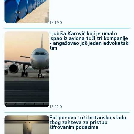
14:19
|
0
Ljubiša Karović koji je umalo
ispao iz aviona tuži tri kompanije
- angažovao još jedan advokatski
tim
13:22
|
0
Epl ponovo tuži britansku vladu
zbog zahteva za pristup
šifrovanim podacima