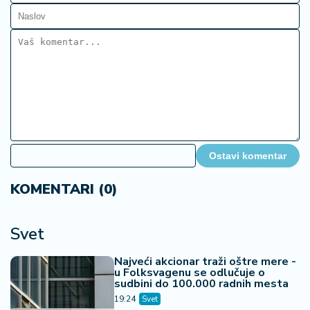
Ostavi komentar
KOMENTARI (0)
Svet
Najveći akcionar traži oštre mere -
u Folksvagenu se odlučuje o
sudbini do 100.000 radnih mesta
19:24
Svet