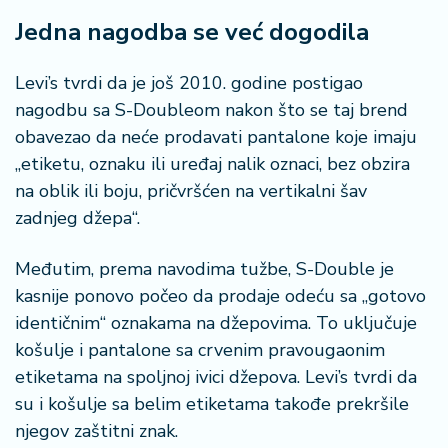
Jedna nagodba se već dogodila
Levi’s tvrdi da je još 2010. godine postigao
nagodbu sa S-Doubleom nakon što se taj brend
obavezao da neće prodavati pantalone koje imaju
„etiketu, oznaku ili uređaj nalik oznaci, bez obzira
na oblik ili boju, pričvršćen na vertikalni šav
zadnjeg džepa“.
Međutim, prema navodima tužbe, S-Double je
kasnije ponovo počeo da prodaje odeću sa „gotovo
identičnim“ oznakama na džepovima. To uključuje
košulje i pantalone sa crvenim pravougaonim
etiketama na spoljnoj ivici džepova. Levi’s tvrdi da
su i košulje sa belim etiketama takođe prekršile
njegov zaštitni znak.