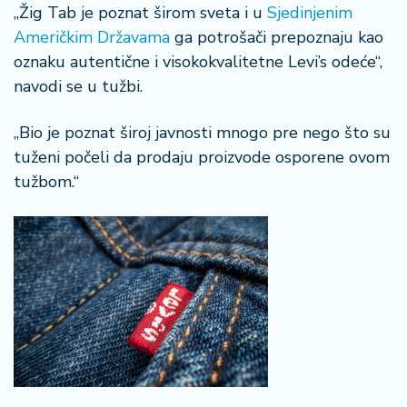
a
„Žig Tab je poznat širom sveta i u
Sjedinjenim
Američkim Državama
ga potrošači prepoznaju kao
oznaku autentične i visokokvalitetne Levi’s odeće“,
navodi se u tužbi.
„Bio je poznat široj javnosti mnogo pre nego što su
tuženi počeli da prodaju proizvode osporene ovom
tužbom.“