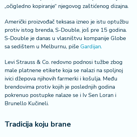
š
„očigledno kopiranje“ njegovog zaštićenog dizajna.
a
č
Američki proizvođač teksasa izneo je istu optužbu
N
protiv istog brenda, S-Double, još pre 15 godina.
e
S-Double je danas u vlasništvu kompanije Globe
k
sa sedištem u Melburnu, piše
Gardijan.
r
e
Levi Strauss & Co. redovno podnosi tužbe zbog
t
n
male platnene etikete koja se nalazi na spoljnoj
i
ivici džepova njihovih farmerki i košulja. Među
n
brendovima protiv kojih je poslednjih godina
e
pokrenuo postupke nalaze se i Iv Sen Loran i
Brunello Kučineli.
P
e
n
Tradicija koju brane
zi
o