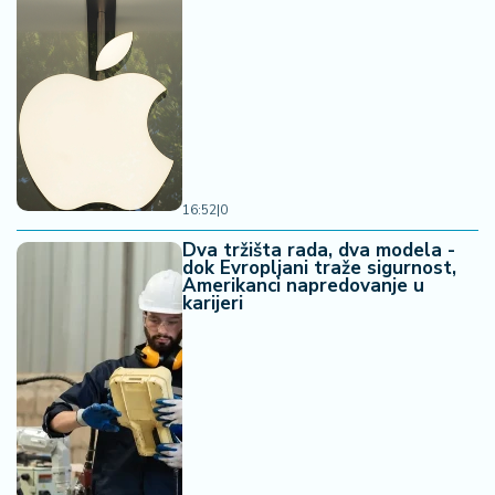
16:52
|
0
Dva tržišta rada, dva modela -
dok Evropljani traže sigurnost,
Amerikanci napredovanje u
karijeri