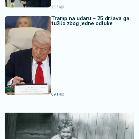
13:56
|
0
Tramp na udaru – 25 država ga
tužilo zbog jedne odluke
09:14
|
0