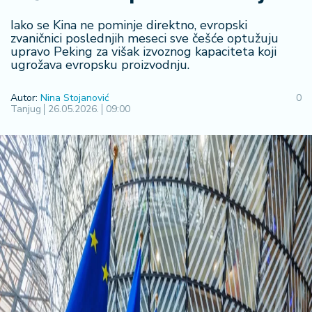
R
Iako se Kina ne pominje direktno, evropski
e
zvaničnici poslednjih meseci sve češće optužuju
g
upravo Peking za višak izvoznog kapaciteta koji
i
ugrožava evropsku proizvodnju.
o
n
Autor:
Nina Stojanović
0
Tanjug
26.05.2026.
09:00
S
r
b
ij
a
S
v
e
t
F