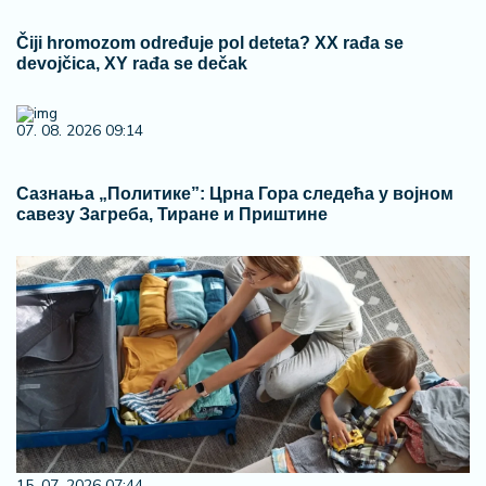
Čiji hromozom određuje pol deteta? XX rađa se
devojčica, XY rađa se dečak
07. 08. 2026 09:14
Сазнања „Политике”: Црна Гора следећа у војном
савезу Загреба, Тиране и Приштине
15. 07. 2026 07:44