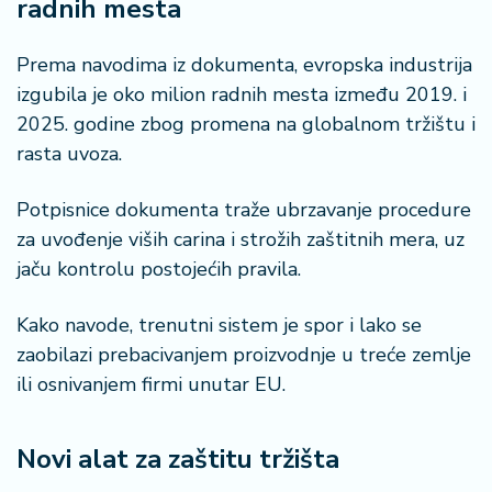
radnih mesta
n
i
s
Prema navodima iz dokumenta, evropska industrija
a
izgubila je oko milion radnih mesta između 2019. i
n
2025. godine zbog promena na globalnom tržištu i
i
rasta uvoza.
T
u
Potpisnice dokumenta traže ubrzavanje procedure
ri
za uvođenje viših carina i strožih zaštitnih mera, uz
z
jaču kontrolu postojećih pravila.
a
m
Kako navode, trenutni sistem je spor i lako se
zaobilazi prebacivanjem proizvodnje u treće zemlje
K
ili osnivanjem firmi unutar EU.
a
ri
j
Novi alat za zaštitu tržišta
e
r