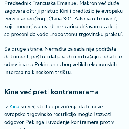
Predsednik Francuska Emanuel Makron već duže
zagovara oštriji pristup Kini i predložio je evropsku
verziju američkog „Člana 301 Zakona o trgovini“,
koji omogućava uvođenje carina državama za koje
se proceni da vode „nepoštenu trgovinsku praksu“.
Sa druge strane, Nemačka za sada nije podržala
dokument, pošto i dalje vodi unutrašnju debatu o
odnosima sa Pekingom zbog velikih ekonomskih
interesa na kineskom tržištu.
Kina već preti kontramerama
Iz
Kina
su već stigla upozorenja da bi nove
evropske trgovinske restrikcije mogle izazvati
odgovor Pekinga i uvođenje kontramera protiv