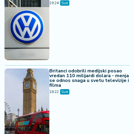
19:24
Svet
Britanci odobrili medijski posao
vredan 110 milijardi dolara - menja
se odnos snaga u svetu televizije i
filma
18:22
Svet