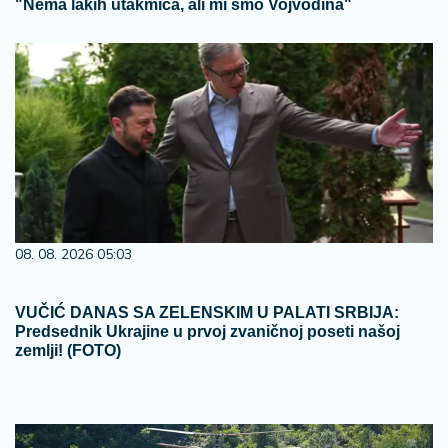
"Nema lakih utakmica, ali mi smo Vojvodina"
08. 08. 2026 05:03
VUČIĆ DANAS SA ZELENSKIM U PALATI SRBIJA:
Predsednik Ukrajine u prvoj zvaničnoj poseti našoj
zemlji! (FOTO)