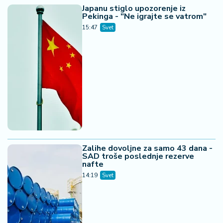
Japanu stiglo upozorenje iz
Pekinga - "Ne igrajte se vatrom"
15:47
Svet
Zalihe dovoljne za samo 43 dana -
SAD troše poslednje rezerve
nafte
14:19
Svet