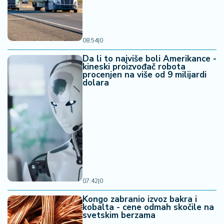
08:54
|
0
Da li to najviše boli Amerikance -
kineski proizvođač robota
procenjen na više od 9 milijardi
dolara
07:42
|
0
Kongo zabranio izvoz bakra i
kobalta - cene odmah skočile na
svetskim berzama