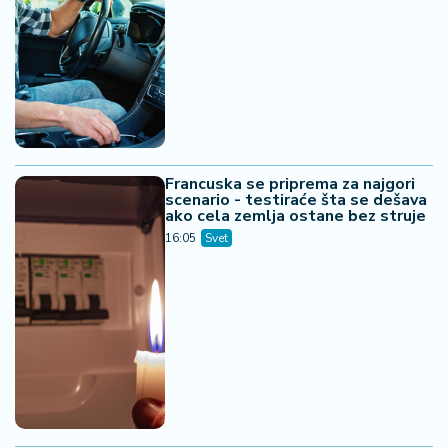
Francuska se priprema za najgori
scenario - testiraće šta se dešava
ako cela zemlja ostane bez struje
16:05
Svet