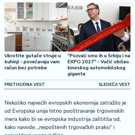
2
7
B
iz
L
if
e
Ukrotite gutače struje u
"Pozvali smo ih u Srbiju i na
s
kuhinji - povećavaju vam
EXPO 2027" - Vučić obišao
t
račun bez potrebe
kineskog automobilskog
y
giganta
l
PRETHODNA VEST
SLEDEĆA VEST
e
P
Nekoliko najvećih evropskih ekonomija zatražilo je
o
od Evropska unija hitno pooštravanje trgovinskih
t
mera kako bi se evropska industrija zaštitila od,
r
kako navode, „nepoštenih trgovačkih praksi“ i
o