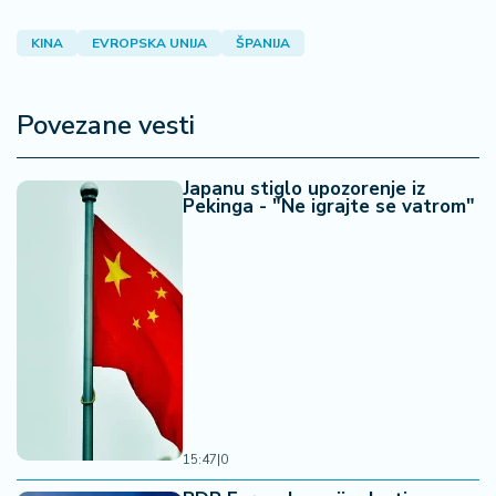
KINA
EVROPSKA UNIJA
ŠPANIJA
Povezane vesti
Japanu stiglo upozorenje iz
Pekinga - "Ne igrajte se vatrom"
15:47
|
0