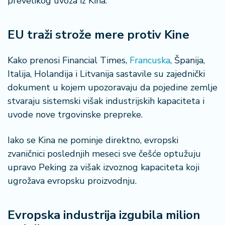
prevelikog uvoza iz Kina.
š
a
č
EU traži strože mere protiv Kine
N
e
Kako prenosi Financial Times,
Francuska
, Španija,
k
Italija, Holandija i Litvanija sastavile su zajednički
r
dokument u kojem upozoravaju da pojedine zemlje
e
stvaraju sistemski višak industrijskih kapaciteta i
t
uvode nove trgovinske prepreke.
n
i
n
Iako se Kina ne pominje direktno, evropski
e
zvaničnici poslednjih meseci sve češće optužuju
upravo Peking za višak izvoznog kapaciteta koji
P
ugrožava evropsku proizvodnju.
e
n
zi
Evropska industrija izgubila milion
o