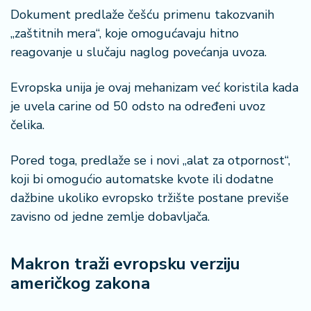
a
Dokument predlaže češću primenu takozvanih
„zaštitnih mera“, koje omogućavaju hitno
reagovanje u slučaju naglog povećanja uvoza.
Evropska unija je ovaj mehanizam već koristila kada
je uvela carine od 50 odsto na određeni uvoz
čelika.
Pored toga, predlaže se i novi „alat za otpornost“,
koji bi omogućio automatske kvote ili dodatne
dažbine ukoliko evropsko tržište postane previše
zavisno od jedne zemlje dobavljača.
Makron traži evropsku verziju
američkog zakona