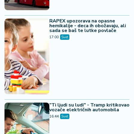
RAPEX upozorava na opasne
hemikalije - deca ih obožavaju, ali
sada se baš te lutke povlače
17:00
Svet
"Ti ljudi su ludi" - Tramp kritikovao
vozače električnih automobila
16:44
Svet