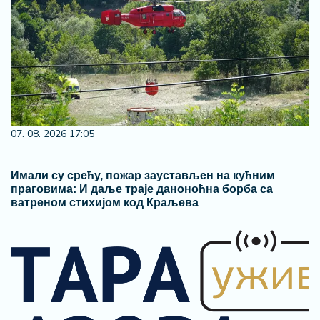
07. 08. 2026 17:05
Имали су срећу, пожар заустављен на кућним
праговима: И даље траје даноноћна борба са
ватреном стихијом код Краљева