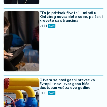
"To je pritisak života" - mladi u
Kini zbog novca dele sobe, pa čak i
krevete sa strancima
14:24
Svet
Otvara se novi gasni pravac ka
Evropi - novi izvor gasa biće
dostupan već za dve godine
14:11
Svet