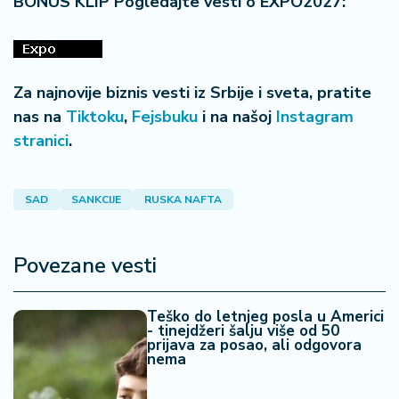
BONUS KLIP Pogledajte vesti o EXPO2027:
Za najnovije biznis vesti iz Srbije i sveta, pratite
nas na
Tiktoku
,
Fejsbuku
i na našoj
Instagram
stranici
.
SAD
SANKCIJE
RUSKA NAFTA
Povezane vesti
Teško do letnjeg posla u Americi
- tinejdžeri šalju više od 50
prijava za posao, ali odgovora
nema