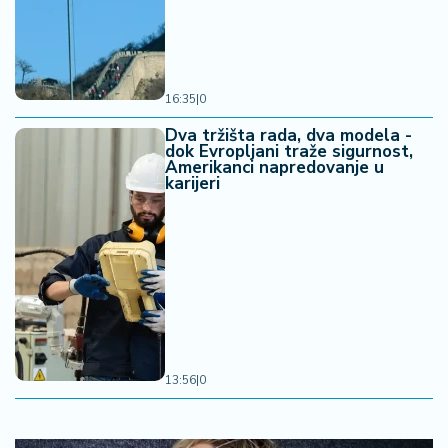
16:35
|
0
Dva tržišta rada, dva modela -
dok Evropljani traže sigurnost,
Amerikanci napredovanje u
karijeri
13:56
|
0