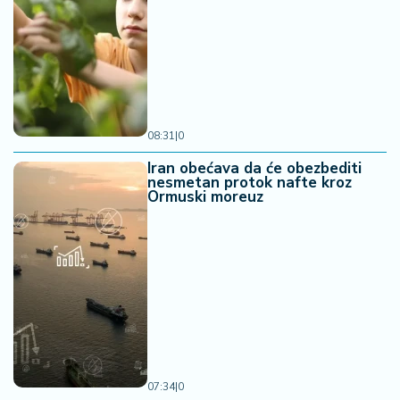
08:31
|
0
Iran obećava da će obezbediti
nesmetan protok nafte kroz
Ormuski moreuz
07:34
|
0