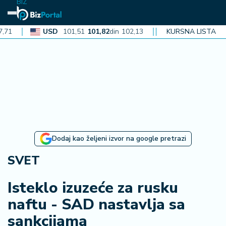
BIZ
USD
101,51
101,82
din
102,13
CAD
72,40
KURSNA LISTA
72,62
din
72,
N
aj
n
o
vi
je
B
Dodaj kao željeni izvor na google pretrazi
i
z
SVET
i
n
Isteklo izuzeće za rusku
f
naftu - SAD nastavlja sa
o
sankcijama