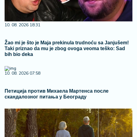
10. 08. 2026 18:31
Žao mi je što je Maja prekinula trudnoću sa Janjušem!
Taki priznao da mu je zbog ovoga veoma teško: Sad
bih bio deka
10. 08. 2026 07:58
Петиција против Михаела Мартенса после
скандалозног питања у Београду