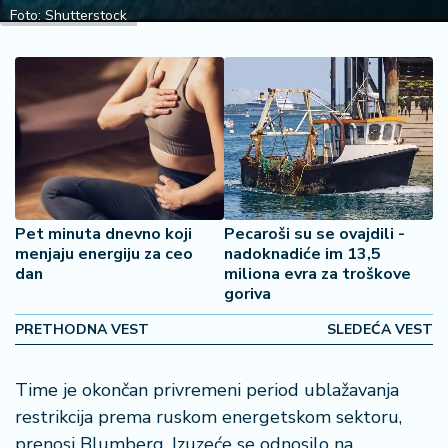
2
Foto: Shutterstock
7
B
iz
L
if
e
s
t
Pet minuta dnevno koji
Pecaroši su se ovajdili -
y
menjaju energiju za ceo
nadoknadiće im 13,5
l
dan
miliona evra za troškove
e
goriva
PRETHODNA VEST
SLEDEĆA VEST
P
o
t
Time je okončan privremeni period ublažavanja
r
restrikcija prema ruskom energetskom sektoru,
o
prenosi Blumberg. Izuzeće se odnosilo na