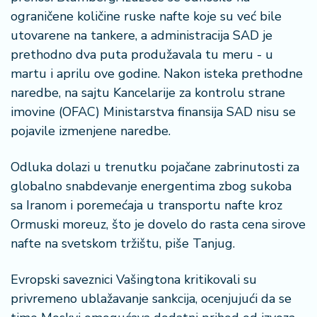
š
ograničene količine ruske nafte koje su već bile
a
č
utovarene na tankere, a administracija SAD je
prethodno dva puta produžavala tu meru - u
N
martu i aprilu ove godine. Nakon isteka prethodne
e
naredbe, na sajtu Kancelarije za kontrolu strane
k
imovine (OFAC) Ministarstva finansija SAD nisu se
r
e
pojavile izmenjene naredbe.
t
n
Odluka dolazi u trenutku pojačane zabrinutosti za
i
globalno snabdevanje energentima zbog sukoba
n
sa Iranom i poremećaja u transportu nafte kroz
e
Ormuski moreuz, što je dovelo do rasta cena sirove
nafte na svetskom tržištu, piše Tanjug.
P
e
n
Evropski saveznici Vašingtona kritikovali su
zi
privremeno ublažavanje sankcija, ocenjujući da se
o