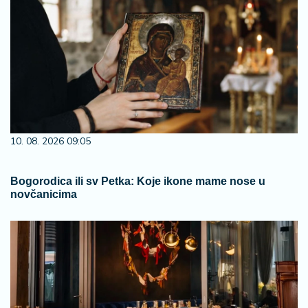
10. 08. 2026 09:05
Bogorodica ili sv Petka: Koje ikone mame nose u
novčanicima