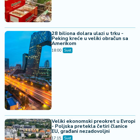
28 biliona dolara ulazi u trku -
Peking kreće u veliki obračun sa
Amerikom
18:00
Svet
Veliki ekonomski preokret u Evropi
- Poljska pretekla četiri članice
EU, građani nezadovoljni
17:15
Svet