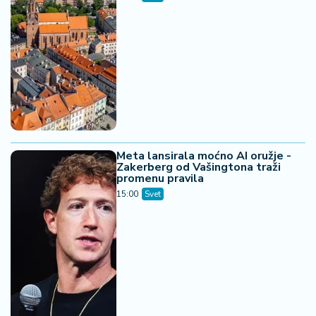
Meta lansirala moćno AI oružje -
Zakerberg od Vašingtona traži
promenu pravila
15:00
Svet