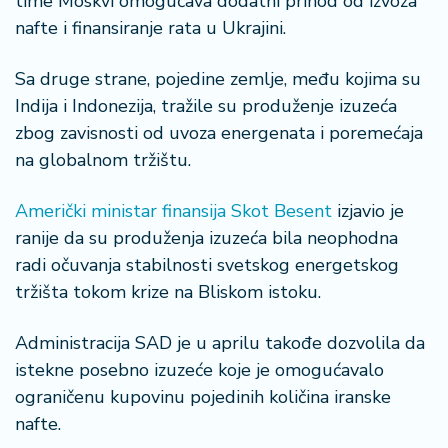
time Moskvi omogućava dodatni prihod od izvoza
n
nafte i finansiranje rata u Ukrajini.
i
s
a
Sa druge strane, pojedine zemlje, među kojima su
n
Indija i Indonezija, tražile su produženje izuzeća
i
zbog zavisnosti od uvoza energenata i poremećaja
na globalnom tržištu.
T
u
Američki ministar finansija Skot Besent
izjavio je
ri
z
ranije da su produženja izuzeća bila neophodna
a
radi očuvanja stabilnosti svetskog energetskog
m
tržišta tokom krize na Bliskom istoku.
K
Administracija SAD je u aprilu takođe dozvolila da
a
istekne posebno izuzeće koje je omogućavalo
ri
j
ograničenu kupovinu pojedinih količina iranske
e
nafte.
r