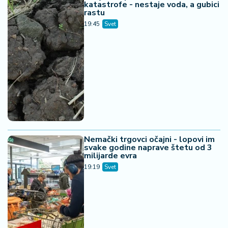
katastrofe - nestaje voda, a gubici
rastu
19:45
Svet
Nemački trgovci očajni - lopovi im
svake godine naprave štetu od 3
milijarde evra
19:19
Svet