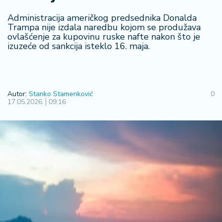
R
Administracija američkog predsednika Donalda
e
Trampa nije izdala naredbu kojom se produžava
g
ovlašćenje za kupovinu ruske nafte nakon što je
i
izuzeće od sankcija isteklo 16. maja.
o
n
S
Autor:
Stanko Stamenković
0
r
17.05.2026.
09:16
b
ij
a
S
v
e
t
F