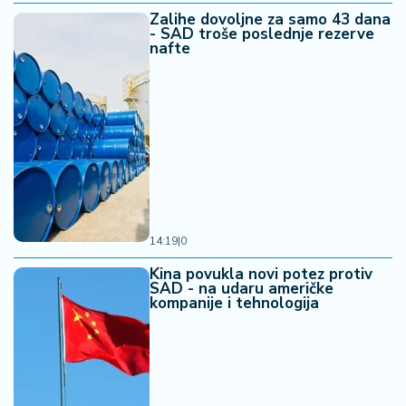
Zalihe dovoljne za samo 43 dana
- SAD troše poslednje rezerve
nafte
14:19
|
0
Kina povukla novi potez protiv
SAD - na udaru američke
kompanije i tehnologija