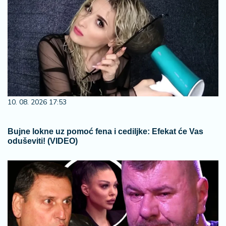
10. 08. 2026 17:53
Bujne lokne uz pomoć fena i cediljke: Efekat će Vas
oduševiti! (VIDEO)