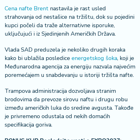
a
Cena nafte Brent
nastavila je rast usled
strahovanja od nestašice na tržištu, dok su pojedini
kupci počeli da traže alternativne isporuke,
uključujući i iz Sjedinjenih Američkih Država.
Vlada SAD preduzela je nekoliko drugih koraka
kako bi ublažila posledice
energetskog šoka
, koji je
Međunarodna agencija za energiju nazvala najvećim
poremećajem u snabdevanju u istoriji tržišta nafte.
Trampova administracija dozvoljava stranim
brodovima da prevoze sirovu naftu i drugu robu
između američkih luka do sredine avgusta. Takođe
je privremeno odustala od nekih domaćih
specifikacija goriva.