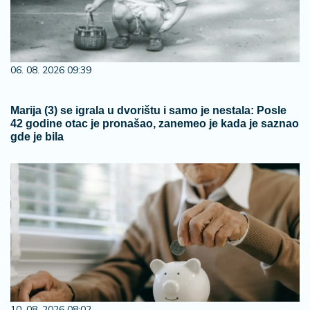
06. 08. 2026 09:39
Marija (3) se igrala u dvorištu i samo je nestala: Posle
42 godine otac je pronašao, zanemeo je kada je saznao
gde je bila
10. 08. 2026 08:02