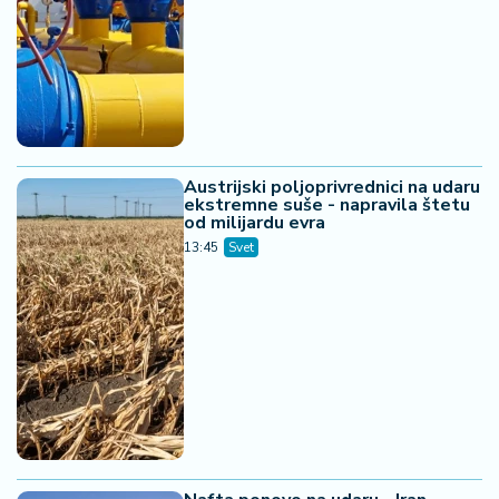
Austrijski poljoprivrednici na udaru
ekstremne suše - napravila štetu
od milijardu evra
13:45
Svet