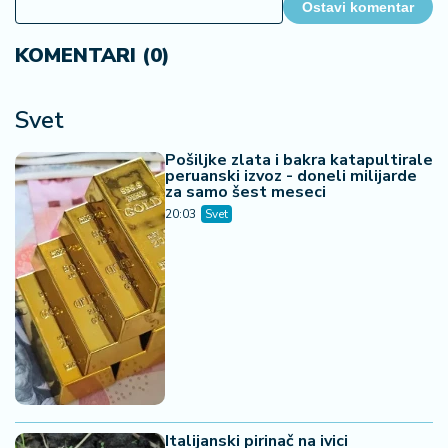
Ostavi komentar
KOMENTARI (0)
Svet
Pošiljke zlata i bakra katapultirale
peruanski izvoz - doneli milijarde
za samo šest meseci
20:03
Svet
Italijanski pirinač na ivici