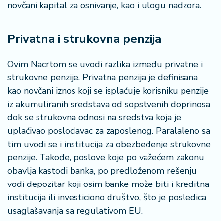
n
novčani kapital za osnivanje, kao i ulogu nadzora.
i
s
a
Privatna i strukovna penzija
n
i
Ovim Nacrtom se uvodi razlika između privatne i
strukovne penzije. Privatna penzija je definisana
T
kao novčani iznos koji se isplaćuje korisniku penzije
u
iz akumuliranih sredstava od sopstvenih doprinosa
ri
z
dok se strukovna odnosi na sredstva koja je
a
uplaćivao poslodavac za zaposlenog. Paralaleno sa
m
tim uvodi se i institucija za obezbeđenje strukovne
penzije. Takođe, poslove koje po važećem zakonu
K
obavlja kastodi banka, po predloženom rešenju
a
vodi depozitar koji osim banke može biti i kreditna
ri
j
institucija ili investiciono društvo, što je posledica
e
usaglašavanja sa regulativom EU.
r