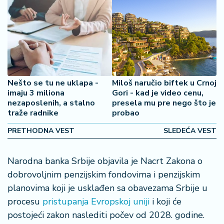
2
7
B
iz
L
if
Nešto se tu ne uklapa -
Miloš naručio biftek u Crnoj
e
imaju 3 miliona
Gori - kad je video cenu,
s
nezaposlenih, a stalno
presela mu pre nego što je
t
traže radnike
probao
y
PRETHODNA VEST
SLEDEĆA VEST
l
e
Narodna banka Srbije objavila je Nacrt Zakona o
P
dobrovoljnim penzijskim fondovima i penzijskim
o
planovima koji je usklađen sa obavezama Srbije u
t
procesu
pristupanja Evropskoj uniji
i koji će
r
o
postojeći zakon naslediti počev od 2028. godine.