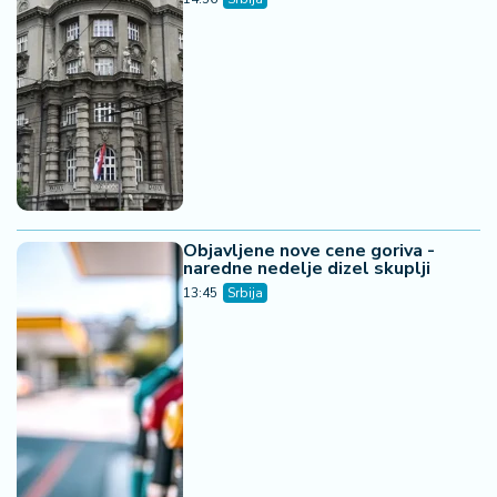
Objavljene nove cene goriva -
naredne nedelje dizel skuplji
13:45
Srbija