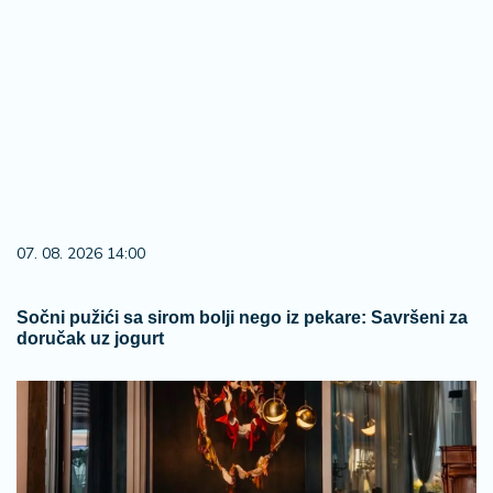
07. 08. 2026 14:00
Sočni pužići sa sirom bolji nego iz pekare: Savršeni za
doručak uz jogurt