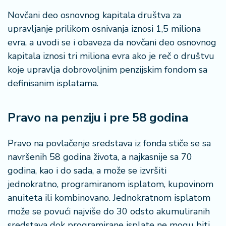
a
Novčani deo osnovnog kapitala društva za
upravljanje prilikom osnivanja iznosi 1,5 miliona
evra, a uvodi se i obaveza da novčani deo osnovnog
kapitala iznosi tri miliona evra ako je reč o društvu
koje upravlja dobrovoljnim penzijskim fondom sa
definisanim isplatama.
Pravo na penziju i pre 58 godina
Pravo na povlačenje sredstava iz fonda stiče se sa
navršenih 58 godina života, a najkasnije sa 70
godina, kao i do sada, a može se izvršiti
jednokratno, programiranom isplatom, kupovinom
anuiteta ili kombinovano. Jednokratnom isplatom
može se povući najviše do 30 odsto akumuliranih
sredstava dok programirane isplate ne mogu biti