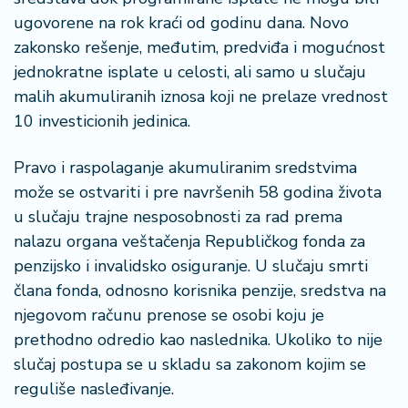
ugovorene na rok kraći od godinu dana. Novo
zakonsko rešenje, međutim, predviđa i mogućnost
jednokratne isplate u celosti, ali samo u slučaju
malih akumuliranih iznosa koji ne prelaze vrednost
10 investicionih jedinica.
Pravo i raspolaganje akumuliranim sredstvima
može se ostvariti i pre navršenih 58 godina života
u slučaju trajne nesposobnosti za rad prema
nalazu organa veštačenja Republičkog fonda za
penzijsko i invalidsko osiguranje. U slučaju smrti
člana fonda, odnosno korisnika penzije, sredstva na
njegovom računu prenose se osobi koju je
prethodno odredio kao naslednika. Ukoliko to nije
slučaj postupa se u skladu sa zakonom kojim se
reguliše nasleđivanje.