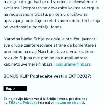
u akcije i druge hartije od vrednosti ekvivalentne
akcijama i korporativne obveznice kojima se trguje
na regulisanom tržištu, pri čemu društvo za
upravljanje odlučuje o relativnom udelu tih hartija
od vrednosti u portfelju fonda.
Narodna banka Srbije pozvala je stručnu javnost i
sve druge zainteresovane strane da komentare i
primedbe na ovaj Nacrt dostave u vrlo kratkom
roku do 5. juna ove godine na e-mail-adrese:
kabinetguvernera@nbs.rs i
osiguranje@nbs.rs
.
BONUS KLIP Pogledajte vesti o EXPO2027:
Za najnovije biznis vesti iz Srbije i sveta, pratite nas
na
Tiktoku
,
Fejsbuku
i na našoj
Instagram stranici
.