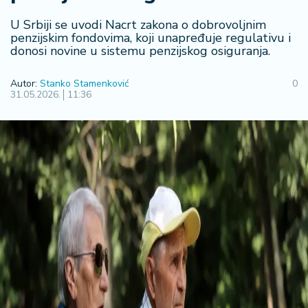
R
U Srbiji se uvodi Nacrt zakona o dobrovoljnim
e
penzijskim fondovima, koji unapređuje regulativu i
g
donosi novine u sistemu penzijskog osiguranja.
i
o
Autor:
Stanko Stamenković
0
n
31.05.2026.
11:36
S
r
b
ij
a
S
v
e
t
F