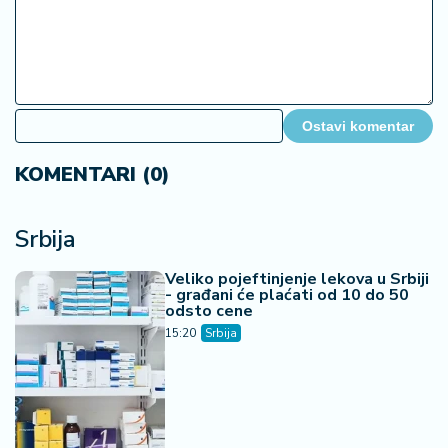
Ostavi komentar
KOMENTARI (0)
Srbija
Veliko pojeftinjenje lekova u Srbiji
- građani će plaćati od 10 do 50
odsto cene
15:20
Srbija