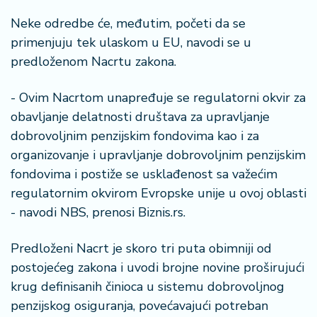
š
a
Neke odredbe će, međutim, početi da se
č
primenjuju tek ulaskom u EU, navodi se u
predloženom Nacrtu zakona.
N
e
- Ovim Nacrtom unapređuje se regulatorni okvir za
k
r
obavljanje delatnosti društava za upravljanje
e
dobrovoljnim penzijskim fondovima kao i za
t
organizovanje i upravljanje dobrovoljnim penzijskim
n
fondovima i postiže se usklađenost sa važećim
i
n
regulatornim okvirom Evropske unije u ovoj oblasti
e
- navodi NBS, prenosi Biznis.rs.
P
Predloženi Nacrt je skoro tri puta obimniji od
e
postojećeg zakona i uvodi brojne novine proširujući
n
krug definisanih činioca u sistemu dobrovoljnog
zi
penzijskog osiguranja, povećavajući potreban
o