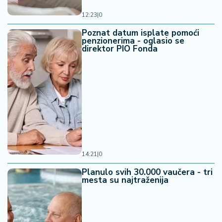
12:23
|
0
Poznat datum isplate pomoći
penzionerima - oglasio se
direktor PIO Fonda
14:21
|
0
Planulo svih 30.000 vaučera - tri
mesta su najtraženija