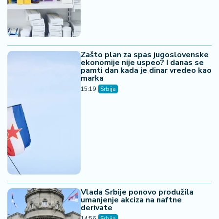
Zašto plan za spas jugoslovenske
ekonomije nije uspeo? I danas se
pamti dan kada je dinar vredeo kao
marka
15:19
Srbija
Vlada Srbije ponovo produžila
umanjenje akciza na naftne
derivate
14:56
Srbija