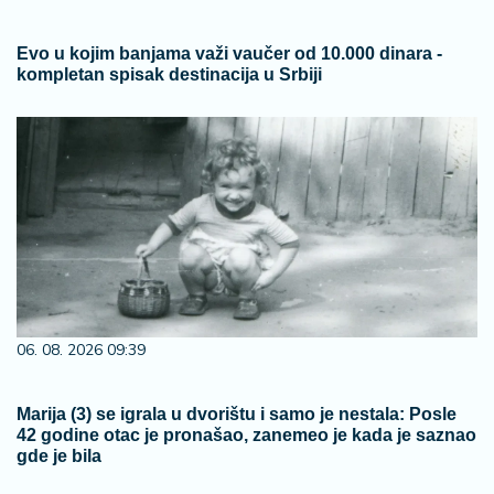
Evo u kojim banjama važi vaučer od 10.000 dinara -
kompletan spisak destinacija u Srbiji
06. 08. 2026 09:39
Marija (3) se igrala u dvorištu i samo je nestala: Posle
42 godine otac je pronašao, zanemeo je kada je saznao
gde je bila