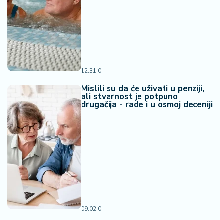
12:31
|
0
Mislili su da će uživati u penziji,
ali stvarnost je potpuno
drugačija - rade i u osmoj deceniji
09:02
|
0