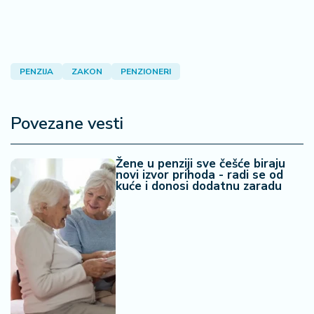
PENZIJA
ZAKON
PENZIONERI
Povezane vesti
Žene u penziji sve češće biraju
novi izvor prihoda - radi se od
kuće i donosi dodatnu zaradu