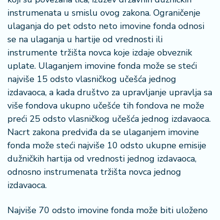
instrumenata u smislu ovog zakona. Ograničenje
ulaganja do pet odsto neto imovine fonda odnosi
se na ulaganja u hartije od vrednosti ili
instrumente tržišta novca koje izdaje obveznik
uplate. Ulaganjem imovine fonda može se steći
najviše 15 odsto vlasničkog učešća jednog
izdavaoca, a kada društvo za upravljanje upravlja sa
više fondova ukupno učešće tih fondova ne može
preći 25 odsto vlasničkog učešća jednog izdavaoca.
Nacrt zakona predviđa da se ulaganjem imovine
fonda može steći najviše 10 odsto ukupne emisije
dužničkih hartija od vrednosti jednog izdavaoca,
odnosno instrumenata tržišta novca jednog
izdavaoca.
Najviše 70 odsto imovine fonda može biti uloženo