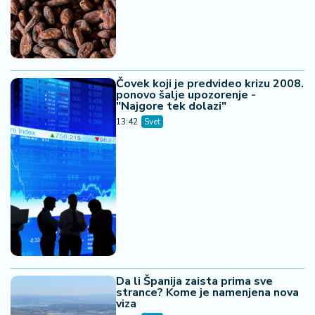
Čovek koji je predvideo krizu 2008.
ponovo šalje upozorenje -
"Najgore tek dolazi"
13:42
Svet
Da li Španija zaista prima sve
strance? Kome je namenjena nova
viza