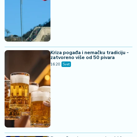
Kriza pogađa i nemačku tradiciju -
zatvoreno više od 50 pivara
16:20
Svet