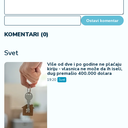
Ostavi komentar
KOMENTARI (0)
Svet
Više od dve i po godine ne plaćaju
kiriju - vlasnica ne može da ih iseli,
dug premašio 400.000 dolara
19:20
Svet