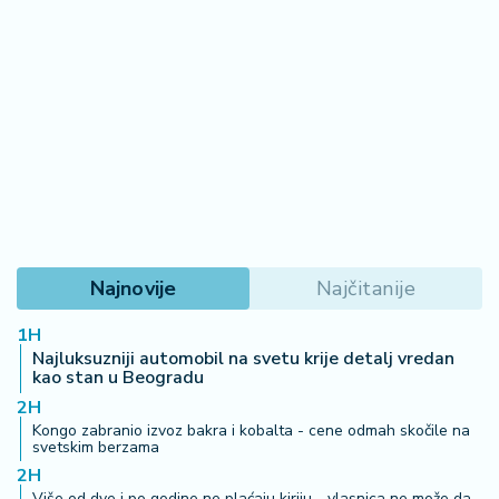
Najnovije
Najčitanije
1H
Najluksuzniji automobil na svetu krije detalj vredan
kao stan u Beogradu
2H
Kongo zabranio izvoz bakra i kobalta - cene odmah skočile na
svetskim berzama
2H
Više od dve i po godine ne plaćaju kiriju - vlasnica ne može da