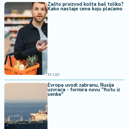
Zašto proizvod košta baš toliko?
Kako nastaje cena koju plaćamo
15:12
|
0
Evropa uvodi zabranu, Rusija
uzvraća - formira novu "flotu iz
senke"