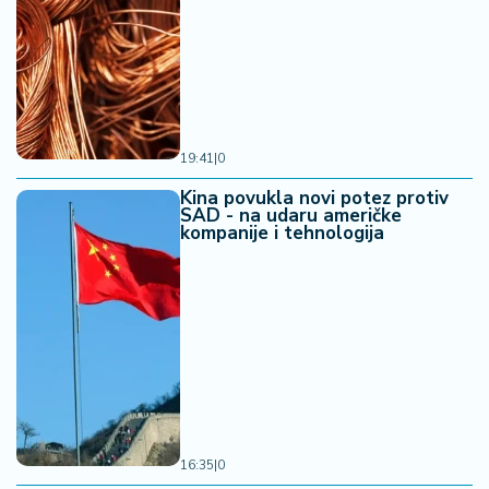
19:41
|
0
Kina povukla novi potez protiv
SAD - na udaru američke
kompanije i tehnologija
16:35
|
0