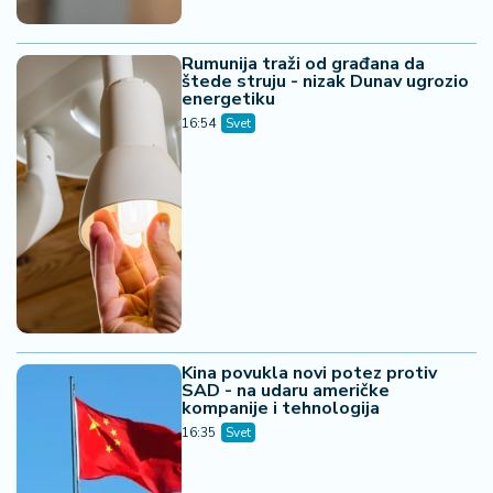
Rumunija traži od građana da
štede struju - nizak Dunav ugrozio
energetiku
16:54
Svet
Kina povukla novi potez protiv
SAD - na udaru američke
kompanije i tehnologija
16:35
Svet