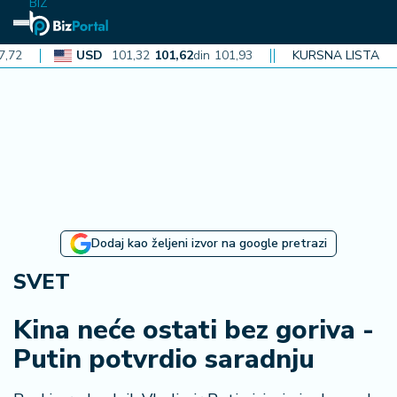
BIZ
USD
101,32
101,62
din
101,93
CAD
KURSNA LISTA
72,30
72,52
din
72
N
aj
n
o
vi
je
B
Dodaj kao željeni izvor na google pretrazi
i
z
SVET
i
n
Kina neće ostati bez goriva -
f
Putin potvrdio saradnju
o