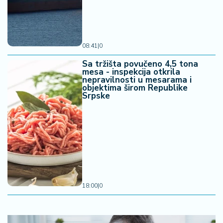
08:41
|
0
Sa tržišta povučeno 4,5 tona
mesa - inspekcija otkrila
nepravilnosti u mesarama i
objektima širom Republike
Srpske
18:00
|
0