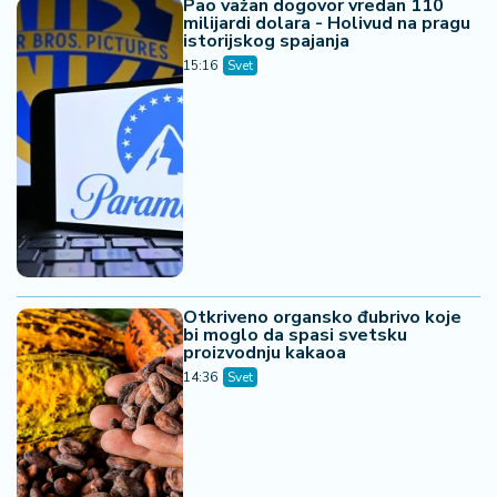
Pao važan dogovor vredan 110
milijardi dolara - Holivud na pragu
istorijskog spajanja
15:16
Svet
Otkriveno organsko đubrivo koje
bi moglo da spasi svetsku
proizvodnju kakaoa
14:36
Svet