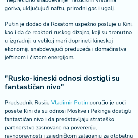
"neprekidno snabdevanje" različitim vrstama
š
a
goriva, uključujući naftu, prirodni gas i ugalj.
č
Putin je dodao da Rosatom uspešno posluje u Kini,
N
kao i da će reaktori ruskog dizajna, koji su trenutno
e
u izgradnji, u velikoj meri doprineti kineskoj
k
ekonomiji, snabdevajući preduzeća i domaćinstva
r
e
jeftinom i čistom energijom.
t
n
"Rusko-kineski odnosi dostigli su
i
n
fantastičan nivo"
e
Predsednik Rusije
Vladimir Putin
poručio je uoči
P
posete Kini da su odnosi Moskve i Pekinga dostigli
e
fantastičan nivo i da predstavljaju strateško
n
zi
partnerstvo zasnovano na poverenju,
o
ravnopravnosti i zajedničkom zalaganju za globalnu