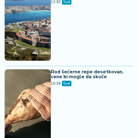
13:30
Svet
Rod šećerne repe desetkovan,
cene bi mogle da skoče
10:39
Svet