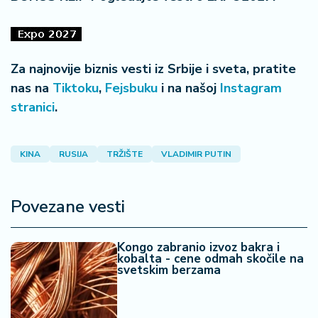
a
Za najnovije biznis vesti iz Srbije i sveta, pratite
nas na
Tiktoku
,
Fejsbuku
i na našoj
Instagram
stranici
.
KINA
RUSIJA
TRŽIŠTE
VLADIMIR PUTIN
Povezane vesti
Kongo zabranio izvoz bakra i
kobalta - cene odmah skočile na
svetskim berzama