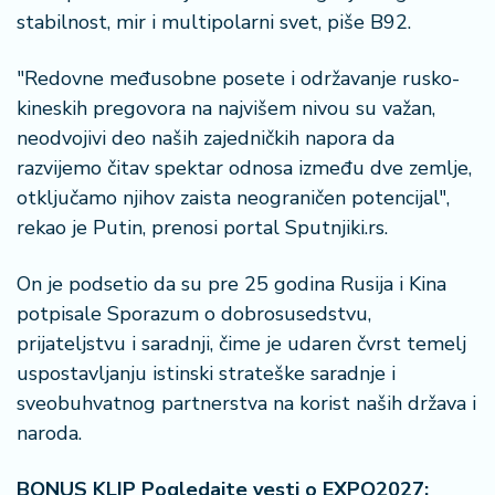
n
stabilnost, mir i multipolarni svet, piše B92.
i
s
"Redovne međusobne posete i održavanje rusko-
a
n
kineskih pregovora na najvišem nivou su važan,
i
neodvojivi deo naših zajedničkih napora da
razvijemo čitav spektar odnosa između dve zemlje,
T
otključamo njihov zaista neograničen potencijal",
u
rekao je Putin, prenosi portal Sputnjiki.rs.
ri
z
a
On je podsetio da su pre 25 godina Rusija i Kina
m
potpisale Sporazum o dobrosusedstvu,
prijateljstvu i saradnji, čime je udaren čvrst temelj
K
uspostavljanju istinski strateške saradnje i
a
sveobuhvatnog partnerstva na korist naših država i
ri
naroda.
j
e
r
BONUS KLIP Pogledajte vesti o EXPO2027: