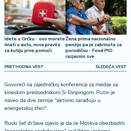
2
7
B
iz
Idete u Grčku - ovo morate
Žena prima nacionalnu
L
imati u autu, nova pravila
penziju pa je zabrinuta za
if
za kutiju prve pomoći
porodičnu - Fond PIO
e
razjasnio sve
s
t
PRETHODNA VEST
SLEDEĆA VEST
y
l
e
Govoreći na zajedničkoj konferenciji za medije sa
kineskim predsednikom Si Đinpingom, Putin je
P
naveo da dve zemlje "aktivno sarađuju u
o
energetskoj sferi".
t
r
Ruski šef države izjavio je da će Moskva obezbediti
o