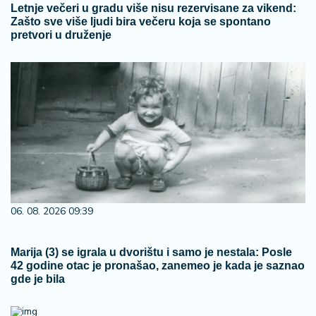
Letnje večeri u gradu više nisu rezervisane za vikend:
Zašto sve više ljudi bira večeru koja se spontano
pretvori u druženje
06. 08. 2026 09:39
Marija (3) se igrala u dvorištu i samo je nestala: Posle
42 godine otac je pronašao, zanemeo je kada je saznao
gde je bila