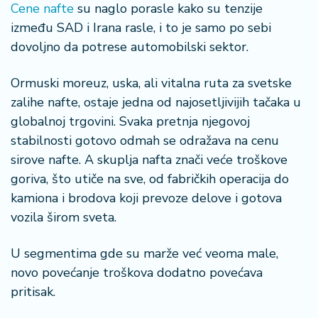
n
Cene nafte
su naglo porasle kako su tenzije
i
između SAD i Irana rasle, i to je samo po sebi
s
dovoljno da potrese automobilski sektor.
a
n
Ormuski moreuz, uska, ali vitalna ruta za svetske
i
zalihe nafte, ostaje jedna od najosetljivijih tačaka u
T
globalnoj trgovini. Svaka pretnja njegovoj
u
stabilnosti gotovo odmah se odražava na cenu
ri
sirove nafte. A skuplja nafta znači veće troškove
z
goriva, što utiče na sve, od fabričkih operacija do
a
m
kamiona i brodova koji prevoze delove i gotova
vozila širom sveta.
K
a
U segmentima gde su marže već veoma male,
ri
novo povećanje troškova dodatno povećava
j
pritisak.
e
r