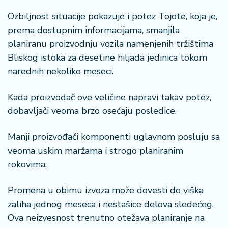
Ozbiljnost situacije pokazuje i potez Tojote, koja je,
prema dostupnim informacijama, smanjila
planiranu proizvodnju vozila namenjenih tržištima
Bliskog istoka za desetine hiljada jedinica tokom
narednih nekoliko meseci.
Kada proizvođač ove veličine napravi takav potez,
dobavljači veoma brzo osećaju posledice.
Manji proizvođači komponenti uglavnom posluju sa
veoma uskim maržama i strogo planiranim
rokovima.
Promena u obimu izvoza može dovesti do viška
zaliha jednog meseca i nestašice delova sledećeg.
Ova neizvesnost trenutno otežava planiranje na