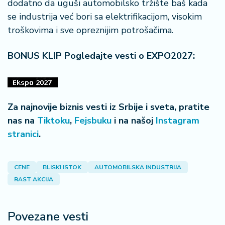
dodatno da uguši automobilsko tržište baš kada
se industrija već bori sa elektrifikacijom, visokim
troškovima i sve opreznijim potrošačima.
BONUS KLIP Pogledajte vesti o EXPO2027:
Za najnovije biznis vesti iz Srbije i sveta, pratite
nas na
Tiktoku
,
Fejsbuku
i na našoj
Instagram
stranici
.
CENE
BLISKI ISTOK
AUTOMOBILSKA INDUSTRIJA
RAST AKCIJA
Povezane vesti