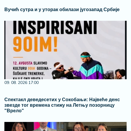
Вучић сутра и у уторак обилази југозапад Србије
09. 08. 2026 17:00
Спектакл деведесетих у Сокобањи: Највеће денс
звезде тог времена стижу на Летњу позорницу
"Врело"