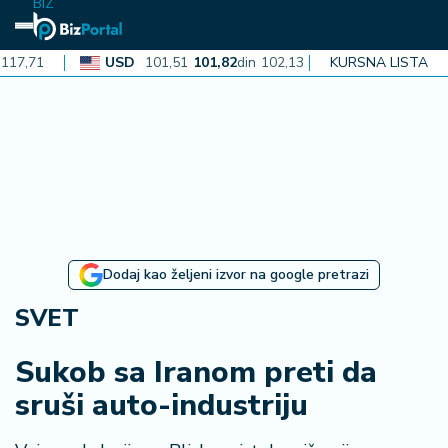
BIZ
USD
101,51
101,82
din
102,13
CAD
KURSNA LISTA
72,40
72,62
din
N
aj
n
o
vi
je
B
Dodaj kao željeni izvor na google pretrazi
i
z
SVET
i
n
Sukob sa Iranom preti da
f
sruši auto-industriju
o