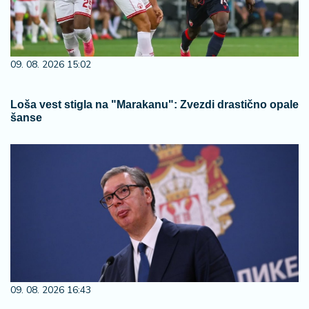
09. 08. 2026 15:02
Loša vest stigla na "Marakanu": Zvezdi drastično opale
šanse
09. 08. 2026 16:43