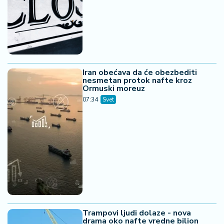
Iran obećava da će obezbediti
nesmetan protok nafte kroz
Ormuski moreuz
07:34
Svet
Trampovi ljudi dolaze - nova
drama oko nafte vredne bilion