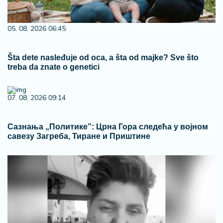
05. 08. 2026 06:45
Šta dete nasleđuje od oca, a šta od majke? Sve što
treba da znate o genetici
07. 08. 2026 09:14
Сазнања „Политике”: Црна Гора следећа у војном
савезу Загреба, Тиране и Приштине