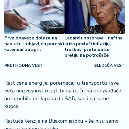
2
7
B
iz
Prve obaveze dolaze na
Lagard upozorava - naftna
L
naplatu - objavljen poreski
kriza povlači inflaciju,
if
kalendar za april
troškovi prete da se
e
preliju na potrošače
s
t
PRETHODNA VEST
SLEDEĆA VEST
y
l
Rast cena energije, poremećaji u transportu i sve
e
veća neizvesnost mogli bi da utiču na proizvođače
P
automobila od Japana do SAD, kao i na same
o
kupce.
t
r
Rastuće tenzije na Bliskom istoku više nisu samo
o
vesti iz spoljne politike.