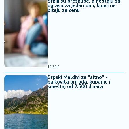
Srbiji su preskupe, a nestaju sa
oglasa za jedan dan, kupci ne
pitaju za cenu
12:59
|
0
Srpski Maldivi za "sitno" -
bajkovita priroda, kupanje i
smeštaj od 2.500 dinara