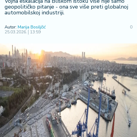
Vojna eskalacija na Bliskom istoku više nije samo
R
geopolitičko pitanje - ona ​​sve više preti globalnoj
automobilskoj industriji.
e
g
i
Autor:
Marija Bosiljčić
0
25.03.2026.
13:59
o
n
S
r
b
ij
a
S
v
e
t
F