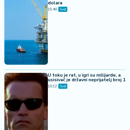
dolara
15:40
Svet
U toku je rat, u igri su milijarde, a
usisivač je državni neprijatelj broj 1
10:12
Svet