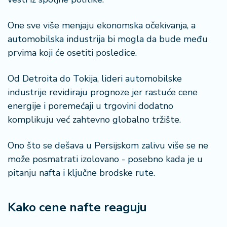
š
a
č
One sve više menjaju ekonomska očekivanja, a
automobilska industrija bi mogla da bude među
N
prvima koji će osetiti posledice.
e
k
Od Detroita do Tokija, lideri automobilske
r
industrije revidiraju prognoze jer rastuće cene
e
t
energije i poremećaji u trgovini dodatno
n
komplikuju već zahtevno globalno tržište.
i
n
Ono što se dešava u Persijskom zalivu više se ne
e
može posmatrati izolovano - posebno kada je u
pitanju nafta i ključne brodske rute.
P
e
n
Kako cene nafte reaguju
zi
o