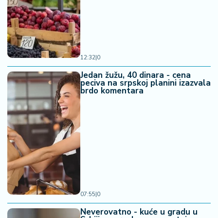
12:32
|
0
Jedan žužu, 40 dinara - cena
peciva na srpskoj planini izazvala
brdo komentara
07:55
|
0
Neverovatno - kuće u gradu u