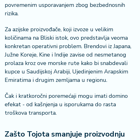
povremenim usporavanjem zbog bezbednosnih
rizika.
Za azijske proizvođače, koji izvoze u velikim
količinama na Bliski istok, ovo predstavlja veoma
konkretan operativni problem. Brendovi iz Japana,
Južne Koreje, Kine i Indije zavise od nesmetanog
prolaza kroz ove morske rute kako bi snabdevali
kupce u Saudijskoj Arabiji, Ujedinjenim Arapskim
Emiratima i drugim zemljama u regionu.
Čak i kratkoročni poremećaji mogu imati domino
efekat - od kašnjenja u isporukama do rasta
troškova transporta.
Zašto Tojota smanjuje proizvodnju