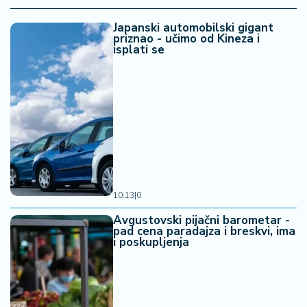
Japanski automobilski gigant
priznao - učimo od Kineza i
isplati se
10:13
|
0
Avgustovski pijačni barometar -
pad cena paradajza i breskvi, ima
i poskupljenja