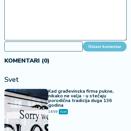
Ostavi komentar
KOMENTARI (0)
Svet
Kad građevinska firma pukne,
nikako ne valja - u stečaju
porodična tradicija duga 136
godina
14:59
Svet