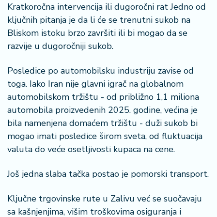
a
Kratkoročna intervencija ili dugoročni rat Jedno od
ključnih pitanja je da li će se trenutni sukob na
Bliskom istoku brzo završiti ili bi mogao da se
razvije u dugoročniji sukob.
Posledice po automobilsku industriju zavise od
toga. Iako Iran nije glavni igrač na globalnom
automobilskom tržištu - od približno 1,1 miliona
automobila proizvedenih 2025. godine, većina je
bila namenjena domaćem tržištu - duži sukob bi
mogao imati posledice širom sveta, od fluktuacija
valuta do veće osetljivosti kupaca na cene.
Još jedna slaba tačka postao je pomorski transport.
Ključne trgovinske rute u Zalivu već se suočavaju
sa kašnjenjima, višim troškovima osiguranja i