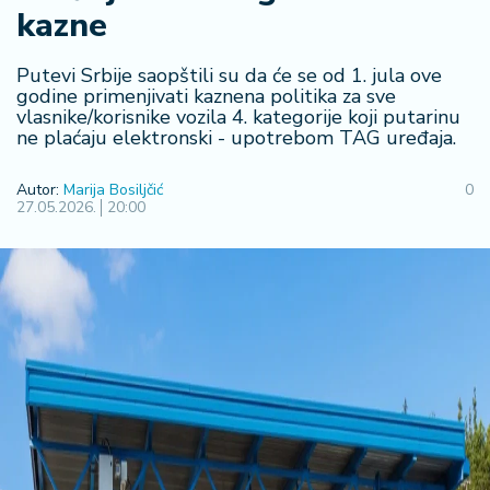
kazne
R
e
g
Putevi Srbije saopštili su da će se od 1. jula ove
i
godine primenjivati kaznena politika za sve
vlasnike/korisnike vozila 4. kategorije koji putarinu
o
ne plaćaju elektronski - upotrebom TAG uređaja.
n
Autor:
Marija Bosiljčić
0
S
27.05.2026.
20:00
r
b
ij
a
S
v
e
t
F