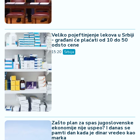
Veliko pojeftinjenje lekova u Srbiji
- građani će plaćati od 10 do 50
odsto cene
15:20
Srbija
Zašto plan za spas jugoslovenske
ekonomije nije uspeo? I danas se
pamti dan kada je dinar vredeo kao
marka