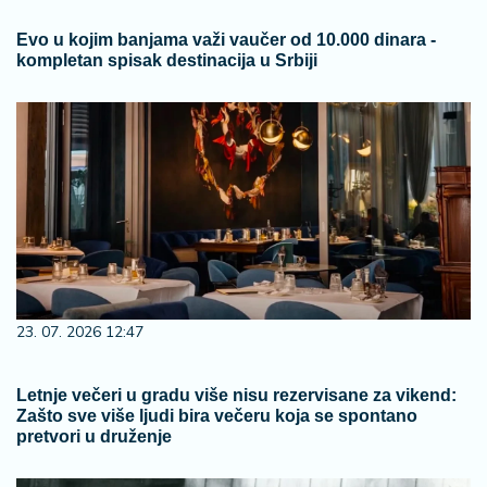
Evo u kojim banjama važi vaučer od 10.000 dinara -
kompletan spisak destinacija u Srbiji
23. 07. 2026 12:47
Letnje večeri u gradu više nisu rezervisane za vikend:
Zašto sve više ljudi bira večeru koja se spontano
pretvori u druženje