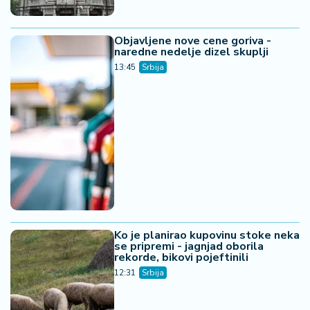
Objavljene nove cene goriva -
naredne nedelje dizel skuplji
13:45
Srbija
Ko je planirao kupovinu stoke neka
se pripremi - jagnjad oborila
rekorde, bikovi pojeftinili
12:31
Srbija