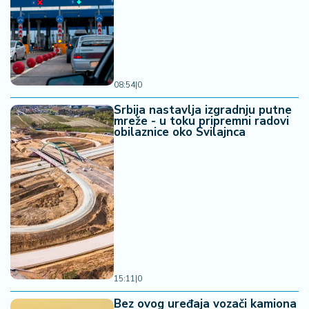
08:54
|
0
Srbija nastavlja izgradnju putne
mreže - u toku pripremni radovi
obilaznice oko Svilajnca
15:11
|
0
Bez ovog uređaja vozači kamiona