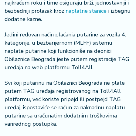
n
najkraćem roku i time osiguraju brži, jednostavniji i
i
bezbedniji prolazak kroz
naplatne stanice
i izbegnu
s
dodatne kazne.
a
n
Jedini redovan način plaćanja putarine za vozila 4.
i
kategorije, u bezbarijernom (MLFF) sistemu
naplate putarine koji funkcioniše na deonici
T
u
Obilaznice Beograda jeste putem registracije TAG
ri
uređaja na web platformu Toll4All.
z
a
Svi koji putarinu na Obilaznici Beograda ne plate
m
putem TAG uređaja registrovanog na Toll4All
platformu, već koriste pripejd ili postpejd TAG
K
a
uređaj, ispostaviće se račun za naknadnu naplatu
ri
putarine sa uračunatim dodatnim troškovima
j
vanrednog postupka.
e
r