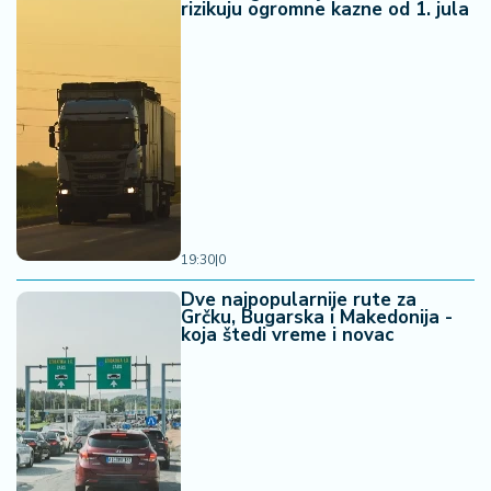
rizikuju ogromne kazne od 1. jula
19:30
|
0
Dve najpopularnije rute za
Grčku, Bugarska i Makedonija -
koja štedi vreme i novac