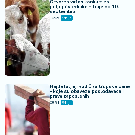
Otvoren važan konkurs za
poljoprivrednike - traje do 10.
septembra
10:09
Srbija
Najdetaljniji vodič za tropske dane
- koje su obaveze poslodavaca i
prava zaposlenih
08:54
Srbija