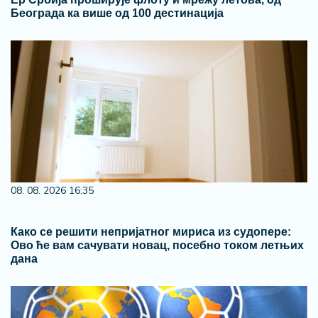
Београда ка више од 100 дестинација
08. 08. 2026 16:35
Како се решити непријатног мириса из судопере:
Ово ће вам сачувати новац, посебно током летњих
дана