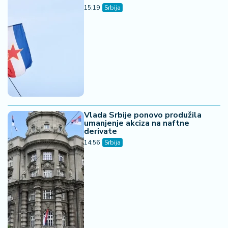
15:19
Srbija
Vlada Srbije ponovo produžila
umanjenje akciza na naftne
derivate
14:56
Srbija