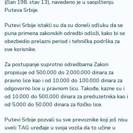
š
(član 198. stav 13), navedeno je u saopštenju
a
Puteva Srbije.
č
Putevi Srbije istakli su da su doneli odluku da se
N
puna primena zakonskih odredbi odloži, kako bi se
e
obezbedio prelazni period i tehnička podrška za
k
r
sve korisnike.
e
t
Za postupanje suprotno odredbama Zakon
n
propisuje od 500.000 do 2.000.000 dinara za
i
pravno lice kao i od 10.000 do 100.000 dinara za
n
e
odgovorno lice u pravnom licu. Takođe, kazne su i
od 10.000 do 500.000 dinara za preduzetnika kao i
P
od 5.000 do 50.000 dinara za fizičko lice.
e
n
Putevi Srbije pozvali su sve prevoznike koji još nisu
zi
uveli TAG uređaje u svoja vozila da to učine u
o