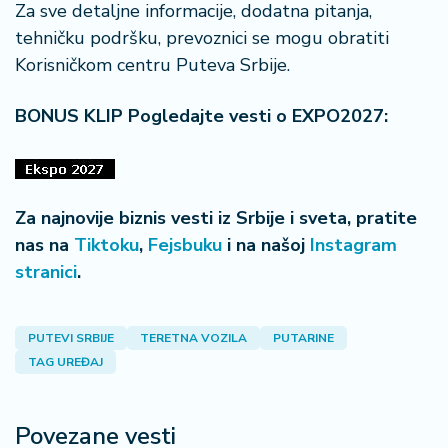
Za sve detaljne informacije, dodatna pitanja,
a
tehničku podršku, prevoznici se mogu obratiti
Korisničkom centru Puteva Srbije.
BONUS KLIP Pogledajte vesti o EXPO2027:
Za najnovije biznis vesti iz Srbije i sveta, pratite
nas na
Tiktoku
,
Fejsbuku
i na našoj
Instagram
stranici
.
PUTEVI SRBIJE
TERETNA VOZILA
PUTARINE
TAG UREĐAJ
Povezane vesti