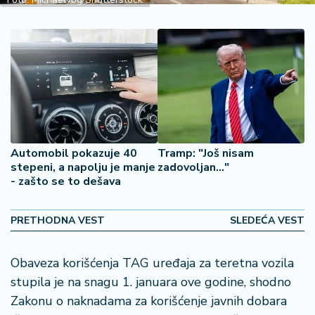
2
7
B
iz
L
if
e
s
Automobil pokazuje 40
Tramp: "Još nisam
t
stepeni, a napolju je manje
zadovoljan..."
y
- zašto se to dešava
l
e
PRETHODNA VEST
SLEDEĆA VEST
P
o
Obaveza korišćenja TAG uređaja za teretna vozila
t
stupila je na snagu 1. januara ove godine, shodno
r
o
Zakonu o naknadama za korišćenje javnih dobara