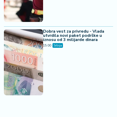
Dobra vest za privredu - Vlada
utvrdila novi paket podrške u
iznosu od 3 milijarde dinara
15:00
Srbija