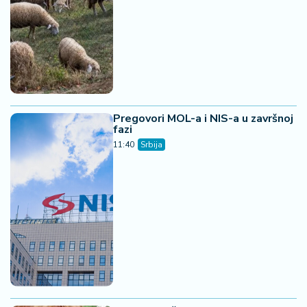
Pregovori MOL-a i NIS-a u završnoj
fazi
11:40
Srbija