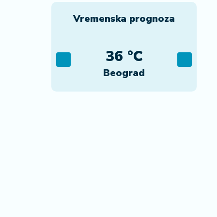
Vremenska prognoza
C
36 °C
ca
Beograd