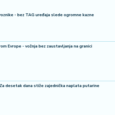
revoznike - bez TAG uređaja slede ogromne kazne
rom Evrope - vožnja bez zaustavljanja na granici
desetak dana stiže zajednička naplata putarine