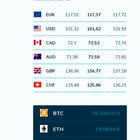
EUR
117,02
117,37
117,72
USD
101,32
101,62
101,93
CAD
72,3
72,52
72,74
AUD
71,38
71,59
71,81
GBP
136,36
136,77
137,18
CHF
125,48
125,86
126,23
BTC
56.206,00 €
ETH
1.658,84 €