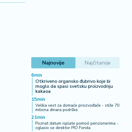
Najnovije
Najčitanije
6min
Otkriveno organsko đubrivo koje bi
moglo da spasi svetsku proizvodnju
kakaoa
15min
Velika vest za domaće proizvođače - stiže 70
miliona dinara podrške
21min
Poznat datum isplate pomoći penzionerima -
oglasio se direktor PIO Fonda