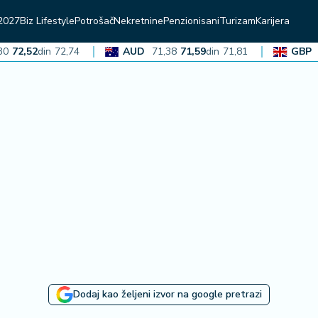
2027
Biz Lifestyle
Potrošač
Nekretnine
Penzionisani
Turizam
Karijera
2,52
din
72,74
AUD
71,38
71,59
din
71,81
GBP
136
Dodaj kao željeni izvor na google pretrazi