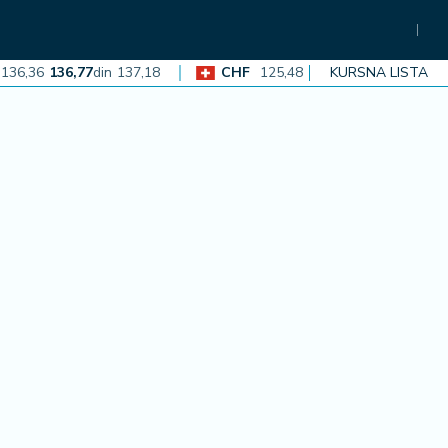
,36
136,77
din
137,18
CHF
125,48
125,86
din
KURSNA LISTA
126,23