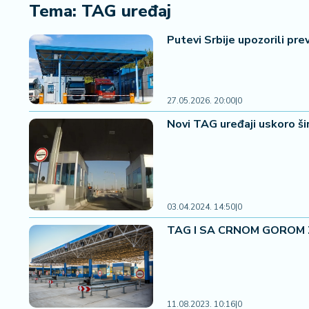
i
Tema: TAG uređaj
n
a
Putevi Srbije upozorili p
n
si
j
e
27.05.2026. 20:00
|
0
i
Novi TAG uređaji uskoro ši
B
e
r
z
a
03.04.2024. 14:50
|
0
E
TAG I SA CRNOM GOROM Za 
x
p
o
2
0
11.08.2023. 10:16
|
0