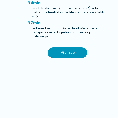
34min
Izgubili ste pasoš u inostranstvu? Šta bi
trebalo odmah da uradite da biste se vratili
kući
37min
Jednom kartom možete da obiđete celu
Evropu - kako do jednog od najboljih
putovanja
Vidi sve