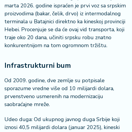
marta 2026. godine ispraćen je prvi voz sa srpskim
proizvodima (bakar, čelik, drvo) iz intermodalnog
terminala u Batajnici direktno ka kineskoj provinciji
Hebei. Procenjuje se da će ovaj vid transporta, koji
traje oko 20 dana, učiniti srpsku robu znatno
konkurentnijom na tom ogromnom tržištu.
Infrastrukturni bum
Od 2009. godine, dve zemlje su potpisale
sporazume vredne više od 10 milijardi dolara,
prvenstveno usmerenih na modernizaciju
saobraćajne mreže.
Udeo duga: Od ukupnog javnog duga Srbije koji
iznosi 40,5 milijardi dolara (januar 2025), kineski