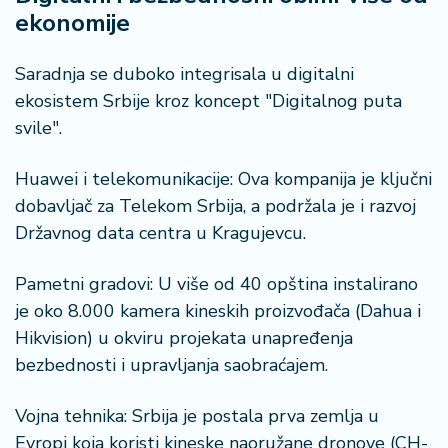
ekonomije
Saradnja se duboko integrisala u digitalni
ekosistem Srbije kroz koncept "Digitalnog puta
svile".
Huawei i telekomunikacije: Ova kompanija je ključni
dobavljač za Telekom Srbija, a podržala je i razvoj
Državnog data centra u Kragujevcu.
Pametni gradovi: U više od 40 opština instalirano
je oko 8.000 kamera kineskih proizvođača (Dahua i
Hikvision) u okviru projekata unapređenja
bezbednosti i upravljanja saobraćajem.
Vojna tehnika: Srbija je postala prva zemlja u
Evropi koja koristi kineske naoružane dronove (CH-