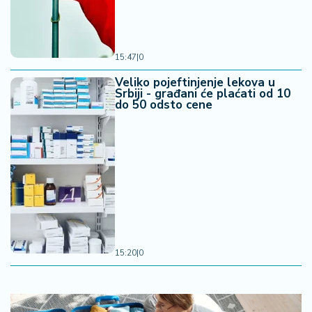
15:47
|
0
Veliko pojeftinjenje lekova u
Srbiji - građani će plaćati od 10
do 50 odsto cene
15:20
|
0