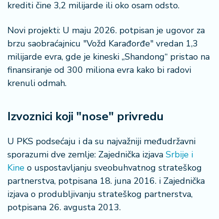
krediti čine 3,2 milijarde ili oko osam odsto.
Novi projekti: U maju 2026. potpisan je ugovor za
brzu saobraćajnicu "Vožd Karađorđe" vredan 1,3
milijarde evra, gde je kineski „Shandong“ pristao na
finansiranje od 300 miliona evra kako bi radovi
krenuli odmah.
Izvoznici koji "nose" privredu
U PKS podsećaju i da su najvažniji međudržavni
sporazumi dve zemlje: Zajednička izjava
Srbije i
Kine
o uspostavljanju sveobuhvatnog strateškog
partnerstva, potpisana 18. juna 2016. i Zajednička
izjava o produbljivanju strateškog partnerstva,
potpisana 26. avgusta 2013.