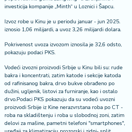
investicija kompanije „Minth“ u Loznici i Šapcu.
Izvoz robe u Kinu je u periodu januar - jun 2025.
iznosio 1,06 milijardi, a uvoz 3,26 milijardi dolara.
Pokrivenost uvoza izvozom iznosila je 32,6 odsto,
pokazuju podaci PKS.
Vodeći izvozni proizvodi Srbije u Kinu bili su: rude
bakra i koncentrati, zatim katode i sekcije katoda
od rafinisanog bakra, drvo bukve obrađeno po
dužini, ugljenik, listovi za furniranje, kao i ostalo
drvo.Podaci PKS pokazuju da su vodeći uvozni
proizvodi Srbije iz Kine nerazvrstana roba po CT -
roba na skladištenju i roba u slobodnoj zoni, zatim
delovi za mašine, pametni telefoni "smartphones",
uređaji za klimatizaciju prozorski i zidni- split