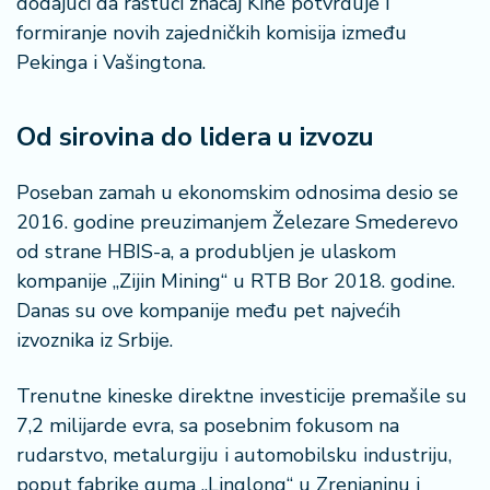
dodajući da rastući značaj Kine potvrđuje i
a
formiranje novih zajedničkih komisija između
Pekinga i Vašingtona.
Od sirovina do lidera u izvozu
Poseban zamah u ekonomskim odnosima desio se
2016. godine preuzimanjem Železare Smederevo
od strane HBIS-a, a produbljen je ulaskom
kompanije „Zijin Mining“ u RTB Bor 2018. godine.
Danas su ove kompanije među pet najvećih
izvoznika iz Srbije.
Trenutne kineske direktne investicije premašile su
7,2 milijarde evra, sa posebnim fokusom na
rudarstvo, metalurgiju i automobilsku industriju,
poput fabrike guma „Linglong“ u Zrenjaninu i