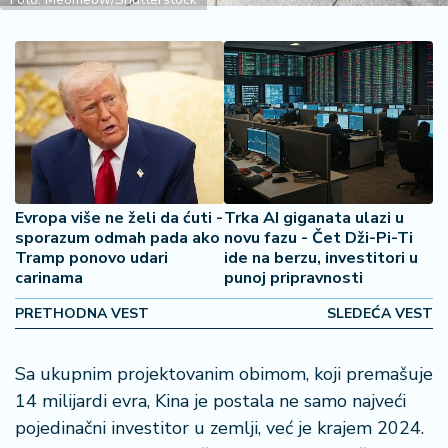
2
7
B
iz
L
if
e
s
Evropa više ne želi da ćuti -
Trka AI giganata ulazi u
t
sporazum odmah pada ako
novu fazu - Čet Dži-Pi-Ti
y
Tramp ponovo udari
ide na berzu, investitori u
l
carinama
punoj pripravnosti
e
PRETHODNA VEST
SLEDEĆA VEST
P
o
Sa ukupnim projektovanim obimom, koji premašuje
t
14 milijardi evra, Kina je postala ne samo najveći
r
o
pojedinačni investitor u zemlji, već je krajem 2024.