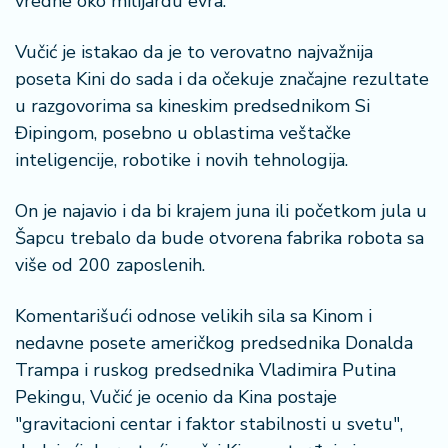
vredne oko milijardu evra.
n
i
s
Vučić je istakao da je to verovatno najvažnija
a
poseta Kini do sada i da očekuje značajne rezultate
n
u razgovorima sa kineskim predsednikom Si
i
Đipingom, posebno u oblastima veštačke
inteligencije, robotike i novih tehnologija.
T
u
On je najavio i da bi krajem juna ili početkom jula u
ri
z
Šapcu trebalo da bude otvorena fabrika robota sa
a
više od 200 zaposlenih.
m
Komentarišući odnose velikih sila sa Kinom i
K
nedavne posete američkog predsednika Donalda
a
Trampa i ruskog predsednika Vladimira Putina
ri
j
Pekingu, Vučić je ocenio da Kina postaje
e
"gravitacioni centar i faktor stabilnosti u svetu",
r