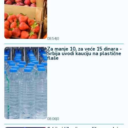
08:54
|
0
Za manje 10, za veće 15 dinara -
Srbija uvodi kauciju na plastične
flaše
08:06
|
0