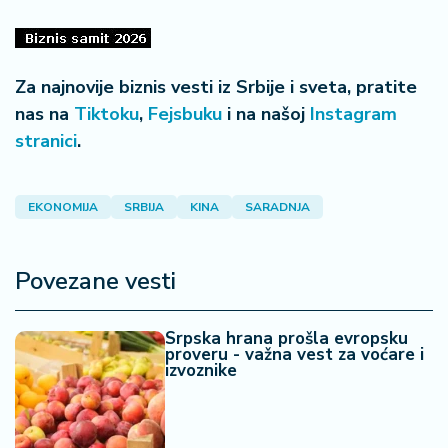
Za najnovije biznis vesti iz Srbije i sveta, pratite
nas na
Tiktoku
,
Fejsbuku
i na našoj
Instagram
stranici
.
EKONOMIJA
SRBIJA
KINA
SARADNJA
Povezane vesti
Srpska hrana prošla evropsku
proveru - važna vest za voćare i
izvoznike