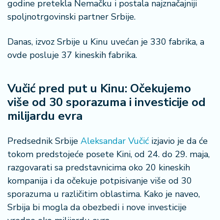
š
godine pretekla Nemačku i postala najznačajniji
a
spoljnotrgovinski partner Srbije.
č
Danas, izvoz Srbije u Kinu uvećan je 330 fabrika, a
N
ovde posluje 37 kineskih fabrika.
e
k
r
Vučić pred put u Kinu: Očekujemo
e
više od 30 sporazuma i investicije od
t
n
milijardu evra
i
n
Predsednik Srbije
Aleksandar Vučić
izjavio je da će
e
tokom predstojeće posete Kini, od 24. do 29. maja,
razgovarati sa predstavnicima oko 20 kineskih
P
e
kompanija i da očekuje potpisivanje više od 30
n
sporazuma u različitim oblastima. Kako je naveo,
zi
Srbija bi mogla da obezbedi i nove investicije
o