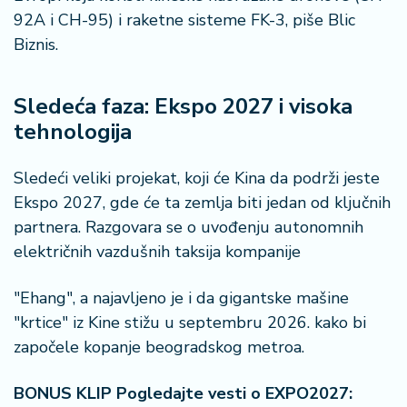
92A i CH-95) i raketne sisteme FK-3, piše Blic
Biznis.
Sledeća faza: Ekspo 2027 i visoka
tehnologija
Sledeći veliki projekat, koji će Kina da podrži jeste
Ekspo 2027, gde će ta zemlja biti jedan od ključnih
partnera. Razgovara se o uvođenju autonomnih
električnih vazdušnih taksija kompanije
"Ehang", a najavljeno je i da gigantske mašine
"krtice" iz Kine stižu u septembru 2026. kako bi
započele kopanje beogradskog metroa.
BONUS KLIP Pogledajte vesti o EXPO2027: