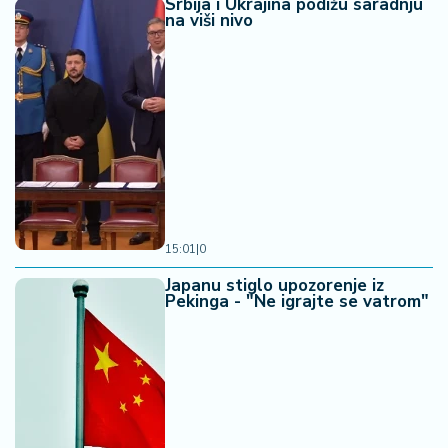
Srbija i Ukrajina podižu saradnju
na viši nivo
15:01
|
0
Japanu stiglo upozorenje iz
Pekinga - "Ne igrajte se vatrom"