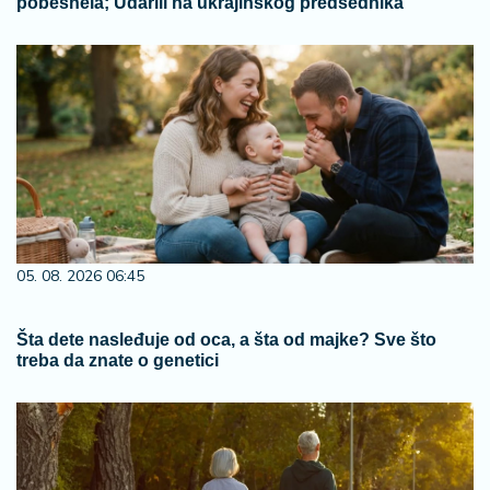
pobesnela; Udarili na ukrajinskog predsednika
05. 08. 2026 06:45
Šta dete nasleđuje od oca, a šta od majke? Sve što
treba da znate o genetici