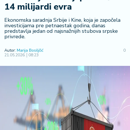
14 milijardi evra
R
e
g
Ekonomska saradnja Srbije i Kine, koja je započela
i
investicijama pre petnaestak godina, danas
predstavlja jedan od najsnažnijih stubova srpske
o
privrede.
n
Autor:
Marija Bosiljčić
0
S
21.05.2026.
08:23
r
b
ij
a
S
v
e
t
F