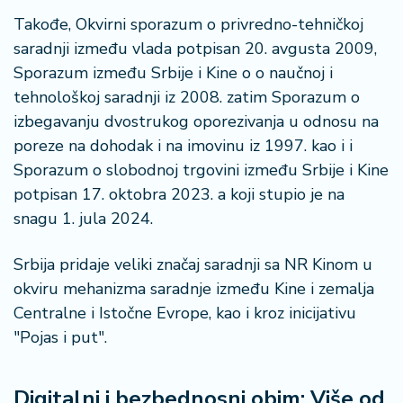
Takođe, Okvirni sporazum o privredno-tehničkoj
saradnji između vlada potpisan 20. avgusta 2009,
Sporazum između Srbije i Kine o o naučnoj i
tehnološkoj saradnji iz 2008. zatim Sporazum o
izbegavanju dvostrukog oporezivanja u odnosu na
poreze na dohodak i na imovinu iz 1997. kao i i
Sporazum o slobodnoj trgovini između Srbije i Kine
potpisan 17. oktobra 2023. a koji stupio je na
snagu 1. jula 2024.
Srbija pridaje veliki značaj saradnji sa NR Kinom u
okviru mehanizma saradnje između Kine i zemalja
Centralne i Istočne Evrope, kao i kroz inicijativu
"Pojas i put".
Digitalni i bezbednosni obim: Više od