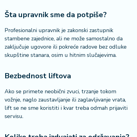
a
Šta upravnik sme da potpiše?
Profesionalni upravnik je zakonski zastupnik
stambene zajednice, ali ne može samostalno da
zaključuje ugovore ili pokreće radove bez odluke
skupštine stanara, osim u hitnim slučajevima.
Bezbednost liftova
Ako se primete neobični zvuci, trzanje tokom
vožnje, naglo zaustavljanje ili zaglavljivanje vrata,
lift se ne sme koristiti i kvar treba odmah prijaviti
servisu.