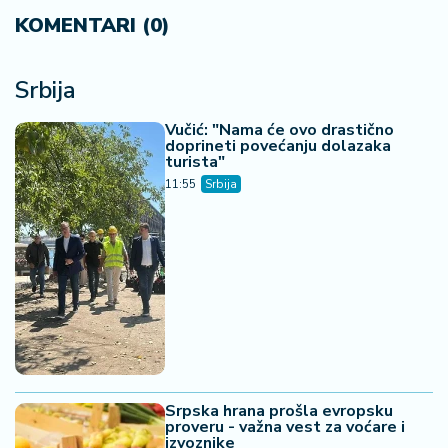
KOMENTARI (0)
Srbija
Vučić: "Nama će ovo drastično
doprineti povećanju dolazaka
turista"
11:55
Srbija
Srpska hrana prošla evropsku
proveru - važna vest za voćare i
izvoznike