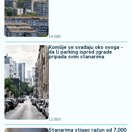
14:39
|
0
Komšije se svađaju oko ovoga -
da li parking ispred zgrade
pripada svim stanarima
12:05
|
0
Stanarima stigao račun od 7.000