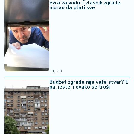
evra za vodu - vlasnik zgrade
morao da plati sve
08:57
|
0
Budžet zgrade nije vaša stvar? E
pa, jeste, i ovako se troši