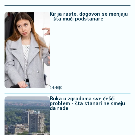
Kirija raste, dogovori se menjaju
- šta muči podstanare
14:46
|
0
Buka u zgradama sve češći
problem - šta stanari ne smeju
da rade