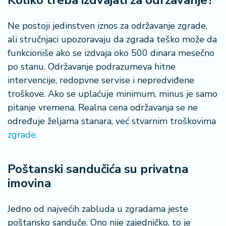
Koliko treba izdvajati za održavanje?
Ne postoji jedinstven iznos za održavanje zgrade,
ali stručnjaci upozoravaju da zgrada teško može da
funkcioniše ako se izdvaja oko 500 dinara mesečno
po stanu. Održavanje podrazumeva hitne
intervencije, redopvne servise i nepredviđene
troškove. Ako se uplaćuje minimum, minus je samo
pitanje vremena. Realna cena održavanja se ne
određuje željama stanara, već stvarnim troškovima
zgrade.
Poštanski sandučića su privatna
imovina
Jedno od najvećih zabluda u zgradama jeste
poštansko sanduče. Ono nije zajedničko, to je