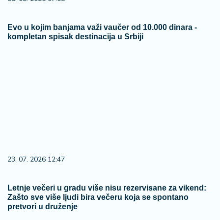
Evo u kojim banjama važi vaučer od 10.000 dinara -
kompletan spisak destinacija u Srbiji
23. 07. 2026 12:47
Letnje večeri u gradu više nisu rezervisane za vikend:
Zašto sve više ljudi bira večeru koja se spontano
pretvori u druženje