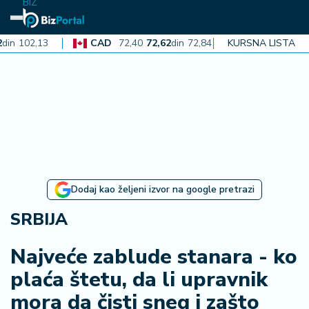
BIZ
02,13
CAD
72,40
72,62
din
72,84
AUD
KURSNA LISTA
71,34
71,56
N
aj
n
o
vi
je
B
Dodaj kao željeni izvor na google pretrazi
i
z
SRBIJA
i
n
Najveće zablude stanara - ko
f
plaća štetu, da li upravnik
o
mora da čisti sneg i zašto