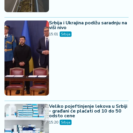
Srbija i Ukrajina podižu saradnju na
viši nivo
15:01
Srbija
Veliko pojeftinjenje lekova u Srbiji
- građani će plaćati od 10 do 50
odsto cene
15:20
Srbija