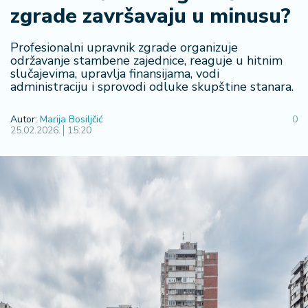
zgrade završavaju u minusu?
R
e
g
Profesionalni upravnik zgrade organizuje
i
održavanje stambene zajednice, reaguje u hitnim
slučajevima, upravlja finansijama, vodi
o
administraciju i sprovodi odluke skupštine stanara.
n
Autor:
Marija Bosiljčić
0
S
25.02.2026.
15:20
r
b
ij
a
S
v
e
t
F