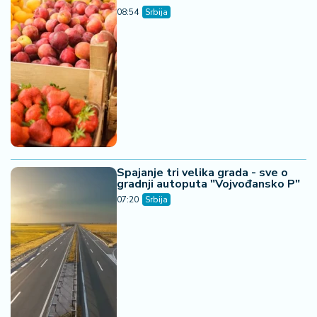
08:54
Srbija
Spajanje tri velika grada - sve o
gradnji autoputa "Vojvođansko P"
07:20
Srbija