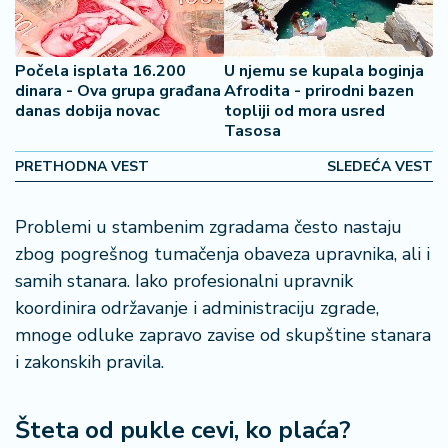
2
7
Počela isplata 16.200
U njemu se kupala boginja
B
dinara - Ova grupa građana
Afrodita - prirodni bazen
danas dobija novac
topliji od mora usred
iz
Tasosa
L
if
PRETHODNA VEST
SLEDEĆA VEST
e
s
t
Problemi u stambenim zgradama često nastaju
y
zbog pogrešnog tumačenja obaveza upravnika, ali i
l
samih stanara. Iako profesionalni upravnik
e
koordinira održavanje i administraciju zgrade,
mnoge odluke zapravo zavise od skupštine stanara
P
o
i zakonskih pravila.
t
r
Šteta od pukle cevi, ko plaća?
o