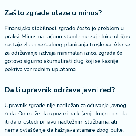
n
i
Zašto zgrade ulaze u minus?
s
a
Finansijska stabilnost zgrade često je problem u
n
i
praksi. Minus na računu stambene zajednice obično
nastaje zbog nerealnog planiranja troškova. Ako se
T
za održavanje izdvaja minimalan iznos, zgrada će
u
gotovo sigurno akumulirati dug koji se kasnije
ri
pokriva vanrednim uplatama.
z
a
m
Da li upravnik održava javni red?
K
Upravnik zgrade nije nadležan za očuvanje javnog
a
ri
reda. On može da upozori na kršenje kućnog reda
j
ili da prosledi prijavu nadležnim službama, ali
e
nema ovlašćenje da kažnjava stanare zbog buke.
r