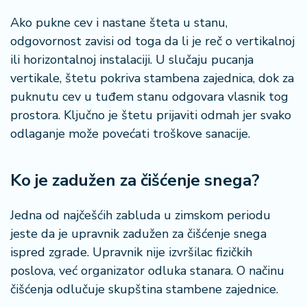
š
a
Ako pukne cev i nastane šteta u stanu,
č
odgovornost zavisi od toga da li je reč o vertikalnoj
ili horizontalnoj instalaciji. U slučaju pucanja
N
vertikale, štetu pokriva stambena zajednica, dok za
e
k
puknutu cev u tuđem stanu odgovara vlasnik tog
r
prostora. Ključno je štetu prijaviti odmah jer svako
e
odlaganje može povećati troškove sanacije.
t
n
i
Ko je zadužen za čišćenje snega?
n
e
Jedna od najčešćih zabluda u zimskom periodu
jeste da je upravnik zadužen za čišćenje snega
P
e
ispred zgrade. Upravnik nije izvršilac fizičkih
n
poslova, već organizator odluka stanara. O načinu
zi
čišćenja odlučuje skupština stambene zajednice.
o