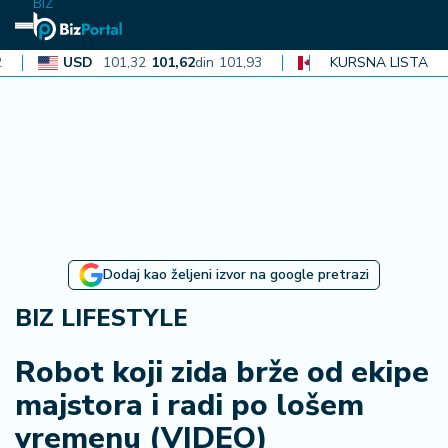
BIZ
USD
101,32
101,62
din
101,93
CAD
72,30
KURSNA LISTA
72,52
din
72,
N
aj
n
o
vi
je
B
Dodaj kao željeni izvor na google pretrazi
iz
i
BIZ LIFESTYLE
n
f
Robot koji zida brže od ekipe
o
majstora i radi po lošem
vremenu (VIDEO)