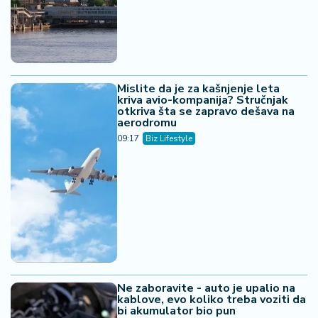
Mislite da je za kašnjenje leta
kriva avio-kompanija? Stručnjak
otkriva šta se zapravo dešava na
aerodromu
09:17
Biz Lifestyle
Ne zaboravite - auto je upalio na
kablove, evo koliko treba voziti da
bi akumulator bio pun