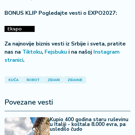
BONUS KLIP Pogledajte vesti o EXPO2027:
Za najnovije biznis vesti iz Srbije i sveta, pratite
nas na
Tiktoku
,
Fejsbuku
i na našoj
Instagram
stranici
.
KUĆA
ROBOT
ZIDARI
ZIDANJE
Povezane vesti
Kupio 400 godina staru ruševinu
u Italiji - koštala 8.000 evra, pa
usledilo čudo