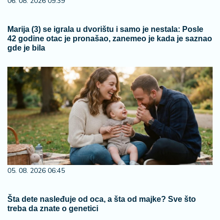
06. 08. 2026 09:39
Marija (3) se igrala u dvorištu i samo je nestala: Posle
42 godine otac je pronašao, zanemeo je kada je saznao
gde je bila
05. 08. 2026 06:45
Šta dete nasleđuje od oca, a šta od majke? Sve što
treba da znate o genetici