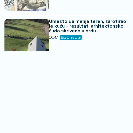
Umesto da menja teren, zarotirao
je kuću – rezultat: arhitektonsko
čudo skriveno u brdu
10:47
Biz Lifestyle
Pirati su ga koristili kao skrovište,
danas je raj za turiste - ostrvo bez
buke i automobila
14:59
Biz Lifestyle