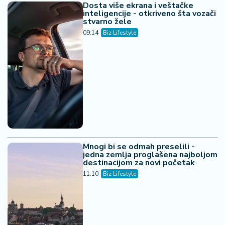
Dosta više ekrana i veštačke
inteligencije - otkriveno šta vozači
stvarno žele
09:14
Biz Lifestyle
Mnogi bi se odmah preselili -
jedna zemlja proglašena najboljom
destinacijom za novi početak
11:10
Biz Lifestyle