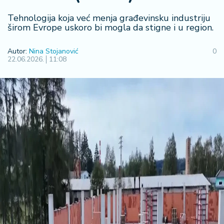
F
i
Tehnologija koja već menja građevinsku industriju
n
širom Evrope uskoro bi mogla da stigne i u region.
a
n
Autor:
Nina Stojanović
0
si
22.06.2026.
11:08
j
e
i
B
e
r
z
a
E
x
p
o
2
0