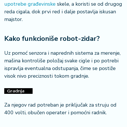
o
upotrebe građevinske
skele, a koristi se od drugog
n
reda cigala, dok prvi red i dalje postavlja iskusan
i
majstor.
s
a
n
Kako funkcioniše robot-zidar?
i
Uz pomoć senzora i naprednih sistema za merenje,
T
mašina kontroliše položaj svake cigle i po potrebi
u
ri
ispravlja eventualna odstupanja, čime se postiže
z
visok nivo preciznosti tokom gradnje.
a
m
K
Za njegov rad potreban je priključak za struju od
a
400 volti, obučen operater i pomoćni radnik.
ri
j
e