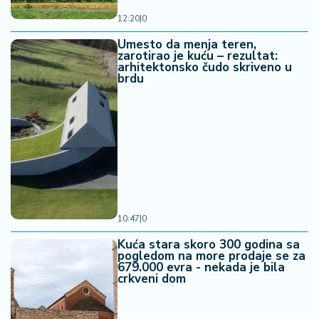
12:20
|
0
Umesto da menja teren,
zarotirao je kuću – rezultat:
arhitektonsko čudo skriveno u
brdu
10:47
|
0
Kuća stara skoro 300 godina sa
pogledom na more prodaje se za
679.000 evra - nekada je bila
crkveni dom