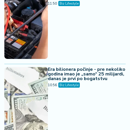
11:50
Biz Lifestyle
Era bilionera počinje - pre nekoliko
godina imao je „samo“ 25 milijardi,
danas je prvi po bogatstvu
10:56
Biz Lifestyle