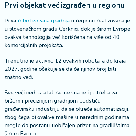
Prvi objekat već izgrađen u regionu
r
a
Prva
robotizovana gradnja
u regionu realizovana je
u slovenačkom gradu Cerknici, dok je širom Evrope
ovakva tehnologija već korišćena na više od 40
komercijalnih projekata.
Trenutno je aktivno 12 ovakvih robota, a do kraja
2027. godine očekuje se da će njihov broj biti
znatno veći.
Sve veći nedostatak radne snage i potreba za
bržom i preciznijom gradnjom podstiču
građevinsku industriju da se okreće automatizaciji,
zbog čega bi ovakve mašine u narednim godinama
mogle da postanu uobičajen prizor na gradilištima
širom Evrope.