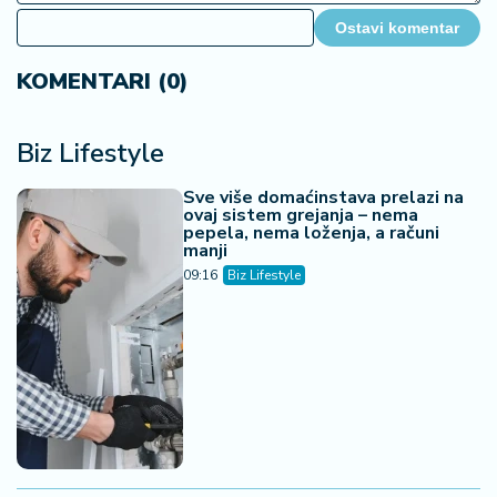
Ostavi komentar
KOMENTARI (0)
Biz Lifestyle
Sve više domaćinstava prelazi na
ovaj sistem grejanja – nema
pepela, nema loženja, a računi
manji
09:16
Biz Lifestyle