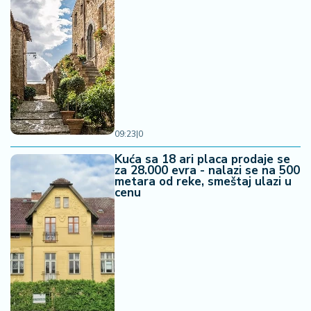
09:23
|
0
Kuća sa 18 ari placa prodaje se
za 28.000 evra - nalazi se na 500
metara od reke, smeštaj ulazi u
cenu