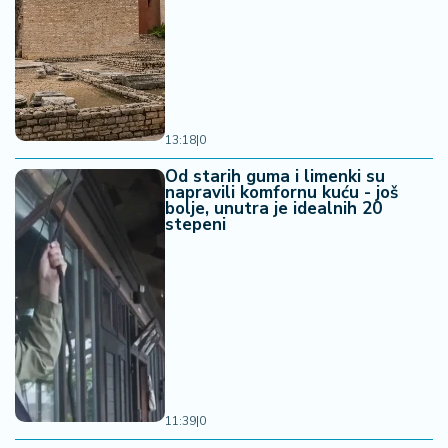
13:18
|
0
Od starih guma i limenki su
napravili komfornu kuću - još
bolje, unutra je idealnih 20
stepeni
11:39
|
0