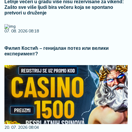
Letnje večeri u gradu više nisu rezervisane za vikend:
Zašto sve više ljudi bira večeru koja se spontano
pretvori u druženje
07. 08. 2026 08:18
Филип Костић – генијалан потез или велики
експеримент?
20. 07. 2026 08:04