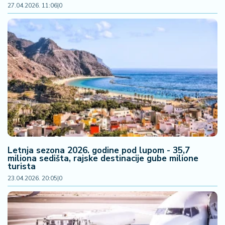
27.04.2026. 11:06
|
0
Letnja sezona 2026. godine pod lupom - 35,7
miliona sedišta, rajske destinacije gube milione
turista
23.04.2026. 20:05
|
0