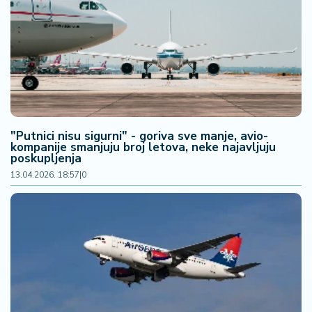
"Putnici nisu sigurni" - goriva sve manje, avio-
kompanije smanjuju broj letova, neke najavljuju
poskupljenja
13.04.2026. 18:57
|
0