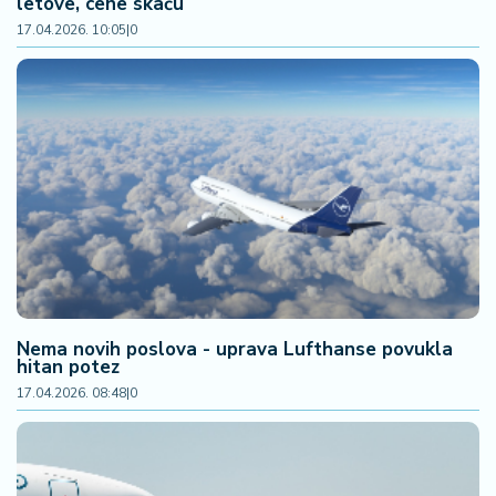
letove, cene skaču
17.04.2026. 10:05
|
0
Nema novih poslova - uprava Lufthanse povukla
hitan potez
17.04.2026. 08:48
|
0