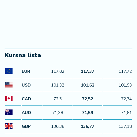
Kursna lista
EUR
117,02
117,37
117,72
USD
101,32
101,62
101,93
CAD
72,3
72,52
72,74
AUD
71,38
71,59
71,81
GBP
136,36
136,77
137,18