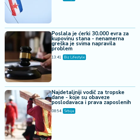
Poslala je ćerki 30.000 evra za
kupovinu stana - nenamerna
greška je svima napravila
problem
13:41
Biz Lifestyle
Najdetaljniji vodič za tropske
dane - koje su obaveze
poslodavaca i prava zaposlenih
08:54
Srbija