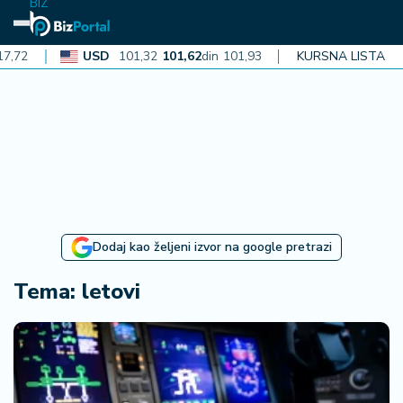
BIZ
USD
101,32
101,62
din
101,93
CAD
KURSNA LISTA
72,30
72,52
din
N
aj
n
o
vi
je
B
Dodaj kao željeni izvor na google pretrazi
iz
i
Tema: letovi
n
f
o