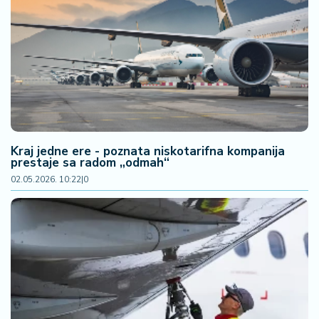
Kraj jedne ere - poznata niskotarifna kompanija
prestaje sa radom „odmah“
02.05.2026. 10:22
|
0