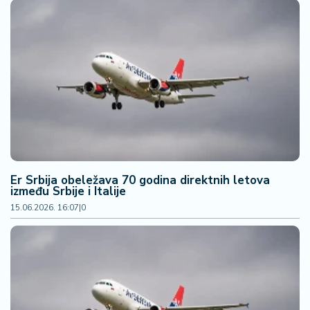
š
a
č
N
e
k
r
e
t
n
i
Er Srbija obeležava 70 godina direktnih letova
n
između Srbije i Italije
e
15.06.2026. 16:07
|
0
P
e
n
zi
o