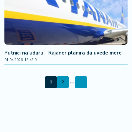
Putnici na udaru - Rajaner planira da uvede mere
01.04.2026. 13:43
|
0
1
2
...