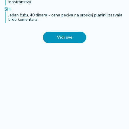
inostranstva
5H
Jedan žužu, 40 dinara - cena peciva na srpskoj planini izazvala
brdo komentara
Vidi sve