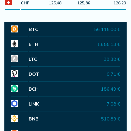
CHF
125,48
125,86
126,23
BTC
56.115,00 €
ETH
1.655,13 €
LTC
39,38 €
DOT
0,71 €
BCH
186,49 €
LINK
7,08 €
BNB
510,89 €