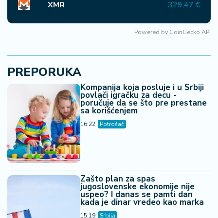
XMR
329,47 €
Powered by
CoinGecko API
PREPORUKA
Kompanija koja posluje i u Srbiji
povlači igračku za decu -
poručuje da se što pre prestane
sa korišćenjem
16:22
Potrošač
Zašto plan za spas
jugoslovenske ekonomije nije
uspeo? I danas se pamti dan
kada je dinar vredeo kao marka
15:19
Srbija