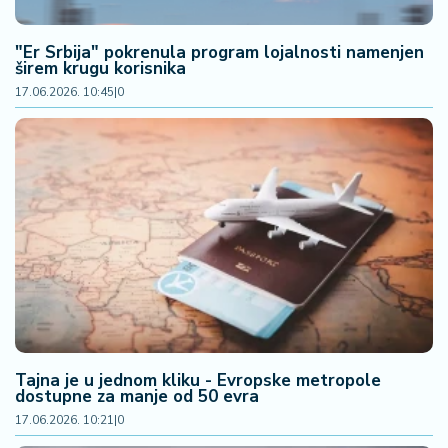
2
7
"Er Srbija" pokrenula program lojalnosti namenjen
širem krugu korisnika
B
17.06.2026. 10:45
|
0
iz
L
if
e
s
t
y
l
e
P
o
Tajna je u jednom kliku - Evropske metropole
t
dostupne za manje od 50 evra
r
17.06.2026. 10:21
|
0
o