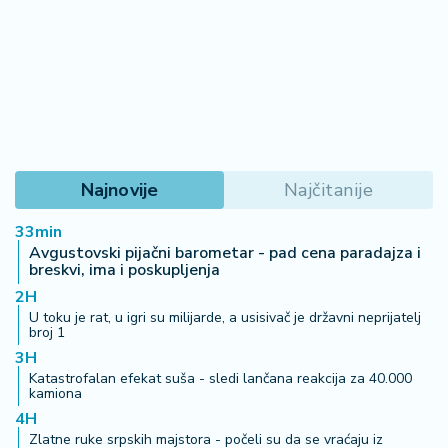
Najnovije
Najčitanije
33min
Avgustovski pijačni barometar - pad cena paradajza i
breskvi, ima i poskupljenja
2H
U toku je rat, u igri su milijarde, a usisivač je državni neprijatelj
broj 1
3H
Katastrofalan efekat suša - sledi lančana reakcija za 40.000
kamiona
4H
Zlatne ruke srpskih majstora - počeli su da se vraćaju iz