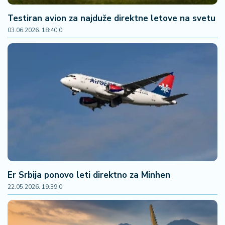
a
Testiran avion za najduže direktne letove na svetu
03.06.2026. 18:40
|
0
Er Srbija ponovo leti direktno za Minhen
22.05.2026. 19:39
|
0