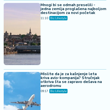
Mnogi bi se odmah preselili -
jedna zemlja proglašena najboljom
destinacijom za novi početak
11:10
Biz Lifestyle
Mislite da je za kašnjenje leta
kriva avio-kompanija? Stručnjak
otkriva šta se zapravo dešava na
aerodromu
09:17
Biz Lifestyle