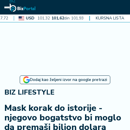
BIZ
USD
101,32
101,62
din
101,93
CAD
KURSNA LISTA
72,30
72,52
din
N
aj
n
o
vi
je
B
Dodaj kao željeni izvor na google pretrazi
iz
i
BIZ LIFESTYLE
n
f
Mask korak do istorije -
o
njegovo bogatstvo bi moglo
da premaši bilion dolara