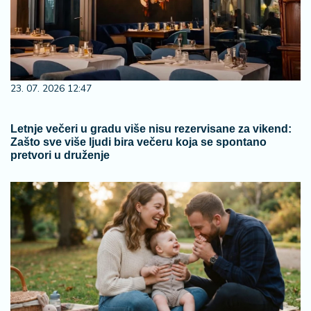
23. 07. 2026 12:47
Letnje večeri u gradu više nisu rezervisane za vikend:
Zašto sve više ljudi bira večeru koja se spontano
pretvori u druženje