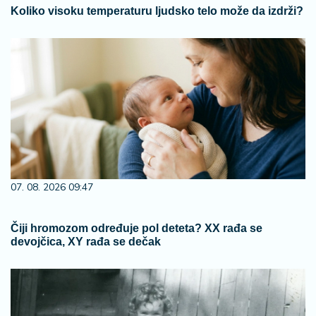
Koliko visoku temperaturu ljudsko telo može da izdrži?
07. 08. 2026 09:47
Čiji hromozom određuje pol deteta? XX rađa se
devojčica, XY rađa se dečak