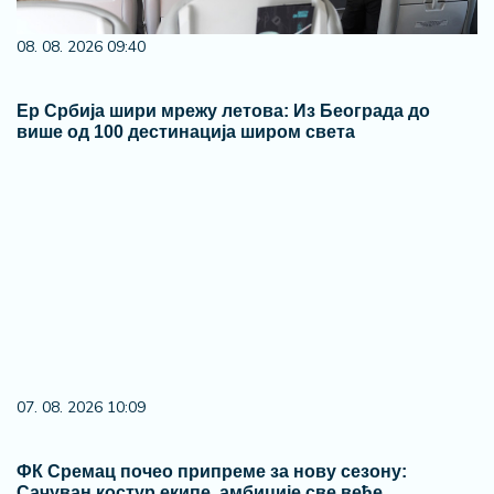
08. 08. 2026 09:40
Ер Србија шири мрежу летова: Из Београда до
више од 100 дестинација широм света
07. 08. 2026 10:09
ФК Сремац почео припреме за нову сезону:
Сачуван костур екипе, амбиције све веће