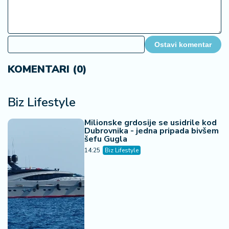
Ostavi komentar
KOMENTARI (0)
Biz Lifestyle
Milionske grdosije se usidrile kod
Dubrovnika - jedna pripada bivšem
šefu Gugla
14:25
Biz Lifestyle