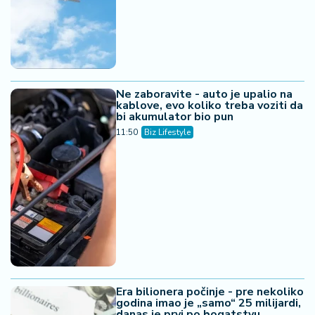
Ne zaboravite - auto je upalio na
kablove, evo koliko treba voziti da
bi akumulator bio pun
11:50
Biz Lifestyle
Era bilionera počinje - pre nekoliko
godina imao je „samo“ 25 milijardi,
danas je prvi po bogatstvu