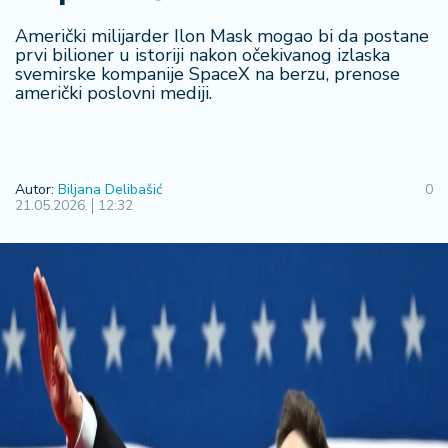
F
i
Američki milijarder Ilon Mask mogao bi da postane
n
prvi bilioner u istoriji nakon očekivanog izlaska
a
svemirske kompanije SpaceX na berzu, prenose
n
američki poslovni mediji.
si
j
e
i
Autor:
Biljana Delibašić
0
B
21.05.2026.
12:32
e
r
z
a
E
x
p
o
2
0