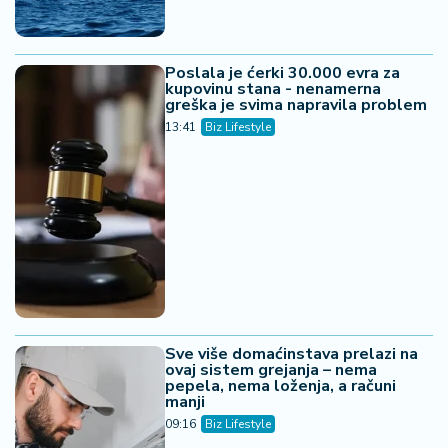
Poslala je ćerki 30.000 evra za
kupovinu stana - nenamerna
greška je svima napravila problem
13:41
Biz Lifestyle
Sve više domaćinstava prelazi na
ovaj sistem grejanja – nema
pepela, nema loženja, a računi
manji
09:16
Biz Lifestyle