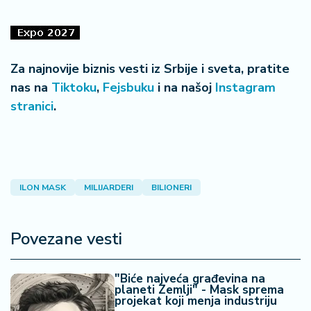
Za najnovije biznis vesti iz Srbije i sveta, pratite
nas na
Tiktoku
,
Fejsbuku
i na našoj
Instagram
stranici
.
ILON MASK
MILIJARDERI
BILIONERI
Povezane vesti
"Biće najveća građevina na
planeti Zemlji" - Mask sprema
projekat koji menja industriju