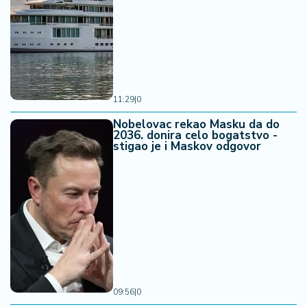
11:29
|
0
Nobelovac rekao Masku da do
2036. donira celo bogatstvo -
stigao je i Maskov odgovor
09:56
|
0