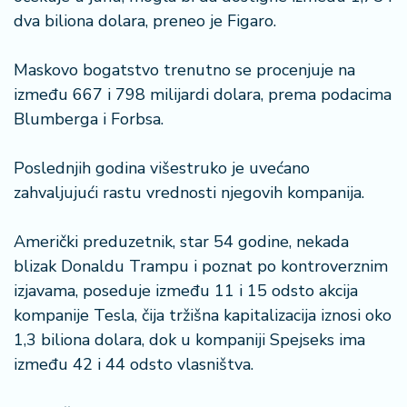
o
dva biliona dolara, preneo je Figaro.
n
i
s
Maskovo bogatstvo trenutno se procenjuje na
a
između 667 i 798 milijardi dolara, prema podacima
n
Blumberga i Forbsa.
i
Poslednjih godina višestruko je uvećano
T
zahvaljujući rastu vrednosti njegovih kompanija.
u
ri
z
Američki preduzetnik, star 54 godine, nekada
a
blizak Donaldu Trampu i poznat po kontroverznim
m
izjavama, poseduje između 11 i 15 odsto akcija
kompanije Tesla, čija tržišna kapitalizacija iznosi oko
K
1,3 biliona dolara, dok u kompaniji Spejseks ima
a
ri
između 42 i 44 odsto vlasništva.
j
e