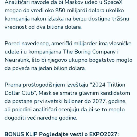
Analitičari navode da bi Maskov udeo u SpaceX
r
mogao da vredi oko 850 milijardi dolara ukoliko
a
kompanija nakon izlaska na berzu dostigne tržišnu
vrednost od dva biliona dolara.
Pored navedenog, američki milijarder ima vlasničke
udele i u kompanijama The Boring Company i
Neuralink, što bi njegovo ukupno bogatstvo moglo
da poveća na jedan bilion dolara.
Prema prošlogodišnjem izveštaju "2024 Trillion
Dollar Club", Mask se smatra glavnim kandidatom
da postane prvi svetski bilioner do 2027. godine,
ali pojedini analitičari ocenjuju da bi se to moglo
dogoditi već naredne godine.
BONUS KLIP Pogledajte vesti o EXPO2027: