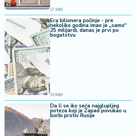
17:16
|
0
Era bilionera počinje - pre
nekoliko godina imao je „samo“
25 milijardi, danas je prvi po
bogatstvu
10:56
|
0
Da li se iko seća najglupljeg
poteza koji je Zapad povukao u
borbi protiv Rusije