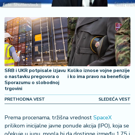
o
Foto: Shutterstock
š
a
č
N
e
k
r
e
t
SRB i UKR potpisale izjavu
Koliko iznose vojne penzije
n
o nastavku pregovora o
i ko ima pravo na beneficije
i
Sporazumu o slobodnoj
trgovini
n
e
PRETHODNA VEST
SLEDEĆA VEST
P
Prema procenama, tržišna vrednost
SpaceX
e
n
prilikom inicijalne javne ponude akcija (IPO), koja se
zi
očekuje u junu, mogla bi da dostigne između 1,75 i