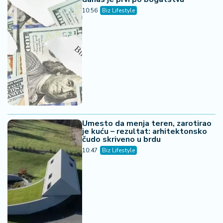
10:56
Biz Lifestyle
Umesto da menja teren, zarotirao
je kuću – rezultat: arhitektonsko
čudo skriveno u brdu
10:47
Biz Lifestyle