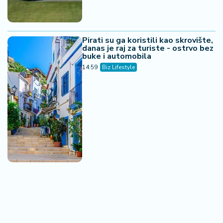
Pirati su ga koristili kao skrovište,
danas je raj za turiste - ostrvo bez
buke i automobila
14:59
Biz Lifestyle