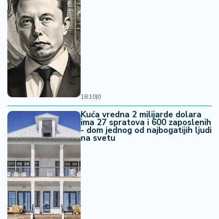
18:10
|
0
Kuća vredna 2 milijarde dolara
ima 27 spratova i 600 zaposlenih
- dom jednog od najbogatijih ljudi
na svetu