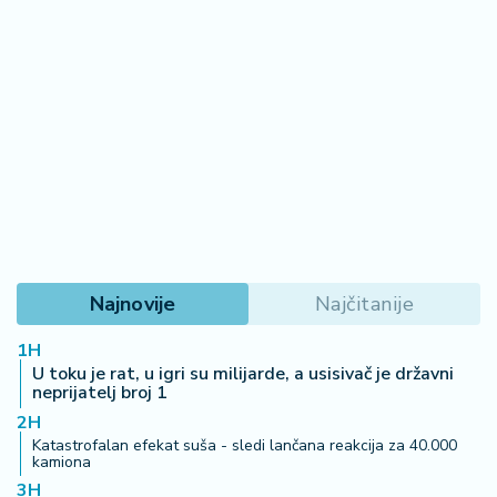
Najnovije
Najčitanije
1H
U toku je rat, u igri su milijarde, a usisivač je državni
neprijatelj broj 1
2H
Katastrofalan efekat suša - sledi lančana reakcija za 40.000
kamiona
3H