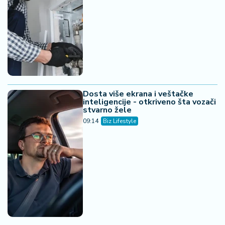
Dosta više ekrana i veštačke
inteligencije - otkriveno šta vozači
stvarno žele
09:14
Biz Lifestyle