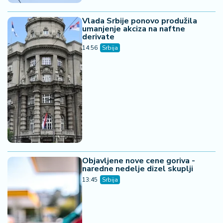
Vlada Srbije ponovo produžila
umanjenje akciza na naftne
derivate
14:56
Srbija
Objavljene nove cene goriva -
naredne nedelje dizel skuplji
13:45
Srbija