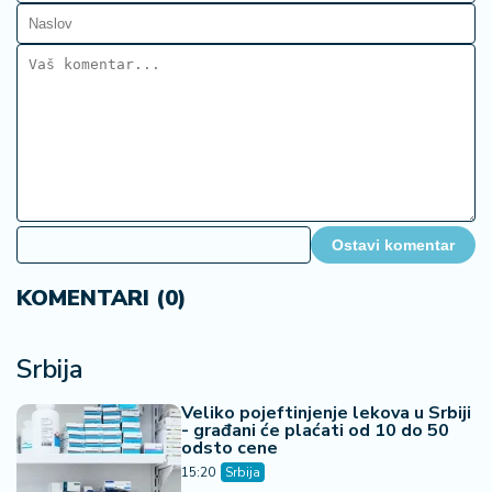
Ostavi komentar
KOMENTARI (0)
Srbija
Veliko pojeftinjenje lekova u Srbiji
- građani će plaćati od 10 do 50
odsto cene
15:20
Srbija