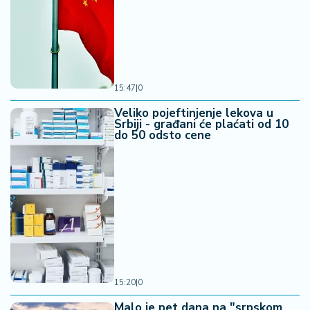
15:47
|
0
Veliko pojeftinjenje lekova u
Srbiji - građani će plaćati od 10
do 50 odsto cene
15:20
|
0
Malo je pet dana na "srpskom