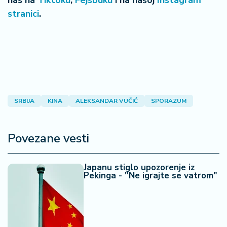
nas na
Tiktoku
,
Fejsbuku
i na našoj
Instagram
a
stranici
.
SRBIJA
KINA
ALEKSANDAR VUČIĆ
SPORAZUM
Povezane vesti
Japanu stiglo upozorenje iz
Pekinga - "Ne igrajte se vatrom"