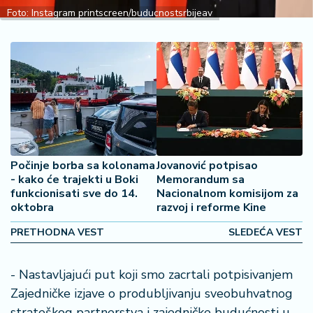
2
Foto: Instagram printscreen/buducnostsrbijeav
7
B
iz
L
if
e
s
t
Počinje borba sa kolonama
Jovanović potpisao
y
- kako će trajekti u Boki
Memorandum sa
l
funkcionisati sve do 14.
Nacionalnom komisijom za
e
oktobra
razvoj i reforme Kine
PRETHODNA VEST
SLEDEĆA VEST
P
o
t
- Nastavljajući put koji smo zacrtali potpisivanjem
r
Zajedničke izjave o produbljivanju sveobuhvatnog
o
strateškog partnerstva i zajedničke budućnosti u