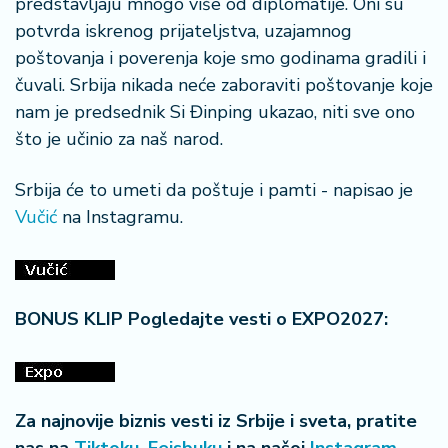
predstavljaju mnogo više od diplomatije. Oni su
n
i
potvrda iskrenog prijateljstva, uzajamnog
s
poštovanja i poverenja koje smo godinama gradili i
a
čuvali. Srbija nikada neće zaboraviti poštovanje koje
n
nam je predsednik Si Đinping ukazao, niti sve ono
i
što je učinio za naš narod.
T
Srbija će to umeti da poštuje i pamti - napisao je
u
ri
Vučić
na Instagramu.
z
a
m
BONUS KLIP Pogledajte vesti o EXPO2027:
K
a
ri
j
e
Za najnovije biznis vesti iz Srbije i sveta, pratite
r