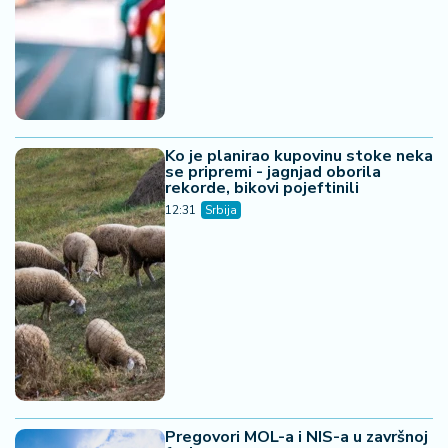
Ko je planirao kupovinu stoke neka
se pripremi - jagnjad oborila
rekorde, bikovi pojeftinili
12:31
Srbija
Pregovori MOL-a i NIS-a u završnoj