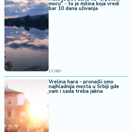
moru" - to je milina koja vredi
bar 10 dana uživanja
13:26
|
0
Vrelina hara - pronašli smo
najhladnija mesta u Srbiji gde
vam i sada treba jakna