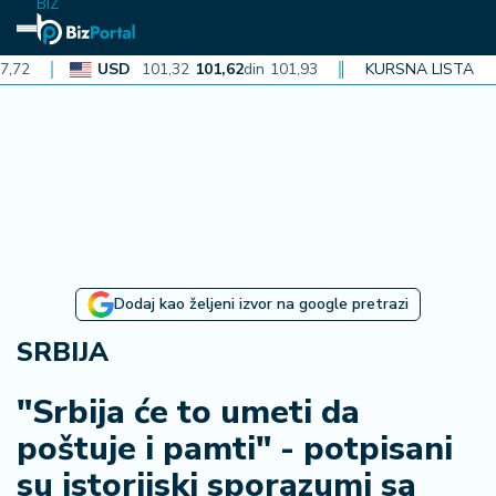
BIZ
USD
101,32
101,62
din
101,93
CAD
KURSNA LISTA
72,30
72,52
din
72
N
aj
n
o
vi
je
B
Dodaj kao željeni izvor na google pretrazi
i
z
SRBIJA
i
n
"Srbija će to umeti da
f
poštuje i pamti" - potpisani
o
su istorijski sporazumi sa