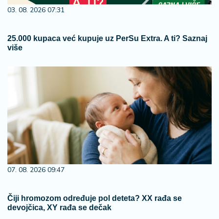
03. 08. 2026 07:31
25.000 kupaca već kupuje uz PerSu Extra. A ti? Saznaj
više
07. 08. 2026 09:47
Čiji hromozom određuje pol deteta? XX rađa se
devojčica, XY rađa se dečak