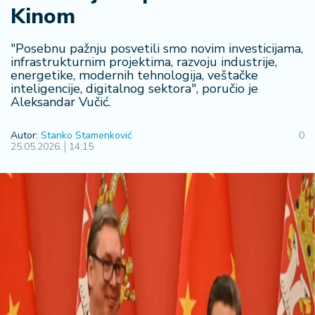
Kinom
R
e
g
"Posebnu pažnju posvetili smo novim investicijama,
i
infrastrukturnim projektima, razvoju industrije,
energetike, modernih tehnologija, veštačke
o
inteligencije, digitalnog sektora", poručio je
n
Aleksandar Vučić.
S
Autor:
Stanko Stamenković
0
r
25.05.2026.
14:15
b
ij
a
S
v
e
t
F