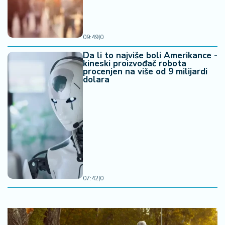
09:49
|
0
Da li to najviše boli Amerikance -
kineski proizvođač robota
procenjen na više od 9 milijardi
dolara
07:42
|
0