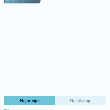
Najnovije
Najčitanije