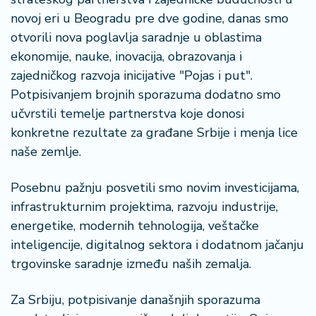
š
a
novoj eri u Beogradu pre dve godine, danas smo
č
otvorili nova poglavlja saradnje u oblastima
ekonomije, nauke, inovacija, obrazovanja i
N
zajedničkog razvoja inicijative "Pojas i put".
e
Potpisivanjem brojnih sporazuma dodatno smo
k
učvrstili temelje partnerstva koje donosi
r
e
konkretne rezultate za građane Srbije i menja lice
t
naše zemlje.
n
i
Posebnu pažnju posvetili smo novim investicijama,
n
infrastrukturnim projektima, razvoju industrije,
e
energetike, modernih tehnologija, veštačke
P
inteligencije, digitalnog sektora i dodatnom jačanju
e
trgovinske saradnje između naših zemalja.
n
zi
Za Srbiju, potpisivanje današnjih sporazuma
o