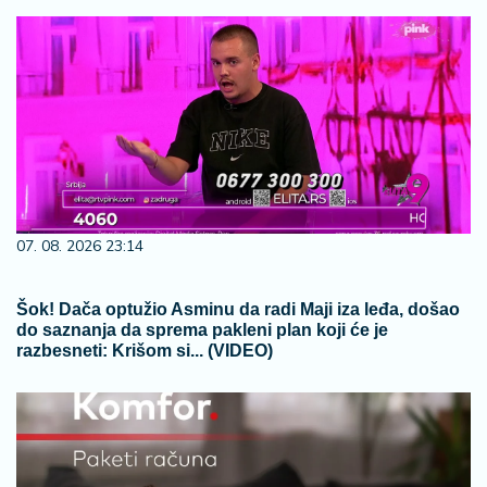
07. 08. 2026 23:14
Šok! Dača optužio Asminu da radi Maji iza leđa, došao
do saznanja da sprema pakleni plan koji će je
razbesneti: Krišom si... (VIDEO)