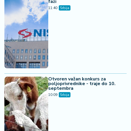
fazi
11:40
Srbija
Otvoren važan konkurs za
poljoprivrednike - traje do 10.
septembra
10:09
Srbija