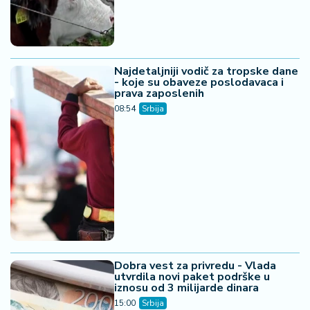
Najdetaljniji vodič za tropske dane
- koje su obaveze poslodavaca i
prava zaposlenih
08:54
Srbija
Dobra vest za privredu - Vlada
utvrdila novi paket podrške u
iznosu od 3 milijarde dinara
15:00
Srbija