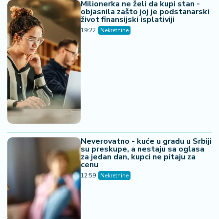
Milionerka ne želi da kupi stan -
objasnila zašto joj je podstanarski
život finansijski isplativiji
19:22
Nekretnine
Neverovatno - kuće u gradu u Srbiji
su preskupe, a nestaju sa oglasa
za jedan dan, kupci ne pitaju za
cenu
12:59
Nekretnine