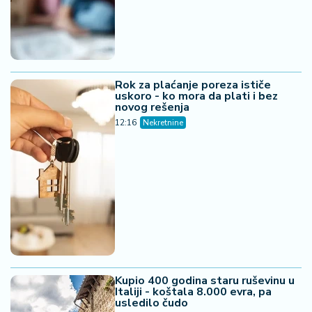
Rok za plaćanje poreza ističe
uskoro - ko mora da plati i bez
novog rešenja
12:16
Nekretnine
Kupio 400 godina staru ruševinu u
Italiji - koštala 8.000 evra, pa
usledilo čudo