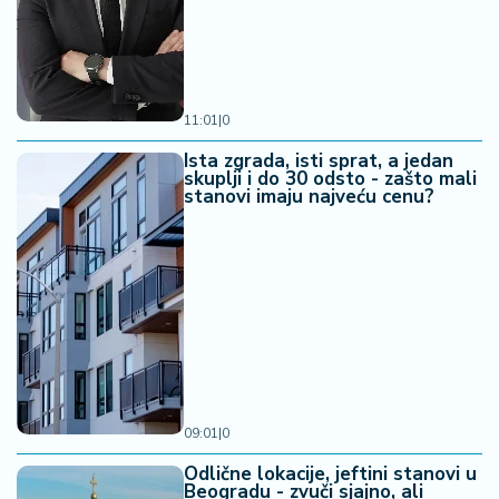
11:01
|
0
Ista zgrada, isti sprat, a jedan
skuplji i do 30 odsto - zašto mali
stanovi imaju najveću cenu?
09:01
|
0
Odlične lokacije, jeftini stanovi u
Beogradu - zvuči sjajno, ali