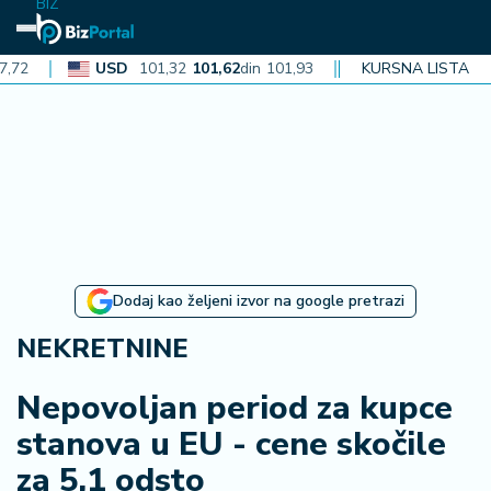
BIZ
USD
101,32
101,62
din
101,93
CAD
72,30
KURSNA LISTA
72,52
din
72
N
aj
n
o
vi
je
B
Dodaj kao željeni izvor na google pretrazi
iz
i
NEKRETNINE
n
f
Nepovoljan period za kupce
o
stanova u EU - cene skočile
za 5,1 odsto