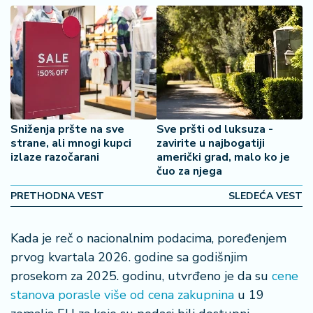
š
a
č
N
e
k
r
Sniženja pršte na sve
Sve pršti od luksuza -
e
strane, ali mnogi kupci
zavirite u najbogatiji
t
izlaze razočarani
američki grad, malo ko je
ni
čuo za njega
n
e
PRETHODNA VEST
SLEDEĆA VEST
P
Kada je reč o nacionalnim podacima, poređenjem
e
prvog kvartala 2026. godine sa godišnjim
n
zi
prosekom za 2025. godinu, utvrđeno je da su
cene
o
stanova porasle više od cena zakupnina
u 19
n