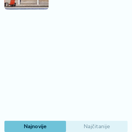
Najnovije
Najčitanije