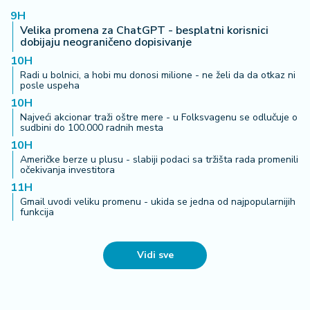
9H
Velika promena za ChatGPT - besplatni korisnici
dobijaju neograničeno dopisivanje
10H
Radi u bolnici, a hobi mu donosi milione - ne želi da da otkaz ni
posle uspeha
10H
Najveći akcionar traži oštre mere - u Folksvagenu se odlučuje o
sudbini do 100.000 radnih mesta
10H
Američke berze u plusu - slabiji podaci sa tržišta rada promenili
očekivanja investitora
11H
Gmail uvodi veliku promenu - ukida se jedna od najpopularnijih
funkcija
Vidi sve