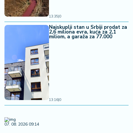
13:35
|
0
Najskuplji stan u Srbiji prodat za
2,6 miliona evra, kuća za 2,1
miliom, a garaža za 77.000
13:16
|
0
07. 08. 2026 09:14