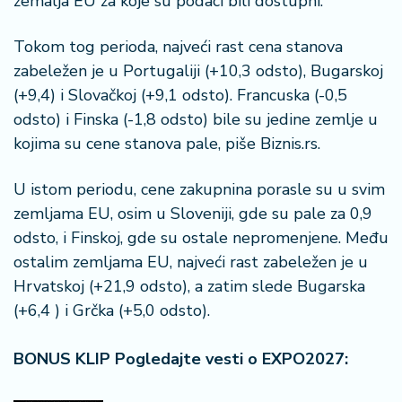
zemalja EU za koje su podaci bili dostupni.
i
s
Tokom tog perioda, najveći rast cena stanova
a
n
zabeležen je u Portugaliji (+10,3 odsto), Bugarskoj
i
(+9,4) i Slovačkoj (+9,1 odsto). Francuska (-0,5
odsto) i Finska (-1,8 odsto) bile su jedine zemlje u
T
kojima su cene stanova pale, piše Biznis.rs.
u
ri
U istom periodu, cene zakupnina porasle su u svim
z
a
zemljama EU, osim u Sloveniji, gde su pale za 0,9
m
odsto, i Finskoj, gde su ostale nepromenjene. Među
ostalim zemljama EU, najveći rast zabeležen je u
K
Hrvatskoj (+21,9 odsto), a zatim slede Bugarska
a
(+6,4 ) i Grčka (+5,0 odsto).
ri
j
e
BONUS KLIP Pogledajte vesti o EXPO2027:
r
a