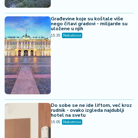
Građevine koje su koštale više
nego čitavi gradovi - milijarde su
uložene u njih
15:35
Nekretnine
Do sobe se ne ide liftom, već kroz
rudnik - ovako izgleda najdublji
hotel na svetu
15:05
Nekretnine