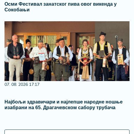
Осми Фестивал занатског пива овог викенда у
Сокобањи
07. 08. 2026 17:17
Најбољи здравичари и најлепше народне ношње
изабрани на 65. Драгачевском сабору трубача