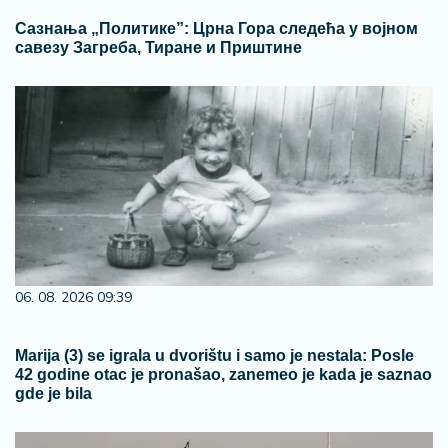
Сазнања „Политике”: Црна Гора следећа у војном
савезу Загреба, Тиране и Приштине
06. 08. 2026 09:39
Marija (3) se igrala u dvorištu i samo je nestala: Posle
42 godine otac je pronašao, zanemeo je kada je saznao
gde je bila