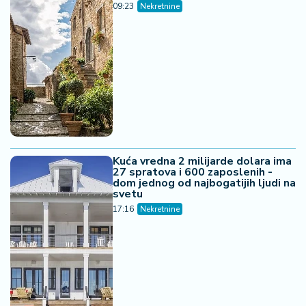
09:23
Nekretnine
Kuća vredna 2 milijarde dolara ima
27 spratova i 600 zaposlenih -
dom jednog od najbogatijih ljudi na
svetu
17:16
Nekretnine