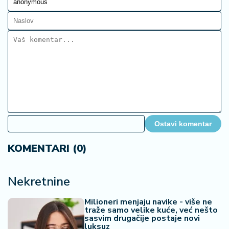
Ostavi komentar
KOMENTARI (0)
Nekretnine
Milioneri menjaju navike - više ne
traže samo velike kuće, već nešto
sasvim drugačije postaje novi
luksuz