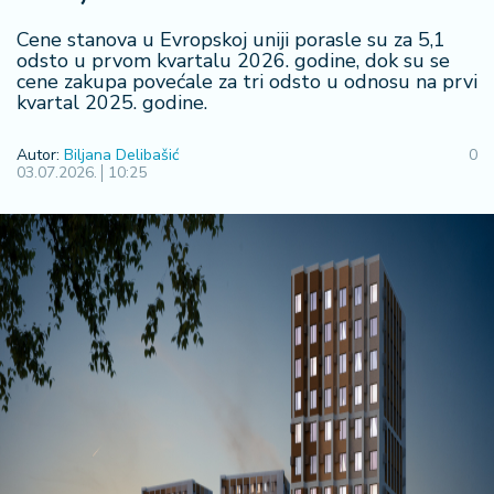
F
i
Cene stanova u Evropskoj uniji porasle su za 5,1
n
odsto u prvom kvartalu 2026. godine, dok su se
a
cene zakupa povećale za tri odsto u odnosu na prvi
n
kvartal 2025. godine.
si
j
Autor:
Biljana Delibašić
0
e
03.07.2026.
10:25
i
B
e
r
z
a
E
x
p
o
2
0