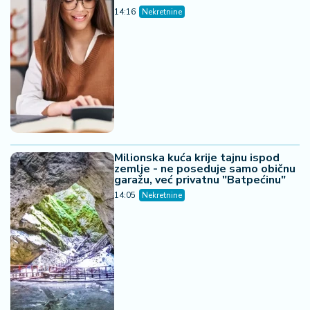
14:16
Nekretnine
Milionska kuća krije tajnu ispod
zemlje - ne poseduje samo običnu
garažu, već privatnu "Batpećinu"
14:05
Nekretnine