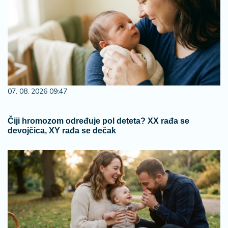
07. 08. 2026 09:47
Čiji hromozom određuje pol deteta? XX rađa se
devojčica, XY rađa se dečak