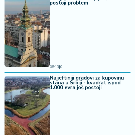
postoji problem
08:13
|
0
Najjeftiniji gradovi za kupovinu
stana u Srbiji - kvadrat ispod
1.000 evra još postoji