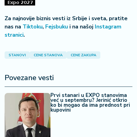
Za najnovije biznis vesti iz Srbije i sveta, pratite
nas na
Tiktoku
,
Fejsbuku
i na našoj
Instagram
stranici
.
STANOVI
CENE STANOVA
CENE ZAKUPA
Povezane vesti
Prvi stanari u EXPO stanovima
već u septembru? Jerinić otkrio
ko bi mogao da ima prednost pri
kupovini