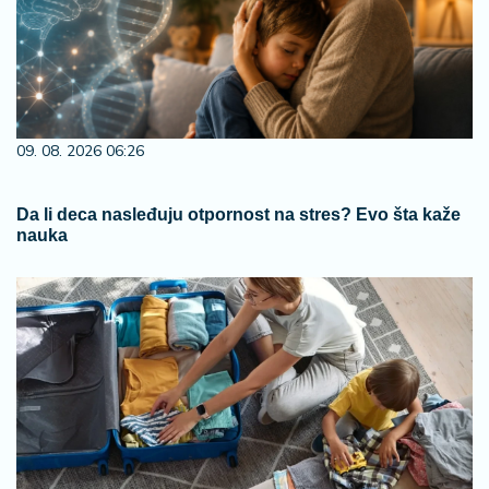
09. 08. 2026 06:26
Da li deca nasleđuju otpornost na stres? Evo šta kaže
nauka