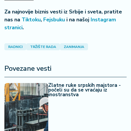
Za najnovije biznis vesti iz Srbije i sveta, pratite
nas na
Tiktoku
,
Fejsbuku
i na našoj
Instagram
stranici
.
RADNICI
TRŽIŠTE RADA
ZANIMANJA
Povezane vesti
Zlatne ruke srpskih majstora -
počeli su da se vraćaju iz
inostranstva