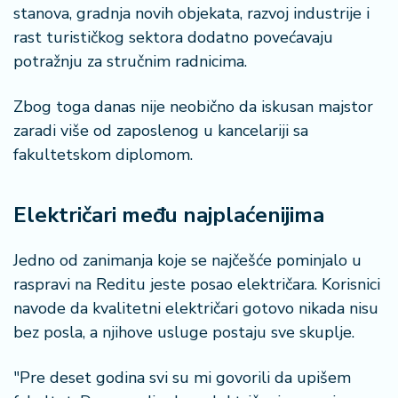
stanova, gradnja novih objekata, razvoj industrije i
a
rast turističkog sektora dodatno povećavaju
potražnju za stručnim radnicima.
Zbog toga danas nije neobično da iskusan majstor
zaradi više od zaposlenog u kancelariji sa
fakultetskom diplomom.
Električari među najplaćenijima
Jedno od zanimanja koje se najčešće pominjalo u
raspravi na Reditu jeste posao električara. Korisnici
navode da kvalitetni električari gotovo nikada nisu
bez posla, a njihove usluge postaju sve skuplje.
"Pre deset godina svi su mi govorili da upišem