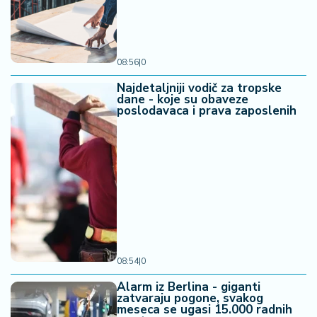
08:56
|
0
Najdetaljniji vodič za tropske
dane - koje su obaveze
poslodavaca i prava zaposlenih
08:54
|
0
Alarm iz Berlina - giganti
zatvaraju pogone, svakog
meseca se ugasi 15.000 radnih