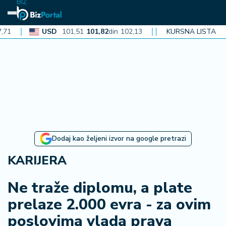
BIZ
USD
101,51
101,82
din
102,13
CAD
KURSNA LISTA
72,40
72,62
din
7
N
aj
n
o
vi
je
B
Dodaj kao željeni izvor na google pretrazi
iz
i
KARIJERA
n
f
Ne traže diplomu, a plate
o
prelaze 2.000 evra - za ovim
poslovima vlada prava