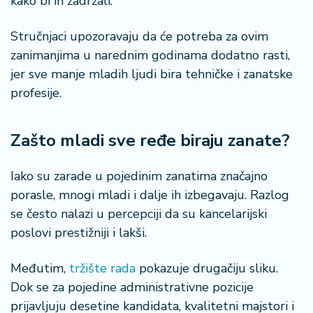
kako bi ih zadržali.
Stručnjaci upozoravaju da će potreba za ovim
zanimanjima u narednim godinama dodatno rasti,
jer sve manje mladih ljudi bira tehničke i zanatske
profesije.
Zašto mladi sve ređe biraju zanate?
Iako su zarade u pojedinim zanatima značajno
porasle, mnogi mladi i dalje ih izbegavaju. Razlog
se često nalazi u percepciji da su kancelarijski
poslovi prestižniji i lakši.
Međutim,
tržište rada
pokazuje drugačiju sliku.
Dok se za pojedine administrativne pozicije
prijavljuju desetine kandidata, kvalitetni majstori i