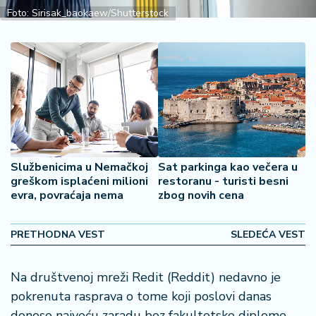
š
Foto: Sirisak_baokaew/Shutterstock
a
č
N
e
k
r
e
t
n
Službenicima u Nemačkoj
Sat parkinga kao večera u
i
greškom isplaćeni milioni
restoranu - turisti besni
n
evra, povraćaja nema
zbog novih cena
e
PRETHODNA VEST
SLEDEĆA VEST
P
e
n
Na društvenoj mreži Redit (Reddit) nedavno je
zi
pokrenuta rasprava o tome koji poslovi danas
o
donose najveću zaradu bez fakultetske diplome.