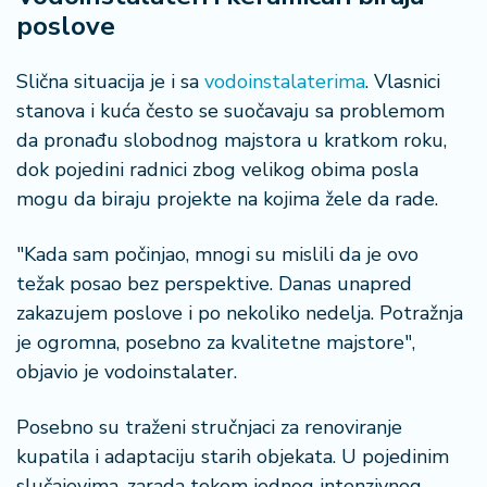
poslove
Slična situacija je i sa
vodoinstalaterima
. Vlasnici
stanova i kuća često se suočavaju sa problemom
da pronađu slobodnog majstora u kratkom roku,
dok pojedini radnici zbog velikog obima posla
mogu da biraju projekte na kojima žele da rade.
"Kada sam počinjao, mnogi su mislili da je ovo
težak posao bez perspektive. Danas unapred
zakazujem poslove i po nekoliko nedelja. Potražnja
je ogromna, posebno za kvalitetne majstore",
objavio je vodoinstalater.
Posebno su traženi stručnjaci za renoviranje
kupatila i adaptaciju starih objekata. U pojedinim
slučajevima, zarada tokom jednog intenzivnog