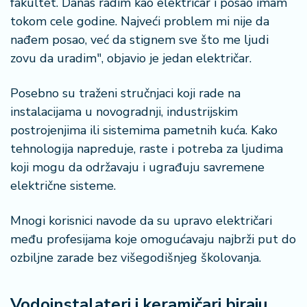
fakultet. Danas radim kao električar i posao imam
tokom cele godine. Najveći problem mi nije da
nađem posao, već da stignem sve što me ljudi
zovu da uradim", objavio je jedan električar.
Posebno su traženi stručnjaci koji rade na
instalacijama u novogradnji, industrijskim
postrojenjima ili sistemima pametnih kuća. Kako
tehnologija napreduje, raste i potreba za ljudima
koji mogu da održavaju i ugrađuju savremene
električne sisteme.
Mnogi korisnici navode da su upravo električari
među profesijama koje omogućavaju najbrži put do
ozbiljne zarade bez višegodišnjeg školovanja.
Vodoinstalateri i keramičari biraju