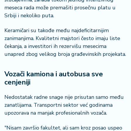
meseca rada može premašiti prosečnu platu u
Srbiji i nekoliko puta.
Keramičari su takođe među najdeficitarnijim
zanimanjima. Kvalitetni majstori često imaju liste
čekanja, a investitori ih rezervišu mesecima
unapred zbog velikog broja građevinskih projekata.
Vozači kamiona i autobusa sve
cenjeniji
Nedostatak radne snage nije prisutan samo među
zanatlijama. Transportni sektor već godinama
upozorava na manjak profesionalnih vozača.
"Nisam završio fakultet, ali sam kroz posao uspeo