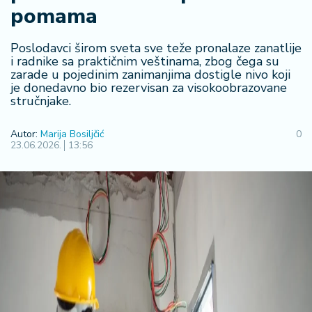
F
pomama
i
n
a
Poslodavci širom sveta sve teže pronalaze zanatlije
n
i radnike sa praktičnim veštinama, zbog čega su
zarade u pojedinim zanimanjima dostigle nivo koji
si
je donedavno bio rezervisan za visokoobrazovane
j
stručnjake.
e
i
Autor:
Marija Bosiljčić
0
B
23.06.2026.
13:56
e
r
z
a
E
x
p
o
2
0