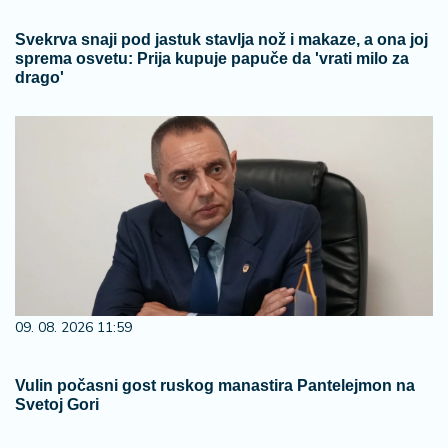
Svekrva snaji pod jastuk stavlja nož i makaze, a ona joj
sprema osvetu: Prija kupuje papuče da 'vrati milo za
drago'
09. 08. 2026 11:59
Vulin počasni gost ruskog manastira Pantelejmon na
Svetoj Gori