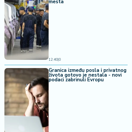
mesta
12:40
|
0
Granica između posla i privatnog
života gotovo je nestala - novi
podaci zabrinuli Evropu