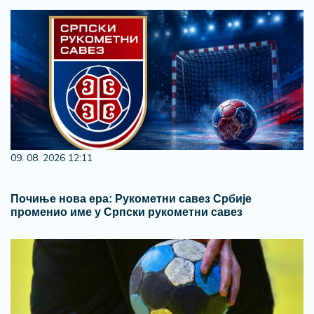
09. 08. 2026 12:11
Почиње нова ера: Рукометни савез Србије
променио име у Српски рукометни савез