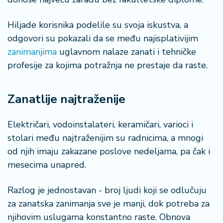
n
i
Hiljade korisnika podelile su svoja iskustva, a
s
a
odgovori su pokazali da se među najisplativijim
n
zanimanjima
uglavnom nalaze zanati i tehničke
i
profesije za kojima potražnja ne prestaje da raste.
T
u
Zanatlije najtraženije
ri
z
Električari, vodoinstalateri, keramičari, varioci i
a
stolari među najtraženijim su radnicima, a mnogi
m
od njih imaju zakazane poslove nedeljama, pa čak i
mesecima unapred.
K
a
ri
Razlog je jednostavan - broj ljudi koji se odlučuju
j
za zanatska zanimanja sve je manji, dok potreba za
e
njihovim uslugama konstantno raste. Obnova
r