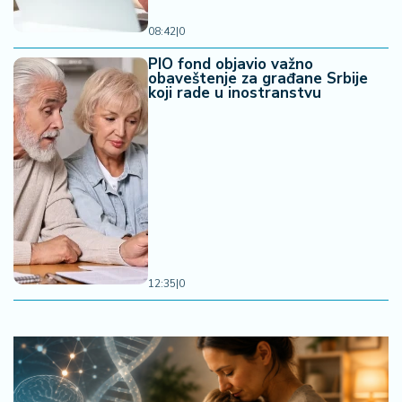
08:42
|
0
PIO fond objavio važno
obaveštenje za građane Srbije
koji rade u inostranstvu
12:35
|
0