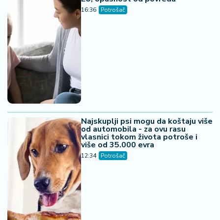
16:36
Potrošač
Najskuplji psi mogu da koštaju više
od automobila - za ovu rasu
vlasnici tokom života potroše i
više od 35.000 evra
12:34
Potrošač