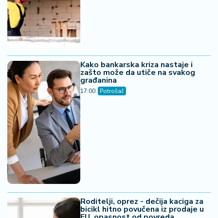
Kako bankarska kriza nastaje i
zašto može da utiče na svakog
građanina
17:00
Potrošač
Roditelji, oprez - dečija kaciga za
bicikl hitno povučena iz prodaje u
EU, opasnost od povreda