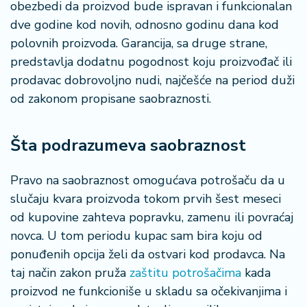
obezbedi da proizvod bude ispravan i funkcionalan
n
i
dve godine kod novih, odnosno godinu dana kod
s
polovnih proizvoda. Garancija, sa druge strane,
a
predstavlja dodatnu pogodnost koju proizvođač ili
n
prodavac dobrovoljno nudi, najčešće na period duži
i
od zakonom propisane saobraznosti.
T
u
Šta podrazumeva saobraznost
ri
z
a
Pravo na saobraznost omogućava potrošaču da u
m
slučaju kvara proizvoda tokom prvih šest meseci
od kupovine zahteva popravku, zamenu ili povraćaj
K
novca. U tom periodu kupac sam bira koju od
a
ponuđenih opcija želi da ostvari kod prodavca. Na
ri
j
taj način zakon pruža
zaštitu potrošačima
kada
e
proizvod ne funkcioniše u skladu sa očekivanjima i
r