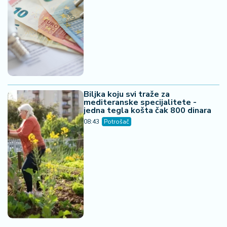
Biljka koju svi traže za
mediteranske specijalitete -
jedna tegla košta čak 800 dinara
08:43
Potrošač