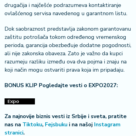
drugačija i najčešće podrazumeva kontaktiranje
ovlašćenog servisa navedenog u garantnom listu.
Dok saobraznost predstavlja zakonom garantovanu
zaštitu potrošača tokom određenog vremenskog
perioda, garancija obezbeđuje dodatne pogodnosti,
ali nije zakonska obaveza. Zato je važno da kupci
razumeju razliku između ova dva pojma i znaju na
koji način mogu ostvariti prava koja im pripadaju.
BONUS KLIP Pogledajte vesti o EXPO2027:
Za najnovije biznis vesti iz Srbije i sveta, pratite
nas na
Tiktoku
,
Fejsbuku
i na našoj
Instagram
stranici
.