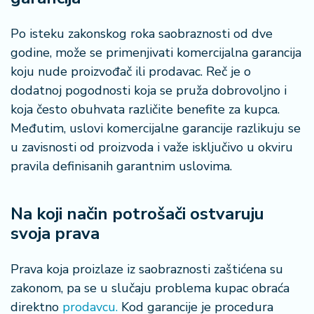
Po isteku zakonskog roka saobraznosti od dve
godine, može se primenjivati komercijalna garancija
koju nude proizvođač ili prodavac. Reč je o
dodatnoj pogodnosti koja se pruža dobrovoljno i
koja često obuhvata različite benefite za kupca.
Međutim, uslovi komercijalne garancije razlikuju se
u zavisnosti od proizvoda i važe isključivo u okviru
pravila definisanih garantnim uslovima.
Na koji način potrošači ostvaruju
svoja prava
Prava koja proizlaze iz saobraznosti zaštićena su
zakonom, pa se u slučaju problema kupac obraća
direktno
prodavcu.
Kod garancije je procedura