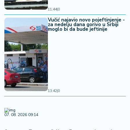
11:44
|
0
Vučić najavio novo pojeftinjenje -
za nedelju dana gorivo u Srbiji
moglo bi da bude jeftinije
13:42
|
0
07. 08. 2026 09:14