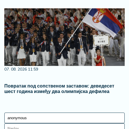
07. 08. 2026 11:59
Повратак под сопственом заставом: деведесет
шест година између два олимпијска дефилеа