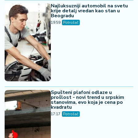
Najluksuzniji automobil na svetu
krije detalj vredan kao stan u
Beogradu
19:59
Potrošač
Spušteni plafoni odlaze u
prošlost - novi trend u srpskim
stanovima, evo koja je cena po
kvadratu
17:17
Potrošač