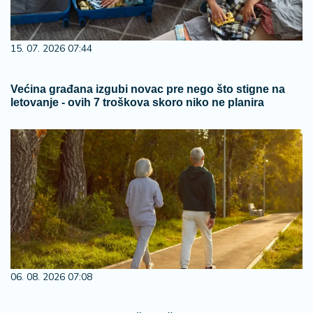
15. 07. 2026 07:44
Većina građana izgubi novac pre nego što stigne na
letovanje - ovih 7 troškova skoro niko ne planira
06. 08. 2026 07:08