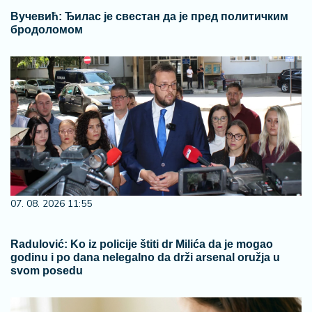
Вучевић: Ђилас је свестан да је пред политичким
бродоломом
07. 08. 2026 11:55
Radulović: Ko iz policije štiti dr Milića da je mogao
godinu i po dana nelegalno da drži arsenal oružja u
svom posedu