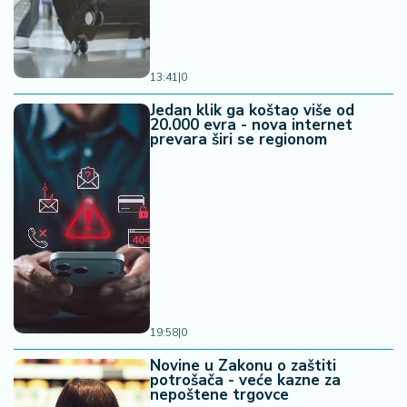
13:41
|
0
Jedan klik ga koštao više od
20.000 evra - nova internet
prevara širi se regionom
19:58
|
0
Novine u Zakonu o zaštiti
potrošača - veće kazne za
nepoštene trgovce