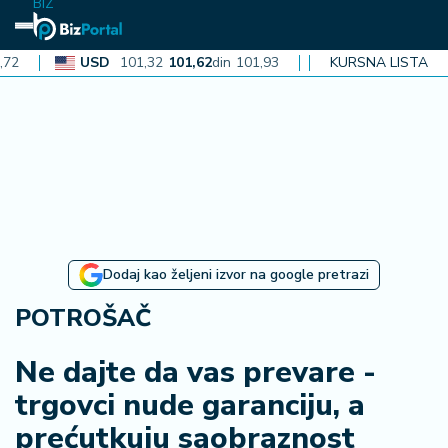
BIZ
USD
101,32
101,62
din
101,93
CAD
72,30
KURSNA LISTA
72,52
din
72,
N
aj
n
o
vi
je
B
Dodaj kao željeni izvor na google pretrazi
iz
i
POTROŠAČ
n
f
Ne dajte da vas prevare -
o
trgovci nude garanciju, a
prećutkuju saobraznost