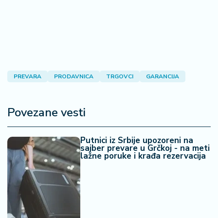
PREVARA
PRODAVNICA
TRGOVCI
GARANCIJA
Povezane vesti
Putnici iz Srbije upozoreni na
sajber prevare u Grčkoj - na meti
lažne poruke i krađa rezervacija