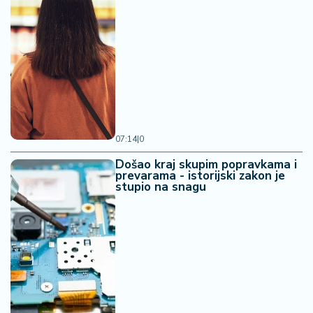
07:14
|
0
Došao kraj skupim popravkama i
prevarama - istorijski zakon je
stupio na snagu