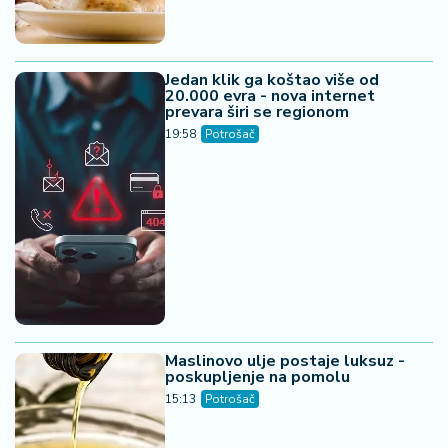
Jedan klik ga koštao više od
20.000 evra - nova internet
prevara širi se regionom
19:58
Potrošač
Maslinovo ulje postaje luksuz -
poskupljenje na pomolu
15:13
Potrošač