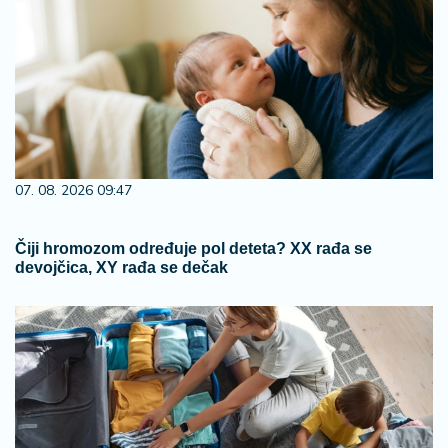
07. 08. 2026 09:47
Čiji hromozom određuje pol deteta? XX rađa se
devojčica, XY rađa se dečak