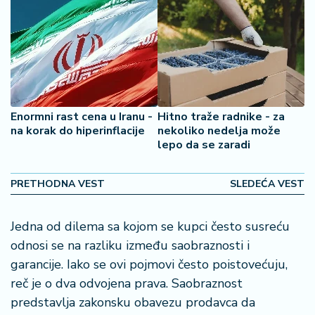
š
a
č
N
e
k
r
Enormni rast cena u Iranu -
Hitno traže radnike - za
e
na korak do hiperinflacije
nekoliko nedelja može
lepo da se zaradi
t
n
i
PRETHODNA VEST
SLEDEĆA VEST
n
e
Jedna od dilema sa kojom se kupci često susreću
P
odnosi se na razliku između saobraznosti i
e
garancije. Iako se ovi pojmovi često poistovećuju,
n
reč je o dva odvojena prava. Saobraznost
zi
predstavlja zakonsku obavezu prodavca da
o