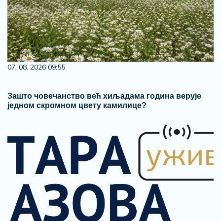
07. 08. 2026 09:55
Зашто човечанство већ хиљадама година верује
једном скромном цвету камилице?