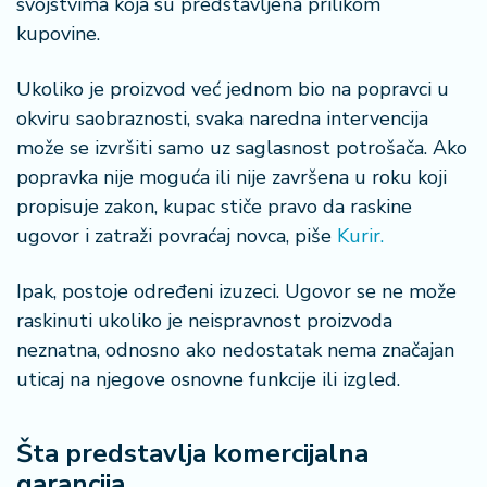
svojstvima koja su predstavljena prilikom
a
kupovine.
Ukoliko je proizvod već jednom bio na popravci u
okviru saobraznosti, svaka naredna intervencija
može se izvršiti samo uz saglasnost potrošača. Ako
popravka nije moguća ili nije završena u roku koji
propisuje zakon, kupac stiče pravo da raskine
ugovor i zatraži povraćaj novca, piše
Kurir.
Ipak, postoje određeni izuzeci. Ugovor se ne može
raskinuti ukoliko je neispravnost proizvoda
neznatna, odnosno ako nedostatak nema značajan
uticaj na njegove osnovne funkcije ili izgled.
Šta predstavlja komercijalna
garancija