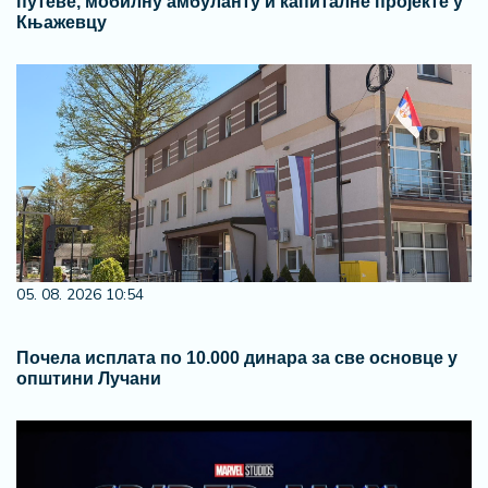
путеве, мобилну амбуланту и капиталне пројекте у
Књажевцу
05. 08. 2026 10:54
Почела исплата по 10.000 динара за све основце у
општини Лучани