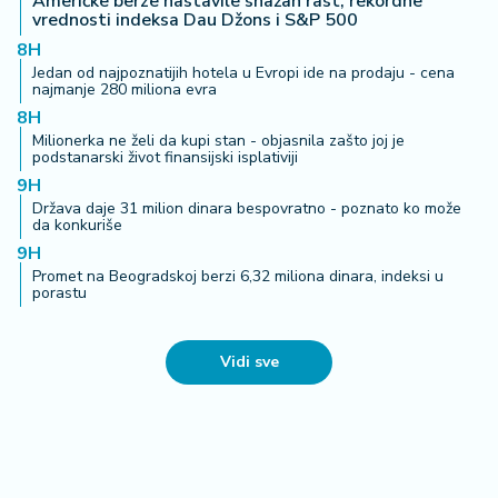
Američke berze nastavile snažan rast, rekordne
vrednosti indeksa Dau Džons i S&P 500
8H
Jedan od najpoznatijih hotela u Evropi ide na prodaju - cena
najmanje 280 miliona evra
8H
Milionerka ne želi da kupi stan - objasnila zašto joj je
podstanarski život finansijski isplativiji
9H
Država daje 31 milion dinara bespovratno - poznato ko može
da konkuriše
9H
Promet na Beogradskoj berzi 6,32 miliona dinara, indeksi u
porastu
Vidi sve