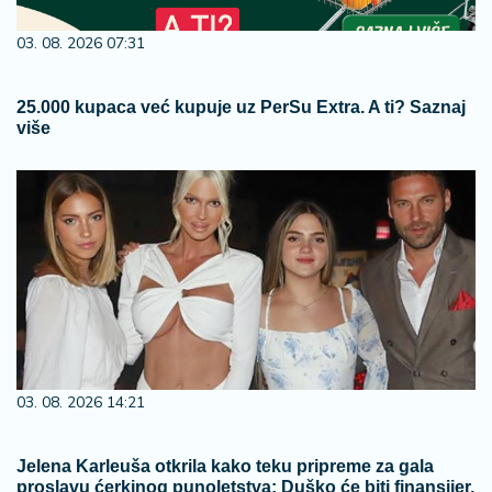
03. 08. 2026 07:31
25.000 kupaca već kupuje uz PerSu Extra. A ti? Saznaj
više
03. 08. 2026 14:21
Jelena Karleuša otkrila kako teku pripreme za gala
proslavu ćerkinog punoletstva: Duško će biti finansijer,