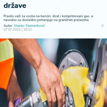
F
države
i
n
a
Pravilo važi za vozila na benzin, dizel i komprimovani gas, a
navodno se dosledno primenjuje na graničnim prelazima.
n
si
Autor:
Stanko Stamenković
0
07.07.2025.
20:12
j
e
i
B
e
r
z
a
E
x
p
o
2
0