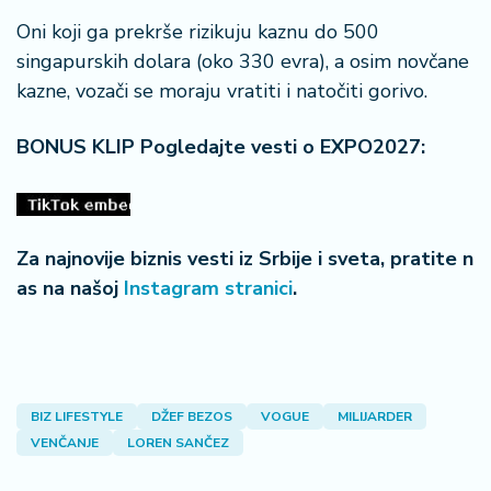
Oni koji ga prekrše rizikuju kaznu do 500
singapurskih dolara (oko 330 evra), a osim novčane
kazne, vozači se moraju vratiti i natočiti gorivo.
BONUS KLIP Pogledajte vesti o EXPO2027:
Za najnovije biznis vesti iz Srbije i sveta, pratite n
as na našoj
Instagram stranici
.
BIZ LIFESTYLE
DŽEF BEZOS
VOGUE
MILIJARDER
VENČANJE
LOREN SANČEZ