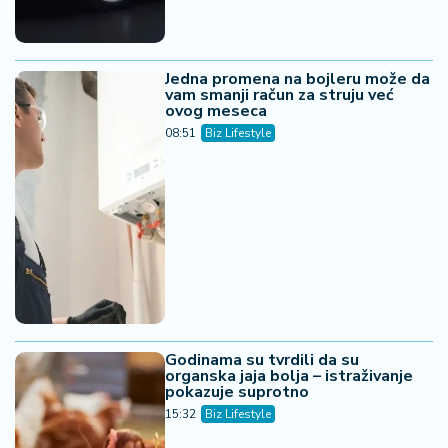
Jedna promena na bojleru može da
vam smanji račun za struju već
ovog meseca
08:51
Biz Lifestyle
Godinama su tvrdili da su
organska jaja bolja – istraživanje
pokazuje suprotno
15:32
Biz Lifestyle