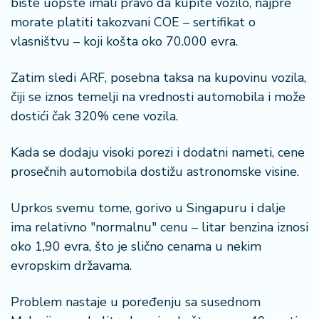
biste uopšte imali pravo da kupite vozilo, najpre
o
morate platiti takozvani COE – sertifikat o
n
i
vlasništvu – koji košta oko 70.000 evra.
s
a
Zatim sledi ARF, posebna taksa na kupovinu vozila,
n
čiji se iznos temelji na vrednosti automobila i može
i
dostići čak 320% cene vozila.
T
Kada se dodaju visoki porezi i dodatni nameti, cene
u
ri
prosečnih automobila dostižu astronomske visine.
z
a
Uprkos svemu tome, gorivo u Singapuru i dalje
m
ima relativno "normalnu" cenu – litar benzina iznosi
oko 1,90 evra, što je slično cenama u nekim
K
evropskim državama.
a
ri
j
Problem nastaje u poređenju sa susednom
e