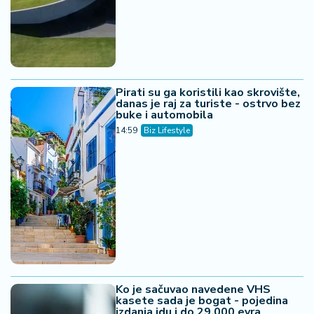
Pirati su ga koristili kao skrovište,
danas je raj za turiste - ostrvo bez
buke i automobila
14:59
Biz Lifestyle
Ko je sačuvao navedene VHS
kasete sada je bogat - pojedina
izdanja idu i do 29.000 evra