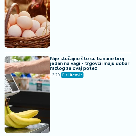
Nije slučajno što su banane broj
jedan na vagi - trgovci imaju dobar
razlog za ovaj potez
13:20
Biz Lifestyle