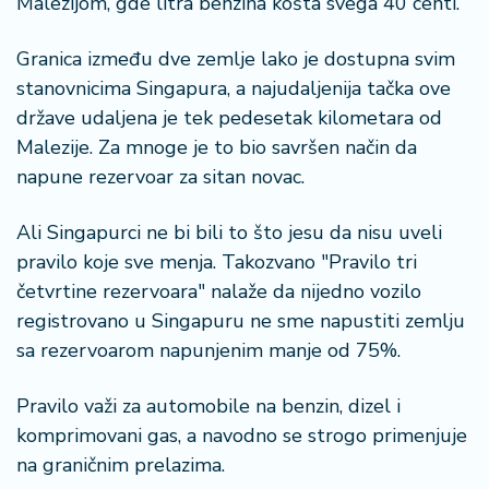
Malezijom, gde litra benzina košta svega 40 centi.
r
a
Granica između dve zemlje lako je dostupna svim
stanovnicima Singapura, a najudaljenija tačka ove
države udaljena je tek pedesetak kilometara od
Malezije. Za mnoge je to bio savršen način da
napune rezervoar za sitan novac.
Ali Singapurci ne bi bili to što jesu da nisu uveli
pravilo koje sve menja. Takozvano "Pravilo tri
četvrtine rezervoara" nalaže da nijedno vozilo
registrovano u Singapuru ne sme napustiti zemlju
sa rezervoarom napunjenim manje od 75%.
Pravilo važi za automobile na benzin, dizel i
komprimovani gas, a navodno se strogo primenjuje
na graničnim prelazima.