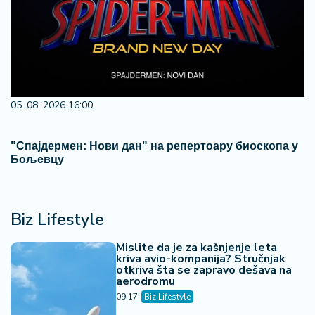
05. 08. 2026 16:00
"Спајдермен: Нови дан" на репертоару биоскопа у
Бољевцу
Biz Lifestyle
Mislite da je za kašnjenje leta
kriva avio-kompanija? Stručnjak
otkriva šta se zapravo dešava na
aerodromu
09:17
Biz Lifestyle