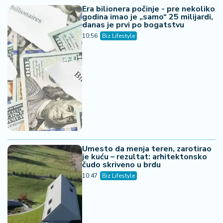
Era bilionera počinje - pre nekoliko
godina imao je „samo“ 25 milijardi,
danas je prvi po bogatstvu
10:56
Biz Lifestyle
Umesto da menja teren, zarotirao
je kuću – rezultat: arhitektonsko
čudo skriveno u brdu
10:47
Biz Lifestyle