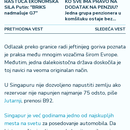
o
RASTUĆA EKONOMSKA
KO SVE IMA PRAVO NA
š
SILA Putin: "BRIKS
DODATAK NA PENZIJU?
nadmašuje G7"
Jedna grupa penzionera u
a
komšiluku ostaje bez
č
povišice
PRETHODNA VEST
SLEDEĆA VEST
N
e
Odlazak preko granice radi jeftinijeg goriva poznata
k
r
je praksa među mnogim vozačima širom Evrope.
e
Međutim, jedna dalekoistočna država doskočila je
t
toj navici na veoma originalan način.
n
i
U Singapuru nije dozvoljeno napustiti zemlju ako
n
e
rezervoar nije napunjen najmanje 75 odsto, piše
Jutarnji
, prenosi B92.
P
e
Singapur je već godinama jedno od najskupljih
n
mesta na svetu
za posedovanje automobila. Da
zi