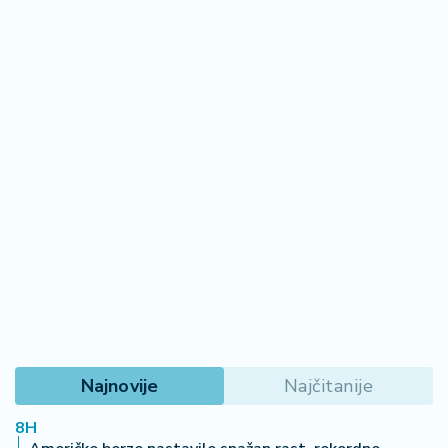
Najnovije
Najčitanije
8H