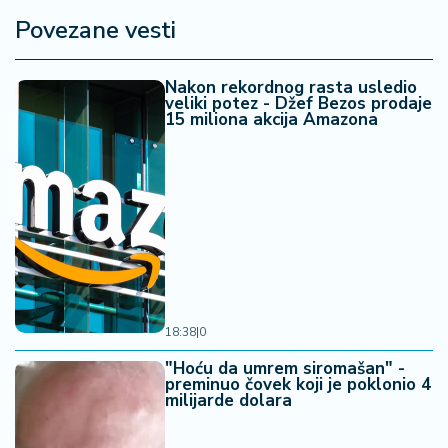
Povezane vesti
Nakon rekordnog rasta usledio
veliki potez - Džef Bezos prodaje
15 miliona akcija Amazona
18:38
|
0
"Hoću da umrem siromašan" -
preminuo čovek koji je poklonio 4
milijarde dolara