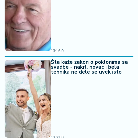
13:16
|
0
Šta kaže zakon o poklonima sa
svadbe - nakit, novac i bela
tehnika ne dele se uvek isto
13:21
|
0