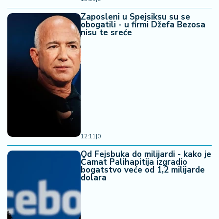
Zaposleni u Spejsiksu su se
obogatili - u firmi Džefa Bezosa
nisu te sreće
12:11
|
0
Od Fejsbuka do milijardi - kako je
Čamat Palihapitija izgradio
bogatstvo veće od 1,2 milijarde
dolara