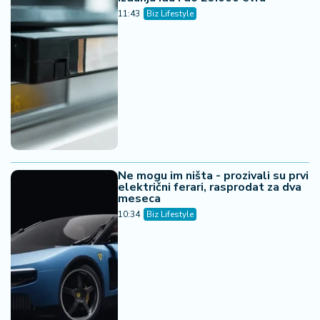
11:43
Biz Lifestyle
Ne mogu im ništa - prozivali su prvi
električni ferari, rasprodat za dva
meseca
10:34
Biz Lifestyle