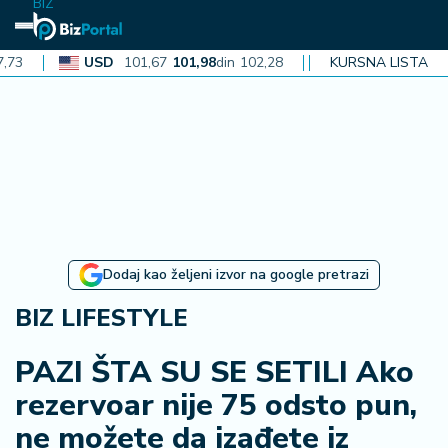
BIZ
USD
101,67
101,98
din
102,28
CAD
KURSNA LISTA
72,38
72,60
din
72
N
aj
n
o
vi
je
B
Dodaj kao željeni izvor na google pretrazi
iz
i
BIZ LIFESTYLE
n
f
PAZI ŠTA SU SE SETILI Ako
o
rezervoar nije 75 odsto pun,
ne možete da izađete iz